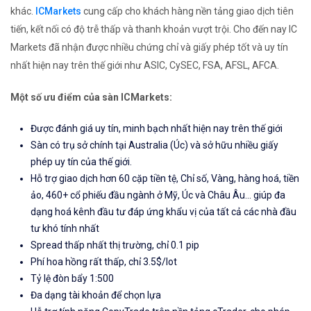
khác.
ICMarkets
cung cấp cho khách hàng nền tảng giao dịch tiên
tiến, kết nối có độ trễ thấp và thanh khoản vượt trội. Cho đến nay IC
Markets đã nhận được nhiều chứng chỉ và giấy phép tốt và uy tín
nhất hiện nay trên thế giới như ASIC, CySEC, FSA, AFSL, AFCA.
Một số ưu điểm của sàn ICMarkets:
Được đánh giá uy tín, minh bạch nhất hiện nay trên thế giới
Sàn có trụ sở chính tại Australia (Úc) và sở hữu nhiều giấy
phép uy tín của thế giới.
Hỗ trợ giao dịch hơn 60 cặp tiền tệ, Chỉ số, Vàng, hàng hoá, tiền
ảo, 460+ cổ phiếu đầu ngành ở Mỹ, Úc và Châu Âu... giúp đa
dạng hoá kênh đầu tư đáp ứng khẩu vị của tất cả các nhà đầu
tư khó tính nhất
Spread thấp nhất thị trường, chỉ 0.1 pip
Phí hoa hồng rất thấp, chỉ 3.5$/lot
Tỷ lệ đòn bẩy 1:500
Đa dạng tài khoản để chọn lựa