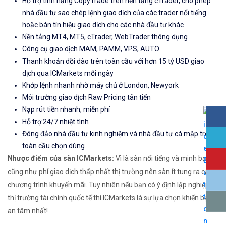
Hỗ trợ tính năng CopyTrade trên nền tảng cTrader, cho phép
nhà đầu tư sao chép lệnh giao dịch của các trader nổi tiếng
hoặc bán tín hiệu giao dịch cho các nhà đầu tư khác
Nền tảng MT4, MT5, cTrader, WebTrader thông dụng
Công cụ giao dịch MAM, PAMM, VPS, AUTO
Thanh khoản dồi dào trên toàn cầu với hơn 15 tỷ USD giao
dịch qua ICMarkets mỗi ngày
Khớp lệnh nhanh nhờ máy chủ ở London, Newyork
Môi trường giao dịch Raw Pricing tân tiến
Nạp rút tiền nhanh, miễn phí
Hỗ trợ 24/7 nhiệt tình
Đông đảo nhà đầu tư kinh nghiệm và nhà đầu tư cá mập trên
toàn cầu chọn dùng
Nhược điểm của sàn ICMarkets:
Vì là sàn nổi tiếng và minh bạch
cũng như phí giao dịch thấp nhất thị trường nên sàn ít tung ra các
chương trình khuyến mãi. Tuy nhiên nếu bạn có ý định lập nghiệp từ
thị trường tài chính quốc tế thì ICMarkets là sự lựa chọn khiến bạn
an tâm nhất!