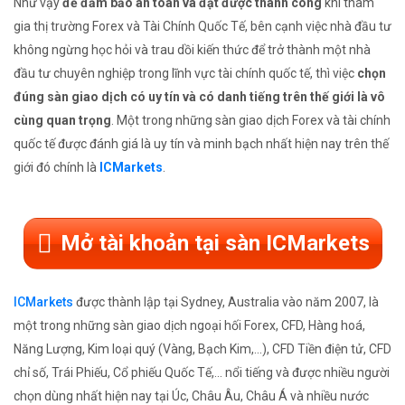
Như vậy
để đảm bảo an toàn và đạt được thành công
khi tham
gia thị trường Forex và Tài Chính Quốc Tế, bên cạnh việc nhà đầu tư
không ngừng học hỏi và trau dồi kiến thức để trở thành một nhà
đầu tư chuyên nghiệp trong lĩnh vực tài chính quốc tế, thì việc
chọn
đúng sàn giao dịch có uy tín và có danh tiếng trên thế giới là vô
cùng quan trọng
. Một trong những sàn giao dịch Forex và tài chính
quốc tế được đánh giá là uy tín và minh bạch nhất hiện nay trên thế
giới đó chính là
ICMarkets
.
Mở tài khoản tại sàn ICMarkets
ICMarkets
được thành lập tại Sydney, Australia vào năm 2007, là
một trong những sàn giao dịch ngoại hối Forex, CFD, Hàng hoá,
Năng Lượng, Kim loại quý (Vàng, Bạch Kim,...), CFD Tiền điện tử, CFD
chỉ số, Trái Phiếu, Cổ phiếu Quốc Tế,... nổi tiếng và được nhiều người
chọn dùng nhất hiện nay tại Úc, Châu Âu, Châu Á và nhiều nước