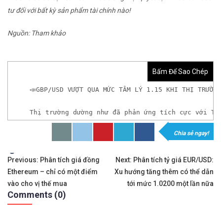
tư đối với bất kỳ sản phẩm tài chính nào!
Nguồn: Tham khảo
Bấm Để Sao Chép
📣GBP/USD VƯỢT QUA MỨC TÂM LÝ 1.15 KHI THỊ TRƯỜN
Thị trường dường như đã phản ứng tích cực với Th
Chia sẻ ngay!
𝘟𝘦𝘮 𝘤𝘩𝘪 𝘵𝘪ế𝘵: https://chungkhoanforex.com/g
Tags:
Điều
✨🏆𝐗𝐨á 𝐛ỏ 𝐥𝐨 𝐥ắ𝐧𝐠 𝐤𝐡𝐢 𝐭𝐡𝐚𝐦 𝐠𝐢𝐚 𝐭𝐡ị 𝐭𝐫ườ𝐧𝐠 𝐭à𝐢 𝐜𝐡í𝐧𝐡 
Previous:
Phân tích giá đồng
Next:
Phân tích tỷ giá EUR/USD:
Ethereum – chỉ có một điểm
Xu hướng tăng thêm có thể dẫn
hướng
✅𝘔ở 𝘵à𝘪 𝘬𝘩𝘰ả𝘯 𝘵𝘳ê𝘯 𝘴à𝘯 𝘌𝘹𝘯𝘦𝘴𝘴 𝘜𝘺 𝘛í𝘯 𝘷
vào cho vị thế mua
tới mức 1.0200 một lần nữa
Comments (0)
bài
✅𝘔ở 𝘵à𝘪 𝘬𝘩𝘰ả𝘯 𝘵𝘳ê𝘯 𝘴à𝘯 𝘐𝘊𝘔𝘢𝘳𝘬𝘦𝘵𝘴 𝘯ổ𝘪 𝘵𝘪ế
viết