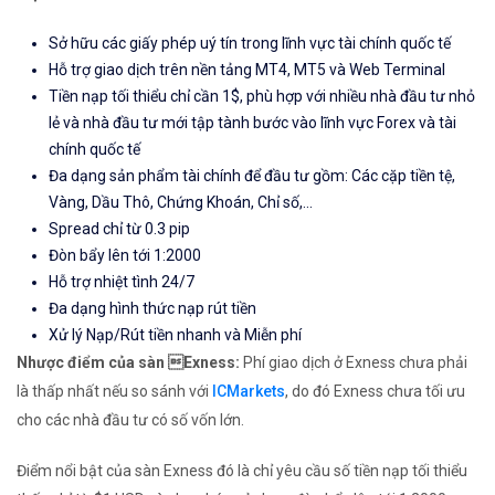
Sở hữu các giấy phép uý tín trong lĩnh vực tài chính quốc tế
Hỗ trợ giao dịch trên nền tảng MT4, MT5 và Web Terminal
Tiền nạp tối thiểu chỉ cần 1$, phù hợp với nhiều nhà đầu tư nhỏ
lẻ và nhà đầu tư mới tập tành bước vào lĩnh vực Forex và tài
chính quốc tế
Đa dạng sản phẩm tài chính để đầu tư gồm: Các cặp tiền tệ,
Vàng, Dầu Thô, Chứng Khoán, Chỉ số,...
Spread chỉ từ 0.3 pip
Đòn bẩy lên tới 1:2000
Hỗ trợ nhiệt tình 24/7
Đa dạng hình thức nạp rút tiền
Xử lý Nạp/Rút tiền nhanh và Miễn phí
Nhược điểm của sàn Exness:
Phí giao dịch ở Exness chưa phải
là thấp nhất nếu so sánh với
ICMarkets
, do đó Exness chưa tối ưu
cho các nhà đầu tư có số vốn lớn.
Điểm nổi bật của sàn Exness đó là chỉ yêu cầu số tiền nạp tối thiểu