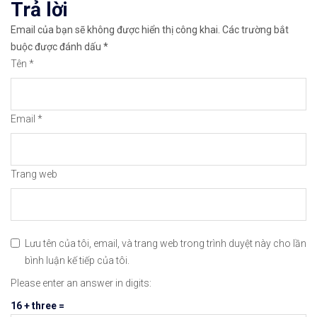
Trả lời
✅𝘔ở 𝘵à𝘪 𝘬𝘩𝘰ả𝘯 𝘵𝘳ê𝘯 𝘴à𝘯 𝘉𝘪𝘯𝘢𝘯𝘤𝘦 𝘯ổ𝘪 𝘵𝘪ế𝘯𝘨 
Email của bạn sẽ không được hiển thị công khai.
Các trường bắt
🔗https://chungkhoanforex.com/gbp-usd-vuot-qua-m
buộc được đánh dấu
*
Tên
*
😘Cảm ơn bạn đã xem thông tin😘🍀🤗Chúc bạn giao 
#icmarkets #binance #exness #taichinh #dautu #fo
Email
*
Trang web
Lưu tên của tôi, email, và trang web trong trình duyệt này cho lần
bình luận kế tiếp của tôi.
Please enter an answer in digits:
16 + three =