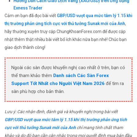
Hướng Dẫn Cách Giao Dịch Vàng (XAU/USD) trên Ứng dụng
Exness Trader
Cảm ơn bạn đã đọc bài viết
GBP/USD vượt qua mức tâm lý 1.15 khi
thị trường phản ứng tích cực với thủ tưởng Sunak mới của Anh
,
hãy thường xuyên truy cập ChungKhoanForex.com để được cập
nhật thêm thật nhiều bài viết bổ ích khác nữa bạn nhé! Chúc bạn
giao dịch thành công!
Ngoài các sàn được khuyến nghị cao nhất ở trên, bạn có
thể tham khảo thêm
Danh sách Các Sàn Forex
Support Tốt Nhất cho Người Việt Nam 2026
để tìm ra
sàn phù hợp cho bản thân.
Lưu ý: Các nhận định, đánh giá và khuyến nghị trong bài viết
GBP/USD vượt qua mức tâm lý 1.15 khi thị trường phản ứng tích
cực với thủ tưởng Sunak mới của Anh
chỉ mang tính chất tham
khảo và do đó bạn cần cân nhắc trong mọi quyết định mua bán đầu