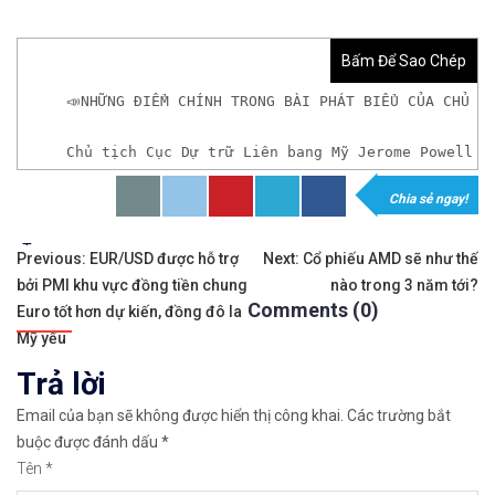
Bấm Để Sao Chép
📣NHỮNG ĐIỂM CHÍNH TRONG BÀI PHÁT BIỂU CỦA CHỦ T
Chủ tịch Cục Dự trữ Liên bang Mỹ Jerome Powell g
Chia sẻ ngay!
𝘟𝘦𝘮 𝘤𝘩𝘪 𝘵𝘪ế𝘵: https://chungkhoanforex.com/n
Tags:
Điều
✨🏆𝐗𝐨á 𝐛ỏ 𝐥𝐨 𝐥ắ𝐧𝐠 𝐤𝐡𝐢 𝐭𝐡𝐚𝐦 𝐠𝐢𝐚 𝐭𝐡ị 𝐭𝐫ườ𝐧𝐠 𝐭à𝐢 𝐜𝐡í𝐧𝐡 
Previous:
EUR/USD được hỗ trợ
Next:
Cổ phiếu AMD sẽ như thế
bởi PMI khu vực đồng tiền chung
nào trong 3 năm tới?
hướng
✅𝘔ở 𝘵à𝘪 𝘬𝘩𝘰ả𝘯 𝘵𝘳ê𝘯 𝘴à𝘯 𝘌𝘹𝘯𝘦𝘴𝘴 𝘜𝘺 𝘛í𝘯 𝘷
Comments (0)
Euro tốt hơn dự kiến, đồng đô la
bài
Mỹ yếu
✅𝘔ở 𝘵à𝘪 𝘬𝘩𝘰ả𝘯 𝘵𝘳ê𝘯 𝘴à𝘯 𝘐𝘊𝘔𝘢𝘳𝘬𝘦𝘵𝘴 𝘯ổ𝘪 𝘵𝘪ế
Trả lời
viết
✅𝘔ở 𝘵à𝘪 𝘬𝘩𝘰ả𝘯 𝘵𝘳ê𝘯 𝘴à𝘯 𝘉𝘪𝘯𝘢𝘯𝘤𝘦 𝘯ổ𝘪 𝘵𝘪ế𝘯𝘨 
Email của bạn sẽ không được hiển thị công khai.
Các trường bắt
buộc được đánh dấu
*
🔗https://chungkhoanforex.com/nhung-diem-chinh-t
Tên
*