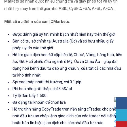
Markets đã nhận được nhiều chứng chỉ và giấy phép tốt và uy tín
nhất hiện nay trên thế giới như ASIC, CySEC, FSA, AFSL, AFCA.
Một số ưu điểm của sàn ICMarkets:
Được đánh giá uy tín, minh bạch nhất hiện nay trên thế giới
Sàn có trụ sở chính tại Australia (Úc) và sở hữu nhiều giấy
phép uy tín của thế giới.
Hỗ trợ giao dịch hơn 60 cặp tiền tệ, Chỉ số, Vàng, hàng hoá, tiền
ảo, 460+ cổ phiếu đầu ngành ở Mỹ, Úc và Châu Âu... giúp đa
dạng hoá kênh đầu tư đáp ứng khẩu vị của tất cả các nhà đầu
tư khó tính nhất
Spread thấp nhất thị trường, chỉ 0.1 pip
Phí hoa hồng rất thấp, chỉ 3.5$/lot
Tỷ lệ đòn bẩy 1:500
Đa dạng tài khoản để chọn lựa
Hỗ trợ tính năng CopyTrade trên nền tảng cTrader, cho phép
nhà đầu tư sao chép lệnh giao dịch của các trader nổi tiếng
hoặc bán tín hiệu giao dịch cho các nhà đầu tư khác