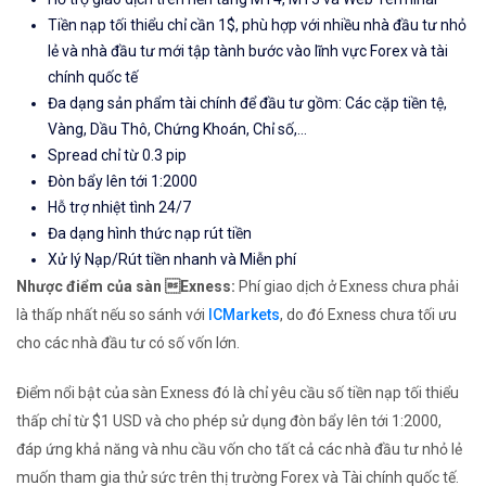
Tiền nạp tối thiểu chỉ cần 1$, phù hợp với nhiều nhà đầu tư nhỏ
lẻ và nhà đầu tư mới tập tành bước vào lĩnh vực Forex và tài
chính quốc tế
Đa dạng sản phẩm tài chính để đầu tư gồm: Các cặp tiền tệ,
Vàng, Dầu Thô, Chứng Khoán, Chỉ số,...
Spread chỉ từ 0.3 pip
Đòn bẩy lên tới 1:2000
Hỗ trợ nhiệt tình 24/7
Đa dạng hình thức nạp rút tiền
Xử lý Nạp/Rút tiền nhanh và Miễn phí
Nhược điểm của sàn Exness:
Phí giao dịch ở Exness chưa phải
là thấp nhất nếu so sánh với
ICMarkets
, do đó Exness chưa tối ưu
cho các nhà đầu tư có số vốn lớn.
Điểm nổi bật của sàn Exness đó là chỉ yêu cầu số tiền nạp tối thiểu
thấp chỉ từ $1 USD và cho phép sử dụng đòn bẩy lên tới 1:2000,
đáp ứng khả năng và nhu cầu vốn cho tất cả các nhà đầu tư nhỏ lẻ
muốn tham gia thử sức trên thị trường Forex và Tài chính quốc tế.