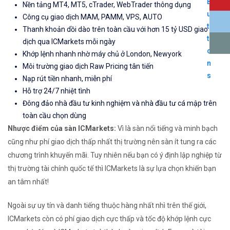
Nền tảng MT4, MT5, cTrader, WebTrader thông dụng
Công cụ giao dịch MAM, PAMM, VPS, AUTO
Thanh khoản dồi dào trên toàn cầu với hơn 15 tỷ USD giao
dịch qua ICMarkets mỗi ngày
Khớp lệnh nhanh nhờ máy chủ ở London, Newyork
Môi trường giao dịch Raw Pricing tân tiến
Nạp rút tiền nhanh, miễn phí
Hỗ trợ 24/7 nhiệt tình
Đông đảo nhà đầu tư kinh nghiệm và nhà đầu tư cá mập trên
toàn cầu chọn dùng
Nhược điểm của sàn ICMarkets:
Vì là sàn nổi tiếng và minh bạch
cũng như phí giao dịch thấp nhất thị trường nên sàn ít tung ra các
chương trình khuyến mãi. Tuy nhiên nếu bạn có ý định lập nghiệp từ
thị trường tài chính quốc tế thì ICMarkets là sự lựa chọn khiến bạn
an tâm nhất!
Ngoài sự uy tín và danh tiếng thuộc hàng nhất nhì trên thế giới,
ICMarkets còn có phí giao dịch cực thấp và tốc độ khớp lệnh cực