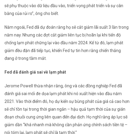
sẽ phụ thuộc vào dữ liệu đầu vào, triển vọng phát triển và sự cân
bằng của rủi ro”, ông cho biết.
Năm ngoái, Fed đã dự đoán rằng họ sẽ cắt giảm lãi suất 3 lần trong
năm nay. Nhưng các đợt cắt giảm liên tục bị hoãn lại khi tiến độ
chống lạm phát chững lại vào đầu năm 2024. Kể từ đó, lạm phát
giảm đều đặn đã tiếp tục, khiến Fed tự tin hơn rằng chiến thắng
đang ở trong tầm mắt.
Fed đã đánh giá sai về lạm phát
Jerome Powell thừa nhận rằng, ông và các đồng nghiệp Fed đã
đánh giá sai mối đe dọa lạm phát khi nó xuất hiện vào đầu năm
2021. Vào thời điểm đó, họ dự kiến ​​sự bùng phát của giá cả cao hơn
sẽ chỉ tồn tại trong thời gian ngắn – hậu quả tạm thời của sự gián
đoạn chuỗi cung ứng liên quan đến đại dịch. Họ nghĩ rằng áp lực sẽ
giảm dần “khá nhanh mà không cần phản ứng chính sách tiền tệ –
nói tóm lại, lạm phát sẽ chỉ là tạm thời.”