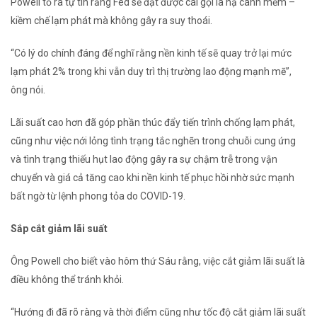
Powell tỏ ra tự tin rằng Fed sẽ đạt được cái gọi là hạ cánh mềm –
kiềm chế lạm phát mà không gây ra suy thoái.
“Có lý do chính đáng để nghĩ rằng nền kinh tế sẽ quay trở lại mức
lạm phát 2% trong khi vẫn duy trì thị trường lao động mạnh mẽ”,
ông nói.
Lãi suất cao hơn đã góp phần thúc đẩy tiến trình chống lạm phát,
cũng như việc nới lỏng tình trạng tắc nghẽn trong chuỗi cung ứng
và tình trạng thiếu hụt lao động gây ra sự chậm trễ trong vận
chuyển và giá cả tăng cao khi nền kinh tế phục hồi nhờ sức mạnh
bất ngờ từ lệnh phong tỏa do COVID-19.
Sắp cắt giảm lãi suất
Ông Powell cho biết vào hôm thứ Sáu rằng, việc cắt giảm lãi suất là
điều không thể tránh khỏi.
“Hướng đi đã rõ ràng và thời điểm cũng như tốc độ cắt giảm lãi suất