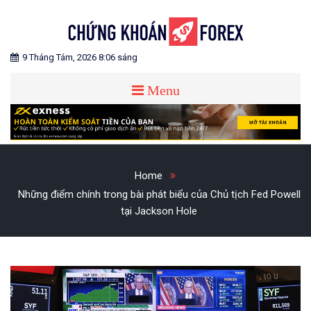
Skip
to
content
Blog chia sẻ về Chứng Khoán và Forex
CHỨNG KHOÁN FOREX
9 Tháng Tám, 2026 8:06 sáng
Menu
Home
Những điểm chính trong bài phát biểu của Chủ tịch Fed Powell
tại Jackson Hole