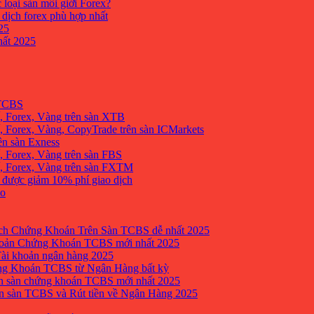
 loại sàn môi giới Forex?
 dịch forex phù hợp nhất
25
ất 2025
 TCBS
, Forex, Vàng trên sàn XTB
 Forex, Vàng, CopyTrade trên sàn ICMarkets
ên sàn Exness
 Forex, Vàng trên sàn FBS
, Forex, Vàng trên sàn FXTM
e được giảm 10% phí giao dịch
no
h Chứng Khoán Trên Sàn TCBS dễ nhất 2025
oản Chứng Khoán TCBS mới nhất 2025
Tài khoản ngân hàng 2025
ng Khoán TCBS từ Ngân Hàng bất kỳ
n sàn chứng khoán TCBS mới nhất 2025
 sàn TCBS và Rút tiền về Ngân Hàng 2025