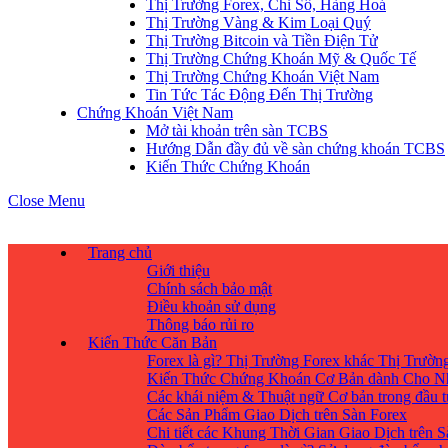
Thị Trường Forex, Chỉ Số, Hàng Hoá
Thị Trường Vàng & Kim Loại Quý
Thị Trường Bitcoin và Tiền Điện Tử
Thị Trường Chứng Khoán Mỹ & Quốc Tế
Thị Trường Chứng Khoán Việt Nam
Tin Tức Tác Động Đến Thị Trường
Chứng Khoán Việt Nam
Mở tài khoản trên sàn TCBS
Hướng Dẫn đầy đủ về sàn chứng khoán TCBS
Kiến Thức Chứng Khoán
Close Menu
Trang chủ
Giới thiệu
Chính sách bảo mật
Điều khoản sử dụng
Thông báo rủi ro
Kiến Thức Căn Bản
Forex là gì? Thị Trường Forex khác Thị Trườ
Kiến Thức Chứng Khoán Cơ Bản dành Cho N
Các khái niệm & Thuật ngữ Cơ bản trong đầu 
Các Sản Phẩm Giao Dịch trên Sàn Forex
Chi tiết các Khung Thời Gian Giao Dịch trên 