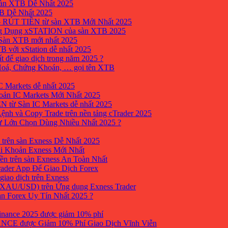
sàn XTB Dễ Nhất 2025
B Dễ Nhất 2025
 RÚT TIỀN từ sàn XTB Mới Nhất 2025
ng Dụng xSTATION của sàn XTB 2025
Sàn XTB mới nhất 2025
B với xStation dễ nhất 2025
 để giao dịch trong năm 2025 ?
 Hoá, Chứng Khoán, … gọi tên XTB
 Markets dễ nhất 2025
ản IC Markets Mới Nhất 2025
từ Sàn IC Markets dễ nhất 2025
nh và Copy Trade trên nền tảng cTrader 2025
ư Lớn Chọn Dùng Nhiều Nhất 2025 ?
trên sàn Exness Dễ Nhất 2025
i Khoản Exness Mới Nhất
ền trên sàn Exness An Toàn Nhất
ader App Để Giao Dịch Forex
iao dịch trên Exness
XAU/USD) trên Ứng dụng Exness Trader
àn Forex Uy Tín Nhất 2025 ?
inance 2025 được giảm 10% phí
ANCE được Giảm 10% Phí Giao Dịch Vĩnh Viễn