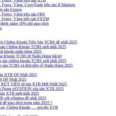
, Forex, Vàng trên sàn XTB
 Forex, Vàng, CopyTrade trên sàn ICMarkets
ên sàn Exness
 Forex, Vàng trên sàn FBS
, Forex, Vàng trên sàn FXTM
e được giảm 10% phí giao dịch
no
h Chứng Khoán Trên Sàn TCBS dễ nhất 2025
oản Chứng Khoán TCBS mới nhất 2025
Tài khoản ngân hàng 2025
ng Khoán TCBS từ Ngân Hàng bất kỳ
n sàn chứng khoán TCBS mới nhất 2025
 sàn TCBS và Rút tiền về Ngân Hàng 2025
sàn XTB Dễ Nhất 2025
B Dễ Nhất 2025
 RÚT TIỀN từ sàn XTB Mới Nhất 2025
ng Dụng xSTATION của sàn XTB 2025
Sàn XTB mới nhất 2025
B với xStation dễ nhất 2025
 để giao dịch trong năm 2025 ?
Hoá, Chứng Khoán, … gọi tên XTB