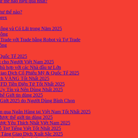
ư thế nào hiệu quả nhất?
như thế nào?
orex
ông và Có Lãi trong Năm 2025
Công
yTrade với Trade bằng Robot và Tự Trade
công
Quốc Tế 2025
t cho Người Việt Nam 2025
hù hợp với các Nhà đầu tư Lớn
Giao Dịch Cổ Phiếu Mỹ & Quốc Tế 2025
ịch VÀNG Tốt Nhất 2025
 CFD Tiền Điện Tử Tốt Nhất 2025
 Uy Tín và Nên Dùng Nhất 2025
hế Giới tin dùng 2025
 Giới 2025 do Người Dùng Bình Chọn
n qua Ngân Hàng tại Việt Nam Tốt Nhất 2025
ược thế giới tin dùng 2025
Được Yêu Thích Nhất Việt Nam 2025
ỗ Trợ Tiếng Việt Tốt Nhất 2025
 Tảng Giao Dịch Xuất Sắc 2025