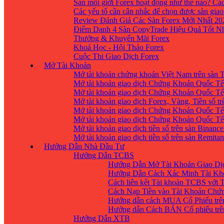
Sàn môi giới Forex hoạt động như thế nào? Các
Các yếu tố cần cân nhắc để chọn được sàn giao
Review Đánh Giá Các Sàn Forex Mới Nhất 20
Điểm Danh 4 Sàn CopyTrade Hiệu Quả Tốt Nh
Thưởng & Khuyến Mãi Forex
Khoá Học - Hội Thảo Forex
Cuộc Thi Giao Dịch Forex
Mở Tài Khoản
Mở tài khoản chứng khoán Việt Nam trên sàn
Mở tài khoản giao dịch Chứng Khoán Quốc Tế
Mở tài khoản giao dịch Chứng Khoán Quốc Tế,
Mở tài khoản giao dịch Forex, Vàng, Tiền số tr
Mở tài khoản giao dịch Chứng Khoán Quốc Tế,
Mở tài khoản giao dịch Chứng Khoán Quốc Tế
Mở tài khoản giao dịch tiền số trên sàn Binanc
Mở tài khoản giao dịch tiền số trên sàn Remita
Hướng Dẫn Nhà Đầu Tư
Hướng Dẫn TCBS
Hướng Dẫn Mở Tài Khoản Giao Dịc
Hướng Dẫn Cách Xác Minh Tài Kh
Cách liên kết Tài khoản TCBS với 
Cách Nạp Tiền vào Tài Khoản Chứ
Hướng dẫn cách MUA Cổ Phiếu trê
Hướng dẫn Cách BÁN Cổ phiếu trên
Hướng Dẫn XTB