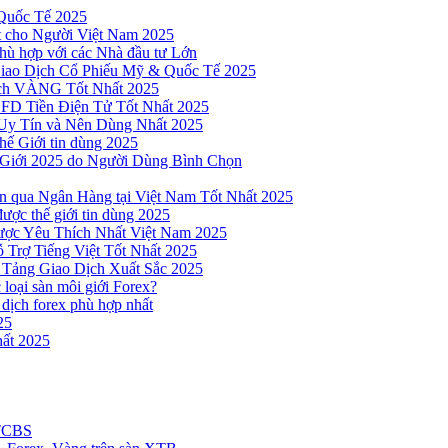
Quốc Tế 2025
t cho Người Việt Nam 2025
hù hợp với các Nhà đầu tư Lớn
Giao Dịch Cổ Phiếu Mỹ & Quốc Tế 2025
ịch VÀNG Tốt Nhất 2025
 CFD Tiền Điện Tử Tốt Nhất 2025
Uy Tín và Nên Dùng Nhất 2025
hế Giới tin dùng 2025
 Giới 2025 do Người Dùng Bình Chọn
n qua Ngân Hàng tại Việt Nam Tốt Nhất 2025
ược thế giới tin dùng 2025
Được Yêu Thích Nhất Việt Nam 2025
 Trợ Tiếng Việt Tốt Nhất 2025
 Tảng Giao Dịch Xuất Sắc 2025
loại sàn môi giới Forex?
 dịch forex phù hợp nhất
25
ất 2025
 TCBS