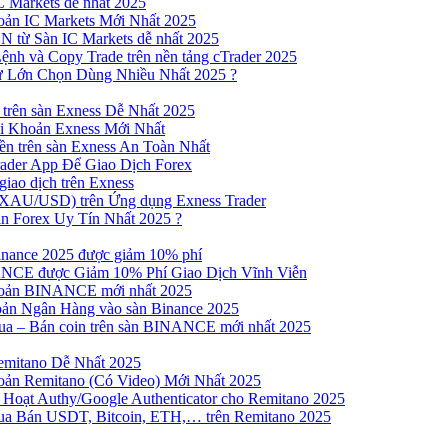
 Markets dễ nhất 2025
ản IC Markets Mới Nhất 2025
từ Sàn IC Markets dễ nhất 2025
nh và Copy Trade trên nền tảng cTrader 2025
ư Lớn Chọn Dùng Nhiều Nhất 2025 ?
trên sàn Exness Dễ Nhất 2025
 Khoản Exness Mới Nhất
n trên sàn Exness An Toàn Nhất
ader App Để Giao Dịch Forex
iao dịch trên Exness
XAU/USD) trên Ứng dụng Exness Trader
n Forex Uy Tín Nhất 2025 ?
inance 2025 được giảm 10% phí
NCE được Giảm 10% Phí Giao Dịch Vĩnh Viễn
oản BINANCE mới nhất 2025
ản Ngân Hàng vào sàn Binance 2025
 Mua – Bán coin trên sàn BINANCE mới nhất 2025
emitano Dễ Nhất 2025
ản Remitano (Có Video) Mới Nhất 2025
Hoạt Authy/Google Authenticator cho Remitano 2025
a Bán USDT, Bitcoin, ETH,… trên Remitano 2025