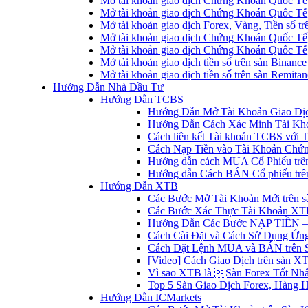
Mở tài khoản giao dịch Chứng Khoán Quốc Tế
Mở tài khoản giao dịch Chứng Khoán Quốc Tế,
Mở tài khoản giao dịch Forex, Vàng, Tiền số tr
Mở tài khoản giao dịch Chứng Khoán Quốc Tế,
Mở tài khoản giao dịch Chứng Khoán Quốc Tế
Mở tài khoản giao dịch tiền số trên sàn Binanc
Mở tài khoản giao dịch tiền số trên sàn Remita
Hướng Dẫn Nhà Đầu Tư
Hướng Dẫn TCBS
Hướng Dẫn Mở Tài Khoản Giao Dịc
Hướng Dẫn Cách Xác Minh Tài Kh
Cách liên kết Tài khoản TCBS với 
Cách Nạp Tiền vào Tài Khoản Chứ
Hướng dẫn cách MUA Cổ Phiếu trê
Hướng dẫn Cách BÁN Cổ phiếu trên
Hướng Dẫn XTB
Các Bước Mở Tài Khoản Mới trên 
Các Bước Xác Thực Tài Khoản XT
Hướng Dẫn Các Bước NẠP TIỀN –
Cách Cài Đặt và Cách Sử Dụng Ứ
Cách Đặt Lệnh MUA và BÁN trên 
[Video] Cách Giao Dịch trên sàn XT
Vì sao XTB là Sàn Forex Tốt Nhất
Top 5 Sàn Giao Dịch Forex, Hàng 
Hướng Dẫn ICMarkets