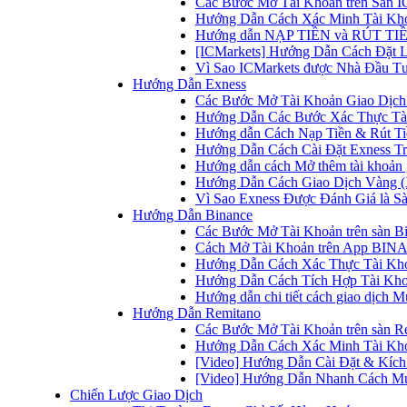
Các Bước Mở Tài Khoản trên Sàn IC
Hướng Dẫn Cách Xác Minh Tài Kho
Hướng dẫn NẠP TIỀN và RÚT TIỀN 
[ICMarkets] Hướng Dẫn Cách Đặt Lệ
Vì Sao ICMarkets được Nhà Đầu T
Hướng Dẫn Exness
Các Bước Mở Tài Khoản Giao Dịch 
Hướng Dẫn Các Bước Xác Thực Tài
Hướng dẫn Cách Nạp Tiền & Rút Tiề
Hướng Dẫn Cách Cài Đặt Exness Tr
Hướng dẫn cách Mở thêm tài khoản g
Hướng Dẫn Cách Giao Dịch Vàng (
Vì Sao Exness Được Đánh Giá là Sà
Hướng Dẫn Binance
Các Bước Mở Tài Khoản trên sàn B
Cách Mở Tài Khoản trên App BINA
Hướng Dẫn Cách Xác Thực Tài Kh
Hướng Dẫn Cách Tích Hợp Tài Kho
Hướng dẫn chi tiết cách giao dịch
Hướng Dẫn Remitano
Các Bước Mở Tài Khoản trên sàn R
Hướng Dẫn Cách Xác Minh Tài Kho
[Video] Hướng Dẫn Cài Đặt & Kích 
[Video] Hướng Dẫn Nhanh Cách Mu
Chiến Lược Giao Dịch