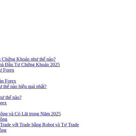
ng Chứng Khoán như thế nào?
hà Đầu Tư Chứng Khoán 2025
ư Forex
àn Forex
ư thế nào hiệu quả nhất?
hư thế nào?
orex
ông và Có Lãi trong Năm 2025
Công
yTrade với Trade bằng Robot và Tự Trade
ông