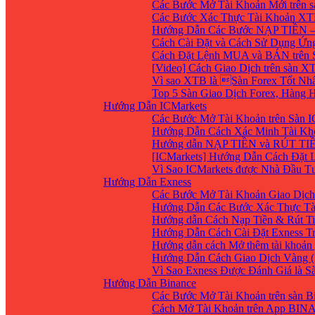
Các Bước Mở Tài Khoản Mới trên 
Các Bước Xác Thực Tài Khoản XT
Hướng Dẫn Các Bước NẠP TIỀN –
Cách Cài Đặt và Cách Sử Dụng Ứ
Cách Đặt Lệnh MUA và BÁN trên 
[Video] Cách Giao Dịch trên sàn XT
Vì sao XTB là Sàn Forex Tốt Nhất
Top 5 Sàn Giao Dịch Forex, Hàng
Hướng Dẫn ICMarkets
Các Bước Mở Tài Khoản trên Sàn IC
Hướng Dẫn Cách Xác Minh Tài Kho
Hướng dẫn NẠP TIỀN và RÚT TIỀN 
[ICMarkets] Hướng Dẫn Cách Đặt Lệ
Vì Sao ICMarkets được Nhà Đầu T
Hướng Dẫn Exness
Các Bước Mở Tài Khoản Giao Dịch 
Hướng Dẫn Các Bước Xác Thực Tà
Hướng dẫn Cách Nạp Tiền & Rút Ti
Hướng Dẫn Cách Cài Đặt Exness Tr
Hướng dẫn cách Mở thêm tài khoản g
Hướng Dẫn Cách Giao Dịch Vàng (
Vì Sao Exness Được Đánh Giá là S
Hướng Dẫn Binance
Các Bước Mở Tài Khoản trên sàn B
Cách Mở Tài Khoản trên App BIN