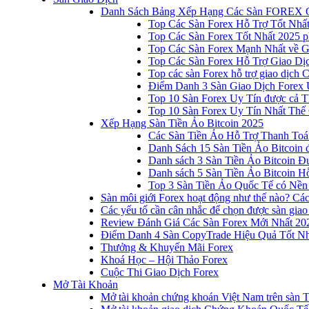
Danh Sách Bảng Xếp Hạng Các Sàn FOREX 
Top Các Sàn Forex Hỗ Trợ Tốt Nhấ
Top Các Sàn Forex Tốt Nhất 2025 p
Top Các Sàn Forex Mạnh Nhất về 
Top Các Sàn Forex Hỗ Trợ Giao D
Top các sàn Forex hỗ trợ giao dịch
Điểm Danh 3 Sàn Giao Dịch Forex 
Top 10 Sàn Forex Uy Tín được cả T
Top 10 Sàn Forex Uy Tín Nhất Thế
Xếp Hạng Sàn Tiền Ảo Bitcoin 2025
Các Sàn Tiền Ảo Hỗ Trợ Thanh Toá
Danh Sách 15 Sàn Tiền Ảo Bitcoin đ
Danh sách 3 Sàn Tiền Ảo Bitcoin 
Danh sách 5 Sàn Tiền Ảo Bitcoin Hỗ
Top 3 Sàn Tiền Ảo Quốc Tế có Nền
Sàn môi giới Forex hoạt động như thế nào? Các 
Các yếu tố cần cân nhắc để chọn được sàn giao
Review Đánh Giá Các Sàn Forex Mới Nhất 20
Điểm Danh 4 Sàn CopyTrade Hiệu Quả Tốt Nh
Thưởng & Khuyến Mãi Forex
Khoá Học – Hội Thảo Forex
Cuộc Thi Giao Dịch Forex
Mở Tài Khoản
Mở tài khoản chứng khoán Việt Nam trên sàn