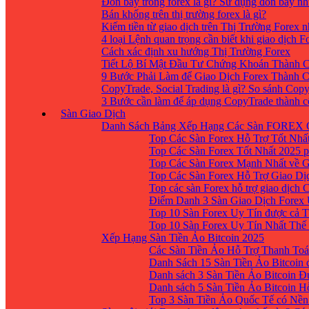
Đòn bẩy trong forex là gì? Sử dụng đòn bẩy nh
Bán khống trên thị trường forex là gì?
Kiếm tiền từ giao dịch trên Thị Trường Forex 
4 loại Lệnh quan trọng cần biết khi giao dịch F
Cách xác định xu hướng Thị Trường Forex
Tiết Lộ Bí Mật Đầu Tư Chứng Khoán Thành C
9 Bước Phải Làm để Giao Dịch Forex Thành 
CopyTrade, Social Trading là gì? So sánh Cop
3 Bước cần làm để áp dụng CopyTrade thành 
Sàn Giao Dịch
Danh Sách Bảng Xếp Hạng Các Sàn FOREX 
Top Các Sàn Forex Hỗ Trợ Tốt Nhấ
Top Các Sàn Forex Tốt Nhất 2025 p
Top Các Sàn Forex Mạnh Nhất về 
Top Các Sàn Forex Hỗ Trợ Giao D
Top các sàn Forex hỗ trợ giao dịch
Điểm Danh 3 Sàn Giao Dịch Forex
Top 10 Sàn Forex Uy Tín được cả T
Top 10 Sàn Forex Uy Tín Nhất Thế
Xếp Hạng Sàn Tiền Ảo Bitcoin 2025
Các Sàn Tiền Ảo Hỗ Trợ Thanh Toá
Danh Sách 15 Sàn Tiền Ảo Bitcoin đ
Danh sách 3 Sàn Tiền Ảo Bitcoin 
Danh sách 5 Sàn Tiền Ảo Bitcoin H
Top 3 Sàn Tiền Ảo Quốc Tế có Nền