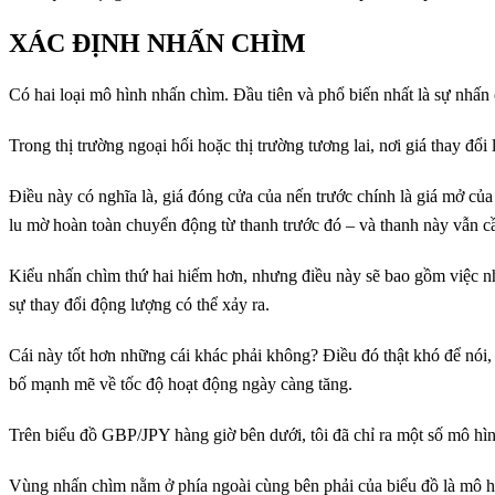
XÁC ĐỊNH NHẤN CHÌM
Có hai loại mô hình nhấn chìm. Đầu tiên và phổ biến nhất là sự nhấn 
Trong thị trường ngoại hối hoặc thị trường tương lai, nơi giá thay đổi
Điều này có nghĩa là, giá đóng cửa của nến trước chính là giá mở củ
lu mờ hoàn toàn chuyển động từ thanh trước đó – và thanh này vẫn cầ
Kiểu nhấn chìm thứ hai hiếm hơn, nhưng điều này sẽ bao gồm việc nh
sự thay đổi động lượng có thể xảy ra.
Cái này tốt hơn những cái khác phải không? Điều đó thật khó để nói,
bố mạnh mẽ về tốc độ hoạt động ngày càng tăng.
Trên biểu đồ GBP/JPY hàng giờ bên dưới, tôi đã chỉ ra một số mô hì
Vùng nhấn chìm nằm ở phía ngoài cùng bên phải của biểu đồ là mô hì