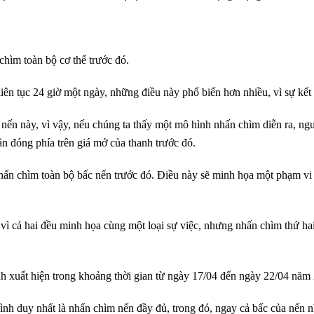
chìm toàn bộ cơ thể trước đó.
 liên tục 24 giờ một ngày, những điều này phổ biến hơn nhiều, vì sự kết
a nến này, vì vậy, nếu chúng ta thấy một mô hình nhấn chìm diễn ra, ng
n đóng phía trên giá mở của thanh trước đó.
ấn chìm toàn bộ bấc nến trước đó. Điều này sẽ minh họa một phạm vi r
 vì cả hai đều minh họa cùng một loại sự việc, nhưng nhấn chìm thứ ha
nh xuất hiện trong khoảng thời gian từ ngày 17/04 đến ngày 22/04 năm
nh duy nhất là nhấn chìm nến đầy đủ, trong đó, ngay cả bấc của nến n