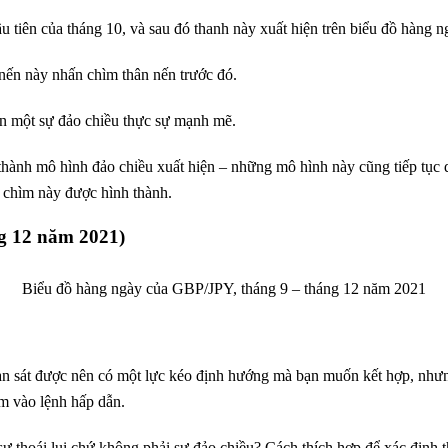
 tiên của tháng 10, và sau đó thanh này xuất hiện trên biểu đồ hàng n
 nến này nhấn chìm thân nến trước đó.
ên một sự đảo chiều thực sự mạnh mẽ.
 thành mô hình đảo chiều xuất hiện – những mô hình này cũng tiếp tục
 chìm này được hình thành.
g 12 năm 2021)
Biểu đồ hàng ngày của GBP/JPY, tháng 9 – tháng 12 năm 2021
uan sát được nên có một lực kéo định hướng mà bạn muốn kết hợp, như
ểm vào lệnh hấp dẫn.
à sự thoái lui chứ không phải sự đảo chiều? Cách thích hợp để xác định 