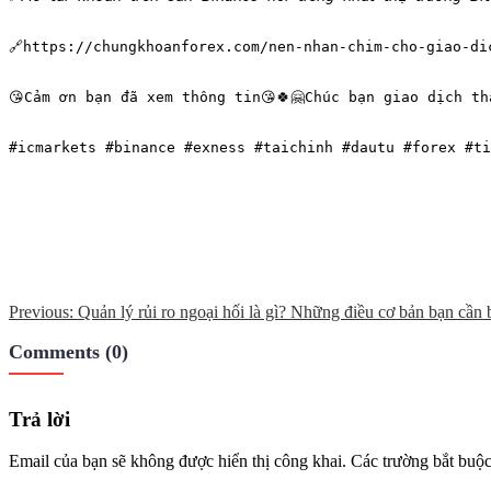
🔗https://chungkhoanforex.com/nen-nhan-chim-cho-giao-di
😘Cảm ơn bạn đã xem thông tin😘🍀🤗Chúc bạn giao dịch th
#icmarkets #binance #exness #taichinh #dautu #forex #ti
Điều
Previous:
Quản lý rủi ro ngoại hối là gì? Những điều cơ bản bạn cần b
Tags:
hướng
Comments (0)
bài
viết
Trả lời
Email của bạn sẽ không được hiển thị công khai.
Các trường bắt buộ