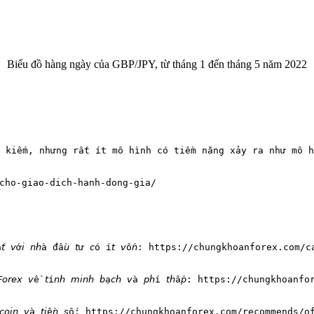
Biểu đồ hàng ngày của GBP/JPY, từ tháng 1 đến tháng 5 năm 2022
m kiếm, nhưng rất ít mô hình có tiềm năng xảy ra như mô h
him-cho-giao-dich-hanh-dong-gia/
à 𝘱𝘩ù 𝘩ợ𝘱 𝘯𝘩ấ𝘵 𝘷ớ𝘪 𝘯𝘩à đầ𝘶 𝘵ư 𝘤ó í𝘵 𝘷ố𝘯: https://chung
𝘵 𝘵𝘩ị 𝘵𝘳ườ𝘯𝘨 𝘍𝘰𝘳𝘦𝘹 𝘷ề 𝘵í𝘯𝘩 𝘮𝘪𝘯𝘩 𝘣ạ𝘤𝘩 𝘷à 𝘱𝘩í 𝘵𝘩ấ
ị 𝘵𝘳ườ𝘯𝘨 𝘉𝘪𝘵𝘤𝘰𝘪𝘯 𝘷à 𝘵𝘪ề𝘯 𝘴ố: https://chungkhoanforex.com/recomme