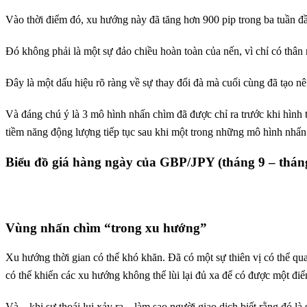
Vào thời điểm đó, xu hướng này đã tăng hơn 900 pip trong ba tuần đầu
Đó không phải là một sự đảo chiều hoàn toàn của nến, vì chỉ có thân
Đây là một dấu hiệu rõ ràng về sự thay đổi đà mà cuối cùng đã tạo n
Và đáng chú ý là 3 mô hình nhấn chìm đã được chỉ ra trước khi hình
tiềm năng động lượng tiếp tục sau khi một trong những mô hình nhấn
Biểu đồ giá hàng ngày của GBP/JPY (tháng 9 – thán
Vùng nhấn chìm “trong xu hướng”
Xu hướng thời gian có thể khó khăn. Đã có một sự thiên vị có thể q
có thể khiến các xu hướng không thể lùi lại đủ xa để có được một đi
Và – khi sự thoái lui xảy ra – làm sao người giao dịch biết rằng đó l