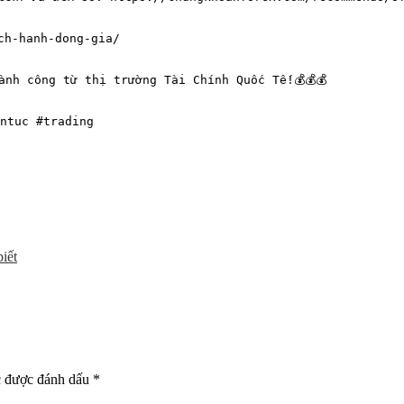
ch-hanh-dong-gia/
ành công từ thị trường Tài Chính Quốc Tế!💰💰💰
ntuc #trading
iết
c được đánh dấu
*