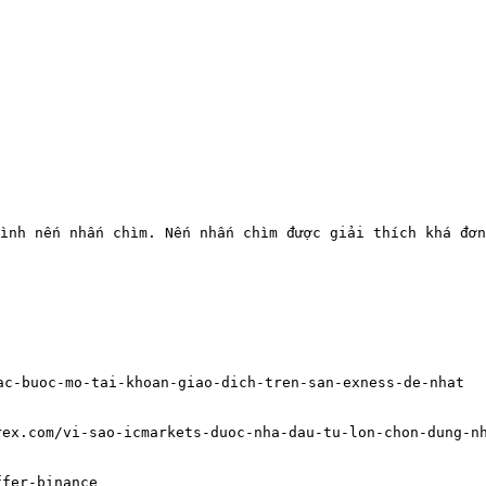
ình nến nhấn chìm. Nến nhấn chìm được giải thích khá đơn
khoanforex.com/cac-buoc-mo-tai-khoan-giao-dich-tren-san-exness-de-nhat
: https://chungkhoanforex.com/vi-sao-icmarkets-duoc-nha-dau-tu-lon-chon-dun
nds/offer-binance