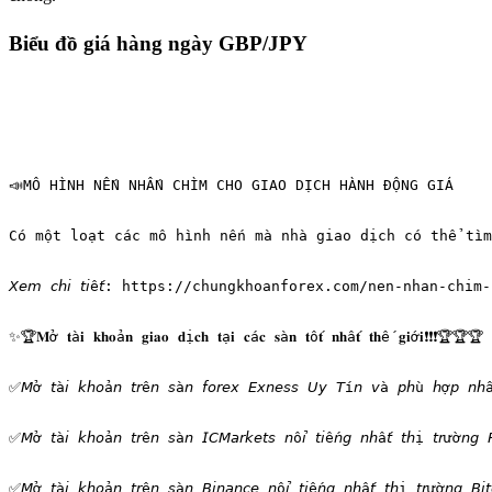
Biểu đồ giá hàng ngày GBP/JPY
📣MÔ HÌNH NẾN NHẤN CHÌM CHO GIAO DỊCH HÀNH ĐỘNG GIÁ
Có một loạt các mô hình nến mà nhà giao dịch có thể tì
𝘟𝘦𝘮 𝘤𝘩𝘪 𝘵𝘪ế𝘵: https://chungkhoanforex.com/nen-nhan-c
✨🏆𝐌ở 𝐭à𝐢 𝐤𝐡𝐨ả𝐧 𝐠𝐢𝐚𝐨 𝐝ị𝐜𝐡 𝐭ạ𝐢 𝐜á𝐜 𝐬à𝐧 𝐭ố𝐭 𝐧𝐡ấ𝐭 𝐭𝐡ế 𝐠𝐢ớ𝐢❗❗❗🏆🏆🏆
✅𝘔ở 𝘵à𝘪 𝘬𝘩𝘰ả𝘯 𝘵𝘳ê𝘯 𝘴à𝘯 𝘧𝘰𝘳𝘦𝘹 𝘌𝘹𝘯𝘦𝘴𝘴 𝘜𝘺 𝘛í𝘯 
✅𝘔ở 𝘵à𝘪 𝘬𝘩𝘰ả𝘯 𝘵𝘳ê𝘯 𝘴à𝘯 𝘐𝘊𝘔𝘢𝘳𝘬𝘦𝘵𝘴 𝘯ổ𝘪 𝘵𝘪ế𝘯𝘨 𝘯𝘩ấ
✅𝘔ở 𝘵à𝘪 𝘬𝘩𝘰ả𝘯 𝘵𝘳ê𝘯 𝘴à𝘯 𝘉𝘪𝘯𝘢𝘯𝘤𝘦 𝘯ổ𝘪 𝘵𝘪ế𝘯𝘨 𝘯𝘩ấ𝘵 𝘵𝘩