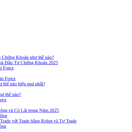
ng Chứng Khoán như thế nào?
hà Đầu Tư Chứng Khoán 2025
ư Forex
àn Forex
ư thế nào hiệu quả nhất?
hư thế nào?
orex
ông và Có Lãi trong Năm 2025
Công
yTrade với Trade bằng Robot và Tự Trade
ông