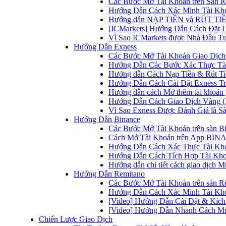
Các Bước Mở Tài Khoản trên Sàn IC
Hướng Dẫn Cách Xác Minh Tài Kho
Hướng dẫn NẠP TIỀN và RÚT TIỀN 
[ICMarkets] Hướng Dẫn Cách Đặt Lệ
Vì Sao ICMarkets được Nhà Đầu T
Hướng Dẫn Exness
Các Bước Mở Tài Khoản Giao Dịch 
Hướng Dẫn Các Bước Xác Thực Tài
Hướng dẫn Cách Nạp Tiền & Rút Tiề
Hướng Dẫn Cách Cài Đặt Exness Tr
Hướng dẫn cách Mở thêm tài khoản g
Hướng Dẫn Cách Giao Dịch Vàng (
Vì Sao Exness Được Đánh Giá là Sà
Hướng Dẫn Binance
Các Bước Mở Tài Khoản trên sàn B
Cách Mở Tài Khoản trên App BINA
Hướng Dẫn Cách Xác Thực Tài Kh
Hướng Dẫn Cách Tích Hợp Tài Kho
Hướng dẫn chi tiết cách giao dịch
Hướng Dẫn Remitano
Các Bước Mở Tài Khoản trên sàn R
Hướng Dẫn Cách Xác Minh Tài Kho
[Video] Hướng Dẫn Cài Đặt & Kích 
[Video] Hướng Dẫn Nhanh Cách Mu
Chiến Lược Giao Dịch