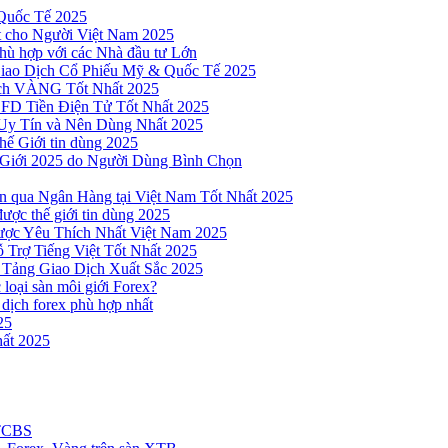
Quốc Tế 2025
t cho Người Việt Nam 2025
hù hợp với các Nhà đầu tư Lớn
Giao Dịch Cổ Phiếu Mỹ & Quốc Tế 2025
ịch VÀNG Tốt Nhất 2025
 CFD Tiền Điện Tử Tốt Nhất 2025
Uy Tín và Nên Dùng Nhất 2025
hế Giới tin dùng 2025
 Giới 2025 do Người Dùng Bình Chọn
n qua Ngân Hàng tại Việt Nam Tốt Nhất 2025
ược thế giới tin dùng 2025
Được Yêu Thích Nhất Việt Nam 2025
 Trợ Tiếng Việt Tốt Nhất 2025
 Tảng Giao Dịch Xuất Sắc 2025
loại sàn môi giới Forex?
 dịch forex phù hợp nhất
25
ất 2025
 TCBS