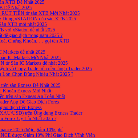
sàn XTB Dễ Nhất 2025
B Dễ Nhất 2025
 RÚT TIỀN từ sàn XTB Mới Nhất 2025
ng Dụng xSTATION của sàn XTB 2025
Sàn XTB mới nhất 2025
B với xStation dễ nhất 2025
 để giao dịch trong năm 2025 ?
 Hoá, Chứng Khoán, … gọi tên XTB
 Markets dễ nhất 2025
ản IC Markets Mới Nhất 2025
từ Sàn IC Markets dễ nhất 2025
nh và Copy Trade trên nền tảng cTrader 2025
ư Lớn Chọn Dùng Nhiều Nhất 2025 ?
trên sàn Exness Dễ Nhất 2025
i Khoản Exness Mới Nhất
ền trên sàn Exness An Toàn Nhất
ader App Để Giao Dịch Forex
iao dịch trên Exness
XAU/USD) trên Ứng dụng Exness Trader
àn Forex Uy Tín Nhất 2025 ?
inance 2025 được giảm 10% phí
ANCE được Giảm 10% Phí Giao Dịch Vĩnh Viễn