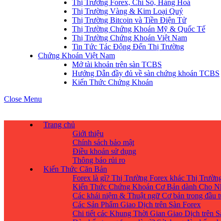
Thị Trường Forex, Chỉ Số, Hàng Hoá
Thị Trường Vàng & Kim Loại Quý
Thị Trường Bitcoin và Tiền Điện Tử
Thị Trường Chứng Khoán Mỹ & Quốc Tế
Thị Trường Chứng Khoán Việt Nam
Tin Tức Tác Động Đến Thị Trường
Chứng Khoán Việt Nam
Mở tài khoản trên sàn TCBS
Hướng Dẫn đầy đủ về sàn chứng khoán TCBS
Kiến Thức Chứng Khoán
Close Menu
Trang chủ
Giới thiệu
Chính sách bảo mật
Điều khoản sử dụng
Thông báo rủi ro
Kiến Thức Căn Bản
Forex là gì? Thị Trường Forex khác Thị Trườ
Kiến Thức Chứng Khoán Cơ Bản dành Cho N
Các khái niệm & Thuật ngữ Cơ bản trong đầu 
Các Sản Phẩm Giao Dịch trên Sàn Forex
Chi tiết các Khung Thời Gian Giao Dịch trên 