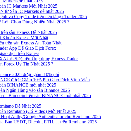
 Markets dễ nhất 2025
ản IC Markets Mới Nhất 2025
từ Sàn IC Markets dễ nhất 2025
nh và Copy Trade trên nền tảng cTrader 2025
ư Lớn Chọn Dùng Nhiều Nhất 2025 ?
trên sàn Exness Dễ Nhất 2025
 Khoản Exness Mới Nhất
n trên sàn Exness An Toàn Nhất
ader App Để Giao Dịch Forex
iao dịch trên Exness
XAU/USD) trên Ứng dụng Exness Trader
n Forex Uy Tín Nhất 2025 ?
inance 2025 được giảm 10% phí
NCE được Giảm 10% Phí Giao Dịch Vĩnh Viễn
oản BINANCE mới nhất 2025
ản Ngân Hàng vào sàn Binance 2025
 Mua – Bán coin trên sàn BINANCE mới nhất 2025
emitano Dễ Nhất 2025
ản Remitano (Có Video) Mới Nhất 2025
Hoạt Authy/Google Authenticator cho Remitano 2025
a Bán USDT, Bitcoin, ETH,… trên Remitano 2025