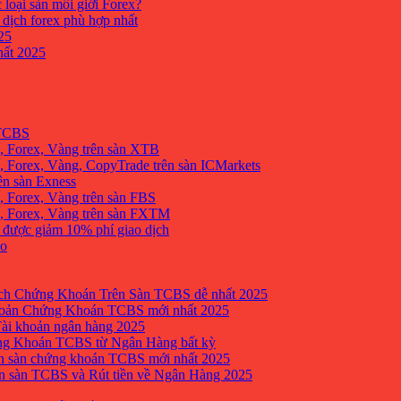
 loại sàn môi giới Forex?
 dịch forex phù hợp nhất
25
ất 2025
 TCBS
, Forex, Vàng trên sàn XTB
 Forex, Vàng, CopyTrade trên sàn ICMarkets
ên sàn Exness
 Forex, Vàng trên sàn FBS
, Forex, Vàng trên sàn FXTM
e được giảm 10% phí giao dịch
no
h Chứng Khoán Trên Sàn TCBS dễ nhất 2025
oản Chứng Khoán TCBS mới nhất 2025
Tài khoản ngân hàng 2025
ng Khoán TCBS từ Ngân Hàng bất kỳ
n sàn chứng khoán TCBS mới nhất 2025
 sàn TCBS và Rút tiền về Ngân Hàng 2025