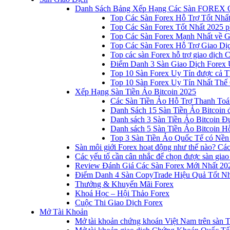
Danh Sách Bảng Xếp Hạng Các Sàn FOREX 
Top Các Sàn Forex Hỗ Trợ Tốt Nhấ
Top Các Sàn Forex Tốt Nhất 2025 p
Top Các Sàn Forex Mạnh Nhất về 
Top Các Sàn Forex Hỗ Trợ Giao D
Top các sàn Forex hỗ trợ giao dịch
Điểm Danh 3 Sàn Giao Dịch Forex 
Top 10 Sàn Forex Uy Tín được cả T
Top 10 Sàn Forex Uy Tín Nhất Thế
Xếp Hạng Sàn Tiền Ảo Bitcoin 2025
Các Sàn Tiền Ảo Hỗ Trợ Thanh Toá
Danh Sách 15 Sàn Tiền Ảo Bitcoin đ
Danh sách 3 Sàn Tiền Ảo Bitcoin 
Danh sách 5 Sàn Tiền Ảo Bitcoin Hỗ
Top 3 Sàn Tiền Ảo Quốc Tế có Nền
Sàn môi giới Forex hoạt động như thế nào? Các 
Các yếu tố cần cân nhắc để chọn được sàn giao
Review Đánh Giá Các Sàn Forex Mới Nhất 20
Điểm Danh 4 Sàn CopyTrade Hiệu Quả Tốt Nh
Thưởng & Khuyến Mãi Forex
Khoá Học – Hội Thảo Forex
Cuộc Thi Giao Dịch Forex
Mở Tài Khoản
Mở tài khoản chứng khoán Việt Nam trên sàn