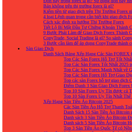
Đòn bẩy trong forex là gì? Sử dụng đòn bẩy nh
Bán khống trên thị trường forex là gì?
Kiếm tiền từ giao dịch trên Thị Trường Forex 
4 loại Lệnh quan trọng cần biết khi giao dịch F
Cách xác định xu hướng Thị Trường Forex
Tiết Lộ Bí Mật Đầu Tư Chứng Khoán Thành C
9 Bước Phải Làm để Giao Dịch Forex Thành 
CopyTrade, Social Trading là gì? So sánh Cop
3 Bước cần làm để áp dụng CopyTrade thành 
Sàn Giao Dịch
Danh Sách Bảng Xếp Hạng Các Sàn FOREX 
Top Các Sàn Forex Hỗ Trợ Tốt Nhấ
Top Các Sàn Forex Tốt Nhất 2025 p
Top Các Sàn Forex Mạnh Nhất về 
Top Các Sàn Forex Hỗ Trợ Giao D
Top các sàn Forex hỗ trợ giao dịch
Điểm Danh 3 Sàn Giao Dịch Forex
Top 10 Sàn Forex Uy Tín được cả T
Top 10 Sàn Forex Uy Tín Nhất Thế
Xếp Hạng Sàn Tiền Ảo Bitcoin 2025
Các Sàn Tiền Ảo Hỗ Trợ Thanh Toá
Danh Sách 15 Sàn Tiền Ảo Bitcoin đ
Danh sách 3 Sàn Tiền Ảo Bitcoin 
Danh sách 5 Sàn Tiền Ảo Bitcoin H
Top 3 Sàn Tiền Ảo Quốc Tế có Nền