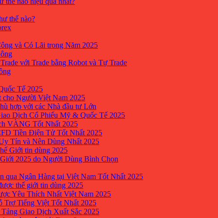
ư thế nào hiệu quả nhất?
như thế nào?
orex
ông và Có Lãi trong Năm 2025
Công
yTrade với Trade bằng Robot và Tự Trade
công
Quốc Tế 2025
t cho Người Việt Nam 2025
hù hợp với các Nhà đầu tư Lớn
Giao Dịch Cổ Phiếu Mỹ & Quốc Tế 2025
ịch VÀNG Tốt Nhất 2025
 CFD Tiền Điện Tử Tốt Nhất 2025
 Uy Tín và Nên Dùng Nhất 2025
hế Giới tin dùng 2025
 Giới 2025 do Người Dùng Bình Chọn
n qua Ngân Hàng tại Việt Nam Tốt Nhất 2025
ược thế giới tin dùng 2025
Được Yêu Thích Nhất Việt Nam 2025
ỗ Trợ Tiếng Việt Tốt Nhất 2025
 Tảng Giao Dịch Xuất Sắc 2025