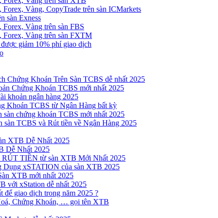
, Forex, Vàng trên sàn XTB
 Forex, Vàng, CopyTrade trên sàn ICMarkets
ên sàn Exness
 Forex, Vàng trên sàn FBS
, Forex, Vàng trên sàn FXTM
e được giảm 10% phí giao dịch
no
h Chứng Khoán Trên Sàn TCBS dễ nhất 2025
oản Chứng Khoán TCBS mới nhất 2025
Tài khoản ngân hàng 2025
ng Khoán TCBS từ Ngân Hàng bất kỳ
n sàn chứng khoán TCBS mới nhất 2025
 sàn TCBS và Rút tiền về Ngân Hàng 2025
sàn XTB Dễ Nhất 2025
B Dễ Nhất 2025
 RÚT TIỀN từ sàn XTB Mới Nhất 2025
ng Dụng xSTATION của sàn XTB 2025
Sàn XTB mới nhất 2025
B với xStation dễ nhất 2025
 để giao dịch trong năm 2025 ?
Hoá, Chứng Khoán, … gọi tên XTB