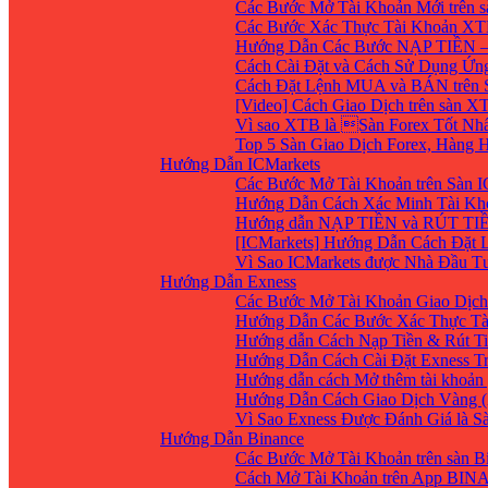
Các Bước Mở Tài Khoản Mới trên 
Các Bước Xác Thực Tài Khoản XT
Hướng Dẫn Các Bước NẠP TIỀN –
Cách Cài Đặt và Cách Sử Dụng Ứ
Cách Đặt Lệnh MUA và BÁN trên 
[Video] Cách Giao Dịch trên sàn XT
Vì sao XTB là Sàn Forex Tốt Nhất
Top 5 Sàn Giao Dịch Forex, Hàng
Hướng Dẫn ICMarkets
Các Bước Mở Tài Khoản trên Sàn IC
Hướng Dẫn Cách Xác Minh Tài Kho
Hướng dẫn NẠP TIỀN và RÚT TIỀN 
[ICMarkets] Hướng Dẫn Cách Đặt Lệ
Vì Sao ICMarkets được Nhà Đầu T
Hướng Dẫn Exness
Các Bước Mở Tài Khoản Giao Dịch 
Hướng Dẫn Các Bước Xác Thực Tà
Hướng dẫn Cách Nạp Tiền & Rút Ti
Hướng Dẫn Cách Cài Đặt Exness Tr
Hướng dẫn cách Mở thêm tài khoản g
Hướng Dẫn Cách Giao Dịch Vàng (
Vì Sao Exness Được Đánh Giá là S
Hướng Dẫn Binance
Các Bước Mở Tài Khoản trên sàn B
Cách Mở Tài Khoản trên App BIN