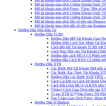
Mở tài khoản giao dịch Chứng Khoán Quốc Tế
Mở tài khoản giao dịch Chứng Khoán Quốc Tế,
Mở tài khoản giao dịch Forex, Vàng, Tiền số tr
Mở tài khoản giao dịch Chứng Khoán Quốc Tế,
Mở tài khoản giao dịch Chứng Khoán Quốc Tế
Mở tài khoản giao dịch tiền số trên sàn Binanc
Mở tài khoản giao dịch tiền số trên sàn Remita
Hướng Dẫn Nhà Đầu Tư
Hướng Dẫn TCBS
Hướng Dẫn Mở Tài Khoản Giao Dịc
Hướng Dẫn Cách Xác Minh Tài Kh
Cách liên kết Tài khoản TCBS với 
Cách Nạp Tiền vào Tài Khoản Chứ
Hướng dẫn cách MUA Cổ Phiếu trê
Hướng dẫn Cách BÁN Cổ phiếu trên
Hướng Dẫn XTB
Các Bước Mở Tài Khoản Mới trên 
Các Bước Xác Thực Tài Khoản XT
Hướng Dẫn Các Bước NẠP TIỀN –
Cách Cài Đặt và Cách Sử Dụng Ứ
Cách Đặt Lệnh MUA và BÁN trên 
[Video] Cách Giao Dịch trên sàn XT
Vì sao XTB là Sàn Forex Tốt Nhất
Top 5 Sàn Giao Dịch Forex, Hàng 
Hướng Dẫn ICMarkets