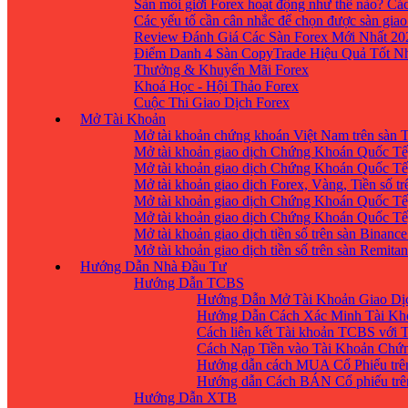
Sàn môi giới Forex hoạt động như thế nào? Các
Các yếu tố cần cân nhắc để chọn được sàn giao
Review Đánh Giá Các Sàn Forex Mới Nhất 20
Điểm Danh 4 Sàn CopyTrade Hiệu Quả Tốt Nh
Thưởng & Khuyến Mãi Forex
Khoá Học - Hội Thảo Forex
Cuộc Thi Giao Dịch Forex
Mở Tài Khoản
Mở tài khoản chứng khoán Việt Nam trên sàn
Mở tài khoản giao dịch Chứng Khoán Quốc Tế
Mở tài khoản giao dịch Chứng Khoán Quốc Tế,
Mở tài khoản giao dịch Forex, Vàng, Tiền số tr
Mở tài khoản giao dịch Chứng Khoán Quốc Tế,
Mở tài khoản giao dịch Chứng Khoán Quốc Tế
Mở tài khoản giao dịch tiền số trên sàn Binanc
Mở tài khoản giao dịch tiền số trên sàn Remita
Hướng Dẫn Nhà Đầu Tư
Hướng Dẫn TCBS
Hướng Dẫn Mở Tài Khoản Giao Dịc
Hướng Dẫn Cách Xác Minh Tài Kh
Cách liên kết Tài khoản TCBS với 
Cách Nạp Tiền vào Tài Khoản Chứ
Hướng dẫn cách MUA Cổ Phiếu trê
Hướng dẫn Cách BÁN Cổ phiếu trên
Hướng Dẫn XTB