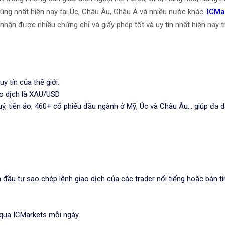
 dùng nhất hiện nay tại Úc, Châu Âu, Châu Á và nhiều nước khác.
ICMa
nhận được nhiều chứng chỉ và giấy phép tốt và uy tín nhất hiện nay 
y tín của thế giới.
ao dịch là XAU/USD
 quý, tiền ảo, 460+ cổ phiếu đầu ngành ở Mỹ, Úc và Châu Âu... giúp đ
 đầu tư sao chép lệnh giao dịch của các trader nổi tiếng hoặc bán t
 qua ICMarkets mỗi ngày