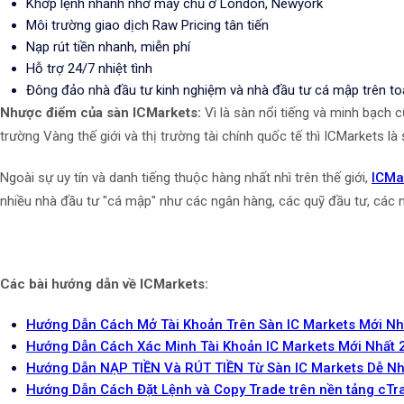
Khớp lệnh nhanh nhờ máy chủ ở London, Newyork
Môi trường giao dịch Raw Pricing tân tiến
Nạp rút tiền nhanh, miễn phí
Hỗ trợ 24/7 nhiệt tình
Đông đảo nhà đầu tư kinh nghiệm và nhà đầu tư cá mập trên t
Nhược điểm của sàn ICMarkets:
Vì là sàn nổi tiếng và minh bạch c
trường Vàng thế giới và thị trường tài chính quốc tế thì ICMarkets l
Ngoài sự uy tín và danh tiếng thuộc hàng nhất nhì trên thế giới,
ICMa
nhiều nhà đầu tư "cá mập" như các ngân hàng, các quỹ đầu tư, các nhà
Các bài hướng dẫn về ICMarkets:
Hướng Dẫn Cách Mở Tài Khoản Trên Sàn IC Markets Mới Nh
Hướng Dẫn Cách Xác Minh Tài Khoản IC Markets Mới Nhất 
Hướng Dẫn NẠP TIỀN Và RÚT TIỀN Từ Sàn IC Markets Dễ Nh
Hướng Dẫn Cách Đặt Lệnh và Copy Trade trên nền tảng cTr