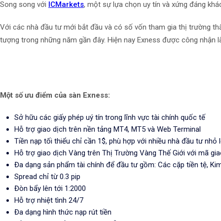
Song song với
ICMarkets
, một sự lựa chọn uy tín và xứng đáng khá
Với các nhà đầu tư mới bắt đầu và có số vốn tham gia thị trường th
tượng trong những năm gần đây. Hiện nay Exness được công nhận là 
Một số ưu điểm của sàn Exness:
Sở hữu các giấy phép uý tín trong lĩnh vực tài chính quốc tế
Hỗ trợ giao dịch trên nền tảng MT4, MT5 và Web Terminal
Tiền nạp tối thiểu chỉ cần 1$, phù hợp với nhiều nhà đầu tư nhỏ 
Hỗ trợ giao dịch Vàng trên Thị Trường Vàng Thế Giới với mã gi
Đa dạng sản phẩm tài chính để đầu tư gồm: Các cặp tiền tệ, Kim 
Spread chỉ từ 0.3 pip
Đòn bẩy lên tới 1:2000
Hỗ trợ nhiệt tình 24/7
Đa dạng hình thức nạp rút tiền