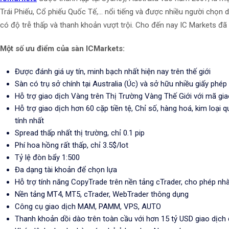
Trái Phiếu, Cổ phiếu Quốc Tế,... nổi tiếng và được nhiều người chọn
có độ trễ thấp và thanh khoản vượt trội. Cho đến nay IC Markets đã 
Một số ưu điểm của sàn ICMarkets:
Được đánh giá uy tín, minh bạch nhất hiện nay trên thế giới
Sàn có trụ sở chính tại Australia (Úc) và sở hữu nhiều giấy phép u
Hỗ trợ giao dịch Vàng trên Thị Trường Vàng Thế Giới với mã gi
Hỗ trợ giao dịch hơn 60 cặp tiền tệ, Chỉ số, hàng hoá, kim loại
tính nhất
Spread thấp nhất thị trường, chỉ 0.1 pip
Phí hoa hồng rất thấp, chỉ 3.5$/lot
Tỷ lệ đòn bẩy 1:500
Đa dạng tài khoản để chọn lựa
Hỗ trợ tính năng CopyTrade trên nền tảng cTrader, cho phép nhà
Nền tảng MT4, MT5, cTrader, WebTrader thông dụng
Công cụ giao dịch MAM, PAMM, VPS, AUTO
Thanh khoản dồi dào trên toàn cầu với hơn 15 tỷ USD giao dịch