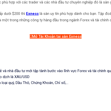
c phù hợp với các trader và các nhà đầu tư chuyên nghiệp đó là sàn 
ấp dưới $200 thì
Exness
là sàn uy tín phù hợp dành cho bạn. Tập đo
một trong những công ty hàng đầu trong ngành Forex và tài chính q
Mở Tài Khoản tại sàn Exness
lẻ và nhà đầu tư mới tập tành bước vào lĩnh vực Forex và tài chính q
ao dịch là XAU/USD
loại quý, Dầu Thô, Chứng Khoán, Chỉ số,...