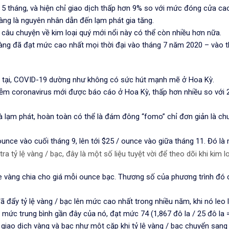
 5 tháng, và hiện chỉ giao dịch thấp hơn 9% so với mức đóng cửa cao 
àng là nguyên nhân dẫn đến lạm phát gia tăng.
 câu chuyện về kim loại quý mới nổi này có thể còn nhiều hơn nữa.
g vàng đã đạt mức cao nhất mọi thời đại vào tháng 7 năm 2020 – và
ện tại, COVID-19 dường như không có sức hút mạnh mẽ ở Hoa Kỳ.
iễm coronavirus mới được báo cáo ở Hoa Kỳ, thấp hơn nhiều so với 
và lạm phát, hoàn toàn có thể là đám đông “fomo” chỉ đơn giản là c
unce vào cuối tháng 9, lên tới $25 / ounce vào giữa tháng 11. Đó l
tỷ lệ vàng / bạc, đây là một số liệu tuyệt vời để theo dõi khi kim lo
ce vàng chia cho giá mỗi ounce bạc. Thương số của phương trình đó
đã đẩy tỷ lệ vàng / bạc lên mức cao nhất trong nhiều năm, khi nó le
ới mức trung bình gần đây của nó, đạt mức 74 (1,867 đô la / 25 đô la =
i giao dịch vàng và bạc như một cặp khi tỷ lệ vàng / bạc chuyển sang