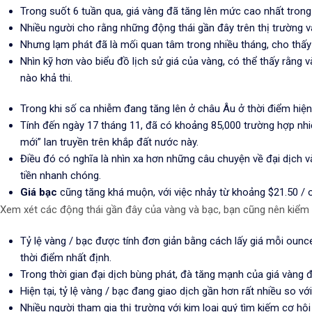
Trong suốt 6 tuần qua, giá vàng đã tăng lên mức cao nhất trong
Nhiều người cho rằng những động thái gần đây trên thị trường v
Nhưng lạm phát đã là mối quan tâm trong nhiều tháng, cho thấy
Nhìn kỹ hơn vào biểu đồ lịch sử giá của vàng, có thể thấy rằn
nào khả thi.
Trong khi số ca nhiễm đang tăng lên ở châu Âu ở thời điểm hi
Tính đến ngày 17 tháng 11, đã có khoảng 85,000 trường hợp nh
mới” lan truyền trên khắp đất nước này.
Điều đó có nghĩa là nhìn xa hơn những câu chuyện về đại dịch 
tiền nhanh chóng.
Giá bạc
cũng tăng khá muộn, với việc nhảy từ khoảng $21.50 / o
Xem xét các động thái gần đây của vàng và bạc, bạn cũng nên kiểm tra 
Tỷ lệ vàng / bạc được tính đơn giản bằng cách lấy giá mỗi oun
thời điểm nhất định.
Trong thời gian đại dịch bùng phát, đà tăng mạnh của giá vàng 
Hiện tại, tỷ lệ vàng / bạc đang giao dịch gần hơn rất nhiều so v
Nhiều người tham gia thị trường với kim loại quý tìm kiếm cơ hộ