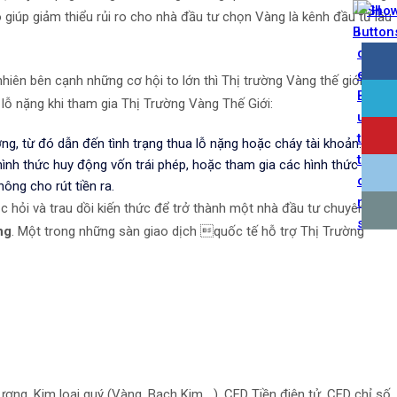
đó giúp giảm thiểu rủi ro cho nhà đầu tư chọn Vàng là kênh đầu tư lâu
nhiên bên cạnh những cơ hội to lớn thì Thị trường Vàng thế giới cũng
 lỗ nặng khi tham gia Thị Trường Vàng Thế Giới:
ng, từ đó dẫn đến tình trạng thua lỗ nặng hoặc cháy tài khoản.
ình thức huy động vốn trái phép, hoặc tham gia các hình thức uỷ
ng cho rút tiền ra.
c hỏi và trau dồi kiến thức để trở thành một nhà đầu tư chuyên
ng
. Một trong những sàn giao dịch quốc tế hỗ trợ Thị Trường
ng, Kim loại quý (Vàng, Bạch Kim,...), CFD Tiền điện tử, CFD chỉ số,