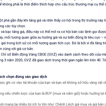
hể không phải là thời điểm thích hợp cho cấu trúc thương mại cụ thể 
t phá gần đây khi tăng giá và nhìn thấy cơ hội trong thị trường này t
ụng các tùy chọn.
g và bạc tăng giá, điều này có thể mở ra cơ hội bán các lệnh gọi đượ
p, mối tương quan giữa xu hướng giá và sự biến động là tiêu cực – ng
iá trong lịch sử có mối tương quan tích cực. Đó là bởi vì đà tăng trê
n cùng với giá cơ bản.
 Chỉ số Biến động Vàng CBOE (GVZ) vào danh sách theo dõi của mình
ng 3 năm 2020, GVZ đã giao dịch trong thời gian ngắn lên trên 40. Tí
ách chọn đúng sàn giao dịch
ược ghi có vào tài khoản của bạn và bạn sẽ không sở hữu vàng vật c
ăng nếu chiến lược của bạn là BUY (mua và nắm giữ) hoặc hưởng lợi k
giới mang lại nhiều lợi ích to lớn như: Chênh Lệch giá mua và giá bán