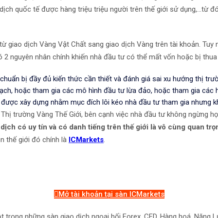
dịch quốc tế được hàng triệu triệu người trên thế giới sử dụng,...từ 
từ giao dịch Vàng Vật Chất sang giao dịch Vàng trên tài khoản. Tuy 
 Có 2 nguyên nhân chính khiến nhà đầu tư có thể mất vốn hoặc bị thua
huẩn bị đầy đủ kiến thức cần thiết và đánh giá sai xu hướng thị trườ
ạch, hoặc tham gia các mô hình đầu tư lừa đảo, hoặc tham gia các h
 được xây dựng nhằm mục đích lôi kéo nhà đầu tư tham gia nhưng khô
 Thị trường Vàng Thế Giới, bên cạnh việc nhà đầu tư không ngừng họ
ịch có uy tín và có danh tiếng trên thế giới là vô cùng quan trọ
n thế giới đó chính là
ICMarkets
.
Mở tài khoản tại sàn ICMarkets
t trong những sàn giao dịch ngoại hối Forex, CFD, Hàng hoá, Năng Lượ