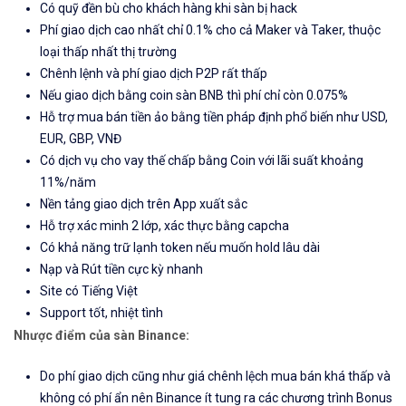
Có quỹ đền bù cho khách hàng khi sàn bị hack
Phí giao dịch cao nhất chỉ 0.1% cho cả Maker và Taker, thuộc
loại thấp nhất thị trường
Chênh lệnh và phí giao dịch P2P rất thấp
Nếu giao dịch bằng coin sàn BNB thì phí chỉ còn 0.075%
Hỗ trợ mua bán tiền ảo bằng tiền pháp định phổ biến như USD,
EUR, GBP, VNĐ
Có dịch vụ cho vay thế chấp bằng Coin với lãi suất khoảng
11%/năm
Nền tảng giao dịch trên App xuất sắc
Hỗ trợ xác minh 2 lớp, xác thực bằng capcha
Có khả năng trữ lạnh token nếu muốn hold lâu dài
Nạp và Rút tiền cực kỳ nhanh
Site có Tiếng Việt
Support tốt, nhiệt tình
Nhược điểm của sàn Binance:
Do phí giao dịch cũng như giá chênh lệch mua bán khá thấp và
không có phí ẩn nên Binance ít tung ra các chương trình Bonus