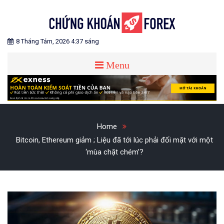
Skip
to
content
Blog chia sẻ về Chứng Khoán và Forex
CHỨNG KHOÁN FOREX
8 Tháng Tám, 2026 4:37 sáng
Menu
Home
Bitcoin, Ethereum giảm ; Liệu đã tới lúc phải đối mặt với một
‘mùa chặt chém’?