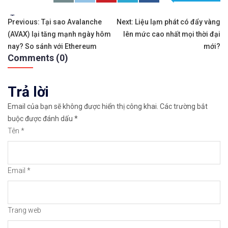
Tags:
Điều
✨🏆𝐀𝐧 𝐭â𝐦 𝐦ở 𝐭à𝐢 𝐤𝐡𝐨ả𝐧 𝐠𝐢𝐚𝐨 𝐝ị𝐜𝐡 𝐁𝐢𝐭𝐜𝐨𝐢𝐧 𝐯à 𝐧𝐡𝐢ề𝐮 𝐥𝐨ạ𝐢
Previous:
Tại sao Avalanche
Next:
Liệu lạm phát có đẩy vàng
(AVAX) lại tăng mạnh ngày hôm
lên mức cao nhất mọi thời đại
hướng
👉𝘔ở 𝘵à𝘪 𝘬𝘩𝘰ả𝘯 𝘵𝘳ê𝘯 𝘴à𝘯 𝘉𝘪𝘯𝘢𝘯𝘤𝘦 𝘯ổ𝘪 𝘵𝘪ế
nay? So sánh với Ethereum
mới?
Comments (0)
bài
✅Xem cách mở tài khoản trên sàn Binance được giả
viết
Trả lời
✅Xem hướng dẫn cách giao dịch Mua – Bán tiền điệ
Email của bạn sẽ không được hiển thị công khai.
Các trường bắt
👉𝘔ở 𝘵à𝘪 𝘬𝘩𝘰ả𝘯 𝘵𝘳ê𝘯 𝘴à𝘯 𝘙𝘦𝘮𝘪𝘵𝘢𝘯𝘰 𝘯ổ𝘪 𝘵𝘪ế
buộc được đánh dấu
*
Tên
*
✅Xem cách mở tài khoản trên sàn Remitano dễ nhất
✅Xem video hướng dẫn cách mua bán tiền điện tử t
Email
*
𝘟𝘦𝘮 𝘤𝘩𝘪 𝘵𝘪ế𝘵: https://chungkhoanforex.com/b
😘Cảm ơn bạn đã xem thông tin😘🍀🤗Chúc bạn giao 
Trang web