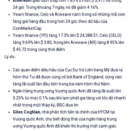
Ethereum
giao dịch thấp hơn 1.85% ở mức $ 3,977.06 trong
24 giờ. Trong khoảng 7 ngày, nó đã giảm 4.16%.
Yearn.finance, Celo và Arweave nằm trong số những mã coin
tăng giá hàng đầu trong hơn 24 giờ, theo dữ liệu của
CoinMarketCap.
Yearn.finance (YFI) tăng 17.3% lên $ 24,388.51, Celo (CELO)
tăng 9.69% lên $ 3.85, trong khi Arweave (AR) tăng 8.95% lên
$ 45.73 trong cùng thời điểm.
Lý do:
Các quan điểm diều hâu của Cục Dự trữ Liên bang Mỹ đưa ra
hôm thứ Tư đã được củng cố bởi Bank of England, cùng việc
tăng lãi suất lần đầu tiên trong ba năm hôm thứ Năm.
Ngân hàng trung ương Vương quốc Anh đã tăng lãi suất lên
0.25% từ mức 0.1% sau khi lạm phát gia tăng với tốc độ nhanh
nhất trong một thập kỷ, BBC đưa tin.
Giles Coghlan
, nhà phân tích tiền tệ chính của HYCM tại
Vương quốc Anh, cho biết động thái của ngân hàng trung
ương Vương quốc Anh đã khiến thị trường mất cảnh giác.