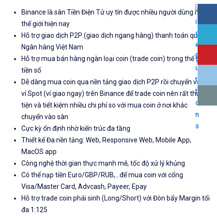
Binance là sàn Tiền Điện Tử uy tín được nhiều người dùng nhất
thế giới hiện nay
Hỗ trợ giao dịch P2P (giao dịch ngang hàng) thanh toán qua
Ngân hàng Việt Nam
Hỗ trợ mua bán hàng ngàn loại coin (trade coin) trong thế giới
tiền số
Dễ dàng mua coin qua nền tảng giao dịch P2P rồi chuyển vào
ví Spot (ví giao ngay) trên Binance để trade coin nên rất thuận
tiện và tiết kiệm nhiều chi phí so với mua coin ở nơi khác
chuyển vào sàn
Cực kỳ ổn định nhờ kiến trúc đa tầng
Thiết kế Đa nền tảng: Web, Responsive Web, Mobile App,
MacOS app
Công nghệ thời gian thực mạnh mẽ, tốc độ xử lý khủng
Có thể nạp tiền Euro/GBP/RUB,...để mua coin với cổng
Visa/Master Card, Advcash, Payeer, Epay
Hỗ trợ trade coin phái sinh (Long/Short) với Đòn bẩy Margin tối
đa 1:125