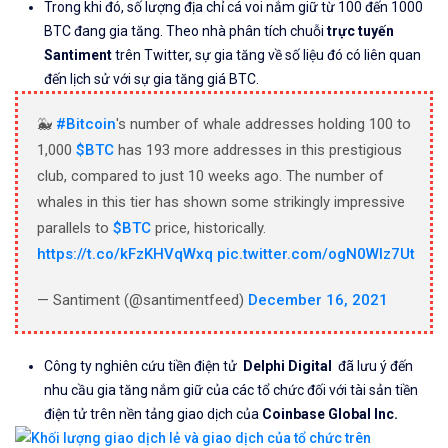
Trong khi đó, số lượng địa chỉ cá voi nắm giữ từ 100 đến 1000
BTC đang gia tăng. Theo nhà phân tích chuỗi
trực tuyến
Santiment
trên Twitter, sự gia tăng về số liệu đó có liên quan
đến lịch sử với sự gia tăng giá BTC.
🐳
#Bitcoin
's number of whale addresses holding 100 to
1,000
$BTC
has 193 more addresses in this prestigious
club, compared to just 10 weeks ago. The number of
whales in this tier has shown some strikingly impressive
parallels to
$BTC
price, historically.
https://t.co/kFzKHVqWxq
pic.twitter.com/ogN0WIz7Ut
— Santiment (@santimentfeed)
December 16, 2021
Công ty nghiên cứu tiền điện tử
Delphi Digital
đã lưu ý đến
nhu cầu gia tăng nắm giữ của các tổ chức đối với tài sản tiền
điện tử trên nền tảng giao dịch của
Coinbase Global Inc.