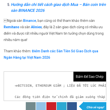
Hướng dẫn chi tiết cách giao dịch Mua – Bán coin trên
sàn BINANCE 2026
Ngoài sàn
Binance
, bạn cũng có thể tham khảo thêm sàn
Remitano
và sàn
Aliniex
, đây là 2 sàn giao dịch cũng có nhiều ưu
điểm và được rất nhiều người Việt Nam tin tưởng chọn dùng trong
nhiều năm qua!
Tham khảo thêm:
Điểm Danh các Sàn Tiền Số Giao Dịch qua
Ngân Hàng tại Việt Nam 2026
Bấm Để Sao Chép
📣BITCOIN, ETHEREUM GIẢM ; LIỆU ĐÃ TỚI LÚC PHẢI 
Các đồng tiền điện tử chính đã giảm xuống thấp h
Chia sẻ ngay!
𝘟𝘦𝘮 𝘤𝘩𝘪 𝘵𝘪ế𝘵: https://chungkhoanforex.com/b