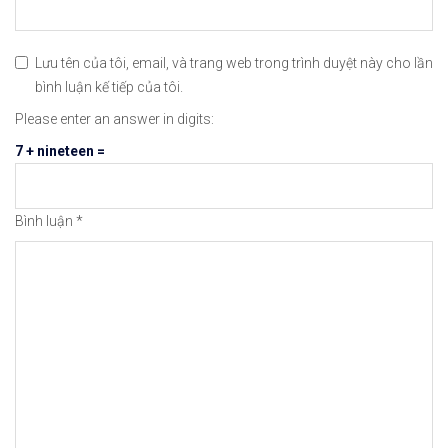
#binance #remitano #bitcoin #tiendientu #tienso 
Lưu tên của tôi, email, và trang web trong trình duyệt này cho lần
bình luận kế tiếp của tôi.
Please enter an answer in digits:
7 + nineteen =
Bình luận
*