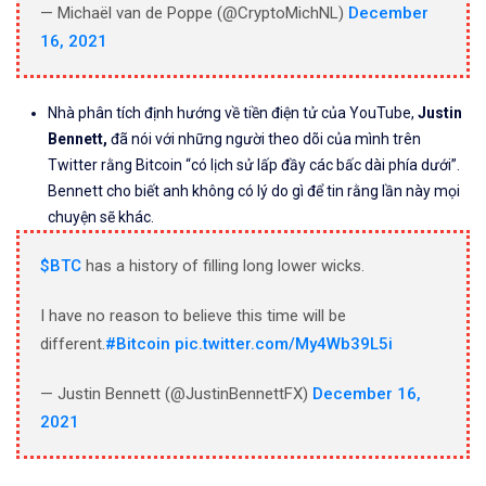
— Michaël van de Poppe (@CryptoMichNL)
December
16, 2021
Nhà phân tích định hướng về tiền điện tử của YouTube,
Justin
Bennett,
đã nói với những người theo dõi của mình trên
Twitter rằng Bitcoin “có lịch sử lấp đầy các bấc dài phía dưới”.
Bennett cho biết anh không có lý do gì để tin rằng lần này mọi
chuyện sẽ khác.
$BTC
has a history of filling long lower wicks.
I have no reason to believe this time will be
different.
#Bitcoin
pic.twitter.com/My4Wb39L5i
— Justin Bennett (@JustinBennettFX)
December 16,
2021