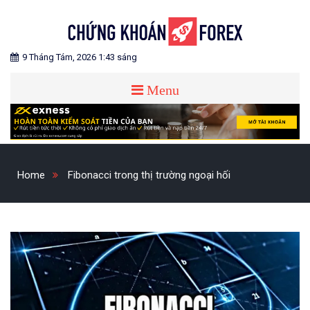
Skip
to
content
Blog chia sẻ về Chứng Khoán và Forex
CHỨNG KHOÁN FOREX
9 Tháng Tám, 2026 1:43 sáng
Menu
Home
Fibonacci trong thị trường ngoại hối