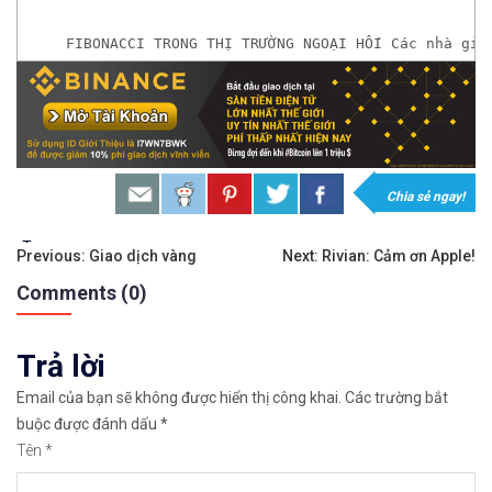
FIBONACCI TRONG THỊ TRƯỜNG NGOẠI HỐI Các nhà gia
𝘟𝘦𝘮 𝘤𝘩𝘪 𝘵𝘪ế𝘵: https://chungkhoanforex.com/fib
𝐌ở 𝐭à𝐢 𝐤𝐡𝐨ả𝐧 𝐠𝐢𝐚𝐨 𝐝ị𝐜𝐡 𝐭ạ𝐢 𝐜á𝐜 𝐬à𝐧 𝐭ố𝐭 𝐧𝐡ấ𝐭 𝐭𝐡ế 𝐠𝐢ớ𝐢
𝘔ở 𝘵à𝘪 𝘬𝘩𝘰ả𝘯 𝘵𝘳ê𝘯 𝘴à𝘯 𝘧𝘰𝘳𝘦𝘹 𝘌𝘹𝘯𝘦𝘴𝘴 𝘜
Chia sẻ ngay!
𝘔ở 𝘵à𝘪 𝘬𝘩𝘰ả𝘯 𝘵𝘳ê𝘯 𝘴à𝘯 𝘐𝘊𝘔𝘢𝘳𝘬𝘦𝘵𝘴 𝘯ổ𝘪 𝘵𝘪
Tags:
Điều
Previous:
Giao dịch vàng
Next:
Rivian: Cảm ơn Apple!
Comments (0)
hướng
𝘔ở 𝘵à𝘪 𝘬𝘩𝘰ả𝘯 𝘵𝘳ê𝘯 𝘴à𝘯 𝘉𝘪𝘯𝘢𝘯𝘤𝘦 𝘯ổ𝘪 𝘵𝘪ế𝘯𝘨 𝘯
bài
https://chungkhoanforex.com/fibonacci-trong-th
Trả lời
viết
Email của bạn sẽ không được hiển thị công khai.
Các trường bắt
Cảm ơn bạn đã xem thông tin
Chúc bạn giao 
buộc được đánh dấu
*
#icmarkets #binance #exness #taichinh #dautu #fo
Tên
*