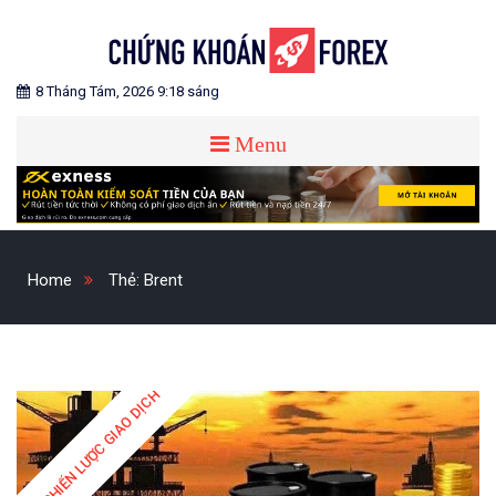
Skip
to
content
Blog chia sẻ về Chứng Khoán và Forex
CHỨNG KHOÁN FOREX
8 Tháng Tám, 2026 9:18 sáng
Menu
Home
Thẻ:
Brent
CHIẾN LƯỢC GIAO DỊCH