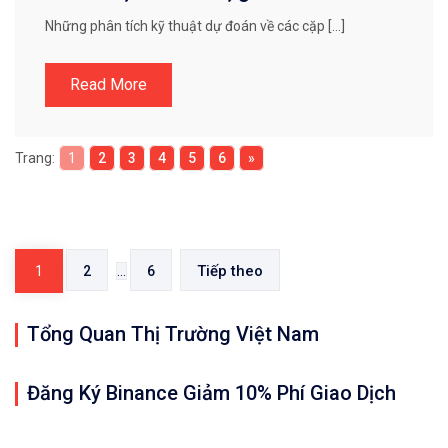
Những phân tích kỹ thuật dự đoán về các cặp […]
Read More
Trang:
1
2
3
4
5
6
»
Điều
hướng
Tiếp theo
1
2
…
6
bài
viết
Tổng Quan Thị Trường Việt Nam
Đăng Ký Binance Giảm 10% Phí Giao Dịch