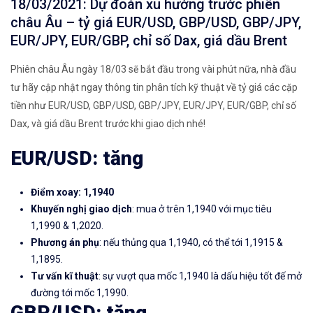
18/03/2021: Dự đoán xu hướng trước phiên
châu Âu – tỷ giá EUR/USD, GBP/USD, GBP/JPY,
EUR/JPY, EUR/GBP, chỉ số Dax, giá dầu Brent
Phiên châu Âu ngày 18/03 sẽ bắt đầu trong vài phút nữa, nhà đầu
tư hãy cập nhật ngay thông tin phân tích kỹ thuật về tỷ giá các cặp
tiền như EUR/USD, GBP/USD, GBP/JPY, EUR/JPY, EUR/GBP, chỉ số
Dax, và giá dầu Brent trước khi giao dịch nhé!
EUR/USD: tăng
Điểm xoay: 1,1940
Khuyến nghị giao dịch
: mua ở trên 1,1940 với mục tiêu
1,1990 & 1,2020.
Phương án phụ
: nếu thủng qua 1,1940, có thể tới 1,1915 &
1,1895.
Tư vấn kĩ thuật
: sự vượt qua mốc 1,1940 là dấu hiệu tốt đế mở
đường tới mốc 1,1990.
GBP/USD: tăng