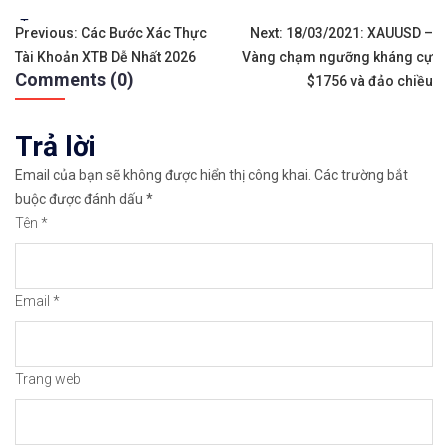
Tags:
Điều
✨🏆𝐗𝐨á 𝐛ỏ 𝐥𝐨 𝐥ắ𝐧𝐠 𝐤𝐡𝐢 𝐭𝐡𝐚𝐦 𝐠𝐢𝐚 𝐭𝐡ị 𝐭𝐫ườ𝐧𝐠 𝐭à𝐢 𝐜𝐡í𝐧𝐡 
Previous:
Các Bước Xác Thực
Next:
18/03/2021: XAUUSD –
Tài Khoản XTB Dễ Nhất 2026
Vàng chạm ngưỡng kháng cự
hướng
✅𝘔ở 𝘵à𝘪 𝘬𝘩𝘰ả𝘯 𝘵𝘳ê𝘯 𝘴à𝘯 𝘌𝘹𝘯𝘦𝘴𝘴 𝘜𝘺 𝘛í𝘯 𝘷
Comments (0)
$1756 và đảo chiều
bài
✅𝘔ở 𝘵à𝘪 𝘬𝘩𝘰ả𝘯 𝘵𝘳ê𝘯 𝘴à𝘯 𝘐𝘊𝘔𝘢𝘳𝘬𝘦𝘵𝘴 𝘯ổ𝘪 𝘵𝘪ế
Trả lời
viết
✅𝘔ở 𝘵à𝘪 𝘬𝘩𝘰ả𝘯 𝘵𝘳ê𝘯 𝘴à𝘯 𝘉𝘪𝘯𝘢𝘯𝘤𝘦 𝘯ổ𝘪 𝘵𝘪ế𝘯𝘨 
Email của bạn sẽ không được hiển thị công khai.
Các trường bắt
buộc được đánh dấu
*
🔗https://chungkhoanforex.com/18-03-2021-du-doan
Tên
*
😘Cảm ơn bạn đã xem thông tin😘🍀🤗Chúc bạn giao 
Email
*
#icmarkets #binance #exness #taichinh #dautu #fo
Trang web