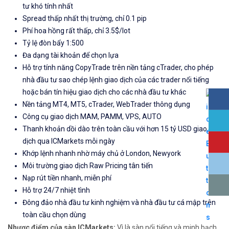
tư khó tính nhất
Spread thấp nhất thị trường, chỉ 0.1 pip
Phí hoa hồng rất thấp, chỉ 3.5$/lot
Tỷ lệ đòn bẩy 1:500
Đa dạng tài khoản để chọn lựa
Hỗ trợ tính năng CopyTrade trên nền tảng cTrader, cho phép
nhà đầu tư sao chép lệnh giao dịch của các trader nổi tiếng
hoặc bán tín hiệu giao dịch cho các nhà đầu tư khác
Nền tảng MT4, MT5, cTrader, WebTrader thông dụng
Công cụ giao dịch MAM, PAMM, VPS, AUTO
Thanh khoản dồi dào trên toàn cầu với hơn 15 tỷ USD giao
dịch qua ICMarkets mỗi ngày
Khớp lệnh nhanh nhờ máy chủ ở London, Newyork
Môi trường giao dịch Raw Pricing tân tiến
Nạp rút tiền nhanh, miễn phí
Hỗ trợ 24/7 nhiệt tình
Đông đảo nhà đầu tư kinh nghiệm và nhà đầu tư cá mập trên
toàn cầu chọn dùng
Nhược điểm của sàn ICMarkets:
Vì là sàn nổi tiếng và minh bạch