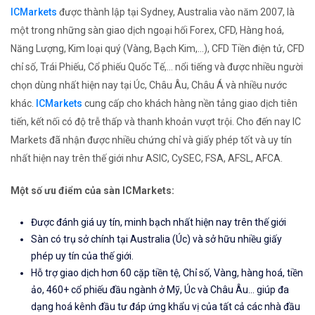
ICMarkets
được thành lập tại Sydney, Australia vào năm 2007, là
một trong những sàn giao dịch ngoại hối Forex, CFD, Hàng hoá,
Năng Lượng, Kim loại quý (Vàng, Bạch Kim,...), CFD Tiền điện tử, CFD
chỉ số, Trái Phiếu, Cổ phiếu Quốc Tế,... nổi tiếng và được nhiều người
chọn dùng nhất hiện nay tại Úc, Châu Âu, Châu Á và nhiều nước
khác.
ICMarkets
cung cấp cho khách hàng nền tảng giao dịch tiên
tiến, kết nối có độ trễ thấp và thanh khoản vượt trội. Cho đến nay IC
Markets đã nhận được nhiều chứng chỉ và giấy phép tốt và uy tín
nhất hiện nay trên thế giới như ASIC, CySEC, FSA, AFSL, AFCA.
Một số ưu điểm của sàn ICMarkets:
Được đánh giá uy tín, minh bạch nhất hiện nay trên thế giới
Sàn có trụ sở chính tại Australia (Úc) và sở hữu nhiều giấy
phép uy tín của thế giới.
Hỗ trợ giao dịch hơn 60 cặp tiền tệ, Chỉ số, Vàng, hàng hoá, tiền
ảo, 460+ cổ phiếu đầu ngành ở Mỹ, Úc và Châu Âu... giúp đa
dạng hoá kênh đầu tư đáp ứng khẩu vị của tất cả các nhà đầu