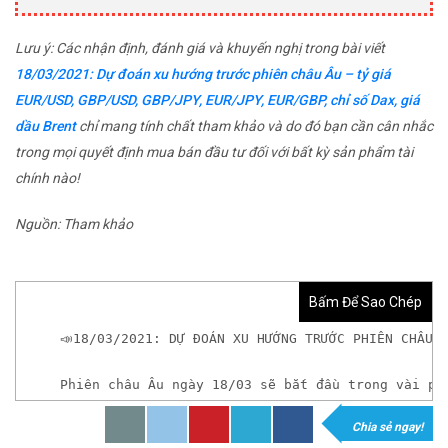
Lưu ý: Các nhận định, đánh giá và khuyến nghị trong bài viết
18/03/2021: Dự đoán xu hướng trước phiên châu Âu – tỷ giá
EUR/USD, GBP/USD, GBP/JPY, EUR/JPY, EUR/GBP, chỉ số Dax, giá
dầu Brent
chỉ mang tính chất tham khảo và do đó bạn cần cân nhắc
trong mọi quyết định mua bán đầu tư đối với bất kỳ sản phẩm tài
chính nào!
Nguồn: Tham khảo
Bấm Để Sao Chép
📣18/03/2021: DỰ ĐOÁN XU HƯỚNG TRƯỚC PHIÊN CHÂU 
Phiên châu Âu ngày 18/03 sẽ bắt đầu trong vài ph
Chia sẻ ngay!
𝘟𝘦𝘮 𝘤𝘩𝘪 𝘵𝘪ế𝘵: https://chungkhoanforex.com/