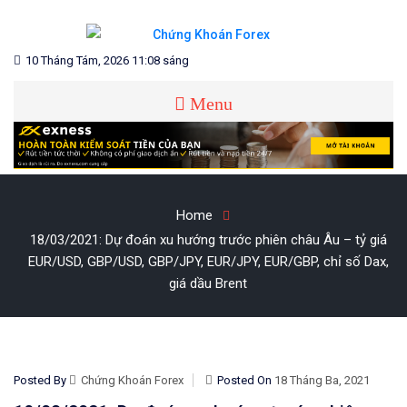
Skip
to
content
Blog chia sẻ về Chứng Khoán và Forex
CHỨNG KHOÁN FOREX
10 Tháng Tám, 2026 11:08 sáng
Menu
Home
18/03/2021: Dự đoán xu hướng trước phiên châu Âu – tỷ giá
EUR/USD, GBP/USD, GBP/JPY, EUR/JPY, EUR/GBP, chỉ số Dax,
giá dầu Brent
Posted By
Chứng Khoán Forex
Posted On
18 Tháng Ba, 2021