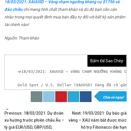
18/03/2021: XAUUSD – Vàng chạm ngưỡng kháng cự $1756 và
đảo chiều
chỉ mang tính chất tham khảo và do đó bạn cần cân
nhắc trong mọi quyết định mua bán đầu tư đối với bất kỳ sản phẩm
tài chính nào!
Nguồn: Tham khảo
Bấm Để Sao Chép
📣18/03/2021: XAUUSD – VÀNG CHẠM NGƯỠNG KHÁNG CỰ
Gold Spot / U.S. Dollar (XAUUSD) Vàng đã cố gắng
Chia sẻ ngay!
𝘟𝘦𝘮 𝘤𝘩𝘪 𝘵𝘪ế𝘵: https://chungkhoanforex.com/18
Tags:
Điều
✨🏆𝐆𝐢𝐚𝐨 𝐝ị𝐜𝐡 𝐕à𝐧𝐠 𝐯ớ𝐢 𝐂𝐡ê𝐧𝐡 𝐋ệ𝐜𝐡 𝐜ự𝐜 𝐭𝐡ấ𝐩, 𝐓𝐡𝐚𝐧𝐡 𝐊𝐡
Previous:
18/03/2021: Dự đoán
Next:
19/03/2021: Dự báo giá
xu hướng trước phiên châu Âu –
vàng – XAU nắm bắt được mức
hướng
✅𝘔ở 𝘵à𝘪 𝘬𝘩𝘰ả𝘯 𝘵𝘳ê𝘯 𝘴à𝘯 𝘌𝘹𝘯𝘦𝘴𝘴 𝘜𝘺 𝘛í𝘯 𝘷
tỷ giá EUR/USD, GBP/USD,
hỗ trợ Fibonacci dài hạn