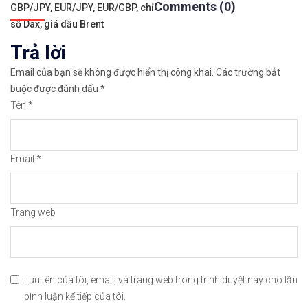
Comments (0)
bài
GBP/JPY, EUR/JPY, EUR/GBP, chỉ
✅𝘔ở 𝘵à𝘪 𝘬𝘩𝘰ả𝘯 𝘵𝘳ê𝘯 𝘴à𝘯 𝘐𝘊𝘔𝘢𝘳𝘬𝘦𝘵𝘴 𝘯ổ𝘪 𝘵𝘪
số Dax, giá dầu Brent
viết
Trả lời
🔗https://chungkhoanforex.com/18-03-2021-xauusd-
Email của bạn sẽ không được hiển thị công khai.
Các trường bắt
😘Cảm ơn bạn đã xem thông tin😘🍀🤗Chúc bạn giao 
buộc được đánh dấu
*
Tên
*
#icmarkets #exness #taichinh #dautu #vang #giava
Email
*
Trang web
Lưu tên của tôi, email, và trang web trong trình duyệt này cho lần
bình luận kế tiếp của tôi.