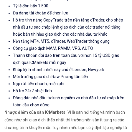
Tỷ lệ đòn bẩy 1:500
Đa dạng tài khoản để chọn lựa
Hỗ trợ tính năng CopyTrade trên nền tảng cTrader, cho phép
nhà đầu tư sao chép lệnh giao dịch của các trader nổi tiếng
hoặc bán tín hiệu giao dịch cho các nhà đầu tư khác
Nền tảng MT4, MT5, cTrader, WebTrader thông dụng
Công cụ giao dịch MAM, PAMM, VPS, AUTO
Thanh khoản dồi dào trên toàn cầu với hơn 15 tỷ USD giao
dịch qua ICMarkets mỗi ngày
Khớp lệnh nhanh nhờ máy chủ ở London, Newyork
Môi trường giao dịch Raw Pricing tân tiến
Nạp rút tiền nhanh, miễn phí
Hỗ trợ 24/7 nhiệt tình
Đông đảo nhà đầu tư kinh nghiệm và nhà đầu tư cá mập trên
toàn cầu chọn dùng
Nhược điểm của sàn ICMarkets:
Vì là sàn nổi tiếng và minh bạch
cũng như phí giao dịch thấp nhất thị trường nên sàn ít tung ra các
chương trình khuyến mãi. Tuy nhiên nếu bạn có ý định lập nghiệp từ