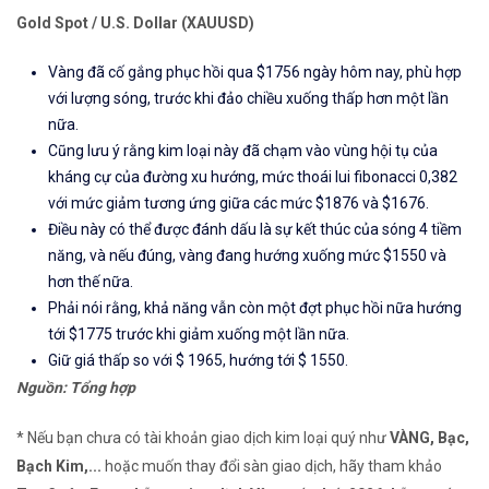
Gold Spot / U.S. Dollar (XAUUSD)
Vàng
đã cố gắng phục hồi qua $1756 ngày hôm nay, phù hợp
với lượng sóng, trước khi đảo chiều xuống thấp hơn một lần
nữa.
Cũng lưu ý rằng kim loại này đã chạm vào vùng hội tụ của
kháng cự của
đường xu hướng
, mức
thoái lui
fibonacci
0,382
với
mức giảm tương ứng giữa các mức $1876 và $1676.
Điều này có thể được đánh dấu là sự kết thúc của sóng 4 tiềm
năng, và nếu đúng, vàng đang hướng xuống mức $1550 và
hơn thế nữa.
Phải nói rằng, khả năng vẫn còn một đợt phục hồi nữa hướng
tới $1775 trước khi giảm xuống một lần nữa.
Giữ giá thấp so với $ 1965, hướng tới $ 1550.
Nguồn: Tổng hợp
* Nếu bạn chưa có tài khoản giao dịch kim loại quý như
VÀNG, Bạc,
Bạch Kim,...
hoặc muốn thay đổi sàn giao dịch, hãy tham khảo