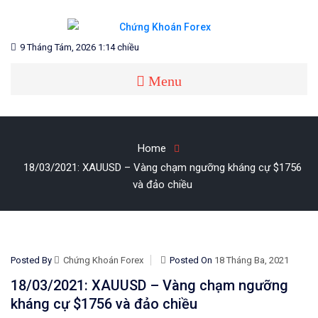
Skip
to
content
Blog chia sẻ về Chứng Khoán và Forex
CHỨNG KHOÁN FOREX
9 Tháng Tám, 2026 1:14 chiều
Menu
Home
18/03/2021: XAUUSD – Vàng chạm ngưỡng kháng cự $1756
và đảo chiều
Posted By
Chứng Khoán Forex
Posted On
18 Tháng Ba, 2021
18/03/2021: XAUUSD – Vàng chạm ngưỡng
kháng cự $1756 và đảo chiều