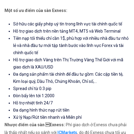
Một số ưu điểm của sàn Exness:
Sở hữu các giấy phép uý tín trong lĩnh vực tài chính quốc tế
Hỗ trợ giao dịch trên nền tảng MT4, MT5 và Web Terminal
Tiền nạp tối thiểu chỉ cần 1$, phù hợp với nhiều nhà đầu tư nhỏ
lẻ và nhà đầu tư mới tập tành bước vào lĩnh vực Forex và tài
chính quốc tế
Hỗ trợ giao dịch Vàng trên Thị Trường Vàng Thế Giới với mã
giao dịch là XAU/USD
Đa dạng sản phẩm tài chính để đầu tư gồm: Các cặp tiền tệ,
Kim loại quý, Dầu Thô, Chứng Khoán, Chỉ số,...
Spread chỉ từ 0.3 pip
Đòn bẩy lên tới 1:2000
Hỗ trợ nhiệt tình 24/7
Đa dạng hình thức nạp rút tiền
Xử lý Nạp/Rút tiền nhanh và Miễn phí
Nhược điểm của sàn Exness:
Phí giao dịch ở Exness chưa phải
là thấp nhất nếu so sánh với
ICMarkets
, do đó Exness chưa tối ưu