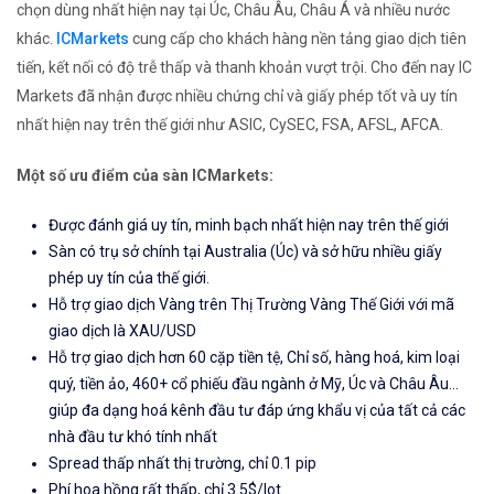
chọn dùng nhất hiện nay tại Úc, Châu Âu, Châu Á và nhiều nước
khác.
ICMarkets
cung cấp cho khách hàng nền tảng giao dịch tiên
tiến, kết nối có độ trễ thấp và thanh khoản vượt trội. Cho đến nay IC
Markets đã nhận được nhiều chứng chỉ và giấy phép tốt và uy tín
nhất hiện nay trên thế giới như ASIC, CySEC, FSA, AFSL, AFCA.
Một số ưu điểm của sàn ICMarkets:
Được đánh giá uy tín, minh bạch nhất hiện nay trên thế giới
Sàn có trụ sở chính tại Australia (Úc) và sở hữu nhiều giấy
phép uy tín của thế giới.
Hỗ trợ giao dịch Vàng trên Thị Trường Vàng Thế Giới với mã
giao dịch là XAU/USD
Hỗ trợ giao dịch hơn 60 cặp tiền tệ, Chỉ số, hàng hoá, kim loại
quý, tiền ảo, 460+ cổ phiếu đầu ngành ở Mỹ, Úc và Châu Âu...
giúp đa dạng hoá kênh đầu tư đáp ứng khẩu vị của tất cả các
nhà đầu tư khó tính nhất
Spread thấp nhất thị trường, chỉ 0.1 pip
Phí hoa hồng rất thấp, chỉ 3.5$/lot