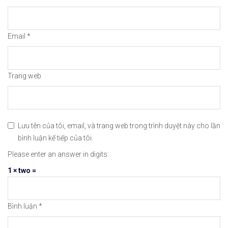
#icmarkets #binance #exness #taichinh #dautu #fo
Email
*
Trang web
Lưu tên của tôi, email, và trang web trong trình duyệt này cho lần
bình luận kế tiếp của tôi.
Please enter an answer in digits:
1 × two =
Bình luận
*