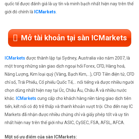
quốc tế được đánh giá là uy tín và minh bạch nhất hiện nay trên thế
giới đó chính là
ICMarkets
.
Mở tài khoản tại sàn ICMarkets
ICMarkets
được thành lập tại Sydney, Australia vào năm 2007, là
một trong những sàn giao dịch ngoại hối Forex, CFD, Hàng hoá,
Năng Lượng, Kim loại quý (Vàng, Bạch Kim,...), CFD Tiền điện tử, CFD
chỉ số, Trái Phiếu, Cổ phiếu Quốc Tế,... nổi tiếng và được nhiều người
chọn dùng nhất hiện nay tại Úc, Châu Âu, Châu Á và nhiều nước
khác.
ICMarkets
cung cấp cho khách hàng nền tảng giao dịch tiên
tiến, kết nối có độ trễ thấp và thanh khoản vượt trội. Cho đến nay IC
Markets đã nhận được nhiều chứng chỉ và giấy phép tốt và uy tín
nhất hiện nay trên thế giới như ASIC, CySEC, FSA, AFSL, AFCA.
Một số ưu điểm của sàn ICMarkets: