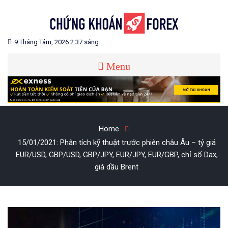
Skip
to
content
Blog chia sẻ về Chứng Khoán và Forex
CHỨNG KHOÁN FOREX
9 Tháng Tám, 2026 2:37 sáng
Menu
Home
15/01/2021: Phân tích kỹ thuật trước phiên châu Âu – tỷ giá
EUR/USD, GBP/USD, GBP/JPY, EUR/JPY, EUR/GBP, chỉ số Dax,
giá dầu Brent