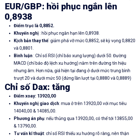
EUR/GBP: hồi phục ngắn lên
0,8938
Điểm trục là 0,8852.
Khuyến nghị
: hồi phục ngắn hạn lên 0,8938.
Kịch bản thay thế
: giảm phá vỡ mức 0,8852, sẽ kỳ vọng 0,8820
và 0,8801.
Bình luận
: Chỉ số RSI (chỉ báo xung lượng) dưới 50. Đường
MACD (chỉ báo độ lệch xu hướng) nằm trên đường tín hiệu
nhưng âm. Hơn nữa, giá hiện tại đang ở dưới mức trung bình
trượt 20 và dưới mức 50 (đứng lần lượt tại 0,8880 và 0,8889)
Chỉ số Dax: tăng
Điểm xoay: 13920,00
Khuyến nghị giao dịch
: mua ở trên 13920,00 với mục tiêu
14040,00 & 14085,00.
Phương án phụ
: nếu thủng qua 13920,00, có thể tới 13855,00
& 13790,00.
Tư vấn kĩ thuật
: chỉ số RSI thiếu xu hướng rõ ràng, nên thận