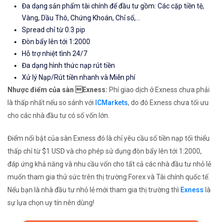
Đa dạng sản phẩm tài chính để đầu tư gồm: Các cặp tiền tệ,
Vàng, Dầu Thô, Chứng Khoán, Chỉ số,...
Spread chỉ từ 0.3 pip
Đòn bẩy lên tới 1:2000
Hỗ trợ nhiệt tình 24/7
Đa dạng hình thức nạp rút tiền
Xử lý Nạp/Rút tiền nhanh và Miễn phí
Nhược điểm của sàn Exness:
Phí giao dịch ở Exness chưa phải
là thấp nhất nếu so sánh với
ICMarkets
, do đó Exness chưa tối ưu
cho các nhà đầu tư có số vốn lớn.
Điểm nổi bật của sàn Exness đó là chỉ yêu cầu số tiền nạp tối thiểu
thấp chỉ từ $1 USD và cho phép sử dụng đòn bẩy lên tới 1:2000,
đáp ứng khả năng và nhu cầu vốn cho tất cả các nhà đầu tư nhỏ lẻ
muốn tham gia thử sức trên thị trường Forex và Tài chính quốc tế.
Nếu bạn là nhà đầu tư nhỏ lẻ mới tham gia thị trường thì
Exness
là
sự lựa chọn uy tín nên dùng!