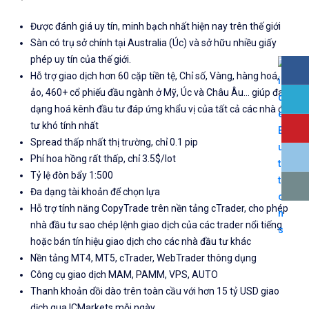
Được đánh giá uy tín, minh bạch nhất hiện nay trên thế giới
Sàn có trụ sở chính tại Australia (Úc) và sở hữu nhiều giấy
phép uy tín của thế giới.
Hỗ trợ giao dịch hơn 60 cặp tiền tệ, Chỉ số, Vàng, hàng hoá, tiền
ảo, 460+ cổ phiếu đầu ngành ở Mỹ, Úc và Châu Âu... giúp đa
dạng hoá kênh đầu tư đáp ứng khẩu vị của tất cả các nhà đầu
tư khó tính nhất
Spread thấp nhất thị trường, chỉ 0.1 pip
Phí hoa hồng rất thấp, chỉ 3.5$/lot
Tỷ lệ đòn bẩy 1:500
Đa dạng tài khoản để chọn lựa
Hỗ trợ tính năng CopyTrade trên nền tảng cTrader, cho phép
nhà đầu tư sao chép lệnh giao dịch của các trader nổi tiếng
hoặc bán tín hiệu giao dịch cho các nhà đầu tư khác
Nền tảng MT4, MT5, cTrader, WebTrader thông dụng
Công cụ giao dịch MAM, PAMM, VPS, AUTO
Thanh khoản dồi dào trên toàn cầu với hơn 15 tỷ USD giao
dịch qua ICMarkets mỗi ngày