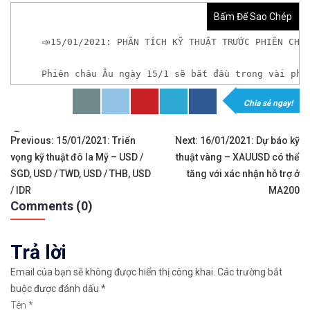
Bấm Để Sao Chép
📣15/01/2021: PHÂN TÍCH KỸ THUẬT TRƯỚC PHIÊN CHÂ
Phiên châu Âu ngày 15/1 sẽ bắt đầu trong vài phú
Chia sẻ ngay!
𝘟𝘦𝘮 𝘤𝘩𝘪 𝘵𝘪ế𝘵: https://chungkhoanforex.com/
Tags:
Điều
✨🏆𝐗𝐨á 𝐛ỏ 𝐥𝐨 𝐥ắ𝐧𝐠 𝐤𝐡𝐢 𝐭𝐡𝐚𝐦 𝐠𝐢𝐚 𝐭𝐡ị 𝐭𝐫ườ𝐧𝐠 𝐭à𝐢 𝐜𝐡í𝐧𝐡 
Previous:
15/01/2021: Triển
Next:
16/01/2021: Dự báo kỹ
vọng kỹ thuật đô la Mỹ – USD /
thuật vàng – XAUUSD có thể
hướng
✅𝘔ở 𝘵à𝘪 𝘬𝘩𝘰ả𝘯 𝘵𝘳ê𝘯 𝘴à𝘯 𝘌𝘹𝘯𝘦𝘴𝘴 𝘜𝘺 𝘛í𝘯 𝘷
SGD, USD / TWD, USD / THB, USD
tăng với xác nhận hỗ trợ ở
bài
/ IDR
MA200
✅𝘔ở 𝘵à𝘪 𝘬𝘩𝘰ả𝘯 𝘵𝘳ê𝘯 𝘴à𝘯 𝘐𝘊𝘔𝘢𝘳𝘬𝘦𝘵𝘴 𝘯ổ𝘪 𝘵𝘪ế
Comments (0)
viết
✅𝘔ở 𝘵à𝘪 𝘬𝘩𝘰ả𝘯 𝘵𝘳ê𝘯 𝘴à𝘯 𝘉𝘪𝘯𝘢𝘯𝘤𝘦 𝘯ổ𝘪 𝘵𝘪ế𝘯𝘨 
Trả lời
🔗https://chungkhoanforex.com/15-01-2021-phan-ti
Email của bạn sẽ không được hiển thị công khai.
Các trường bắt
buộc được đánh dấu
*
😘Cảm ơn bạn đã xem thông tin😘🍀🤗Chúc bạn giao 
Tên
*