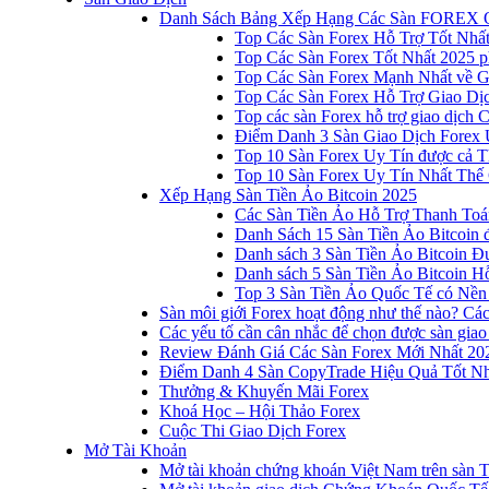
Danh Sách Bảng Xếp Hạng Các Sàn FOREX 
Top Các Sàn Forex Hỗ Trợ Tốt Nhấ
Top Các Sàn Forex Tốt Nhất 2025 p
Top Các Sàn Forex Mạnh Nhất về 
Top Các Sàn Forex Hỗ Trợ Giao D
Top các sàn Forex hỗ trợ giao dịch
Điểm Danh 3 Sàn Giao Dịch Forex 
Top 10 Sàn Forex Uy Tín được cả T
Top 10 Sàn Forex Uy Tín Nhất Thế
Xếp Hạng Sàn Tiền Ảo Bitcoin 2025
Các Sàn Tiền Ảo Hỗ Trợ Thanh Toá
Danh Sách 15 Sàn Tiền Ảo Bitcoin đ
Danh sách 3 Sàn Tiền Ảo Bitcoin 
Danh sách 5 Sàn Tiền Ảo Bitcoin Hỗ
Top 3 Sàn Tiền Ảo Quốc Tế có Nền
Sàn môi giới Forex hoạt động như thế nào? Các 
Các yếu tố cần cân nhắc để chọn được sàn giao
Review Đánh Giá Các Sàn Forex Mới Nhất 20
Điểm Danh 4 Sàn CopyTrade Hiệu Quả Tốt Nh
Thưởng & Khuyến Mãi Forex
Khoá Học – Hội Thảo Forex
Cuộc Thi Giao Dịch Forex
Mở Tài Khoản
Mở tài khoản chứng khoán Việt Nam trên sàn