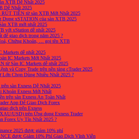
sàn XTB Dễ Nhất 2025
B Dễ Nhất 2025
 RÚT TIỀN từ sàn XTB Mới Nhất 2025
ng Dụng xSTATION của sàn XTB 2025
Sàn XTB mới nhất 2025
B với xStation dễ nhất 2025
 để giao dịch trong năm 2025 ?
 Hoá, Chứng Khoán, … gọi tên XTB
 Markets dễ nhất 2025
ản IC Markets Mới Nhất 2025
từ Sàn IC Markets dễ nhất 2025
nh và Copy Trade trên nền tảng cTrader 2025
ư Lớn Chọn Dùng Nhiều Nhất 2025 ?
trên sàn Exness Dễ Nhất 2025
i Khoản Exness Mới Nhất
ền trên sàn Exness An Toàn Nhất
ader App Để Giao Dịch Forex
iao dịch trên Exness
XAU/USD) trên Ứng dụng Exness Trader
àn Forex Uy Tín Nhất 2025 ?
inance 2025 được giảm 10% phí
ANCE được Giảm 10% Phí Giao Dịch Vĩnh Viễn