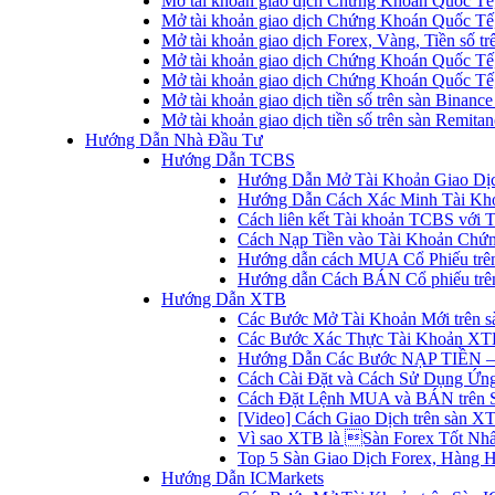
Mở tài khoản giao dịch Chứng Khoán Quốc Tế
Mở tài khoản giao dịch Chứng Khoán Quốc Tế,
Mở tài khoản giao dịch Forex, Vàng, Tiền số tr
Mở tài khoản giao dịch Chứng Khoán Quốc Tế,
Mở tài khoản giao dịch Chứng Khoán Quốc Tế
Mở tài khoản giao dịch tiền số trên sàn Binanc
Mở tài khoản giao dịch tiền số trên sàn Remita
Hướng Dẫn Nhà Đầu Tư
Hướng Dẫn TCBS
Hướng Dẫn Mở Tài Khoản Giao Dịc
Hướng Dẫn Cách Xác Minh Tài Kh
Cách liên kết Tài khoản TCBS với 
Cách Nạp Tiền vào Tài Khoản Chứ
Hướng dẫn cách MUA Cổ Phiếu trê
Hướng dẫn Cách BÁN Cổ phiếu trên
Hướng Dẫn XTB
Các Bước Mở Tài Khoản Mới trên 
Các Bước Xác Thực Tài Khoản XT
Hướng Dẫn Các Bước NẠP TIỀN –
Cách Cài Đặt và Cách Sử Dụng Ứ
Cách Đặt Lệnh MUA và BÁN trên 
[Video] Cách Giao Dịch trên sàn XT
Vì sao XTB là Sàn Forex Tốt Nhất
Top 5 Sàn Giao Dịch Forex, Hàng 
Hướng Dẫn ICMarkets