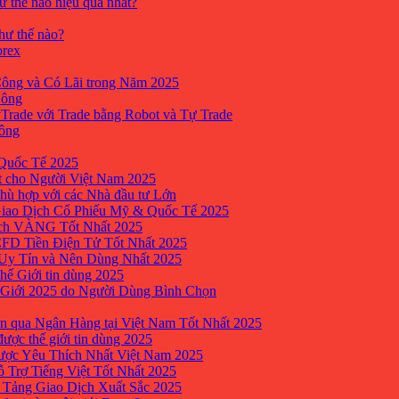
ư thế nào hiệu quả nhất?
như thế nào?
orex
ông và Có Lãi trong Năm 2025
Công
yTrade với Trade bằng Robot và Tự Trade
công
Quốc Tế 2025
t cho Người Việt Nam 2025
hù hợp với các Nhà đầu tư Lớn
Giao Dịch Cổ Phiếu Mỹ & Quốc Tế 2025
ịch VÀNG Tốt Nhất 2025
 CFD Tiền Điện Tử Tốt Nhất 2025
 Uy Tín và Nên Dùng Nhất 2025
hế Giới tin dùng 2025
 Giới 2025 do Người Dùng Bình Chọn
n qua Ngân Hàng tại Việt Nam Tốt Nhất 2025
ược thế giới tin dùng 2025
Được Yêu Thích Nhất Việt Nam 2025
ỗ Trợ Tiếng Việt Tốt Nhất 2025
 Tảng Giao Dịch Xuất Sắc 2025