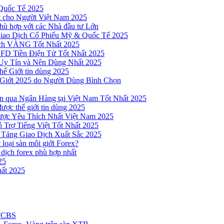
Quốc Tế 2025
t cho Người Việt Nam 2025
hù hợp với các Nhà đầu tư Lớn
Giao Dịch Cổ Phiếu Mỹ & Quốc Tế 2025
ịch VÀNG Tốt Nhất 2025
 CFD Tiền Điện Tử Tốt Nhất 2025
Uy Tín và Nên Dùng Nhất 2025
hế Giới tin dùng 2025
 Giới 2025 do Người Dùng Bình Chọn
n qua Ngân Hàng tại Việt Nam Tốt Nhất 2025
ược thế giới tin dùng 2025
Được Yêu Thích Nhất Việt Nam 2025
 Trợ Tiếng Việt Tốt Nhất 2025
 Tảng Giao Dịch Xuất Sắc 2025
loại sàn môi giới Forex?
 dịch forex phù hợp nhất
25
ất 2025
 TCBS