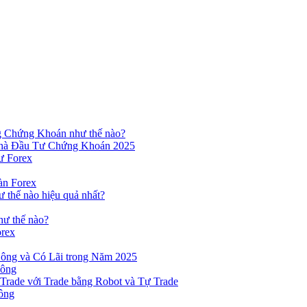
ng Chứng Khoán như thế nào?
hà Đầu Tư Chứng Khoán 2025
ư Forex
àn Forex
ư thế nào hiệu quả nhất?
hư thế nào?
orex
ông và Có Lãi trong Năm 2025
Công
yTrade với Trade bằng Robot và Tự Trade
ông