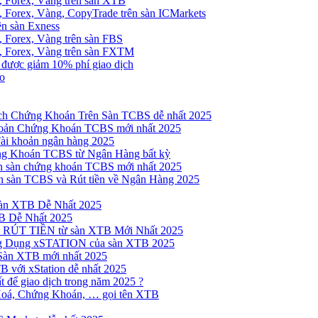
, Forex, Vàng trên sàn XTB
 Forex, Vàng, CopyTrade trên sàn ICMarkets
ên sàn Exness
 Forex, Vàng trên sàn FBS
, Forex, Vàng trên sàn FXTM
e được giảm 10% phí giao dịch
no
h Chứng Khoán Trên Sàn TCBS dễ nhất 2025
oản Chứng Khoán TCBS mới nhất 2025
Tài khoản ngân hàng 2025
ng Khoán TCBS từ Ngân Hàng bất kỳ
n sàn chứng khoán TCBS mới nhất 2025
 sàn TCBS và Rút tiền về Ngân Hàng 2025
sàn XTB Dễ Nhất 2025
B Dễ Nhất 2025
 RÚT TIỀN từ sàn XTB Mới Nhất 2025
ng Dụng xSTATION của sàn XTB 2025
Sàn XTB mới nhất 2025
B với xStation dễ nhất 2025
 để giao dịch trong năm 2025 ?
Hoá, Chứng Khoán, … gọi tên XTB