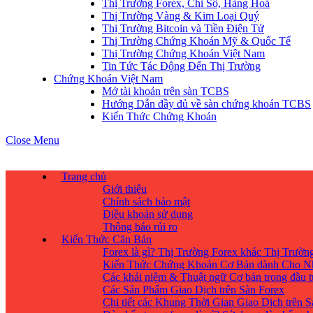
Thị Trường Forex, Chỉ Số, Hàng Hoá
Thị Trường Vàng & Kim Loại Quý
Thị Trường Bitcoin và Tiền Điện Tử
Thị Trường Chứng Khoán Mỹ & Quốc Tế
Thị Trường Chứng Khoán Việt Nam
Tin Tức Tác Động Đến Thị Trường
Chứng Khoán Việt Nam
Mở tài khoản trên sàn TCBS
Hướng Dẫn đầy đủ về sàn chứng khoán TCBS
Kiến Thức Chứng Khoán
Close Menu
Trang chủ
Giới thiệu
Chính sách bảo mật
Điều khoản sử dụng
Thông báo rủi ro
Kiến Thức Căn Bản
Forex là gì? Thị Trường Forex khác Thị Trườ
Kiến Thức Chứng Khoán Cơ Bản dành Cho N
Các khái niệm & Thuật ngữ Cơ bản trong đầu 
Các Sản Phẩm Giao Dịch trên Sàn Forex
Chi tiết các Khung Thời Gian Giao Dịch trên 