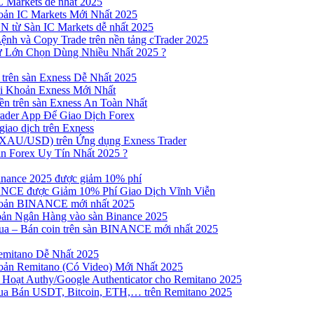
 Markets dễ nhất 2025
ản IC Markets Mới Nhất 2025
từ Sàn IC Markets dễ nhất 2025
nh và Copy Trade trên nền tảng cTrader 2025
ư Lớn Chọn Dùng Nhiều Nhất 2025 ?
trên sàn Exness Dễ Nhất 2025
 Khoản Exness Mới Nhất
n trên sàn Exness An Toàn Nhất
ader App Để Giao Dịch Forex
iao dịch trên Exness
XAU/USD) trên Ứng dụng Exness Trader
n Forex Uy Tín Nhất 2025 ?
inance 2025 được giảm 10% phí
NCE được Giảm 10% Phí Giao Dịch Vĩnh Viễn
oản BINANCE mới nhất 2025
ản Ngân Hàng vào sàn Binance 2025
 Mua – Bán coin trên sàn BINANCE mới nhất 2025
emitano Dễ Nhất 2025
ản Remitano (Có Video) Mới Nhất 2025
Hoạt Authy/Google Authenticator cho Remitano 2025
a Bán USDT, Bitcoin, ETH,… trên Remitano 2025