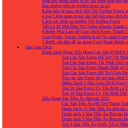
Đòn bẩy trong forex là gì? Sử dụng đòn bẩy nh
Bán khống trên thị trường forex là gì?
Kiếm tiền từ giao dịch trên Thị Trường Forex 
4 loại Lệnh quan trọng cần biết khi giao dịch F
Cách xác định xu hướng Thị Trường Forex
Tiết Lộ Bí Mật Đầu Tư Chứng Khoán Thành C
9 Bước Phải Làm để Giao Dịch Forex Thành 
CopyTrade, Social Trading là gì? So sánh Cop
3 Bước cần làm để áp dụng CopyTrade thành 
Sàn Giao Dịch
Danh Sách Bảng Xếp Hạng Các Sàn FOREX 
Top Các Sàn Forex Hỗ Trợ Tốt Nhấ
Top Các Sàn Forex Tốt Nhất 2025 p
Top Các Sàn Forex Mạnh Nhất về 
Top Các Sàn Forex Hỗ Trợ Giao D
Top các sàn Forex hỗ trợ giao dịch
Điểm Danh 3 Sàn Giao Dịch Forex
Top 10 Sàn Forex Uy Tín được cả T
Top 10 Sàn Forex Uy Tín Nhất Thế
Xếp Hạng Sàn Tiền Ảo Bitcoin 2025
Các Sàn Tiền Ảo Hỗ Trợ Thanh Toá
Danh Sách 15 Sàn Tiền Ảo Bitcoin đ
Danh sách 3 Sàn Tiền Ảo Bitcoin 
Danh sách 5 Sàn Tiền Ảo Bitcoin H
Top 3 Sàn Tiền Ảo Quốc Tế có Nền