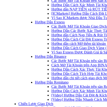
Các Bước Mở Tài Khoản trên Sàn IC
Hướng Dẫn Cách Xác Minh Tài Kho
Hướng dẫn NẠP TIỀN và RÚT TIỀN 
[ICMarkets] Hướng Dẫn Cách Đặt Lệ
Vì Sao ICMarkets được Nhà Đầu T
Hướng Dẫn Exness
Các Bước Mở Tài Khoản Giao Dịch 
Hướng Dẫn Các Bước Xác Thực Tài
Hướng dẫn Cách Nạp Tiền & Rút Tiề
Hướng Dẫn Cách Cài Đặt Exness Tr
Hướng dẫn cách Mở thêm tài khoản g
Hướng Dẫn Cách Giao Dịch Vàng (
Vì Sao Exness Được Đánh Giá là Sà
Hướng Dẫn Binance
Các Bước Mở Tài Khoản trên sàn B
Cách Mở Tài Khoản trên App BINA
Hướng Dẫn Cách Xác Thực Tài Kh
Hướng Dẫn Cách Tích Hợp Tài Kho
Hướng dẫn chi tiết cách giao dịch
Hướng Dẫn Remitano
Các Bước Mở Tài Khoản trên sàn R
Hướng Dẫn Cách Xác Minh Tài Kho
[Video] Hướng Dẫn Cài Đặt & Kích 
[Video] Hướng Dẫn Nhanh Cách Mu
Chiến Lược Giao Dịch