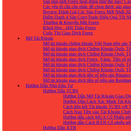
Sàn môi giới Forex hoạt động như thế nào? Các
Các yếu tố cần cân nhắc để chọn được sàn giao
Review Đánh Giá Các Sàn Forex Mới Nhất 20
Điểm Danh 4 Sàn CopyTrade Hiệu Quả Tốt Nh
Thưởng & Khuyến Mãi Forex
Khoá Học - Hội Thảo Forex
Cuộc Thi Giao Dịch Forex
Mở Tài Khoản
Mở tài khoản chứng khoán Việt Nam trên sàn
Mở tài khoản giao dịch Chứng Khoán Quốc Tế
Mở tài khoản giao dịch Chứng Khoán Quốc Tế,
Mở tài khoản giao dịch Forex, Vàng, Tiền số tr
Mở tài khoản giao dịch Chứng Khoán Quốc Tế,
Mở tài khoản giao dịch Chứng Khoán Quốc Tế
Mở tài khoản giao dịch tiền số trên sàn Binanc
Mở tài khoản giao dịch tiền số trên sàn Remita
Hướng Dẫn Nhà Đầu Tư
Hướng Dẫn TCBS
Hướng Dẫn Mở Tài Khoản Giao Dịc
Hướng Dẫn Cách Xác Minh Tài Kh
Cách liên kết Tài khoản TCBS với 
Cách Nạp Tiền vào Tài Khoản Chứ
Hướng dẫn cách MUA Cổ Phiếu trê
Hướng dẫn Cách BÁN Cổ phiếu trên
Hướng Dẫn XTB