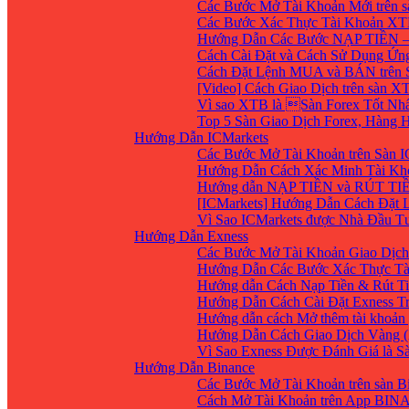
Các Bước Mở Tài Khoản Mới trên 
Các Bước Xác Thực Tài Khoản XT
Hướng Dẫn Các Bước NẠP TIỀN –
Cách Cài Đặt và Cách Sử Dụng Ứ
Cách Đặt Lệnh MUA và BÁN trên 
[Video] Cách Giao Dịch trên sàn XT
Vì sao XTB là Sàn Forex Tốt Nhất
Top 5 Sàn Giao Dịch Forex, Hàng
Hướng Dẫn ICMarkets
Các Bước Mở Tài Khoản trên Sàn IC
Hướng Dẫn Cách Xác Minh Tài Kho
Hướng dẫn NẠP TIỀN và RÚT TIỀN 
[ICMarkets] Hướng Dẫn Cách Đặt Lệ
Vì Sao ICMarkets được Nhà Đầu T
Hướng Dẫn Exness
Các Bước Mở Tài Khoản Giao Dịch 
Hướng Dẫn Các Bước Xác Thực Tà
Hướng dẫn Cách Nạp Tiền & Rút Ti
Hướng Dẫn Cách Cài Đặt Exness Tr
Hướng dẫn cách Mở thêm tài khoản g
Hướng Dẫn Cách Giao Dịch Vàng (
Vì Sao Exness Được Đánh Giá là S
Hướng Dẫn Binance
Các Bước Mở Tài Khoản trên sàn B
Cách Mở Tài Khoản trên App BIN