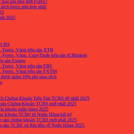
 loại sàn môi giới Forex?
 dịch forex phù hợp nhất
25
ất 2025
 TCBS
, Forex, Vàng trên sàn XTB
 Forex, Vàng, CopyTrade trên sàn ICMarkets
ên sàn Exness
 Forex, Vàng trên sàn FBS
, Forex, Vàng trên sàn FXTM
e được giảm 10% phí giao dịch
no
h Chứng Khoán Trên Sàn TCBS dễ nhất 2025
oản Chứng Khoán TCBS mới nhất 2025
Tài khoản ngân hàng 2025
ng Khoán TCBS từ Ngân Hàng bất kỳ
n sàn chứng khoán TCBS mới nhất 2025
 sàn TCBS và Rút tiền về Ngân Hàng 2025