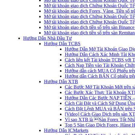
Mở tài khoản giao dịch Chứng Khoán Quốc Tế
Mở tài khoản giao dịch Chứng Khoán Quốc Tế,
Mở tài khoản giao dịch Forex, Vàng, Tiền số tr
Mở tài khoản giao dịch Chứng Khoán Quốc Tế,
Mở tài khoản giao dịch Chứng Khoán Quốc Tế
Mở tài khoản giao dịch tiền số trên sàn Binanc
Mở tài khoản giao dịch tiền số trên sàn Remita
Hướng Dẫn Nhà Đầu Tư
Hướng Dẫn TCBS
Hướng Dẫn Mở Tài Khoản Giao Dịc
Hướng Dẫn Cách Xác Minh Tài Kh
Cách liên kết Tài khoản TCBS với 
Cách Nạp Tiền vào Tài Khoản Chứ
Hướng dẫn cách MUA Cổ Phiếu trê
Hướng dẫn Cách BÁN Cổ phiếu trên
Hướng Dẫn XTB
Các Bước Mở Tài Khoản Mới trên 
Các Bước Xác Thực Tài Khoản XT
Hướng Dẫn Các Bước NẠP TIỀN –
Cách Cài Đặt và Cách Sử Dụng Ứ
Cách Đặt Lệnh MUA và BÁN trên 
[Video] Cách Giao Dịch trên sàn XT
Vì sao XTB là Sàn Forex Tốt Nhất
Top 5 Sàn Giao Dịch Forex, Hàng 
Hướng Dẫn ICMarkets