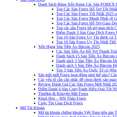
Danh Sách Bảng Xếp Hạng Các Sàn FOREX 
Top Các Sàn Forex Hỗ Trợ Tốt Nhấ
Top Các Sàn Forex Tốt Nhất 2025 p
Top Các Sàn Forex Mạnh Nhất về 
Top Các Sàn Forex Hỗ Trợ Giao D
Top các sàn Forex hỗ trợ giao dịch
Điểm Danh 3 Sàn Giao Dịch Forex 
Top 10 Sàn Forex Uy Tín được cả T
Top 10 Sàn Forex Uy Tín Nhất Thế
Xếp Hạng Sàn Tiền Ảo Bitcoin 2025
Các Sàn Tiền Ảo Hỗ Trợ Thanh Toá
Danh Sách 15 Sàn Tiền Ảo Bitcoin đ
Danh sách 3 Sàn Tiền Ảo Bitcoin 
Danh sách 5 Sàn Tiền Ảo Bitcoin Hỗ
Top 3 Sàn Tiền Ảo Quốc Tế có Nền
Sàn môi giới Forex hoạt động như thế nào? Các 
Các yếu tố cần cân nhắc để chọn được sàn giao
Review Đánh Giá Các Sàn Forex Mới Nhất 20
Điểm Danh 4 Sàn CopyTrade Hiệu Quả Tốt Nh
Thưởng & Khuyến Mãi Forex
Khoá Học – Hội Thảo Forex
Cuộc Thi Giao Dịch Forex
Mở Tài Khoản
Mở tài khoản chứng khoán Việt Nam trên sàn