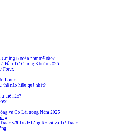
ng Chứng Khoán như thế nào?
hà Đầu Tư Chứng Khoán 2025
ư Forex
àn Forex
ư thế nào hiệu quả nhất?
hư thế nào?
orex
ông và Có Lãi trong Năm 2025
Công
yTrade với Trade bằng Robot và Tự Trade
ông