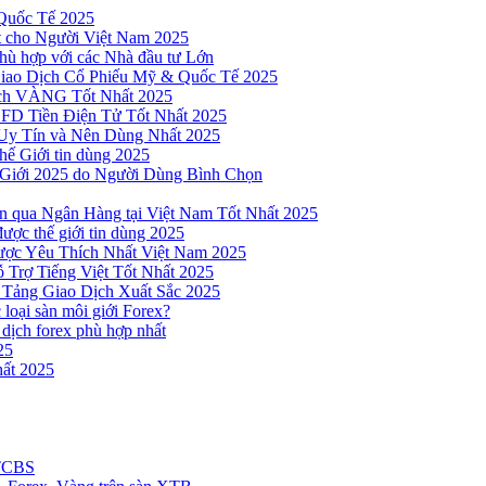
Quốc Tế 2025
t cho Người Việt Nam 2025
hù hợp với các Nhà đầu tư Lớn
Giao Dịch Cổ Phiếu Mỹ & Quốc Tế 2025
ịch VÀNG Tốt Nhất 2025
 CFD Tiền Điện Tử Tốt Nhất 2025
Uy Tín và Nên Dùng Nhất 2025
hế Giới tin dùng 2025
 Giới 2025 do Người Dùng Bình Chọn
n qua Ngân Hàng tại Việt Nam Tốt Nhất 2025
ược thế giới tin dùng 2025
Được Yêu Thích Nhất Việt Nam 2025
 Trợ Tiếng Việt Tốt Nhất 2025
 Tảng Giao Dịch Xuất Sắc 2025
loại sàn môi giới Forex?
 dịch forex phù hợp nhất
25
ất 2025
 TCBS