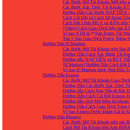
Các Bước Mở Tài Khoản Mới trên 
Các Bước Xác Thực Tài Khoản XT
Hướng Dẫn Các Bước NẠP TIỀN –
Cách Cài Đặt và Cách Sử Dụng Ứ
Cách Đặt Lệnh MUA và BÁN trên 
[Video] Cách Giao Dịch trên sàn XT
Vì sao XTB là Sàn Forex Tốt Nhất
Top 5 Sàn Giao Dịch Forex, Hàng
Hướng Dẫn ICMarkets
Các Bước Mở Tài Khoản trên Sàn IC
Hướng Dẫn Cách Xác Minh Tài Kho
Hướng dẫn NẠP TIỀN và RÚT TIỀN 
[ICMarkets] Hướng Dẫn Cách Đặt Lệ
Vì Sao ICMarkets được Nhà Đầu T
Hướng Dẫn Exness
Các Bước Mở Tài Khoản Giao Dịch 
Hướng Dẫn Các Bước Xác Thực Tà
Hướng dẫn Cách Nạp Tiền & Rút Ti
Hướng Dẫn Cách Cài Đặt Exness Tr
Hướng dẫn cách Mở thêm tài khoản g
Hướng Dẫn Cách Giao Dịch Vàng (
Vì Sao Exness Được Đánh Giá là S
Hướng Dẫn Binance
Các Bước Mở Tài Khoản trên sàn B
Cách Mở Tài Khoản trên App BIN