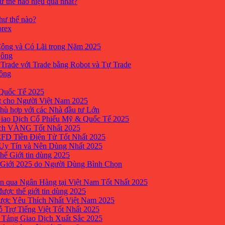
ư thế nào hiệu quả nhất?
như thế nào?
orex
ông và Có Lãi trong Năm 2025
Công
yTrade với Trade bằng Robot và Tự Trade
công
Quốc Tế 2025
t cho Người Việt Nam 2025
hù hợp với các Nhà đầu tư Lớn
Giao Dịch Cổ Phiếu Mỹ & Quốc Tế 2025
ịch VÀNG Tốt Nhất 2025
 CFD Tiền Điện Tử Tốt Nhất 2025
 Uy Tín và Nên Dùng Nhất 2025
hế Giới tin dùng 2025
 Giới 2025 do Người Dùng Bình Chọn
n qua Ngân Hàng tại Việt Nam Tốt Nhất 2025
ược thế giới tin dùng 2025
Được Yêu Thích Nhất Việt Nam 2025
ỗ Trợ Tiếng Việt Tốt Nhất 2025
 Tảng Giao Dịch Xuất Sắc 2025