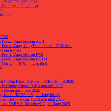
 loại sàn môi giới Forex?
 dịch forex phù hợp nhất
25
ất 2025
 TCBS
, Forex, Vàng trên sàn XTB
 Forex, Vàng, CopyTrade trên sàn ICMarkets
ên sàn Exness
 Forex, Vàng trên sàn FBS
, Forex, Vàng trên sàn FXTM
e được giảm 10% phí giao dịch
no
h Chứng Khoán Trên Sàn TCBS dễ nhất 2025
oản Chứng Khoán TCBS mới nhất 2025
Tài khoản ngân hàng 2025
ng Khoán TCBS từ Ngân Hàng bất kỳ
n sàn chứng khoán TCBS mới nhất 2025
 sàn TCBS và Rút tiền về Ngân Hàng 2025