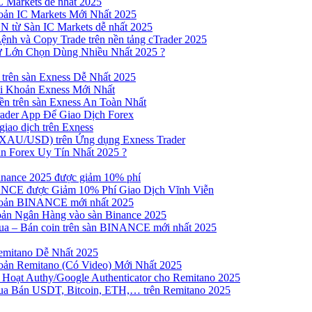
 Markets dễ nhất 2025
ản IC Markets Mới Nhất 2025
từ Sàn IC Markets dễ nhất 2025
nh và Copy Trade trên nền tảng cTrader 2025
ư Lớn Chọn Dùng Nhiều Nhất 2025 ?
trên sàn Exness Dễ Nhất 2025
 Khoản Exness Mới Nhất
n trên sàn Exness An Toàn Nhất
ader App Để Giao Dịch Forex
iao dịch trên Exness
XAU/USD) trên Ứng dụng Exness Trader
n Forex Uy Tín Nhất 2025 ?
inance 2025 được giảm 10% phí
NCE được Giảm 10% Phí Giao Dịch Vĩnh Viễn
oản BINANCE mới nhất 2025
ản Ngân Hàng vào sàn Binance 2025
 Mua – Bán coin trên sàn BINANCE mới nhất 2025
emitano Dễ Nhất 2025
ản Remitano (Có Video) Mới Nhất 2025
Hoạt Authy/Google Authenticator cho Remitano 2025
a Bán USDT, Bitcoin, ETH,… trên Remitano 2025