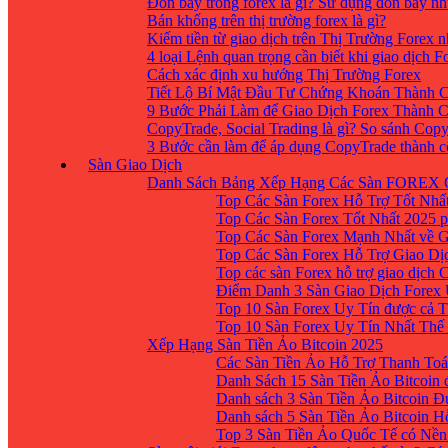
Đòn bẩy trong forex là gì? Sử dụng đòn bẩy nh
Bán khống trên thị trường forex là gì?
Kiếm tiền từ giao dịch trên Thị Trường Forex 
4 loại Lệnh quan trọng cần biết khi giao dịch F
Cách xác định xu hướng Thị Trường Forex
Tiết Lộ Bí Mật Đầu Tư Chứng Khoán Thành C
9 Bước Phải Làm để Giao Dịch Forex Thành 
CopyTrade, Social Trading là gì? So sánh Cop
3 Bước cần làm để áp dụng CopyTrade thành 
Sàn Giao Dịch
Danh Sách Bảng Xếp Hạng Các Sàn FOREX 
Top Các Sàn Forex Hỗ Trợ Tốt Nhấ
Top Các Sàn Forex Tốt Nhất 2025 p
Top Các Sàn Forex Mạnh Nhất về 
Top Các Sàn Forex Hỗ Trợ Giao D
Top các sàn Forex hỗ trợ giao dịch
Điểm Danh 3 Sàn Giao Dịch Forex
Top 10 Sàn Forex Uy Tín được cả T
Top 10 Sàn Forex Uy Tín Nhất Thế
Xếp Hạng Sàn Tiền Ảo Bitcoin 2025
Các Sàn Tiền Ảo Hỗ Trợ Thanh Toá
Danh Sách 15 Sàn Tiền Ảo Bitcoin đ
Danh sách 3 Sàn Tiền Ảo Bitcoin 
Danh sách 5 Sàn Tiền Ảo Bitcoin H
Top 3 Sàn Tiền Ảo Quốc Tế có Nền