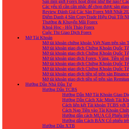
Sàn môi giới Forex hoạt động như thế nào? Các
Các yếu tố cần cân nhắc để chọn được sàn giao
Review Đánh Giá Các Sàn Forex Mới Nhất 20
Điểm Danh 4 Sàn CopyTrade Hiệu Quả Tốt Nh
Thưởng & Khuyến Mãi Forex
Khoá Học - Hội Thảo Forex
Cuộc Thi Giao Dịch Forex
Mở Tài Khoản
Mở tài khoản chứng khoán Việt Nam trên sàn
Mở tài khoản giao dịch Chứng Khoán Quốc Tế
Mở tài khoản giao dịch Chứng Khoán Quốc Tế,
Mở tài khoản giao dịch Forex, Vàng, Tiền số tr
Mở tài khoản giao dịch Chứng Khoán Quốc Tế,
Mở tài khoản giao dịch Chứng Khoán Quốc Tế
Mở tài khoản giao dịch tiền số trên sàn Binanc
Mở tài khoản giao dịch tiền số trên sàn Remita
Hướng Dẫn Nhà Đầu Tư
Hướng Dẫn TCBS
Hướng Dẫn Mở Tài Khoản Giao Dịc
Hướng Dẫn Cách Xác Minh Tài Kh
Cách liên kết Tài khoản TCBS với 
Cách Nạp Tiền vào Tài Khoản Chứ
Hướng dẫn cách MUA Cổ Phiếu trê
Hướng dẫn Cách BÁN Cổ phiếu trên
Hướng Dẫn XTB