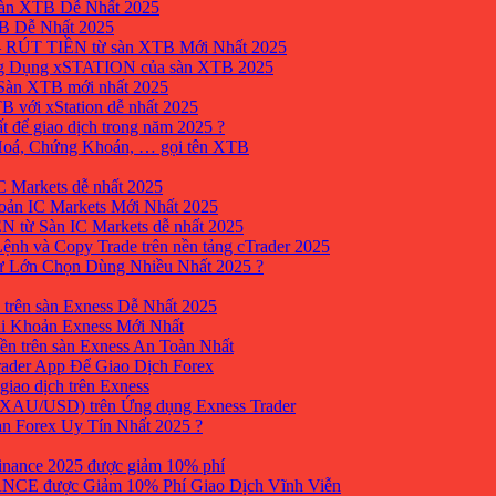
sàn XTB Dễ Nhất 2025
B Dễ Nhất 2025
 RÚT TIỀN từ sàn XTB Mới Nhất 2025
ng Dụng xSTATION của sàn XTB 2025
Sàn XTB mới nhất 2025
B với xStation dễ nhất 2025
 để giao dịch trong năm 2025 ?
 Hoá, Chứng Khoán, … gọi tên XTB
 Markets dễ nhất 2025
ản IC Markets Mới Nhất 2025
từ Sàn IC Markets dễ nhất 2025
nh và Copy Trade trên nền tảng cTrader 2025
ư Lớn Chọn Dùng Nhiều Nhất 2025 ?
trên sàn Exness Dễ Nhất 2025
i Khoản Exness Mới Nhất
ền trên sàn Exness An Toàn Nhất
ader App Để Giao Dịch Forex
iao dịch trên Exness
XAU/USD) trên Ứng dụng Exness Trader
àn Forex Uy Tín Nhất 2025 ?
inance 2025 được giảm 10% phí
ANCE được Giảm 10% Phí Giao Dịch Vĩnh Viễn