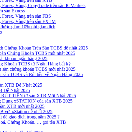
, Forex, Vàng trên sàn XTB
 Forex, Vàng, CopyTrade trên sàn ICMarkets
ên sàn Exness
 Forex, Vàng trên sàn FBS
, Forex, Vàng trên sàn FXTM
e được giảm 10% phí giao dịch
no
h Chứng Khoán Trên Sàn TCBS dễ nhất 2025
oản Chứng Khoán TCBS mới nhất 2025
Tài khoản ngân hàng 2025
ng Khoán TCBS từ Ngân Hàng bất kỳ
n sàn chứng khoán TCBS mới nhất 2025
 sàn TCBS và Rút tiền về Ngân Hàng 2025
sàn XTB Dễ Nhất 2025
B Dễ Nhất 2025
 RÚT TIỀN từ sàn XTB Mới Nhất 2025
ng Dụng xSTATION của sàn XTB 2025
Sàn XTB mới nhất 2025
B với xStation dễ nhất 2025
 để giao dịch trong năm 2025 ?
Hoá, Chứng Khoán, … gọi tên XTB