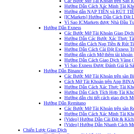
Các Bước Mở Tài Khoản trên Sàn IC
Hướng Dẫn Cách Xác Minh Tài Kho
Hướng dẫn NẠP TIỀN và RÚT TIỀN 
[ICMarkets] Hướng Dẫn Cách Đặt Lệ
Vì Sao ICMarkets được Nhà Đầu T
Hướng Dẫn Exness
Các Bước Mở Tài Khoản Giao Dịch 
Hướng Dẫn Các Bước Xác Thực Tài
Hướng dẫn Cách Nạp Tiền & Rút Tiề
Hướng Dẫn Cách Cài Đặt Exness Tr
Hướng dẫn cách Mở thêm tài khoản g
Hướng Dẫn Cách Giao Dịch Vàng (
Vì Sao Exness Được Đánh Giá là Sà
Hướng Dẫn Binance
Các Bước Mở Tài Khoản trên sàn B
Cách Mở Tài Khoản trên App BINA
Hướng Dẫn Cách Xác Thực Tài Kh
Hướng Dẫn Cách Tích Hợp Tài Kho
Hướng dẫn chi tiết cách giao dịch
Hướng Dẫn Remitano
Các Bước Mở Tài Khoản trên sàn R
Hướng Dẫn Cách Xác Minh Tài Kho
[Video] Hướng Dẫn Cài Đặt & Kích 
[Video] Hướng Dẫn Nhanh Cách Mu
Chiến Lược Giao Dịch