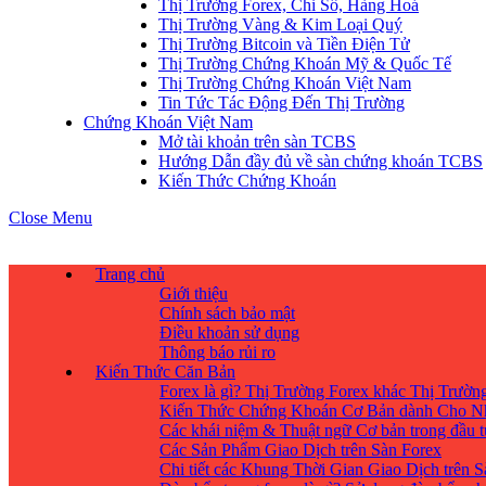
Thị Trường Forex, Chỉ Số, Hàng Hoá
Thị Trường Vàng & Kim Loại Quý
Thị Trường Bitcoin và Tiền Điện Tử
Thị Trường Chứng Khoán Mỹ & Quốc Tế
Thị Trường Chứng Khoán Việt Nam
Tin Tức Tác Động Đến Thị Trường
Chứng Khoán Việt Nam
Mở tài khoản trên sàn TCBS
Hướng Dẫn đầy đủ về sàn chứng khoán TCBS
Kiến Thức Chứng Khoán
Close Menu
Trang chủ
Giới thiệu
Chính sách bảo mật
Điều khoản sử dụng
Thông báo rủi ro
Kiến Thức Căn Bản
Forex là gì? Thị Trường Forex khác Thị Trườ
Kiến Thức Chứng Khoán Cơ Bản dành Cho N
Các khái niệm & Thuật ngữ Cơ bản trong đầu 
Các Sản Phẩm Giao Dịch trên Sàn Forex
Chi tiết các Khung Thời Gian Giao Dịch trên 