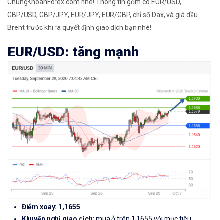
ChungKhoanForex.com nhé! Thông tin gồm có EUR/USD,
GBP/USD, GBP/JPY, EUR/JPY, EUR/GBP, chỉ số Dax, và giá dầu
Brent trước khi ra quyết định giao dịch bạn nhé!
EUR/USD: tăng mạnh
Điểm xoay: 1,1655
Khuyến nghị giao dịch
: mua ở trên 1,1655 với mục tiêu