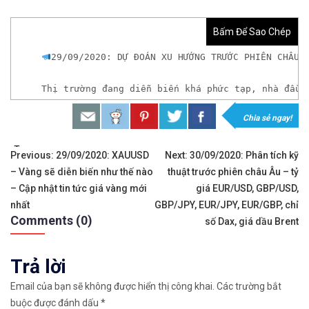
Bấm Để Sao Chép
29/09/2020: DỰ ĐOÁN XU HƯỚNG TRƯỚC PHIÊN CHÂU 
Thị trường đang diễn biến khá phức tạp, nhà đầu 
Chia sẻ ngay!
𝘟𝘦𝘮 𝘤𝘩𝘪 𝘵𝘪ế𝘵: https://chungkhoanforex.com/
Tags:
Điều
𝐗𝐨á 𝐛ỏ 𝐥𝐨 𝐥ắ𝐧𝐠 𝐤𝐡𝐢 𝐭𝐡𝐚𝐦 𝐠𝐢𝐚 𝐭𝐡ị 𝐭𝐫ườ𝐧𝐠 𝐭à𝐢 𝐜𝐡í𝐧𝐡 
Previous:
29/09/2020: XAUUSD
Next:
30/09/2020: Phân tích kỹ
– Vàng sẽ diễn biến như thế nào
thuật trước phiên châu Âu – tỷ
hướng
𝘔ở 𝘵à𝘪 𝘬𝘩𝘰ả𝘯 𝘵𝘳ê𝘯 𝘴à𝘯 𝘌𝘹𝘯𝘦𝘴𝘴 𝘜𝘺 𝘛í𝘯 
– Cập nhật tin tức giá vàng mới
giá EUR/USD, GBP/USD,
bài
nhất
GBP/JPY, EUR/JPY, EUR/GBP, chỉ
𝘔ở 𝘵à𝘪 𝘬𝘩𝘰ả𝘯 𝘵𝘳ê𝘯 𝘴à𝘯 𝘐𝘊𝘔𝘢𝘳𝘬𝘦𝘵𝘴 𝘯ổ𝘪 𝘵𝘪
Comments (0)
số Dax, giá dầu Brent
viết
𝘔ở 𝘵à𝘪 𝘬𝘩𝘰ả𝘯 𝘵𝘳ê𝘯 𝘴à𝘯 𝘉𝘪𝘯𝘢𝘯𝘤𝘦 𝘯ổ𝘪 𝘵𝘪ế𝘯𝘨 
Trả lời
https://chungkhoanforex.com/29-09-2020-du-doan
Email của bạn sẽ không được hiển thị công khai.
Các trường bắt
buộc được đánh dấu
*