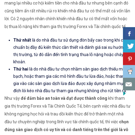
mang lại nhiều cơ hội kiếm tiền cho nhà đầu tư nhưng bên cạnh đó
cũng tiềm ẩn rất nhiều rủi ro khiến nhà đầu tư có thể mất cả vốn lẫn
lời. Có 2 nguyên nhân chính khiến nhà đầu tư có thể mất vốn hoặc
bị thua lỗ nặng khi tham gia thị trường Forex và Tài chính quốc tế:
Thứ nhất
là do nhà đầu tư sử dụng đòn bẩy cao trong khi chưa
chuẩn bị đầy đủ kiến thức cần thiết và đánh giá sai xu hướng
thị trường, từ đó dẫn đến tình trạng thua lỗ nặng hoặc cháy tài
khoản.
Thứ hai
là do nhà đầu tư chọn nhầm sàn giao dịch thiếu minh
bạch, hoặc tham gia các mô hình đầu tư lừa đảo, hoặc tham
gia vào các sàn giao dịch lừa đảo được xây dựng nhằm mục
đích lôi kéo nhà đầu tư tham gia nhưng không cho rút tiền ra.
Như vậy
để đảm bảo an toàn và đạt được thành công
khi tham
gia thị trường Forex và Tài Chính Quốc Tế, bên cạnh việc nhà đầu tư
không ngừng học hỏi và trau dồi kiến thức để trở thành một nhà
đầu tư chuyên nghiệp trong lĩnh vực tài chính quốc tế, thì việc
chọn
đúng sàn giao dịch có uy tín và có danh tiếng trên thế giới là vô