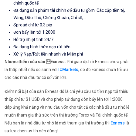
chính quốc tế
Đa dạng sản phẩm tài chính để đầu tư gồm: Các cặp tiền tệ,
Vàng, Dầu Thô, Chứng Khoán, Chỉ số,...
Spread chỉ từ 0.3 pip
Đòn bẩy lên tới 1:2000
Hỗ trợ nhiệt tình 24/7
Đa dạng hình thức nạp rút tiền
Xử lý Nạp/Rút tiền nhanh và Miễn phí
Nhược điểm của sàn Exness:
Phí giao dịch ở Exness chưa phải
là thấp nhất nếu so sánh với
ICMarkets
, do đó Exness chưa tối ưu
cho các nhà đầu tư có số vốn lớn.
Điểm nổi bật của sàn Exness đó là chỉ yêu cầu số tiền nạp tối thiểu
thấp chỉ từ $1 USD và cho phép sử dụng đòn bẩy lên tới 1:2000,
đáp ứng khả năng và nhu cầu vốn cho tất cả các nhà đầu tư nhỏ lẻ
muốn tham gia thử sức trên thị trường Forex và Tài chính quốc tế.
Nếu bạn là nhà đầu tư nhỏ lẻ mới tham gia thị trường thì
Exness
là
sự lựa chọn uy tín nên dùng!