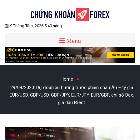
Skip
to
content
Blog chia sẻ về Chứng Khoán và Forex
CHỨNG KHOÁN FOREX
9 Tháng Tám, 2026 5:40 sáng
Menu
Home
29/09/2020: Dự đoán xu hướng trước phiên châu Âu – tỷ giá
EUR/USD, GBP/USD, GBP/JPY, EUR/JPY, EUR/GBP, chỉ số Dax,
giá dầu Brent