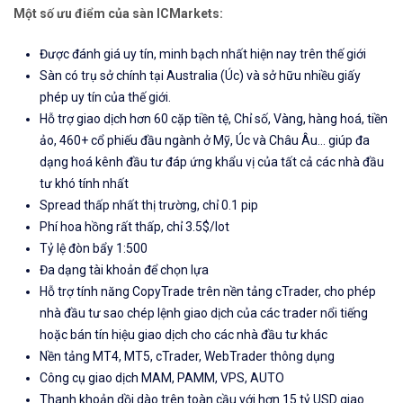
Một số ưu điểm của sàn ICMarkets:
Được đánh giá uy tín, minh bạch nhất hiện nay trên thế giới
Sàn có trụ sở chính tại Australia (Úc) và sở hữu nhiều giấy
phép uy tín của thế giới.
Hỗ trợ giao dịch hơn 60 cặp tiền tệ, Chỉ số, Vàng, hàng hoá, tiền
ảo, 460+ cổ phiếu đầu ngành ở Mỹ, Úc và Châu Âu... giúp đa
dạng hoá kênh đầu tư đáp ứng khẩu vị của tất cả các nhà đầu
tư khó tính nhất
Spread thấp nhất thị trường, chỉ 0.1 pip
Phí hoa hồng rất thấp, chỉ 3.5$/lot
Tỷ lệ đòn bẩy 1:500
Đa dạng tài khoản để chọn lựa
Hỗ trợ tính năng CopyTrade trên nền tảng cTrader, cho phép
nhà đầu tư sao chép lệnh giao dịch của các trader nổi tiếng
hoặc bán tín hiệu giao dịch cho các nhà đầu tư khác
Nền tảng MT4, MT5, cTrader, WebTrader thông dụng
Công cụ giao dịch MAM, PAMM, VPS, AUTO
Thanh khoản dồi dào trên toàn cầu với hơn 15 tỷ USD giao