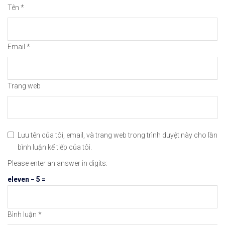
Cảm ơn bạn đã xem thông tin
Chúc bạn giao 
Tên
*
#icmarkets #binance #exness #taichinh #dautu #fo
Email
*
Trang web
Lưu tên của tôi, email, và trang web trong trình duyệt này cho lần
bình luận kế tiếp của tôi.
Please enter an answer in digits:
eleven − 5 =
Bình luận
*