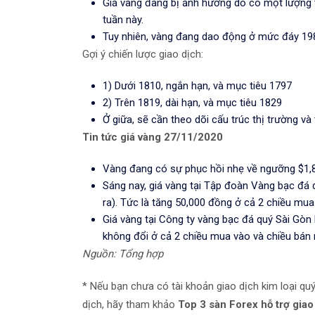
Giá vàng đang bị ảnh hưởng do có một lượng t
tuần này.
Tuy nhiên, vàng đang dao động ở mức đáy 198
Gợi ý chiến lược giao dịch:
1) Dưới 1810, ngắn hạn, và mục tiêu 1797
2) Trên 1819, dài hạn, và mục tiêu 1829
Ở giữa, sẽ cần theo dõi cấu trúc thị trường và 
Tin tức giá vàng 27/11/2020
Vàng đang có sự phục hồi nhẹ về ngưỡng $1,
Sáng nay, giá vàng tại Tập đoàn Vàng bạc đá q
ra). Tức là tăng 50,000 đồng ở cả 2 chiều mua
Giá vàng tại Công ty vàng bạc đá quý Sài Gòn 
không đổi ở cả 2 chiều mua vào và chiều bán r
Nguồn: Tổng hợp
* Nếu bạn chưa có tài khoản giao dịch kim loại q
dịch, hãy tham khảo
Top 3 sàn Forex hỗ trợ giao 