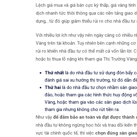
Lệch giá mua và giá bán cực kỳ thấp, giá vàng tín
dịch nhanh tức thời thông qua các nền tảng giao dị
dụng,...từ đó giúp giảm thiểu rủi ro cho nhà đầu tư
Với nhiều lợi ích như vậy nên ngày càng có nhiều 
Vàng trên tài khoản. Tuy nhiên bên cạnh những cơ h
rủi ro khiến nhà đầu tư có thể mất cả vốn lẫn lời.
hoặc bị thua lỗ nặng khi tham gia Thị Trường Vàng
Thứ nhất
là do nhà đầu tư sử dụng đòn bẩy ca
đánh giá sai xu hướng thị trường, từ đó dẫn đế
Thứ hai
là do nhà đầu tư chọn nhầm sàn giao 
đảo, hoặc tham gia các hình thức huy động vố
Vàng, hoặc tham gia vào các sàn giao dịch l
tham gia nhưng không cho rút tiền ra.
Như vậy
để đảm bảo an toàn và đạt được thành
nhà đầu tư không ngừng học hỏi và trau dồi kiến t
vực tài chính quốc tế, thì việc
chọn đúng sàn giao 