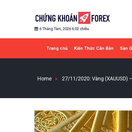
Skip
to
content
Blog chia sẻ về Chứng Khoán và Forex
CHỨNG KHOÁN FOREX
6 Tháng Tám, 2026 6:02 chiều
Trang chủ
Kiến Thức Căn Bản
Sàn G
Home
27/11/2020: Vàng (XAUUSD) – Đ