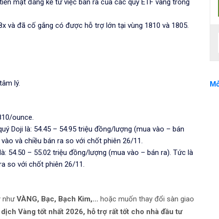
iền mặt đáng kể từ việc bán ra của các quỹ ETF vàng trong
x và đã cố gắng có được hỗ trợ lớn tại vùng 1810 và 1805.
tâm lý.
Mở
810/ounce.
uý Doji là: 54.45 – 54.95 triệu đồng/lượng (mua vào – bán
 vào và chiều bán ra so với chốt phiên 26/11.
là: 54.50 – 55.02 triệu đồng/lượng (mua vào – bán ra). Tức là
a so với chốt phiên 26/11.
uý như
VÀNG, Bạc, Bạch Kim,...
hoặc muốn thay đổi sàn giao
dịch Vàng tốt nhất 2026, hỗ trợ rất tốt cho nhà đầu tư