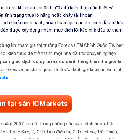
o trong khi chưa chuẩn bị đầy đủ kiến thức cần thiết và
n tình trạng thua lỗ nặng hoặc cháy tài khoản.
dịch thiếu minh bạch, hoặc tham gia các mô hình đầu tư lừa
a đảo được xây dựng nhằm mục đích lôi kéo nhà đầu tư tham
 công
khi tham gia thị trường Forex và Tài Chính Quốc Tế, bên
 dồi kiến thức để trở thành một nhà đầu tư chuyên nghiệp
sàn giao dịch có uy tín và có danh tiếng trên thế giới là
ch Forex và tài chính quốc tế được đánh giá là uy tín và minh
kets
.
ản tại sàn ICMarkets
ào năm 2007, là một trong những sàn giao dịch ngoại hối
g, Bạch Kim,...), CFD Tiền điện tử, CFD chỉ số, Trái Phiếu,