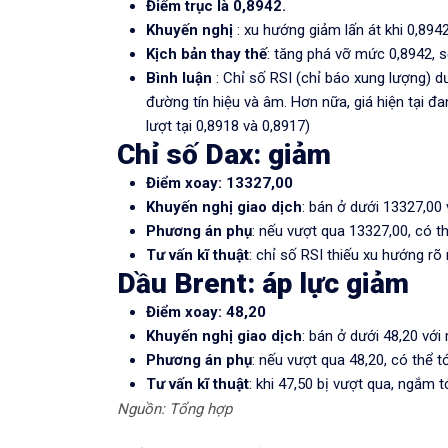
Điểm trục là 0,8942.
Khuyến nghị
: xu hướng giảm lấn át khi 0,894
Kịch bản thay thế
: tăng phá vỡ mức 0,8942, s
Bình luận
: Chỉ số RSI (chỉ báo xung lượng)
đường tín hiệu và âm. Hơn nữa, giá hiện tại đ
lượt tại 0,8918 và 0,8917)
Chỉ số Dax: giảm
Điểm xoay: 13327,00
Khuyến nghị giao dịch
: bán ở dưới 13327,00
Phương án phụ
: nếu vượt qua 13327,00, có t
Tư vấn kĩ thuật
: chỉ số RSI thiếu xu hướng rõ 
Dầu Brent: áp lực giảm
Điểm xoay: 48,20
Khuyến nghị giao dịch
: bán ở dưới 48,20 với
Phương án phụ
: nếu vượt qua 48,20, có thể tớ
Tư vấn kĩ thuật
: khi 47,50 bị vượt qua, ngắm t
Nguồn: Tổng hợp