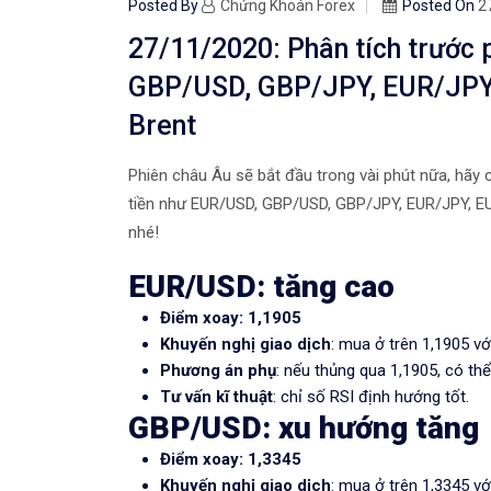
Posted By
Chứng Khoán Forex
Posted On
2
27/11/2020: Phân tích trước 
GBP/USD, GBP/JPY, EUR/JPY, 
Brent
Phiên châu Âu sẽ bắt đầu trong vài phút nữa, hãy c
tiền như EUR/USD, GBP/USD, GBP/JPY, EUR/JPY, EUR
nhé!
EUR/USD: tăng cao
Điểm xoay: 1,1905
Khuyến nghị giao dịch
: mua ở trên 1,1905 vớ
Phương án phụ
: nếu thủng qua 1,1905, có thể
Tư vấn kĩ thuật
: chỉ số RSI định hướng tốt.
GBP/USD: xu hướng tăng
Điểm xoay: 1,3345
Khuyến nghị giao dịch
: mua ở trên 1,3345 vớ