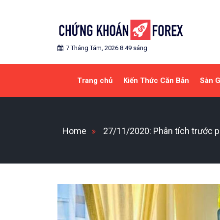
Skip
to
content
Blog chia sẻ về Chứng Khoán và Forex
CHỨNG KHOÁN FOREX
7 Tháng Tám, 2026 8:49 sáng
Trang chủ
Kiến Thức Căn Bản
Sàn G
Home
27/11/2020: Phân tích trước p