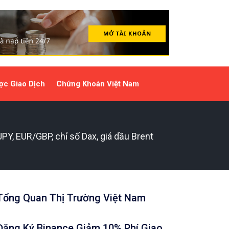
ợc Giao Dịch
Chứng Khoán Việt Nam
Y, EUR/GBP, chỉ số Dax, giá dầu Brent
Tổng Quan Thị Trường Việt Nam
Đăng Ký Binance Giảm 10% Phí Giao