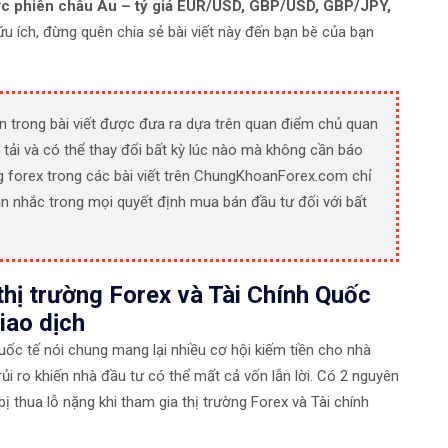
ớc phiên châu Âu – tỷ giá EUR/USD, GBP/USD, GBP/JPY,
u ích, đừng quên chia sẻ bài viết này đến bạn bè của bạn
n trong bài viết được đưa ra dựa trên quan điểm chủ quan
 tải và có thể thay đổi bất kỳ lúc nào mà không cần báo
g forex trong các bài viết trên ChungKhoanForex.com chỉ
n nhắc trong mọi quyết định mua bán đầu tư đối với bất
thị trường Forex và Tài Chính Quốc
iao dịch
 quốc tế nói chung mang lại nhiều cơ hội kiếm tiền cho nhà
ủi ro khiến nhà đầu tư có thể mất cả vốn lẫn lời. Có 2 nguyên
 thua lỗ nặng khi tham gia thị trường Forex và Tài chính