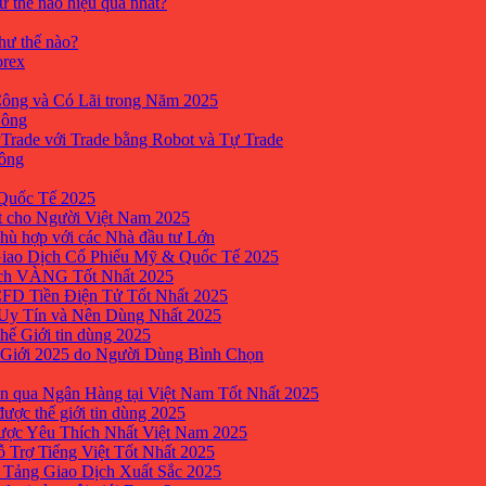
ư thế nào hiệu quả nhất?
như thế nào?
orex
ông và Có Lãi trong Năm 2025
Công
yTrade với Trade bằng Robot và Tự Trade
công
Quốc Tế 2025
t cho Người Việt Nam 2025
hù hợp với các Nhà đầu tư Lớn
Giao Dịch Cổ Phiếu Mỹ & Quốc Tế 2025
ịch VÀNG Tốt Nhất 2025
 CFD Tiền Điện Tử Tốt Nhất 2025
 Uy Tín và Nên Dùng Nhất 2025
hế Giới tin dùng 2025
 Giới 2025 do Người Dùng Bình Chọn
n qua Ngân Hàng tại Việt Nam Tốt Nhất 2025
ược thế giới tin dùng 2025
Được Yêu Thích Nhất Việt Nam 2025
ỗ Trợ Tiếng Việt Tốt Nhất 2025
 Tảng Giao Dịch Xuất Sắc 2025