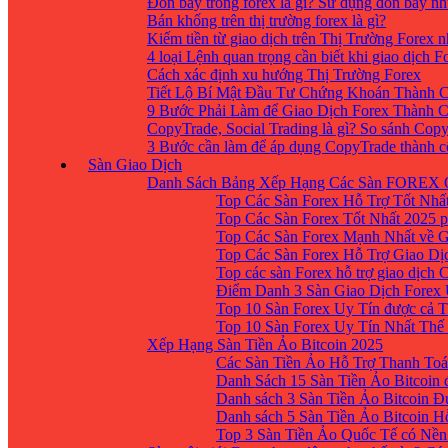
Đòn bẩy trong forex là gì? Sử dụng đòn bẩy nh
Bán khống trên thị trường forex là gì?
Kiếm tiền từ giao dịch trên Thị Trường Forex 
4 loại Lệnh quan trọng cần biết khi giao dịch F
Cách xác định xu hướng Thị Trường Forex
Tiết Lộ Bí Mật Đầu Tư Chứng Khoán Thành C
9 Bước Phải Làm để Giao Dịch Forex Thành 
CopyTrade, Social Trading là gì? So sánh Cop
3 Bước cần làm để áp dụng CopyTrade thành 
Sàn Giao Dịch
Danh Sách Bảng Xếp Hạng Các Sàn FOREX 
Top Các Sàn Forex Hỗ Trợ Tốt Nhấ
Top Các Sàn Forex Tốt Nhất 2025 p
Top Các Sàn Forex Mạnh Nhất về 
Top Các Sàn Forex Hỗ Trợ Giao D
Top các sàn Forex hỗ trợ giao dịch
Điểm Danh 3 Sàn Giao Dịch Forex
Top 10 Sàn Forex Uy Tín được cả T
Top 10 Sàn Forex Uy Tín Nhất Thế
Xếp Hạng Sàn Tiền Ảo Bitcoin 2025
Các Sàn Tiền Ảo Hỗ Trợ Thanh Toá
Danh Sách 15 Sàn Tiền Ảo Bitcoin đ
Danh sách 3 Sàn Tiền Ảo Bitcoin 
Danh sách 5 Sàn Tiền Ảo Bitcoin H
Top 3 Sàn Tiền Ảo Quốc Tế có Nền