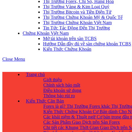
Thị Trường Forex, Chỉ Số, Hàng Hoá
Thị Trường Vàng & Kim Loại Quý
Thị Trường Bitcoin và Tiền Điện Tử
Thị Trường Chứng Khoán Mỹ & Quốc Tế
Thị Trường Chứng Khoán Việt Nam
Tin Tức Tác Động Đến Thị Trường
Chứng Khoán Việt Nam
Mở tài khoản trên sàn TCBS
Hướng Dẫn đầy đủ về sàn chứng khoán TCBS
Kiến Thức Chứng Khoán
Close Menu
Trang chủ
Giới thiệu
Chính sách bảo mật
Điều khoản sử dụng
Thông báo rủi ro
Kiến Thức Căn Bản
Forex là gì? Thị Trường Forex khác Thị Trườ
Kiến Thức Chứng Khoán Cơ Bản dành Cho N
Các khái niệm & Thuật ngữ Cơ bản trong đầu 
Các Sản Phẩm Giao Dịch trên Sàn Forex
Chi tiết các Khung Thời Gian Giao Dịch trên 