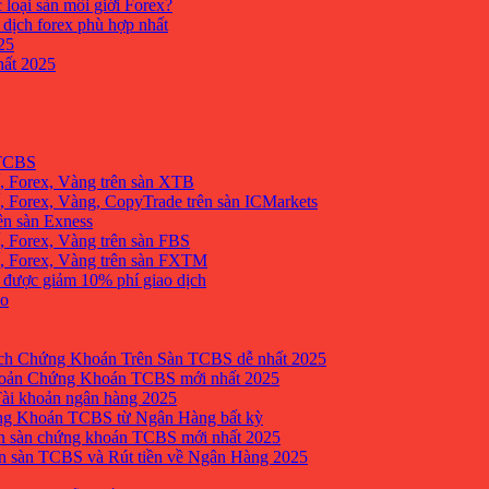
 loại sàn môi giới Forex?
 dịch forex phù hợp nhất
25
ất 2025
 TCBS
, Forex, Vàng trên sàn XTB
 Forex, Vàng, CopyTrade trên sàn ICMarkets
ên sàn Exness
 Forex, Vàng trên sàn FBS
, Forex, Vàng trên sàn FXTM
e được giảm 10% phí giao dịch
no
h Chứng Khoán Trên Sàn TCBS dễ nhất 2025
oản Chứng Khoán TCBS mới nhất 2025
Tài khoản ngân hàng 2025
ng Khoán TCBS từ Ngân Hàng bất kỳ
n sàn chứng khoán TCBS mới nhất 2025
 sàn TCBS và Rút tiền về Ngân Hàng 2025