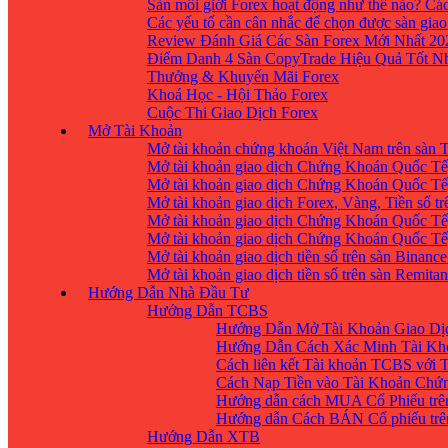
Sàn môi giới Forex hoạt động như thế nào? Các
Các yếu tố cần cân nhắc để chọn được sàn giao
Review Đánh Giá Các Sàn Forex Mới Nhất 20
Điểm Danh 4 Sàn CopyTrade Hiệu Quả Tốt Nh
Thưởng & Khuyến Mãi Forex
Khoá Học - Hội Thảo Forex
Cuộc Thi Giao Dịch Forex
Mở Tài Khoản
Mở tài khoản chứng khoán Việt Nam trên sàn
Mở tài khoản giao dịch Chứng Khoán Quốc Tế
Mở tài khoản giao dịch Chứng Khoán Quốc Tế,
Mở tài khoản giao dịch Forex, Vàng, Tiền số tr
Mở tài khoản giao dịch Chứng Khoán Quốc Tế,
Mở tài khoản giao dịch Chứng Khoán Quốc Tế
Mở tài khoản giao dịch tiền số trên sàn Binanc
Mở tài khoản giao dịch tiền số trên sàn Remita
Hướng Dẫn Nhà Đầu Tư
Hướng Dẫn TCBS
Hướng Dẫn Mở Tài Khoản Giao Dịc
Hướng Dẫn Cách Xác Minh Tài Kh
Cách liên kết Tài khoản TCBS với 
Cách Nạp Tiền vào Tài Khoản Chứ
Hướng dẫn cách MUA Cổ Phiếu trê
Hướng dẫn Cách BÁN Cổ phiếu trên
Hướng Dẫn XTB