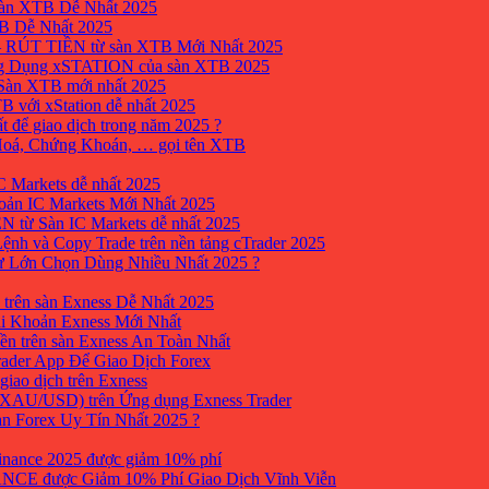
sàn XTB Dễ Nhất 2025
B Dễ Nhất 2025
 RÚT TIỀN từ sàn XTB Mới Nhất 2025
ng Dụng xSTATION của sàn XTB 2025
Sàn XTB mới nhất 2025
B với xStation dễ nhất 2025
 để giao dịch trong năm 2025 ?
 Hoá, Chứng Khoán, … gọi tên XTB
 Markets dễ nhất 2025
ản IC Markets Mới Nhất 2025
từ Sàn IC Markets dễ nhất 2025
nh và Copy Trade trên nền tảng cTrader 2025
ư Lớn Chọn Dùng Nhiều Nhất 2025 ?
trên sàn Exness Dễ Nhất 2025
i Khoản Exness Mới Nhất
ền trên sàn Exness An Toàn Nhất
ader App Để Giao Dịch Forex
iao dịch trên Exness
XAU/USD) trên Ứng dụng Exness Trader
àn Forex Uy Tín Nhất 2025 ?
inance 2025 được giảm 10% phí
ANCE được Giảm 10% Phí Giao Dịch Vĩnh Viễn