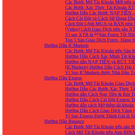
Các Bước Mở Tài Khoản Mới trên 
Các Bước Xác Thực Tài Khoản XT
Hướng Dẫn Các Bước NẠP TIỀN –
Cách Cài Đặt và Cách Sử Dụng Ứ
Cách Đặt Lệnh MUA và BÁN trên 
[Video] Cách Giao Dịch trên sàn XT
Vì sao XTB là Sàn Forex Tốt Nhất
Top 5 Sàn Giao Dịch Forex, Hàng
Hướng Dẫn ICMarkets
Các Bước Mở Tài Khoản trên Sàn IC
Hướng Dẫn Cách Xác Minh Tài Kho
Hướng dẫn NẠP TIỀN và RÚT TIỀN 
[ICMarkets] Hướng Dẫn Cách Đặt Lệ
Vì Sao ICMarkets được Nhà Đầu T
Hướng Dẫn Exness
Các Bước Mở Tài Khoản Giao Dịch 
Hướng Dẫn Các Bước Xác Thực Tà
Hướng dẫn Cách Nạp Tiền & Rút Ti
Hướng Dẫn Cách Cài Đặt Exness Tr
Hướng dẫn cách Mở thêm tài khoản g
Hướng Dẫn Cách Giao Dịch Vàng (
Vì Sao Exness Được Đánh Giá là S
Hướng Dẫn Binance
Các Bước Mở Tài Khoản trên sàn B
Cách Mở Tài Khoản trên App BIN