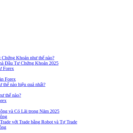
ng Chứng Khoán như thế nào?
hà Đầu Tư Chứng Khoán 2025
ư Forex
àn Forex
ư thế nào hiệu quả nhất?
hư thế nào?
orex
ông và Có Lãi trong Năm 2025
Công
yTrade với Trade bằng Robot và Tự Trade
ông