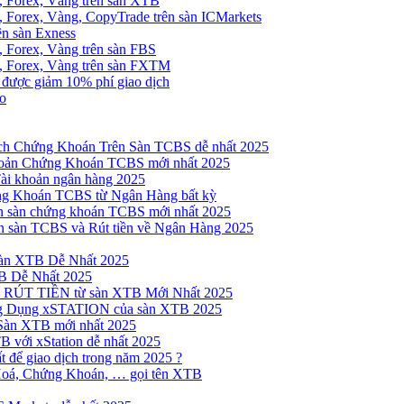
, Forex, Vàng trên sàn XTB
 Forex, Vàng, CopyTrade trên sàn ICMarkets
ên sàn Exness
 Forex, Vàng trên sàn FBS
, Forex, Vàng trên sàn FXTM
e được giảm 10% phí giao dịch
no
h Chứng Khoán Trên Sàn TCBS dễ nhất 2025
oản Chứng Khoán TCBS mới nhất 2025
Tài khoản ngân hàng 2025
ng Khoán TCBS từ Ngân Hàng bất kỳ
n sàn chứng khoán TCBS mới nhất 2025
 sàn TCBS và Rút tiền về Ngân Hàng 2025
sàn XTB Dễ Nhất 2025
B Dễ Nhất 2025
 RÚT TIỀN từ sàn XTB Mới Nhất 2025
ng Dụng xSTATION của sàn XTB 2025
Sàn XTB mới nhất 2025
B với xStation dễ nhất 2025
 để giao dịch trong năm 2025 ?
Hoá, Chứng Khoán, … gọi tên XTB