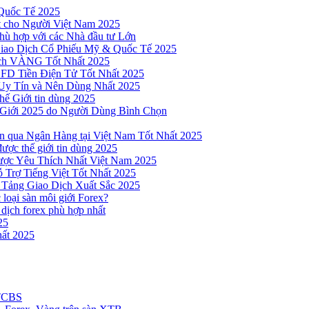
Quốc Tế 2025
t cho Người Việt Nam 2025
hù hợp với các Nhà đầu tư Lớn
Giao Dịch Cổ Phiếu Mỹ & Quốc Tế 2025
ịch VÀNG Tốt Nhất 2025
 CFD Tiền Điện Tử Tốt Nhất 2025
Uy Tín và Nên Dùng Nhất 2025
hế Giới tin dùng 2025
 Giới 2025 do Người Dùng Bình Chọn
n qua Ngân Hàng tại Việt Nam Tốt Nhất 2025
ược thế giới tin dùng 2025
Được Yêu Thích Nhất Việt Nam 2025
 Trợ Tiếng Việt Tốt Nhất 2025
 Tảng Giao Dịch Xuất Sắc 2025
loại sàn môi giới Forex?
 dịch forex phù hợp nhất
25
ất 2025
 TCBS