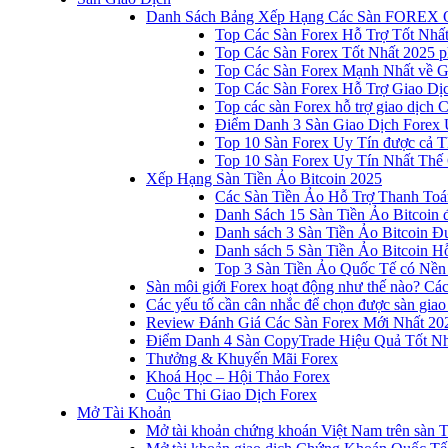
Danh Sách Bảng Xếp Hạng Các Sàn FOREX 
Top Các Sàn Forex Hỗ Trợ Tốt Nhấ
Top Các Sàn Forex Tốt Nhất 2025 p
Top Các Sàn Forex Mạnh Nhất về 
Top Các Sàn Forex Hỗ Trợ Giao D
Top các sàn Forex hỗ trợ giao dịch
Điểm Danh 3 Sàn Giao Dịch Forex 
Top 10 Sàn Forex Uy Tín được cả T
Top 10 Sàn Forex Uy Tín Nhất Thế
Xếp Hạng Sàn Tiền Ảo Bitcoin 2025
Các Sàn Tiền Ảo Hỗ Trợ Thanh Toá
Danh Sách 15 Sàn Tiền Ảo Bitcoin đ
Danh sách 3 Sàn Tiền Ảo Bitcoin 
Danh sách 5 Sàn Tiền Ảo Bitcoin Hỗ
Top 3 Sàn Tiền Ảo Quốc Tế có Nền
Sàn môi giới Forex hoạt động như thế nào? Các 
Các yếu tố cần cân nhắc để chọn được sàn giao
Review Đánh Giá Các Sàn Forex Mới Nhất 20
Điểm Danh 4 Sàn CopyTrade Hiệu Quả Tốt Nh
Thưởng & Khuyến Mãi Forex
Khoá Học – Hội Thảo Forex
Cuộc Thi Giao Dịch Forex
Mở Tài Khoản
Mở tài khoản chứng khoán Việt Nam trên sàn