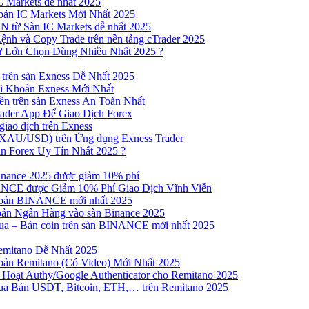
 Markets dễ nhất 2025
ản IC Markets Mới Nhất 2025
từ Sàn IC Markets dễ nhất 2025
nh và Copy Trade trên nền tảng cTrader 2025
ư Lớn Chọn Dùng Nhiều Nhất 2025 ?
trên sàn Exness Dễ Nhất 2025
 Khoản Exness Mới Nhất
n trên sàn Exness An Toàn Nhất
ader App Để Giao Dịch Forex
iao dịch trên Exness
XAU/USD) trên Ứng dụng Exness Trader
n Forex Uy Tín Nhất 2025 ?
inance 2025 được giảm 10% phí
NCE được Giảm 10% Phí Giao Dịch Vĩnh Viễn
oản BINANCE mới nhất 2025
ản Ngân Hàng vào sàn Binance 2025
 Mua – Bán coin trên sàn BINANCE mới nhất 2025
emitano Dễ Nhất 2025
ản Remitano (Có Video) Mới Nhất 2025
Hoạt Authy/Google Authenticator cho Remitano 2025
a Bán USDT, Bitcoin, ETH,… trên Remitano 2025