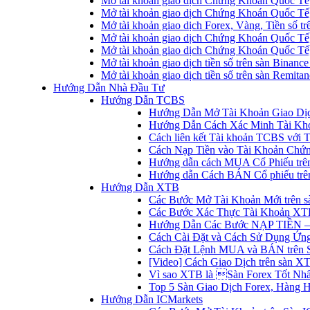
Mở tài khoản giao dịch Chứng Khoán Quốc Tế
Mở tài khoản giao dịch Chứng Khoán Quốc Tế,
Mở tài khoản giao dịch Forex, Vàng, Tiền số tr
Mở tài khoản giao dịch Chứng Khoán Quốc Tế,
Mở tài khoản giao dịch Chứng Khoán Quốc Tế
Mở tài khoản giao dịch tiền số trên sàn Binanc
Mở tài khoản giao dịch tiền số trên sàn Remita
Hướng Dẫn Nhà Đầu Tư
Hướng Dẫn TCBS
Hướng Dẫn Mở Tài Khoản Giao Dịc
Hướng Dẫn Cách Xác Minh Tài Kh
Cách liên kết Tài khoản TCBS với 
Cách Nạp Tiền vào Tài Khoản Chứ
Hướng dẫn cách MUA Cổ Phiếu trê
Hướng dẫn Cách BÁN Cổ phiếu trên
Hướng Dẫn XTB
Các Bước Mở Tài Khoản Mới trên 
Các Bước Xác Thực Tài Khoản XT
Hướng Dẫn Các Bước NẠP TIỀN –
Cách Cài Đặt và Cách Sử Dụng Ứ
Cách Đặt Lệnh MUA và BÁN trên 
[Video] Cách Giao Dịch trên sàn XT
Vì sao XTB là Sàn Forex Tốt Nhất
Top 5 Sàn Giao Dịch Forex, Hàng 
Hướng Dẫn ICMarkets