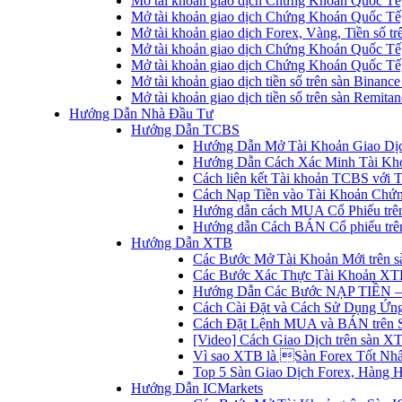
Mở tài khoản giao dịch Chứng Khoán Quốc Tế
Mở tài khoản giao dịch Chứng Khoán Quốc Tế,
Mở tài khoản giao dịch Forex, Vàng, Tiền số tr
Mở tài khoản giao dịch Chứng Khoán Quốc Tế,
Mở tài khoản giao dịch Chứng Khoán Quốc Tế
Mở tài khoản giao dịch tiền số trên sàn Binanc
Mở tài khoản giao dịch tiền số trên sàn Remita
Hướng Dẫn Nhà Đầu Tư
Hướng Dẫn TCBS
Hướng Dẫn Mở Tài Khoản Giao Dịc
Hướng Dẫn Cách Xác Minh Tài Kh
Cách liên kết Tài khoản TCBS với 
Cách Nạp Tiền vào Tài Khoản Chứ
Hướng dẫn cách MUA Cổ Phiếu trê
Hướng dẫn Cách BÁN Cổ phiếu trên
Hướng Dẫn XTB
Các Bước Mở Tài Khoản Mới trên 
Các Bước Xác Thực Tài Khoản XT
Hướng Dẫn Các Bước NẠP TIỀN –
Cách Cài Đặt và Cách Sử Dụng Ứ
Cách Đặt Lệnh MUA và BÁN trên 
[Video] Cách Giao Dịch trên sàn XT
Vì sao XTB là Sàn Forex Tốt Nhất
Top 5 Sàn Giao Dịch Forex, Hàng 
Hướng Dẫn ICMarkets