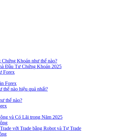
ng Chứng Khoán như thế nào?
hà Đầu Tư Chứng Khoán 2025
ư Forex
àn Forex
ư thế nào hiệu quả nhất?
hư thế nào?
orex
ông và Có Lãi trong Năm 2025
Công
yTrade với Trade bằng Robot và Tự Trade
ông