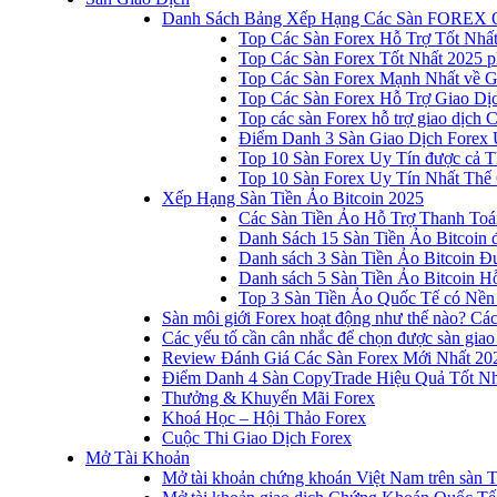
Danh Sách Bảng Xếp Hạng Các Sàn FOREX 
Top Các Sàn Forex Hỗ Trợ Tốt Nhấ
Top Các Sàn Forex Tốt Nhất 2025 p
Top Các Sàn Forex Mạnh Nhất về 
Top Các Sàn Forex Hỗ Trợ Giao D
Top các sàn Forex hỗ trợ giao dịch
Điểm Danh 3 Sàn Giao Dịch Forex 
Top 10 Sàn Forex Uy Tín được cả T
Top 10 Sàn Forex Uy Tín Nhất Thế
Xếp Hạng Sàn Tiền Ảo Bitcoin 2025
Các Sàn Tiền Ảo Hỗ Trợ Thanh Toá
Danh Sách 15 Sàn Tiền Ảo Bitcoin đ
Danh sách 3 Sàn Tiền Ảo Bitcoin 
Danh sách 5 Sàn Tiền Ảo Bitcoin Hỗ
Top 3 Sàn Tiền Ảo Quốc Tế có Nền
Sàn môi giới Forex hoạt động như thế nào? Các 
Các yếu tố cần cân nhắc để chọn được sàn giao
Review Đánh Giá Các Sàn Forex Mới Nhất 20
Điểm Danh 4 Sàn CopyTrade Hiệu Quả Tốt Nh
Thưởng & Khuyến Mãi Forex
Khoá Học – Hội Thảo Forex
Cuộc Thi Giao Dịch Forex
Mở Tài Khoản
Mở tài khoản chứng khoán Việt Nam trên sàn