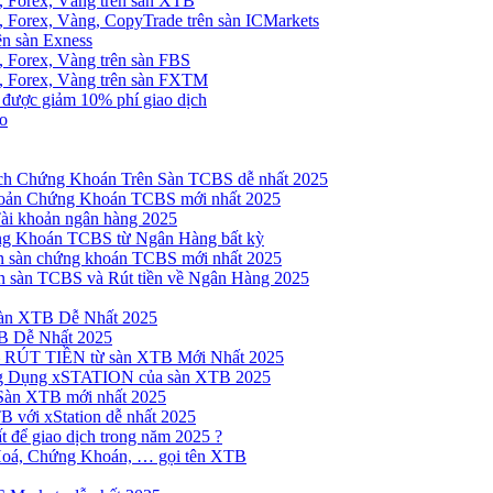
, Forex, Vàng trên sàn XTB
 Forex, Vàng, CopyTrade trên sàn ICMarkets
ên sàn Exness
 Forex, Vàng trên sàn FBS
, Forex, Vàng trên sàn FXTM
e được giảm 10% phí giao dịch
no
h Chứng Khoán Trên Sàn TCBS dễ nhất 2025
oản Chứng Khoán TCBS mới nhất 2025
Tài khoản ngân hàng 2025
ng Khoán TCBS từ Ngân Hàng bất kỳ
n sàn chứng khoán TCBS mới nhất 2025
 sàn TCBS và Rút tiền về Ngân Hàng 2025
sàn XTB Dễ Nhất 2025
B Dễ Nhất 2025
 RÚT TIỀN từ sàn XTB Mới Nhất 2025
ng Dụng xSTATION của sàn XTB 2025
Sàn XTB mới nhất 2025
B với xStation dễ nhất 2025
 để giao dịch trong năm 2025 ?
Hoá, Chứng Khoán, … gọi tên XTB