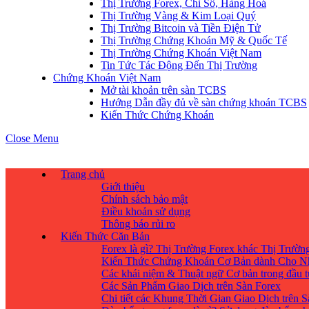
Thị Trường Forex, Chỉ Số, Hàng Hoá
Thị Trường Vàng & Kim Loại Quý
Thị Trường Bitcoin và Tiền Điện Tử
Thị Trường Chứng Khoán Mỹ & Quốc Tế
Thị Trường Chứng Khoán Việt Nam
Tin Tức Tác Động Đến Thị Trường
Chứng Khoán Việt Nam
Mở tài khoản trên sàn TCBS
Hướng Dẫn đầy đủ về sàn chứng khoán TCBS
Kiến Thức Chứng Khoán
Close Menu
Trang chủ
Giới thiệu
Chính sách bảo mật
Điều khoản sử dụng
Thông báo rủi ro
Kiến Thức Căn Bản
Forex là gì? Thị Trường Forex khác Thị Trườ
Kiến Thức Chứng Khoán Cơ Bản dành Cho N
Các khái niệm & Thuật ngữ Cơ bản trong đầu 
Các Sản Phẩm Giao Dịch trên Sàn Forex
Chi tiết các Khung Thời Gian Giao Dịch trên 