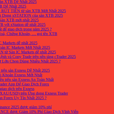
sàn XTB Dễ Nhất 2025
B Dễ Nhất 2025
 RÚT TIỀN từ sàn XTB Mới Nhất 2025
ng Dụng xSTATION của sàn XTB 2025
Sàn XTB mới nhất 2025
B với xStation dễ nhất 2025
 để giao dịch trong năm 2025 ?
 Hoá, Chứng Khoán, … gọi tên XTB
 Markets dễ nhất 2025
ản IC Markets Mới Nhất 2025
từ Sàn IC Markets dễ nhất 2025
nh và Copy Trade trên nền tảng cTrader 2025
ư Lớn Chọn Dùng Nhiều Nhất 2025 ?
trên sàn Exness Dễ Nhất 2025
i Khoản Exness Mới Nhất
ền trên sàn Exness An Toàn Nhất
ader App Để Giao Dịch Forex
iao dịch trên Exness
XAU/USD) trên Ứng dụng Exness Trader
àn Forex Uy Tín Nhất 2025 ?
inance 2025 được giảm 10% phí
ANCE được Giảm 10% Phí Giao Dịch Vĩnh Viễn