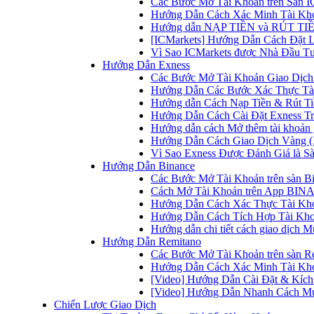
Các Bước Mở Tài Khoản trên Sàn IC
Hướng Dẫn Cách Xác Minh Tài Kho
Hướng dẫn NẠP TIỀN và RÚT TIỀN 
[ICMarkets] Hướng Dẫn Cách Đặt Lệ
Vì Sao ICMarkets được Nhà Đầu T
Hướng Dẫn Exness
Các Bước Mở Tài Khoản Giao Dịch 
Hướng Dẫn Các Bước Xác Thực Tài
Hướng dẫn Cách Nạp Tiền & Rút Tiề
Hướng Dẫn Cách Cài Đặt Exness Tr
Hướng dẫn cách Mở thêm tài khoản g
Hướng Dẫn Cách Giao Dịch Vàng (
Vì Sao Exness Được Đánh Giá là Sà
Hướng Dẫn Binance
Các Bước Mở Tài Khoản trên sàn B
Cách Mở Tài Khoản trên App BINA
Hướng Dẫn Cách Xác Thực Tài Kh
Hướng Dẫn Cách Tích Hợp Tài Kho
Hướng dẫn chi tiết cách giao dịch
Hướng Dẫn Remitano
Các Bước Mở Tài Khoản trên sàn R
Hướng Dẫn Cách Xác Minh Tài Kho
[Video] Hướng Dẫn Cài Đặt & Kích 
[Video] Hướng Dẫn Nhanh Cách Mu
Chiến Lược Giao Dịch