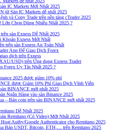
 Markets dễ nhất 2025
ản IC Markets Mới Nhất 2025
từ Sàn IC Markets dễ nhất 2025
nh và Copy Trade trên nền tảng cTrader 2025
ư Lớn Chọn Dùng Nhiều Nhất 2025 ?
trên sàn Exness Dễ Nhất 2025
 Khoản Exness Mới Nhất
n trên sàn Exness An Toàn Nhất
ader App Để Giao Dịch Forex
iao dịch trên Exness
XAU/USD) trên Ứng dụng Exness Trader
n Forex Uy Tín Nhất 2025 ?
inance 2025 được giảm 10% phí
NCE được Giảm 10% Phí Giao Dịch Vĩnh Viễn
oản BINANCE mới nhất 2025
ản Ngân Hàng vào sàn Binance 2025
 Mua – Bán coin trên sàn BINANCE mới nhất 2025
emitano Dễ Nhất 2025
ản Remitano (Có Video) Mới Nhất 2025
Hoạt Authy/Google Authenticator cho Remitano 2025
a Bán USDT, Bitcoin, ETH,… trên Remitano 2025