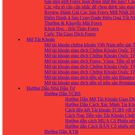
Sàn môi giới Forex hoạt động như thế nào? Các
Các yếu tố cần cân nhắc để chọn được sàn giao
Review Đánh Giá Các Sàn Forex Mới Nhất 20
Điểm Danh 4 Sàn CopyTrade Hiệu Quả Tốt Nh
Thưởng & Khuyến Mãi Forex
Khoá Học - Hội Thảo Forex
Cuộc Thi Giao Dịch Forex
Mở Tài Khoản
Mở tài khoản chứng khoán Việt Nam trên sàn
Mở tài khoản giao dịch Chứng Khoán Quốc Tế
Mở tài khoản giao dịch Chứng Khoán Quốc Tế,
Mở tài khoản giao dịch Forex, Vàng, Tiền số tr
Mở tài khoản giao dịch Chứng Khoán Quốc Tế,
Mở tài khoản giao dịch Chứng Khoán Quốc Tế
Mở tài khoản giao dịch tiền số trên sàn Binanc
Mở tài khoản giao dịch tiền số trên sàn Remita
Hướng Dẫn Nhà Đầu Tư
Hướng Dẫn TCBS
Hướng Dẫn Mở Tài Khoản Giao Dịc
Hướng Dẫn Cách Xác Minh Tài Kh
Cách liên kết Tài khoản TCBS với 
Cách Nạp Tiền vào Tài Khoản Chứ
Hướng dẫn cách MUA Cổ Phiếu trê
Hướng dẫn Cách BÁN Cổ phiếu trên
Hướng Dẫn XTB