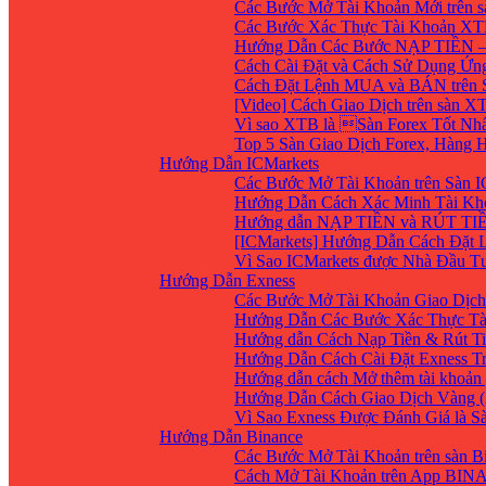
Các Bước Mở Tài Khoản Mới trên 
Các Bước Xác Thực Tài Khoản XT
Hướng Dẫn Các Bước NẠP TIỀN –
Cách Cài Đặt và Cách Sử Dụng Ứ
Cách Đặt Lệnh MUA và BÁN trên 
[Video] Cách Giao Dịch trên sàn XT
Vì sao XTB là Sàn Forex Tốt Nhất
Top 5 Sàn Giao Dịch Forex, Hàng
Hướng Dẫn ICMarkets
Các Bước Mở Tài Khoản trên Sàn IC
Hướng Dẫn Cách Xác Minh Tài Kho
Hướng dẫn NẠP TIỀN và RÚT TIỀN 
[ICMarkets] Hướng Dẫn Cách Đặt Lệ
Vì Sao ICMarkets được Nhà Đầu T
Hướng Dẫn Exness
Các Bước Mở Tài Khoản Giao Dịch 
Hướng Dẫn Các Bước Xác Thực Tà
Hướng dẫn Cách Nạp Tiền & Rút Ti
Hướng Dẫn Cách Cài Đặt Exness Tr
Hướng dẫn cách Mở thêm tài khoản g
Hướng Dẫn Cách Giao Dịch Vàng (
Vì Sao Exness Được Đánh Giá là S
Hướng Dẫn Binance
Các Bước Mở Tài Khoản trên sàn B
Cách Mở Tài Khoản trên App BIN