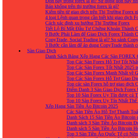
Đòn bẩy trong forex là gì? Sử dụng đòn bẩy nh
Bán khống trên thị trường forex là gì?
Kiếm tiền từ giao dịch trên Thị Trường Forex 
4 loại Lệnh quan trọng cần biết khi giao dịch F
Cách xác định xu hướng Thị Trường Forex
Tiết Lộ Bí Mật Đầu Tư Chứng Khoán Thành C
9 Bước Phải Làm để Giao Dịch Forex Thành 
CopyTrade, Social Trading là gì? So sánh Cop
3 Bước cần làm để áp dụng CopyTrade thành 
Sàn Giao Dịch
Danh Sách Bảng Xếp Hạng Các Sàn FOREX 
Top Các Sàn Forex Hỗ Trợ Tốt Nhấ
Top Các Sàn Forex Tốt Nhất 2025 p
Top Các Sàn Forex Mạnh Nhất về 
Top Các Sàn Forex Hỗ Trợ Giao D
Top các sàn Forex hỗ trợ giao dịch
Điểm Danh 3 Sàn Giao Dịch Forex
Top 10 Sàn Forex Uy Tín được cả T
Top 10 Sàn Forex Uy Tín Nhất Thế
Xếp Hạng Sàn Tiền Ảo Bitcoin 2025
Các Sàn Tiền Ảo Hỗ Trợ Thanh Toá
Danh Sách 15 Sàn Tiền Ảo Bitcoin đ
Danh sách 3 Sàn Tiền Ảo Bitcoin 
Danh sách 5 Sàn Tiền Ảo Bitcoin H
Top 3 Sàn Tiền Ảo Quốc Tế có Nền