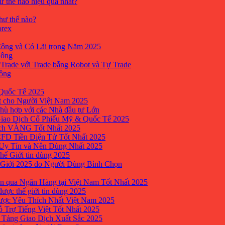
ư thế nào hiệu quả nhất?
như thế nào?
orex
ông và Có Lãi trong Năm 2025
Công
yTrade với Trade bằng Robot và Tự Trade
công
Quốc Tế 2025
t cho Người Việt Nam 2025
hù hợp với các Nhà đầu tư Lớn
Giao Dịch Cổ Phiếu Mỹ & Quốc Tế 2025
ịch VÀNG Tốt Nhất 2025
 CFD Tiền Điện Tử Tốt Nhất 2025
 Uy Tín và Nên Dùng Nhất 2025
hế Giới tin dùng 2025
 Giới 2025 do Người Dùng Bình Chọn
n qua Ngân Hàng tại Việt Nam Tốt Nhất 2025
ược thế giới tin dùng 2025
Được Yêu Thích Nhất Việt Nam 2025
ỗ Trợ Tiếng Việt Tốt Nhất 2025
 Tảng Giao Dịch Xuất Sắc 2025