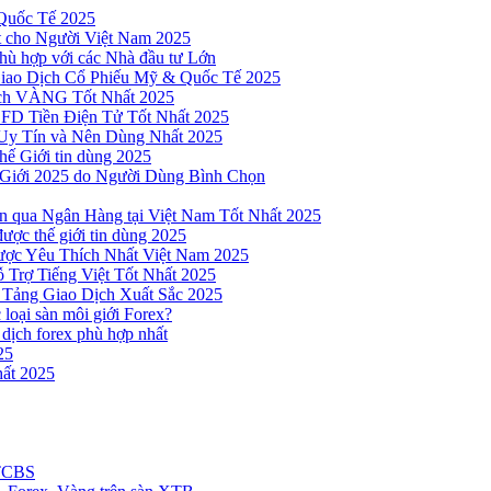
Quốc Tế 2025
t cho Người Việt Nam 2025
hù hợp với các Nhà đầu tư Lớn
Giao Dịch Cổ Phiếu Mỹ & Quốc Tế 2025
ịch VÀNG Tốt Nhất 2025
 CFD Tiền Điện Tử Tốt Nhất 2025
Uy Tín và Nên Dùng Nhất 2025
hế Giới tin dùng 2025
 Giới 2025 do Người Dùng Bình Chọn
n qua Ngân Hàng tại Việt Nam Tốt Nhất 2025
ược thế giới tin dùng 2025
Được Yêu Thích Nhất Việt Nam 2025
 Trợ Tiếng Việt Tốt Nhất 2025
 Tảng Giao Dịch Xuất Sắc 2025
loại sàn môi giới Forex?
 dịch forex phù hợp nhất
25
ất 2025
 TCBS