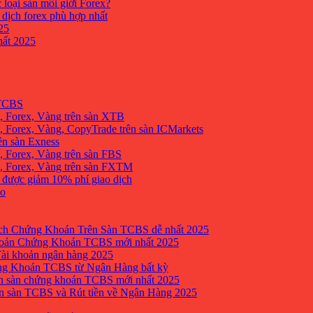
 loại sàn môi giới Forex?
 dịch forex phù hợp nhất
25
ất 2025
 TCBS
, Forex, Vàng trên sàn XTB
 Forex, Vàng, CopyTrade trên sàn ICMarkets
ên sàn Exness
 Forex, Vàng trên sàn FBS
, Forex, Vàng trên sàn FXTM
e được giảm 10% phí giao dịch
no
h Chứng Khoán Trên Sàn TCBS dễ nhất 2025
oản Chứng Khoán TCBS mới nhất 2025
Tài khoản ngân hàng 2025
ng Khoán TCBS từ Ngân Hàng bất kỳ
n sàn chứng khoán TCBS mới nhất 2025
 sàn TCBS và Rút tiền về Ngân Hàng 2025