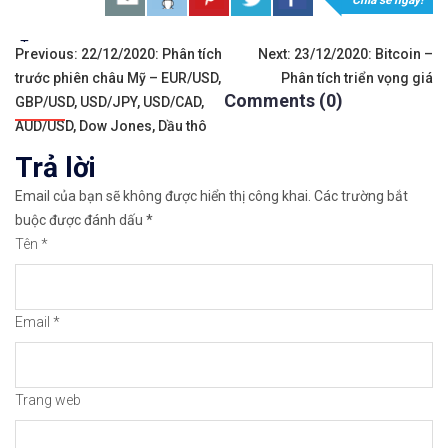
Chia sẻ ngay!
Sàn hỗ trợ giao dịch hơn 100+ cổ phiếu nổi tiế
Tags:
Điều
Previous:
22/12/2020: Phân tích
Next:
23/12/2020: Bitcoin –
trước phiên châu Mỹ – EUR/USD,
Phân tích triển vọng giá
hướng
Thuộc top 3 sàn nổi tiếng thế giới, được nhiều
Comments (0)
GBP/USD, USD/JPY, USD/CAD,
bài
AUD/USD, Dow Jones, Dầu thô
Xem hướng dẫn đầy đủ tại: https://chungkhoanfo
Trả lời
viết
𝘔ở 𝘵à𝘪 𝘬𝘩𝘰ả𝘯 𝘵𝘳ê𝘯 𝘴à𝘯 𝘯ổ𝘪 𝘵𝘪ế𝘯𝘨 𝘐𝘊𝘔𝘢𝘳𝘬𝘦
Email của bạn sẽ không được hiển thị công khai.
Các trường bắt
buộc được đánh dấu
*
Xem cách mở tài khoản trên sàn ICMarkets: http
Tên
*
Xem cách Nạp/Rút tiền từ sàn ICMarkets dễ nhất
Xem cách Đặt Lệnh, Đóng Lệnh và CopyTrade với 
Email
*
https://chungkhoanforex.com/23-12-2020-asx-200
Trang web
Cảm ơn bạn đã xem thông tin
Chúc bạn giao 