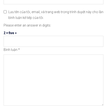
#icmarkets #exness #taichinh #dautu #chungkhoan 
Lưu tên của tôi, email, và trang web trong trình duyệt này cho lần
bình luận kế tiếp của tôi.
Please enter an answer in digits:
2 × five =
Bình luận
*