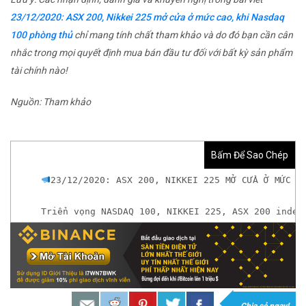
23/12/2020: ASX 200, Nikkei 225 mở cửa ở mức cao, khi Nasdaq
100 phòng thủ
chỉ mang tính chất tham khảo và do đó bạn cần cân
nhắc trong mọi quyết định mua bán đầu tư đối với bất kỳ sản phẩm
tài chính nào!
Nguồn: Tham khảo
Bấm Để Sao Chép
23/12/2020: ASX 200, NIKKEI 225 MỞ CỬA Ở MỨC C
Triển vọng NASDAQ 100, NIKKEI 225, ASX 200 index
𝘟𝘦𝘮 𝘤𝘩𝘪 𝘵𝘪ế𝘵: https://chungkhoanforex.com/2
Đầ𝐮 𝐭ư 𝐯à 𝐋ướ𝐭 𝐬ó𝐧𝐠 𝐜á𝐜 𝐜ổ 𝐩𝐡𝐢ế𝐮 𝐭𝐫ê𝐧 𝐭𝐡ị 𝐭𝐫ườ𝐧𝐠 𝐂
𝘔ở 𝘵à𝘪 𝘬𝘩𝘰ả𝘯 𝘵𝘳ê𝘯 𝘴à𝘯 𝘌𝘹𝘯𝘦𝘴𝘴 𝘜𝘺 𝘛í𝘯 