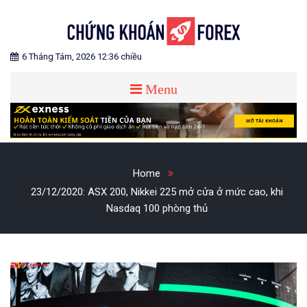
Skip
to
content
Blog chia sẻ về Chứng Khoán và Forex
CHỨNG KHOÁN FOREX
6 Tháng Tám, 2026 12:36 chiều
Menu
Home
23/12/2020: ASX 200, Nikkei 225 mở cửa ở mức cao, khi
Nasdaq 100 phòng thủ