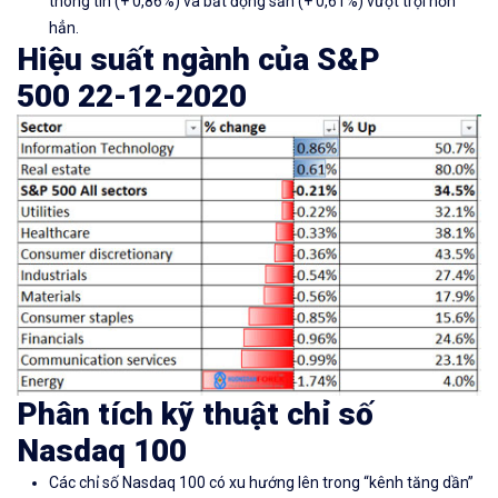
thông tin (+ 0,86%) và bất động sản (+ 0,61%) vượt trội hơn
hẳn.
Hiệu suất ngành của
S&P
500
22-12-2020
Phân tích kỹ thuật chỉ số
Nasdaq 100
Các
chỉ số Nasdaq 100
có xu hướng lên trong “kênh tăng dần”