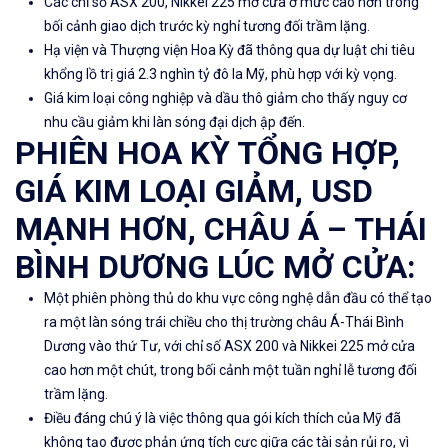
Các chỉ số ASX 200, Nikkei 225 mở cửa ở mức cao hơn trong
bối cảnh giao dịch trước kỳ nghỉ tương đối trầm lặng.
Hạ viện và Thượng viện Hoa Kỳ đã thông qua dự luật chi tiêu
khổng lồ trị giá 2.3 nghìn tỷ đô la Mỹ, phù hợp với kỳ vọng.
Giá kim loại công nghiệp và dầu thô giảm cho thấy nguy cơ
nhu cầu giảm khi làn sóng đại dịch ập đến.
PHIÊN HOA KỲ TỔNG HỢP,
GIÁ KIM LOẠI GIẢM, USD
MẠNH HƠN, CHÂU Á – THÁI
BÌNH DƯƠNG LÚC MỞ CỬA:
Một phiên phòng thủ do khu vực công nghệ dẫn đầu có thể tạo
ra một làn sóng trái chiều cho thị trường châu Á-Thái Bình
Dương vào thứ Tư, với chỉ số ASX 200 và Nikkei 225 mở cửa
cao hơn một chút, trong bối cảnh một tuần nghỉ lễ tương đối
trầm lặng.
Điều đáng chú ý là việc thông qua gói kích thích của Mỹ đã
không tạo được phản ứng tích cực giữa các tài sản rủi ro, vì