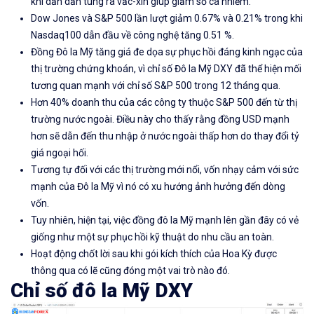
khi dần dần tung ra vắc-xin giúp giảm số ca nhiễm.
Dow Jones và S&P 500 lần lượt giảm 0.67% và 0.21% trong khi
Nasdaq100 dẫn đầu về công nghệ tăng 0.51 %.
Đồng Đô la Mỹ tăng giá đe dọa sự phục hồi đáng kinh ngạc của
thị trường chứng khoán, vì chỉ số Đô la Mỹ DXY đã thể hiện mối
tương quan mạnh với chỉ số S&P 500 trong 12 tháng qua.
Hơn 40% doanh thu của các công ty thuộc S&P 500 đến từ thị
trường nước ngoài. Điều này cho thấy rằng đồng USD mạnh
hơn sẽ dẫn đến thu nhập ở nước ngoài thấp hơn do thay đổi tỷ
giá ngoại hối.
Tương tự đối với các thị trường mới nổi, vốn nhạy cảm với sức
mạnh của Đô la Mỹ vì nó có xu hướng ảnh hưởng đến dòng
vốn.
Tuy nhiên, hiện tại, việc đồng đô la Mỹ mạnh lên gần đây có vẻ
giống như một sự phục hồi kỹ thuật do nhu cầu an toàn.
Hoạt động chốt lời sau khi gói kích thích của Hoa Kỳ được
thông qua có lẽ cũng đóng một vai trò nào đó.
Chỉ số đô la Mỹ DXY