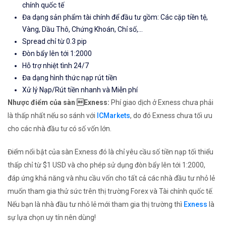
chính quốc tế
Đa dạng sản phẩm tài chính để đầu tư gồm: Các cặp tiền tệ,
Vàng, Dầu Thô, Chứng Khoán, Chỉ số,...
Spread chỉ từ 0.3 pip
Đòn bẩy lên tới 1:2000
Hỗ trợ nhiệt tình 24/7
Đa dạng hình thức nạp rút tiền
Xử lý Nạp/Rút tiền nhanh và Miễn phí
Nhược điểm của sàn Exness:
Phí giao dịch ở Exness chưa phải
là thấp nhất nếu so sánh với
ICMarkets
, do đó Exness chưa tối ưu
cho các nhà đầu tư có số vốn lớn.
Điểm nổi bật của sàn Exness đó là chỉ yêu cầu số tiền nạp tối thiểu
thấp chỉ từ $1 USD và cho phép sử dụng đòn bẩy lên tới 1:2000,
đáp ứng khả năng và nhu cầu vốn cho tất cả các nhà đầu tư nhỏ lẻ
muốn tham gia thử sức trên thị trường Forex và Tài chính quốc tế.
Nếu bạn là nhà đầu tư nhỏ lẻ mới tham gia thị trường thì
Exness
là
sự lựa chọn uy tín nên dùng!