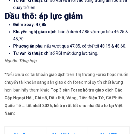
Tư vấn kĩ thuật
: chỉ số RSI vừa rơi vào vùng trung tính 50% và
quay trở lên.
Dầu thô
: áp lực giảm
Điểm xoay: 47,85
Khuyến nghị giao dịch
: bán ở dưới 47,85 với mục tiêu 46,25 &
45,70.
Phương án phụ
: nếu vượt qua 47,85, có thể tới 48,15 & 48,60.
Tư vấn kĩ thuật
: chỉ số RSI mất động lực tăng.
Nguồn: Tổng hợp
*Nếu chưa có tài khoản giao dịch trên Thị trường Forex hoặc muốn
chuyển tài khoản sang sàn giao dịch forex mới uy tín chất lượng
hơn, bạn hãy tham khảo
Top 3 sàn Forex hỗ trợ giao dịch Các
Cặp Ngoại Hối, Chỉ số, Dầu thô, Vàng, Tiền Điện Tử, Cổ Phiếu
Quốc Tế ... tốt nhất 2026, hỗ trợ rất tốt cho nhà đầu tư tại Việt
Nam: