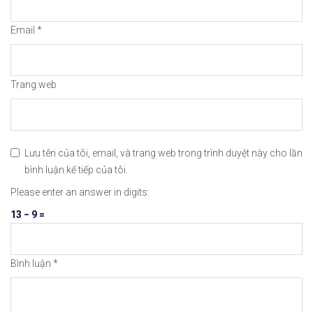
#icmarkets #binance #exness #taichinh #dautu #fo
Email
*
Trang web
Lưu tên của tôi, email, và trang web trong trình duyệt này cho lần
bình luận kế tiếp của tôi.
Please enter an answer in digits:
13 − 9 =
Bình luận
*