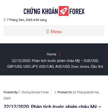
Skip
to
content
Blog chia sẻ về Chứng Khoán và Forex
CHỨNG KHOÁN FOREX
7 Tháng Tám, 2026 4:03 sáng
Menu
Home
22/12/2020: Phân tích trước phiên châu Mỹ – EUR/USD,
GBP/USD, USD/JPY, USD/CAD, AUD/USD, Dow Jones, Dầu thô
Posted By
Chứng Khoán Forex
Posted On
22 Tháng Mười Hai,
2020
22/12/2020: Phân tích trước phiên châu Mỹ –