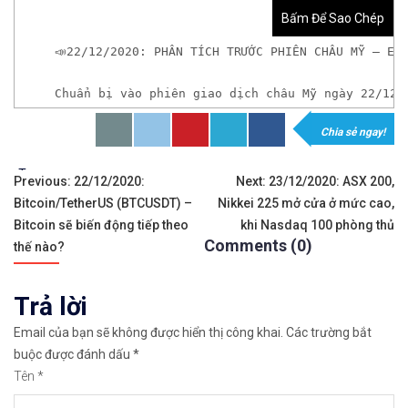
Bấm Để Sao Chép
📣22/12/2020: PHÂN TÍCH TRƯỚC PHIÊN CHÂU MỸ – EU
Chuẩn bị vào phiên giao dịch châu Mỹ ngày 22/12/
Chia sẻ ngay!
𝘟𝘦𝘮 𝘤𝘩𝘪 𝘵𝘪ế𝘵: https://chungkhoanforex.com/2
Tags:
Điều
✨🏆𝐗𝐨á 𝐛ỏ 𝐥𝐨 𝐥ắ𝐧𝐠 𝐤𝐡𝐢 𝐭𝐡𝐚𝐦 𝐠𝐢𝐚 𝐭𝐡ị 𝐭𝐫ườ𝐧𝐠 𝐭à𝐢 𝐜𝐡í𝐧𝐡 
Previous:
22/12/2020:
Next:
23/12/2020: ASX 200,
Bitcoin/TetherUS (BTCUSDT) –
Nikkei 225 mở cửa ở mức cao,
hướng
✅𝘔ở 𝘵à𝘪 𝘬𝘩𝘰ả𝘯 𝘵𝘳ê𝘯 𝘴à𝘯 𝘌𝘹𝘯𝘦𝘴𝘴 𝘜𝘺 𝘛í𝘯 𝘷
Bitcoin sẽ biến động tiếp theo
khi Nasdaq 100 phòng thủ
Comments (0)
bài
thế nào?
✅𝘔ở 𝘵à𝘪 𝘬𝘩𝘰ả𝘯 𝘵𝘳ê𝘯 𝘴à𝘯 𝘐𝘊𝘔𝘢𝘳𝘬𝘦𝘵𝘴 𝘯ổ𝘪 𝘵𝘪ế
viết
Trả lời
✅𝘔ở 𝘵à𝘪 𝘬𝘩𝘰ả𝘯 𝘵𝘳ê𝘯 𝘴à𝘯 𝘉𝘪𝘯𝘢𝘯𝘤𝘦 𝘯ổ𝘪 𝘵𝘪ế𝘯𝘨 
Email của bạn sẽ không được hiển thị công khai.
Các trường bắt
🔗https://chungkhoanforex.com/22-12-2020-phan-ti
buộc được đánh dấu
*
Tên
*
😘Cảm ơn bạn đã xem thông tin😘🍀🤗Chúc bạn giao 