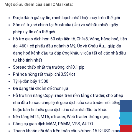
Một số ưu điểm của sàn ICMarkets:
Được đánh giá uy tín, minh bạch nhất hiện nay trên thế giới
Sàn có trụ sở chính tại Australia (Úc) và sở hữu nhiều giấy
phép uy tín của thế giới.
Hỗ trợ giao dịch hơn 60 cặp tiền tệ, Chỉ số, Vàng, hàng hoá, tiền
ảo, 460+ cổ phiếu đầu ngành ở Mỹ, Úc và Châu Âu... giúp đa
dạng hoá kênh đầu tư đáp ứng khẩu vị của tất cả các nhà đầu
tư khó tính nhất
Spread thấp nhất thị trường, chỉ 0.1 pip
Phí hoa hồng rất thấp, chỉ 3.5$/lot
Tỷ lệ đòn bẩy 1:500
Đa dạng tài khoản để chọn lựa
Hỗ trợ tính năng CopyTrade trên nền tảng cTrader, cho phép
nhà đầu tư sao chép lệnh giao dịch của các trader nổi tiếng
hoặc bán tín hiệu giao dịch cho các nhà đầu tư khác
Nền tảng MT4, MT5, cTrader, WebTrader thông dụng
Công cụ giao dịch MAM, PAMM, VPS, AUTO
Thanh khoản dồi dào trên toàn cầu với hơn 15 tỷ USD giao