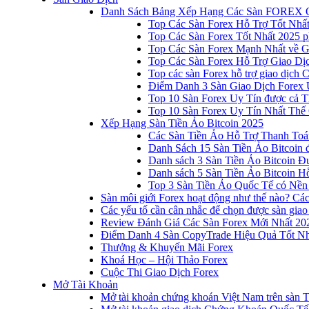
Danh Sách Bảng Xếp Hạng Các Sàn FOREX 
Top Các Sàn Forex Hỗ Trợ Tốt Nhấ
Top Các Sàn Forex Tốt Nhất 2025 p
Top Các Sàn Forex Mạnh Nhất về 
Top Các Sàn Forex Hỗ Trợ Giao D
Top các sàn Forex hỗ trợ giao dịch
Điểm Danh 3 Sàn Giao Dịch Forex 
Top 10 Sàn Forex Uy Tín được cả T
Top 10 Sàn Forex Uy Tín Nhất Thế
Xếp Hạng Sàn Tiền Ảo Bitcoin 2025
Các Sàn Tiền Ảo Hỗ Trợ Thanh Toá
Danh Sách 15 Sàn Tiền Ảo Bitcoin đ
Danh sách 3 Sàn Tiền Ảo Bitcoin 
Danh sách 5 Sàn Tiền Ảo Bitcoin Hỗ
Top 3 Sàn Tiền Ảo Quốc Tế có Nền
Sàn môi giới Forex hoạt động như thế nào? Các 
Các yếu tố cần cân nhắc để chọn được sàn giao
Review Đánh Giá Các Sàn Forex Mới Nhất 20
Điểm Danh 4 Sàn CopyTrade Hiệu Quả Tốt Nh
Thưởng & Khuyến Mãi Forex
Khoá Học – Hội Thảo Forex
Cuộc Thi Giao Dịch Forex
Mở Tài Khoản
Mở tài khoản chứng khoán Việt Nam trên sàn