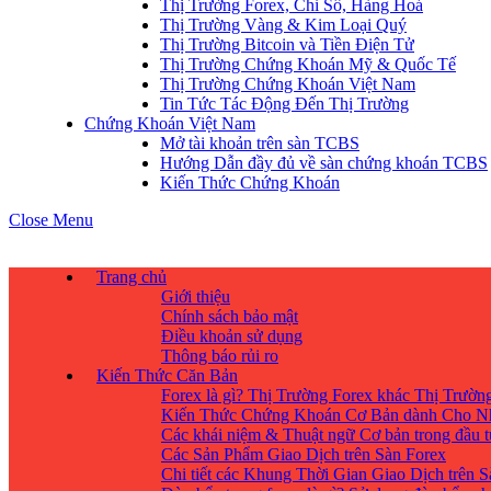
Thị Trường Forex, Chỉ Số, Hàng Hoá
Thị Trường Vàng & Kim Loại Quý
Thị Trường Bitcoin và Tiền Điện Tử
Thị Trường Chứng Khoán Mỹ & Quốc Tế
Thị Trường Chứng Khoán Việt Nam
Tin Tức Tác Động Đến Thị Trường
Chứng Khoán Việt Nam
Mở tài khoản trên sàn TCBS
Hướng Dẫn đầy đủ về sàn chứng khoán TCBS
Kiến Thức Chứng Khoán
Close Menu
Trang chủ
Giới thiệu
Chính sách bảo mật
Điều khoản sử dụng
Thông báo rủi ro
Kiến Thức Căn Bản
Forex là gì? Thị Trường Forex khác Thị Trườ
Kiến Thức Chứng Khoán Cơ Bản dành Cho N
Các khái niệm & Thuật ngữ Cơ bản trong đầu 
Các Sản Phẩm Giao Dịch trên Sàn Forex
Chi tiết các Khung Thời Gian Giao Dịch trên 