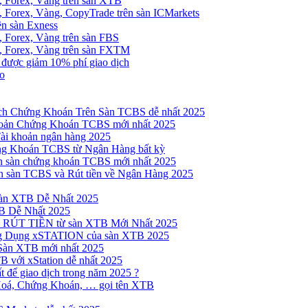
, Forex, Vàng trên sàn XTB
 Forex, Vàng, CopyTrade trên sàn ICMarkets
ên sàn Exness
 Forex, Vàng trên sàn FBS
, Forex, Vàng trên sàn FXTM
e được giảm 10% phí giao dịch
no
h Chứng Khoán Trên Sàn TCBS dễ nhất 2025
oản Chứng Khoán TCBS mới nhất 2025
Tài khoản ngân hàng 2025
ng Khoán TCBS từ Ngân Hàng bất kỳ
n sàn chứng khoán TCBS mới nhất 2025
 sàn TCBS và Rút tiền về Ngân Hàng 2025
sàn XTB Dễ Nhất 2025
B Dễ Nhất 2025
 RÚT TIỀN từ sàn XTB Mới Nhất 2025
ng Dụng xSTATION của sàn XTB 2025
Sàn XTB mới nhất 2025
B với xStation dễ nhất 2025
 để giao dịch trong năm 2025 ?
Hoá, Chứng Khoán, … gọi tên XTB