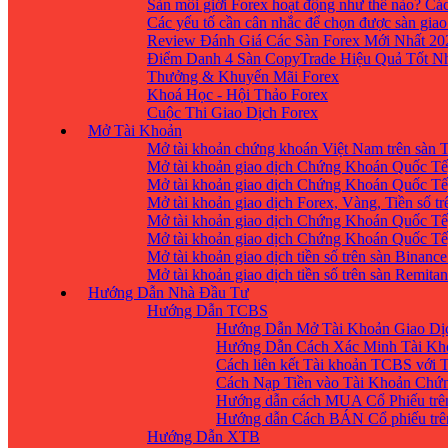
Sàn môi giới Forex hoạt động như thế nào? Các
Các yếu tố cần cân nhắc để chọn được sàn giao
Review Đánh Giá Các Sàn Forex Mới Nhất 20
Điểm Danh 4 Sàn CopyTrade Hiệu Quả Tốt Nh
Thưởng & Khuyến Mãi Forex
Khoá Học - Hội Thảo Forex
Cuộc Thi Giao Dịch Forex
Mở Tài Khoản
Mở tài khoản chứng khoán Việt Nam trên sàn
Mở tài khoản giao dịch Chứng Khoán Quốc Tế
Mở tài khoản giao dịch Chứng Khoán Quốc Tế,
Mở tài khoản giao dịch Forex, Vàng, Tiền số tr
Mở tài khoản giao dịch Chứng Khoán Quốc Tế,
Mở tài khoản giao dịch Chứng Khoán Quốc Tế
Mở tài khoản giao dịch tiền số trên sàn Binanc
Mở tài khoản giao dịch tiền số trên sàn Remita
Hướng Dẫn Nhà Đầu Tư
Hướng Dẫn TCBS
Hướng Dẫn Mở Tài Khoản Giao Dịc
Hướng Dẫn Cách Xác Minh Tài Kh
Cách liên kết Tài khoản TCBS với 
Cách Nạp Tiền vào Tài Khoản Chứ
Hướng dẫn cách MUA Cổ Phiếu trê
Hướng dẫn Cách BÁN Cổ phiếu trên
Hướng Dẫn XTB