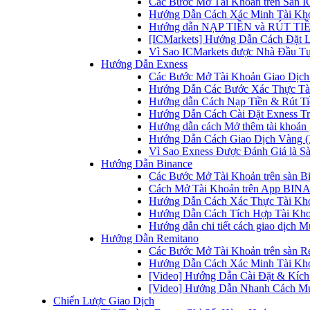
Các Bước Mở Tài Khoản trên Sàn IC
Hướng Dẫn Cách Xác Minh Tài Kho
Hướng dẫn NẠP TIỀN và RÚT TIỀN 
[ICMarkets] Hướng Dẫn Cách Đặt Lệ
Vì Sao ICMarkets được Nhà Đầu T
Hướng Dẫn Exness
Các Bước Mở Tài Khoản Giao Dịch 
Hướng Dẫn Các Bước Xác Thực Tài
Hướng dẫn Cách Nạp Tiền & Rút Tiề
Hướng Dẫn Cách Cài Đặt Exness Tr
Hướng dẫn cách Mở thêm tài khoản g
Hướng Dẫn Cách Giao Dịch Vàng (
Vì Sao Exness Được Đánh Giá là Sà
Hướng Dẫn Binance
Các Bước Mở Tài Khoản trên sàn B
Cách Mở Tài Khoản trên App BINA
Hướng Dẫn Cách Xác Thực Tài Kh
Hướng Dẫn Cách Tích Hợp Tài Kho
Hướng dẫn chi tiết cách giao dịch
Hướng Dẫn Remitano
Các Bước Mở Tài Khoản trên sàn R
Hướng Dẫn Cách Xác Minh Tài Kho
[Video] Hướng Dẫn Cài Đặt & Kích 
[Video] Hướng Dẫn Nhanh Cách Mu
Chiến Lược Giao Dịch