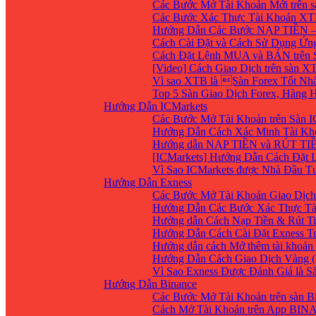
Các Bước Mở Tài Khoản Mới trên 
Các Bước Xác Thực Tài Khoản XT
Hướng Dẫn Các Bước NẠP TIỀN –
Cách Cài Đặt và Cách Sử Dụng Ứ
Cách Đặt Lệnh MUA và BÁN trên 
[Video] Cách Giao Dịch trên sàn XT
Vì sao XTB là Sàn Forex Tốt Nhất
Top 5 Sàn Giao Dịch Forex, Hàng
Hướng Dẫn ICMarkets
Các Bước Mở Tài Khoản trên Sàn IC
Hướng Dẫn Cách Xác Minh Tài Kho
Hướng dẫn NẠP TIỀN và RÚT TIỀN 
[ICMarkets] Hướng Dẫn Cách Đặt Lệ
Vì Sao ICMarkets được Nhà Đầu T
Hướng Dẫn Exness
Các Bước Mở Tài Khoản Giao Dịch 
Hướng Dẫn Các Bước Xác Thực Tà
Hướng dẫn Cách Nạp Tiền & Rút Ti
Hướng Dẫn Cách Cài Đặt Exness Tr
Hướng dẫn cách Mở thêm tài khoản g
Hướng Dẫn Cách Giao Dịch Vàng (
Vì Sao Exness Được Đánh Giá là S
Hướng Dẫn Binance
Các Bước Mở Tài Khoản trên sàn B
Cách Mở Tài Khoản trên App BIN