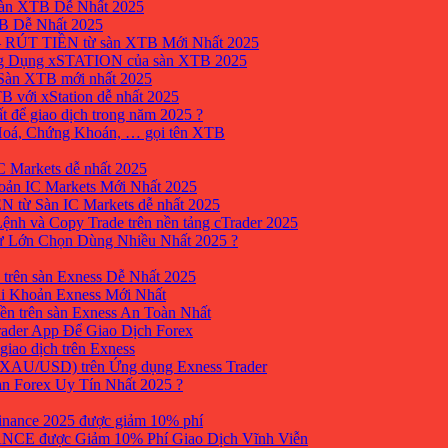
sàn XTB Dễ Nhất 2025
B Dễ Nhất 2025
 RÚT TIỀN từ sàn XTB Mới Nhất 2025
ng Dụng xSTATION của sàn XTB 2025
Sàn XTB mới nhất 2025
B với xStation dễ nhất 2025
 để giao dịch trong năm 2025 ?
 Hoá, Chứng Khoán, … gọi tên XTB
 Markets dễ nhất 2025
ản IC Markets Mới Nhất 2025
từ Sàn IC Markets dễ nhất 2025
nh và Copy Trade trên nền tảng cTrader 2025
ư Lớn Chọn Dùng Nhiều Nhất 2025 ?
trên sàn Exness Dễ Nhất 2025
i Khoản Exness Mới Nhất
ền trên sàn Exness An Toàn Nhất
ader App Để Giao Dịch Forex
iao dịch trên Exness
XAU/USD) trên Ứng dụng Exness Trader
àn Forex Uy Tín Nhất 2025 ?
inance 2025 được giảm 10% phí
ANCE được Giảm 10% Phí Giao Dịch Vĩnh Viễn