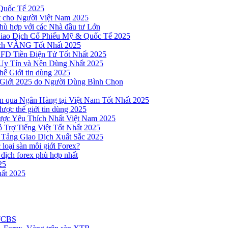
Quốc Tế 2025
t cho Người Việt Nam 2025
hù hợp với các Nhà đầu tư Lớn
Giao Dịch Cổ Phiếu Mỹ & Quốc Tế 2025
ịch VÀNG Tốt Nhất 2025
 CFD Tiền Điện Tử Tốt Nhất 2025
Uy Tín và Nên Dùng Nhất 2025
hế Giới tin dùng 2025
 Giới 2025 do Người Dùng Bình Chọn
n qua Ngân Hàng tại Việt Nam Tốt Nhất 2025
ược thế giới tin dùng 2025
Được Yêu Thích Nhất Việt Nam 2025
 Trợ Tiếng Việt Tốt Nhất 2025
 Tảng Giao Dịch Xuất Sắc 2025
loại sàn môi giới Forex?
 dịch forex phù hợp nhất
25
ất 2025
 TCBS