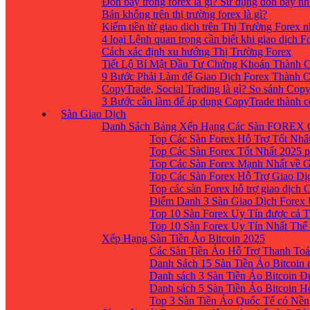
Đòn bẩy trong forex là gì? Sử dụng đòn bẩy nh
Bán khống trên thị trường forex là gì?
Kiếm tiền từ giao dịch trên Thị Trường Forex 
4 loại Lệnh quan trọng cần biết khi giao dịch F
Cách xác định xu hướng Thị Trường Forex
Tiết Lộ Bí Mật Đầu Tư Chứng Khoán Thành C
9 Bước Phải Làm để Giao Dịch Forex Thành 
CopyTrade, Social Trading là gì? So sánh Cop
3 Bước cần làm để áp dụng CopyTrade thành 
Sàn Giao Dịch
Danh Sách Bảng Xếp Hạng Các Sàn FOREX 
Top Các Sàn Forex Hỗ Trợ Tốt Nhấ
Top Các Sàn Forex Tốt Nhất 2025 p
Top Các Sàn Forex Mạnh Nhất về 
Top Các Sàn Forex Hỗ Trợ Giao D
Top các sàn Forex hỗ trợ giao dịch
Điểm Danh 3 Sàn Giao Dịch Forex
Top 10 Sàn Forex Uy Tín được cả T
Top 10 Sàn Forex Uy Tín Nhất Thế
Xếp Hạng Sàn Tiền Ảo Bitcoin 2025
Các Sàn Tiền Ảo Hỗ Trợ Thanh Toá
Danh Sách 15 Sàn Tiền Ảo Bitcoin đ
Danh sách 3 Sàn Tiền Ảo Bitcoin 
Danh sách 5 Sàn Tiền Ảo Bitcoin H
Top 3 Sàn Tiền Ảo Quốc Tế có Nền