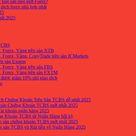
 loại sàn môi giới Forex?
 dịch forex phù hợp nhất
25
ất 2025
 TCBS
, Forex, Vàng trên sàn XTB
 Forex, Vàng, CopyTrade trên sàn ICMarkets
ên sàn Exness
 Forex, Vàng trên sàn FBS
, Forex, Vàng trên sàn FXTM
e được giảm 10% phí giao dịch
no
h Chứng Khoán Trên Sàn TCBS dễ nhất 2025
oản Chứng Khoán TCBS mới nhất 2025
Tài khoản ngân hàng 2025
ng Khoán TCBS từ Ngân Hàng bất kỳ
n sàn chứng khoán TCBS mới nhất 2025
 sàn TCBS và Rút tiền về Ngân Hàng 2025