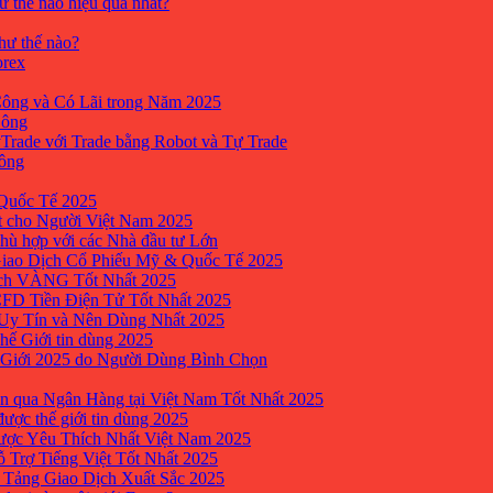
ư thế nào hiệu quả nhất?
như thế nào?
orex
ông và Có Lãi trong Năm 2025
Công
yTrade với Trade bằng Robot và Tự Trade
công
Quốc Tế 2025
t cho Người Việt Nam 2025
hù hợp với các Nhà đầu tư Lớn
Giao Dịch Cổ Phiếu Mỹ & Quốc Tế 2025
ịch VÀNG Tốt Nhất 2025
 CFD Tiền Điện Tử Tốt Nhất 2025
 Uy Tín và Nên Dùng Nhất 2025
hế Giới tin dùng 2025
 Giới 2025 do Người Dùng Bình Chọn
n qua Ngân Hàng tại Việt Nam Tốt Nhất 2025
ược thế giới tin dùng 2025
Được Yêu Thích Nhất Việt Nam 2025
ỗ Trợ Tiếng Việt Tốt Nhất 2025
 Tảng Giao Dịch Xuất Sắc 2025