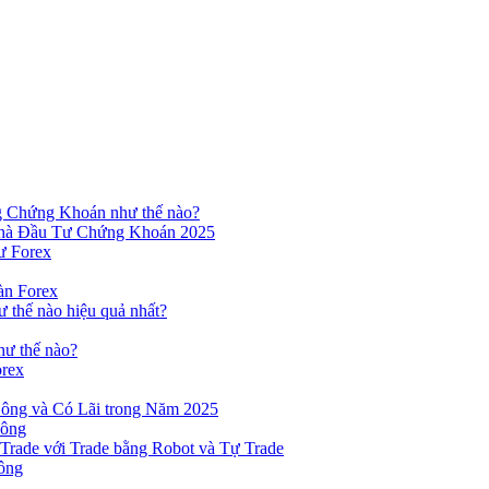
ng Chứng Khoán như thế nào?
hà Đầu Tư Chứng Khoán 2025
ư Forex
àn Forex
ư thế nào hiệu quả nhất?
hư thế nào?
orex
ông và Có Lãi trong Năm 2025
Công
yTrade với Trade bằng Robot và Tự Trade
ông