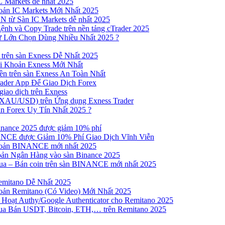
 Markets dễ nhất 2025
ản IC Markets Mới Nhất 2025
từ Sàn IC Markets dễ nhất 2025
nh và Copy Trade trên nền tảng cTrader 2025
ư Lớn Chọn Dùng Nhiều Nhất 2025 ?
trên sàn Exness Dễ Nhất 2025
 Khoản Exness Mới Nhất
n trên sàn Exness An Toàn Nhất
ader App Để Giao Dịch Forex
iao dịch trên Exness
XAU/USD) trên Ứng dụng Exness Trader
n Forex Uy Tín Nhất 2025 ?
inance 2025 được giảm 10% phí
NCE được Giảm 10% Phí Giao Dịch Vĩnh Viễn
oản BINANCE mới nhất 2025
ản Ngân Hàng vào sàn Binance 2025
 Mua – Bán coin trên sàn BINANCE mới nhất 2025
emitano Dễ Nhất 2025
ản Remitano (Có Video) Mới Nhất 2025
Hoạt Authy/Google Authenticator cho Remitano 2025
a Bán USDT, Bitcoin, ETH,… trên Remitano 2025