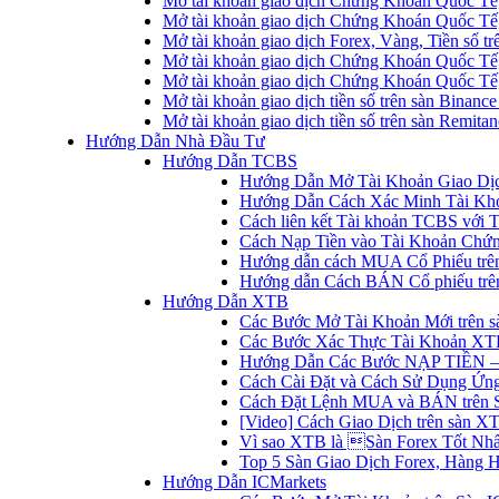
Mở tài khoản giao dịch Chứng Khoán Quốc Tế
Mở tài khoản giao dịch Chứng Khoán Quốc Tế,
Mở tài khoản giao dịch Forex, Vàng, Tiền số tr
Mở tài khoản giao dịch Chứng Khoán Quốc Tế,
Mở tài khoản giao dịch Chứng Khoán Quốc Tế
Mở tài khoản giao dịch tiền số trên sàn Binanc
Mở tài khoản giao dịch tiền số trên sàn Remita
Hướng Dẫn Nhà Đầu Tư
Hướng Dẫn TCBS
Hướng Dẫn Mở Tài Khoản Giao Dịc
Hướng Dẫn Cách Xác Minh Tài Kh
Cách liên kết Tài khoản TCBS với 
Cách Nạp Tiền vào Tài Khoản Chứ
Hướng dẫn cách MUA Cổ Phiếu trê
Hướng dẫn Cách BÁN Cổ phiếu trên
Hướng Dẫn XTB
Các Bước Mở Tài Khoản Mới trên 
Các Bước Xác Thực Tài Khoản XT
Hướng Dẫn Các Bước NẠP TIỀN –
Cách Cài Đặt và Cách Sử Dụng Ứ
Cách Đặt Lệnh MUA và BÁN trên 
[Video] Cách Giao Dịch trên sàn XT
Vì sao XTB là Sàn Forex Tốt Nhất
Top 5 Sàn Giao Dịch Forex, Hàng 
Hướng Dẫn ICMarkets