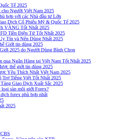
Quốc Tế 2025
t cho Người Việt Nam 2025
hù hợp với các Nhà đầu tư Lớn
Giao Dịch Cổ Phiếu Mỹ & Quốc Tế 2025
ịch VÀNG Tốt Nhất 2025
 CFD Tiền Điện Tử Tốt Nhất 2025
Uy Tín và Nên Dùng Nhất 2025
hế Giới tin dùng 2025
 Giới 2025 do Người Dùng Bình Chọn
n qua Ngân Hàng tại Việt Nam Tốt Nhất 2025
ược thế giới tin dùng 2025
Được Yêu Thích Nhất Việt Nam 2025
 Trợ Tiếng Việt Tốt Nhất 2025
 Tảng Giao Dịch Xuất Sắc 2025
loại sàn môi giới Forex?
 dịch forex phù hợp nhất
25
ất 2025
 TCBS