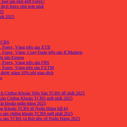
 loại sàn môi giới Forex?
 dịch forex phù hợp nhất
25
ất 2025
 TCBS
, Forex, Vàng trên sàn XTB
 Forex, Vàng, CopyTrade trên sàn ICMarkets
ên sàn Exness
 Forex, Vàng trên sàn FBS
, Forex, Vàng trên sàn FXTM
e được giảm 10% phí giao dịch
no
h Chứng Khoán Trên Sàn TCBS dễ nhất 2025
oản Chứng Khoán TCBS mới nhất 2025
Tài khoản ngân hàng 2025
ng Khoán TCBS từ Ngân Hàng bất kỳ
n sàn chứng khoán TCBS mới nhất 2025
 sàn TCBS và Rút tiền về Ngân Hàng 2025