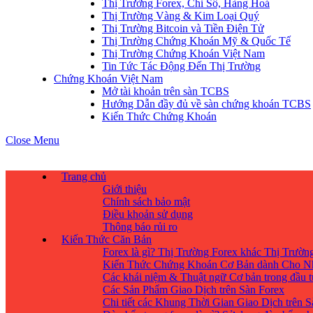
Thị Trường Forex, Chỉ Số, Hàng Hoá
Thị Trường Vàng & Kim Loại Quý
Thị Trường Bitcoin và Tiền Điện Tử
Thị Trường Chứng Khoán Mỹ & Quốc Tế
Thị Trường Chứng Khoán Việt Nam
Tin Tức Tác Động Đến Thị Trường
Chứng Khoán Việt Nam
Mở tài khoản trên sàn TCBS
Hướng Dẫn đầy đủ về sàn chứng khoán TCBS
Kiến Thức Chứng Khoán
Close Menu
Trang chủ
Giới thiệu
Chính sách bảo mật
Điều khoản sử dụng
Thông báo rủi ro
Kiến Thức Căn Bản
Forex là gì? Thị Trường Forex khác Thị Trườ
Kiến Thức Chứng Khoán Cơ Bản dành Cho N
Các khái niệm & Thuật ngữ Cơ bản trong đầu 
Các Sản Phẩm Giao Dịch trên Sàn Forex
Chi tiết các Khung Thời Gian Giao Dịch trên 