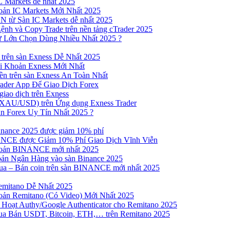
 Markets dễ nhất 2025
ản IC Markets Mới Nhất 2025
từ Sàn IC Markets dễ nhất 2025
nh và Copy Trade trên nền tảng cTrader 2025
ư Lớn Chọn Dùng Nhiều Nhất 2025 ?
trên sàn Exness Dễ Nhất 2025
 Khoản Exness Mới Nhất
n trên sàn Exness An Toàn Nhất
ader App Để Giao Dịch Forex
iao dịch trên Exness
XAU/USD) trên Ứng dụng Exness Trader
n Forex Uy Tín Nhất 2025 ?
inance 2025 được giảm 10% phí
NCE được Giảm 10% Phí Giao Dịch Vĩnh Viễn
oản BINANCE mới nhất 2025
ản Ngân Hàng vào sàn Binance 2025
 Mua – Bán coin trên sàn BINANCE mới nhất 2025
emitano Dễ Nhất 2025
ản Remitano (Có Video) Mới Nhất 2025
Hoạt Authy/Google Authenticator cho Remitano 2025
a Bán USDT, Bitcoin, ETH,… trên Remitano 2025