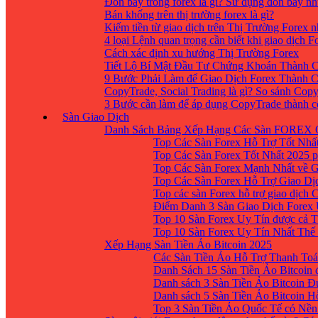
Đòn bẩy trong forex là gì? Sử dụng đòn bẩy nh
Bán khống trên thị trường forex là gì?
Kiếm tiền từ giao dịch trên Thị Trường Forex 
4 loại Lệnh quan trọng cần biết khi giao dịch F
Cách xác định xu hướng Thị Trường Forex
Tiết Lộ Bí Mật Đầu Tư Chứng Khoán Thành C
9 Bước Phải Làm để Giao Dịch Forex Thành 
CopyTrade, Social Trading là gì? So sánh Cop
3 Bước cần làm để áp dụng CopyTrade thành 
Sàn Giao Dịch
Danh Sách Bảng Xếp Hạng Các Sàn FOREX 
Top Các Sàn Forex Hỗ Trợ Tốt Nhấ
Top Các Sàn Forex Tốt Nhất 2025 p
Top Các Sàn Forex Mạnh Nhất về 
Top Các Sàn Forex Hỗ Trợ Giao D
Top các sàn Forex hỗ trợ giao dịch
Điểm Danh 3 Sàn Giao Dịch Forex
Top 10 Sàn Forex Uy Tín được cả T
Top 10 Sàn Forex Uy Tín Nhất Thế
Xếp Hạng Sàn Tiền Ảo Bitcoin 2025
Các Sàn Tiền Ảo Hỗ Trợ Thanh Toá
Danh Sách 15 Sàn Tiền Ảo Bitcoin đ
Danh sách 3 Sàn Tiền Ảo Bitcoin 
Danh sách 5 Sàn Tiền Ảo Bitcoin H
Top 3 Sàn Tiền Ảo Quốc Tế có Nền