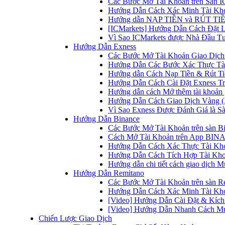
Các Bước Mở Tài Khoản trên Sàn IC
Hướng Dẫn Cách Xác Minh Tài Kho
Hướng dẫn NẠP TIỀN và RÚT TIỀN 
[ICMarkets] Hướng Dẫn Cách Đặt Lệ
Vì Sao ICMarkets được Nhà Đầu T
Hướng Dẫn Exness
Các Bước Mở Tài Khoản Giao Dịch 
Hướng Dẫn Các Bước Xác Thực Tài
Hướng dẫn Cách Nạp Tiền & Rút Tiề
Hướng Dẫn Cách Cài Đặt Exness Tr
Hướng dẫn cách Mở thêm tài khoản g
Hướng Dẫn Cách Giao Dịch Vàng (
Vì Sao Exness Được Đánh Giá là Sà
Hướng Dẫn Binance
Các Bước Mở Tài Khoản trên sàn B
Cách Mở Tài Khoản trên App BINA
Hướng Dẫn Cách Xác Thực Tài Kh
Hướng Dẫn Cách Tích Hợp Tài Kho
Hướng dẫn chi tiết cách giao dịch
Hướng Dẫn Remitano
Các Bước Mở Tài Khoản trên sàn R
Hướng Dẫn Cách Xác Minh Tài Kho
[Video] Hướng Dẫn Cài Đặt & Kích 
[Video] Hướng Dẫn Nhanh Cách Mu
Chiến Lược Giao Dịch