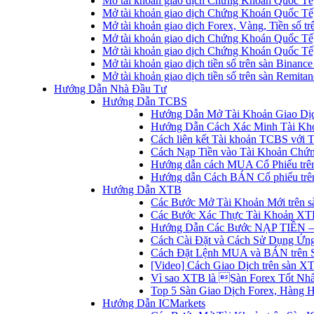
Mở tài khoản giao dịch Chứng Khoán Quốc Tế
Mở tài khoản giao dịch Chứng Khoán Quốc Tế,
Mở tài khoản giao dịch Forex, Vàng, Tiền số tr
Mở tài khoản giao dịch Chứng Khoán Quốc Tế,
Mở tài khoản giao dịch Chứng Khoán Quốc Tế
Mở tài khoản giao dịch tiền số trên sàn Binanc
Mở tài khoản giao dịch tiền số trên sàn Remita
Hướng Dẫn Nhà Đầu Tư
Hướng Dẫn TCBS
Hướng Dẫn Mở Tài Khoản Giao Dịc
Hướng Dẫn Cách Xác Minh Tài Kh
Cách liên kết Tài khoản TCBS với 
Cách Nạp Tiền vào Tài Khoản Chứ
Hướng dẫn cách MUA Cổ Phiếu trê
Hướng dẫn Cách BÁN Cổ phiếu trên
Hướng Dẫn XTB
Các Bước Mở Tài Khoản Mới trên 
Các Bước Xác Thực Tài Khoản XT
Hướng Dẫn Các Bước NẠP TIỀN –
Cách Cài Đặt và Cách Sử Dụng Ứ
Cách Đặt Lệnh MUA và BÁN trên 
[Video] Cách Giao Dịch trên sàn XT
Vì sao XTB là Sàn Forex Tốt Nhất
Top 5 Sàn Giao Dịch Forex, Hàng 
Hướng Dẫn ICMarkets