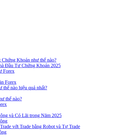
ng Chứng Khoán như thế nào?
hà Đầu Tư Chứng Khoán 2025
ư Forex
àn Forex
ư thế nào hiệu quả nhất?
hư thế nào?
orex
ông và Có Lãi trong Năm 2025
Công
yTrade với Trade bằng Robot và Tự Trade
ông