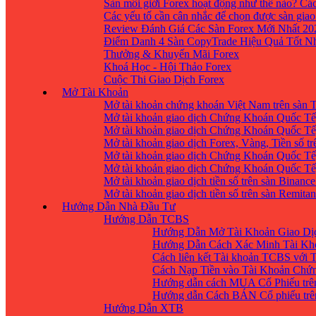
Sàn môi giới Forex hoạt động như thế nào? Các
Các yếu tố cần cân nhắc để chọn được sàn giao
Review Đánh Giá Các Sàn Forex Mới Nhất 20
Điểm Danh 4 Sàn CopyTrade Hiệu Quả Tốt Nh
Thưởng & Khuyến Mãi Forex
Khoá Học - Hội Thảo Forex
Cuộc Thi Giao Dịch Forex
Mở Tài Khoản
Mở tài khoản chứng khoán Việt Nam trên sàn
Mở tài khoản giao dịch Chứng Khoán Quốc Tế
Mở tài khoản giao dịch Chứng Khoán Quốc Tế,
Mở tài khoản giao dịch Forex, Vàng, Tiền số tr
Mở tài khoản giao dịch Chứng Khoán Quốc Tế,
Mở tài khoản giao dịch Chứng Khoán Quốc Tế
Mở tài khoản giao dịch tiền số trên sàn Binanc
Mở tài khoản giao dịch tiền số trên sàn Remita
Hướng Dẫn Nhà Đầu Tư
Hướng Dẫn TCBS
Hướng Dẫn Mở Tài Khoản Giao Dịc
Hướng Dẫn Cách Xác Minh Tài Kh
Cách liên kết Tài khoản TCBS với 
Cách Nạp Tiền vào Tài Khoản Chứ
Hướng dẫn cách MUA Cổ Phiếu trê
Hướng dẫn Cách BÁN Cổ phiếu trên
Hướng Dẫn XTB