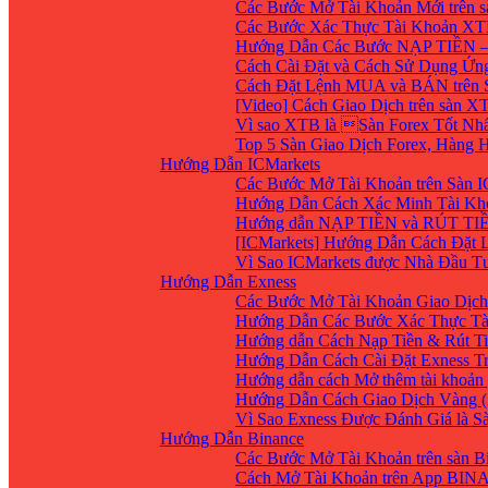
Các Bước Mở Tài Khoản Mới trên 
Các Bước Xác Thực Tài Khoản XT
Hướng Dẫn Các Bước NẠP TIỀN –
Cách Cài Đặt và Cách Sử Dụng Ứ
Cách Đặt Lệnh MUA và BÁN trên 
[Video] Cách Giao Dịch trên sàn XT
Vì sao XTB là Sàn Forex Tốt Nhất
Top 5 Sàn Giao Dịch Forex, Hàng
Hướng Dẫn ICMarkets
Các Bước Mở Tài Khoản trên Sàn IC
Hướng Dẫn Cách Xác Minh Tài Kho
Hướng dẫn NẠP TIỀN và RÚT TIỀN 
[ICMarkets] Hướng Dẫn Cách Đặt Lệ
Vì Sao ICMarkets được Nhà Đầu T
Hướng Dẫn Exness
Các Bước Mở Tài Khoản Giao Dịch 
Hướng Dẫn Các Bước Xác Thực Tà
Hướng dẫn Cách Nạp Tiền & Rút Ti
Hướng Dẫn Cách Cài Đặt Exness Tr
Hướng dẫn cách Mở thêm tài khoản g
Hướng Dẫn Cách Giao Dịch Vàng (
Vì Sao Exness Được Đánh Giá là S
Hướng Dẫn Binance
Các Bước Mở Tài Khoản trên sàn B
Cách Mở Tài Khoản trên App BIN