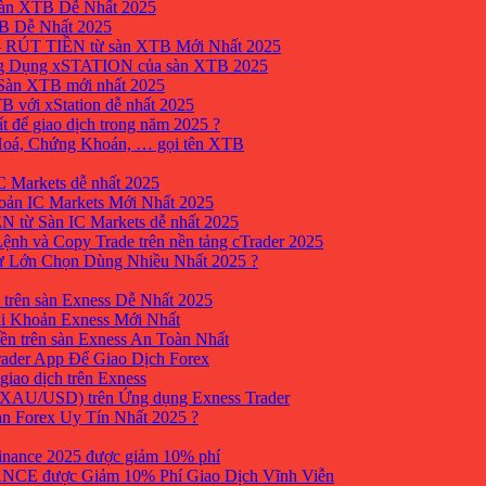
sàn XTB Dễ Nhất 2025
B Dễ Nhất 2025
 RÚT TIỀN từ sàn XTB Mới Nhất 2025
ng Dụng xSTATION của sàn XTB 2025
Sàn XTB mới nhất 2025
B với xStation dễ nhất 2025
 để giao dịch trong năm 2025 ?
 Hoá, Chứng Khoán, … gọi tên XTB
 Markets dễ nhất 2025
ản IC Markets Mới Nhất 2025
từ Sàn IC Markets dễ nhất 2025
nh và Copy Trade trên nền tảng cTrader 2025
ư Lớn Chọn Dùng Nhiều Nhất 2025 ?
trên sàn Exness Dễ Nhất 2025
i Khoản Exness Mới Nhất
ền trên sàn Exness An Toàn Nhất
ader App Để Giao Dịch Forex
iao dịch trên Exness
XAU/USD) trên Ứng dụng Exness Trader
àn Forex Uy Tín Nhất 2025 ?
inance 2025 được giảm 10% phí
ANCE được Giảm 10% Phí Giao Dịch Vĩnh Viễn