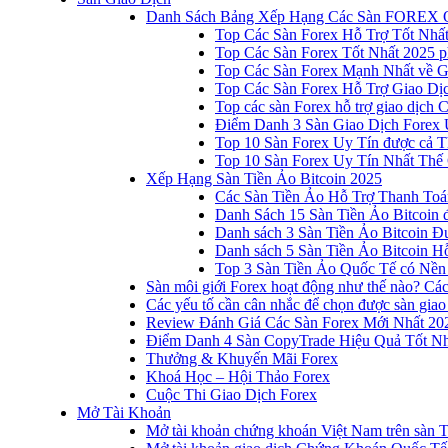
Danh Sách Bảng Xếp Hạng Các Sàn FOREX 
Top Các Sàn Forex Hỗ Trợ Tốt Nhấ
Top Các Sàn Forex Tốt Nhất 2025 p
Top Các Sàn Forex Mạnh Nhất về 
Top Các Sàn Forex Hỗ Trợ Giao D
Top các sàn Forex hỗ trợ giao dịch
Điểm Danh 3 Sàn Giao Dịch Forex 
Top 10 Sàn Forex Uy Tín được cả T
Top 10 Sàn Forex Uy Tín Nhất Thế
Xếp Hạng Sàn Tiền Ảo Bitcoin 2025
Các Sàn Tiền Ảo Hỗ Trợ Thanh Toá
Danh Sách 15 Sàn Tiền Ảo Bitcoin đ
Danh sách 3 Sàn Tiền Ảo Bitcoin 
Danh sách 5 Sàn Tiền Ảo Bitcoin Hỗ
Top 3 Sàn Tiền Ảo Quốc Tế có Nền
Sàn môi giới Forex hoạt động như thế nào? Các 
Các yếu tố cần cân nhắc để chọn được sàn giao
Review Đánh Giá Các Sàn Forex Mới Nhất 20
Điểm Danh 4 Sàn CopyTrade Hiệu Quả Tốt Nh
Thưởng & Khuyến Mãi Forex
Khoá Học – Hội Thảo Forex
Cuộc Thi Giao Dịch Forex
Mở Tài Khoản
Mở tài khoản chứng khoán Việt Nam trên sàn