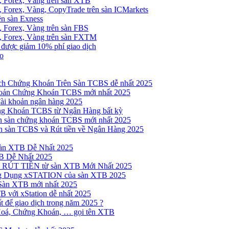
, Forex, Vàng trên sàn XTB
 Forex, Vàng, CopyTrade trên sàn ICMarkets
ên sàn Exness
 Forex, Vàng trên sàn FBS
, Forex, Vàng trên sàn FXTM
e được giảm 10% phí giao dịch
no
h Chứng Khoán Trên Sàn TCBS dễ nhất 2025
oản Chứng Khoán TCBS mới nhất 2025
Tài khoản ngân hàng 2025
ng Khoán TCBS từ Ngân Hàng bất kỳ
n sàn chứng khoán TCBS mới nhất 2025
 sàn TCBS và Rút tiền về Ngân Hàng 2025
sàn XTB Dễ Nhất 2025
B Dễ Nhất 2025
 RÚT TIỀN từ sàn XTB Mới Nhất 2025
ng Dụng xSTATION của sàn XTB 2025
Sàn XTB mới nhất 2025
B với xStation dễ nhất 2025
 để giao dịch trong năm 2025 ?
Hoá, Chứng Khoán, … gọi tên XTB