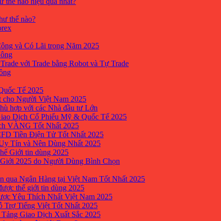
ư thế nào hiệu quả nhất?
như thế nào?
orex
ông và Có Lãi trong Năm 2025
Công
yTrade với Trade bằng Robot và Tự Trade
công
Quốc Tế 2025
t cho Người Việt Nam 2025
hù hợp với các Nhà đầu tư Lớn
Giao Dịch Cổ Phiếu Mỹ & Quốc Tế 2025
ịch VÀNG Tốt Nhất 2025
 CFD Tiền Điện Tử Tốt Nhất 2025
 Uy Tín và Nên Dùng Nhất 2025
hế Giới tin dùng 2025
 Giới 2025 do Người Dùng Bình Chọn
n qua Ngân Hàng tại Việt Nam Tốt Nhất 2025
ược thế giới tin dùng 2025
Được Yêu Thích Nhất Việt Nam 2025
ỗ Trợ Tiếng Việt Tốt Nhất 2025
 Tảng Giao Dịch Xuất Sắc 2025