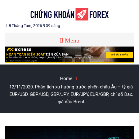
Skip
to
content
Blog chia sẻ về Chứng Khoán và Forex
CHỨNG KHOÁN FOREX
8 Tháng Tám, 2026 9:39 sáng
Menu
Home
12/11/2020: Phân tích xu hướng trước phiên châu Âu – tỷ giá
EUR/USD, GBP/USD, GBP/JPY, EUR/JPY, EUR/GBP, chỉ số Dax,
giá dầu Brent