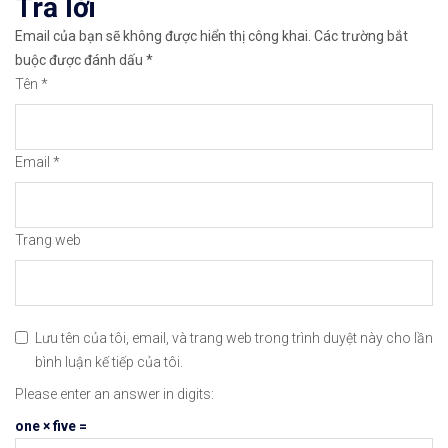
Trả lời
✅𝘔ở 𝘵à𝘪 𝘬𝘩𝘰ả𝘯 𝘵𝘳ê𝘯 𝘴à𝘯 𝘉𝘪𝘯𝘢𝘯𝘤𝘦 𝘯ổ𝘪 𝘵𝘪ế𝘯𝘨 
Email của bạn sẽ không được hiển thị công khai.
Các trường bắt
🔗https://chungkhoanforex.com/12-11-2020-phan-ti
buộc được đánh dấu
*
Tên
*
😘Cảm ơn bạn đã xem thông tin😘🍀🤗Chúc bạn giao 
#icmarkets #binance #exness #taichinh #dautu #fo
Email
*
Trang web
Lưu tên của tôi, email, và trang web trong trình duyệt này cho lần
bình luận kế tiếp của tôi.
Please enter an answer in digits:
one × five =