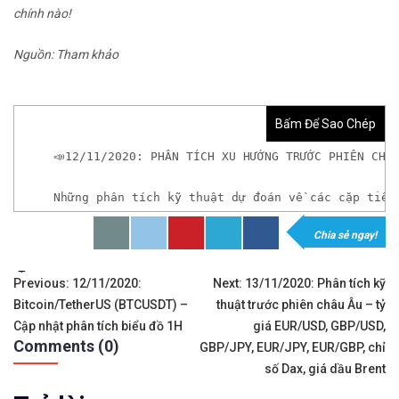
chính nào!
Nguồn: Tham khảo
Bấm Để Sao Chép
📣12/11/2020: PHÂN TÍCH XU HƯỚNG TRƯỚC PHIÊN CHÂ
Những phân tích kỹ thuật dự đoán về các cặp tiền
Chia sẻ ngay!
𝘟𝘦𝘮 𝘤𝘩𝘪 𝘵𝘪ế𝘵: https://chungkhoanforex.com/
Tags:
Điều
✨🏆𝐗𝐨á 𝐛ỏ 𝐥𝐨 𝐥ắ𝐧𝐠 𝐤𝐡𝐢 𝐭𝐡𝐚𝐦 𝐠𝐢𝐚 𝐭𝐡ị 𝐭𝐫ườ𝐧𝐠 𝐭à𝐢 𝐜𝐡í𝐧𝐡 
Previous:
12/11/2020:
Next:
13/11/2020: Phân tích kỹ
Bitcoin/TetherUS (BTCUSDT) –
thuật trước phiên châu Âu – tỷ
hướng
✅𝘔ở 𝘵à𝘪 𝘬𝘩𝘰ả𝘯 𝘵𝘳ê𝘯 𝘴à𝘯 𝘌𝘹𝘯𝘦𝘴𝘴 𝘜𝘺 𝘛í𝘯 𝘷
Cập nhật phân tích biểu đồ 1H
giá EUR/USD, GBP/USD,
Comments (0)
bài
GBP/JPY, EUR/JPY, EUR/GBP, chỉ
✅𝘔ở 𝘵à𝘪 𝘬𝘩𝘰ả𝘯 𝘵𝘳ê𝘯 𝘴à𝘯 𝘐𝘊𝘔𝘢𝘳𝘬𝘦𝘵𝘴 𝘯ổ𝘪 𝘵𝘪ế
số Dax, giá dầu Brent
viết