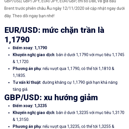
GBP/USD, GBP/JPY, EUR/JPY, EUR/GBP, chỉ số Dax, và giá dầu
Brent trước phiên châu Âu ngày 12/11/2020 sẽ cập nhật ngay dưới
đây. Theo dõi ngay bạn nhé!
EUR/USD: mức chặn trần là
1,1790
Điểm xoay: 1,1790
Khuyến nghị giao dịch
: bán ở dưới 1,1790 với mục tiêu 1,1745
& 1,1720.
Phương án phụ
: nếu vượt qua 1,1790, có thể tới 1,1810 &
1,1835.
Tư vấn kĩ thuật
: đường kháng cự 1,1790 giới hạn khả năng
tăng giá.
GBP/USD: xu hướng giảm
Điểm xoay: 1,3235
Khuyến nghị giao dịch
: bán ở dưới 1,3235 với mục tiêu 1,3170
& 1,3150.
Phương án phụ
: nếu vượt qua 1,3235, có thể tới 1,3255 &