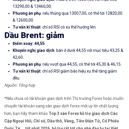
13290,00 & 13460,00.
Phương án phụ
: nếu thủng qua 13007,00, có thể tới 12820,00
& 12600,00.
Tư vấn kĩ thuật
: chỉ số RSI có xu thế hướng lên.
Dầu Brent: giảm
Điểm xoay: 44,55
Khuyến nghị giao dịch
: bán ở dưới 44,55 với mục tiêu 43,25 &
42,60.
Phương án phụ
: nếu vượt qua 44,55, có thể tới 45,30 & 46,15.
Tư vấn kĩ thuật
: chỉ số RSI giảm báo hiệu xu thế tăng giảm
đều.
Nguồn: Tổng hợp
*Nếu chưa có tài khoản giao dịch trên Thị trường Forex hoặc muốn
chuyển tài khoản sang sàn giao dịch forex mới uy tín chất lượng
hơn, bạn hãy tham khảo
Top 3 sàn Forex hỗ trợ giao dịch Các
Cặp Ngoại Hối, Chỉ số, Dầu thô, Vàng, Tiền Điện Tử, Cổ Phiếu
Quốc Tế ... tốt nhất 2026, hỗ trợ rất tốt cho nhà đầu tư tại Việt