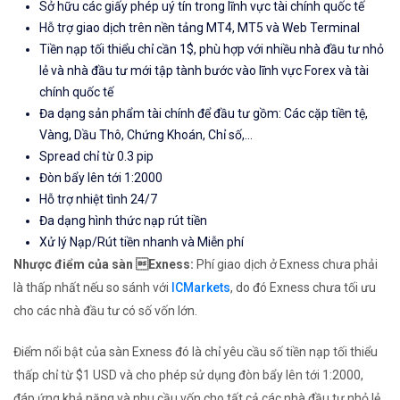
Sở hữu các giấy phép uý tín trong lĩnh vực tài chính quốc tế
Hỗ trợ giao dịch trên nền tảng MT4, MT5 và Web Terminal
Tiền nạp tối thiểu chỉ cần 1$, phù hợp với nhiều nhà đầu tư nhỏ
lẻ và nhà đầu tư mới tập tành bước vào lĩnh vực Forex và tài
chính quốc tế
Đa dạng sản phẩm tài chính để đầu tư gồm: Các cặp tiền tệ,
Vàng, Dầu Thô, Chứng Khoán, Chỉ số,...
Spread chỉ từ 0.3 pip
Đòn bẩy lên tới 1:2000
Hỗ trợ nhiệt tình 24/7
Đa dạng hình thức nạp rút tiền
Xử lý Nạp/Rút tiền nhanh và Miễn phí
Nhược điểm của sàn Exness:
Phí giao dịch ở Exness chưa phải
là thấp nhất nếu so sánh với
ICMarkets
, do đó Exness chưa tối ưu
cho các nhà đầu tư có số vốn lớn.
Điểm nổi bật của sàn Exness đó là chỉ yêu cầu số tiền nạp tối thiểu
thấp chỉ từ $1 USD và cho phép sử dụng đòn bẩy lên tới 1:2000,
đáp ứng khả năng và nhu cầu vốn cho tất cả các nhà đầu tư nhỏ lẻ