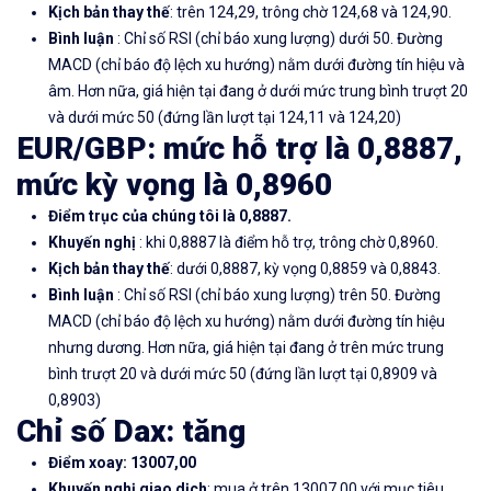
Kịch bản thay thế
: trên 124,29, trông chờ 124,68 và 124,90.
Bình luận
: Chỉ số RSI (chỉ báo xung lượng) dưới 50. Đường
MACD (chỉ báo độ lệch xu hướng) nằm dưới đường tín hiệu và
âm. Hơn nữa, giá hiện tại đang ở dưới mức trung bình trượt 20
và dưới mức 50 (đứng lần lượt tại 124,11 và 124,20)
EUR/GBP: mức hỗ trợ là 0,8887,
mức kỳ vọng là 0,8960
Điểm trục của chúng tôi là 0,8887.
Khuyến nghị
: khi 0,8887 là điểm hỗ trợ, trông chờ 0,8960.
Kịch bản thay thế
: dưới 0,8887, kỳ vọng 0,8859 và 0,8843.
Bình luận
: Chỉ số RSI (chỉ báo xung lượng) trên 50. Đường
MACD (chỉ báo độ lệch xu hướng) nằm dưới đường tín hiệu
nhưng dương. Hơn nữa, giá hiện tại đang ở trên mức trung
bình trượt 20 và dưới mức 50 (đứng lần lượt tại 0,8909 và
0,8903)
Chỉ số Dax: tăng
Điểm xoay: 13007,00
Khuyến nghị giao dịch
: mua ở trên 13007,00 với mục tiêu