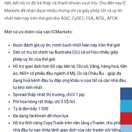
tiến, kết nối có độ trễ thấp và thanh khoản vượt trội. Cho đến nay IC
Markets đã nhận được nhiều chứng chỉ và giấy phép tốt và uy tín
nhất hiện nay trên thế giới như ASIC, CySEC, FSA, AFSL, AFCA.
Một số ưu điểm của sàn ICMarkets:
Được đánh giá uy tín, minh bạch nhất hiện nay trên thế giới
Sàn có trụ sở chính tại Australia (Úc) và sở hữu nhiều giấy
phép uy tín của thế giới.
Hỗ trợ giao dịch hơn 60 cặp tiền tệ, Chỉ số, Vàng, hàng hoá, tiền
ảo, 460+ cổ phiếu đầu ngành ở Mỹ, Úc và Châu Âu... giúp đa
dạng hoá kênh đầu tư đáp ứng khẩu vị của tất cả các nhà đầu
tư khó tính nhất
Spread thấp nhất thị trường, chỉ 0.1 pip
Phí hoa hồng rất thấp, chỉ 3.5$/lot
Tỷ lệ đòn bẩy 1:500
Đa dạng tài khoản để chọn lựa
Hỗ trợ tính năng CopyTrade trên nền tảng cTrader, cho phép
nhà đầu tư sao chép lệnh giao dịch của các trader nổi tiếng