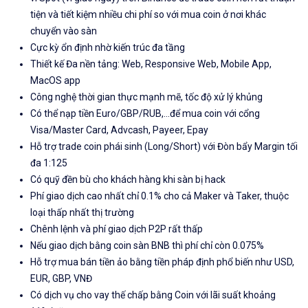
tiện và tiết kiệm nhiều chi phí so với mua coin ở nơi khác
chuyển vào sàn
Cực kỳ ổn định nhờ kiến trúc đa tầng
Thiết kế Đa nền tảng: Web, Responsive Web, Mobile App,
MacOS app
Công nghệ thời gian thực mạnh mẽ, tốc độ xử lý khủng
Có thể nạp tiền Euro/GBP/RUB,...để mua coin với cổng
Visa/Master Card, Advcash, Payeer, Epay
Hỗ trợ trade coin phái sinh (Long/Short) với Đòn bẩy Margin tối
đa 1:125
Có quỹ đền bù cho khách hàng khi sàn bị hack
Phí giao dịch cao nhất chỉ 0.1% cho cả Maker và Taker, thuộc
loại thấp nhất thị trường
Chênh lệnh và phí giao dịch P2P rất thấp
Nếu giao dịch bằng coin sàn BNB thì phí chỉ còn 0.075%
Hỗ trợ mua bán tiền ảo bằng tiền pháp định phổ biến như USD,
EUR, GBP, VNĐ
Có dịch vụ cho vay thế chấp bằng Coin với lãi suất khoảng