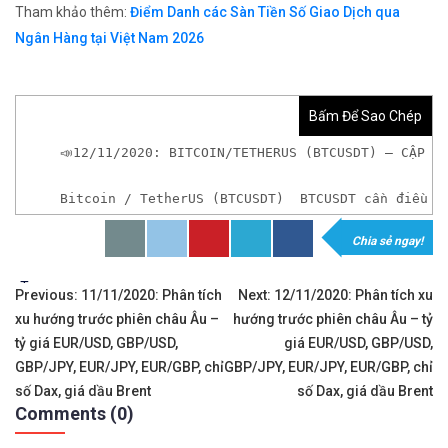
Tham khảo thêm:
Điểm Danh các Sàn Tiền Số Giao Dịch qua
Ngân Hàng tại Việt Nam 2026
Bấm Để Sao Chép
📣12/11/2020: BITCOIN/TETHERUS (BTCUSDT) – CẬP N
Bitcoin / TetherUS (BTCUSDT)  BTCUSDT cần điều c
Chia sẻ ngay!
*Nếu chưa có tài khoản giao dịch Tiền Ảo hoặc mu
Tags:
Điều
Previous:
11/11/2020: Phân tích
Next:
12/11/2020: Phân tích xu
xu hướng trước phiên châu Âu –
hướng trước phiên châu Âu – tỷ
hướng
tỷ giá EUR/USD, GBP/USD,
giá EUR/USD, GBP/USD,
Sàn Bi
bài
GBP/JPY, EUR/JPY, EUR/GBP, chỉ
GBP/JPY, EUR/JPY, EUR/GBP, chỉ
số Dax, giá dầu Brent
số Dax, giá dầu Brent
viết
Comments (0)