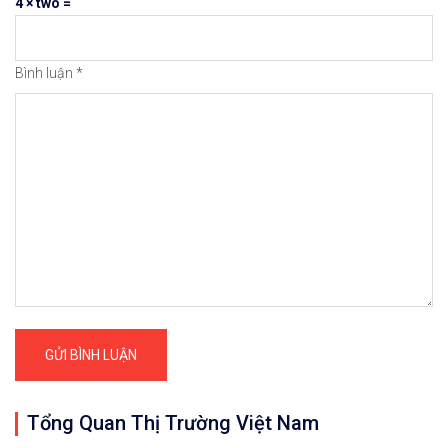
4 × two =
Bình luận
*
Hướng Dẫn Cách Tích Hợp Tài Khoản Ngân 
Hướng Dẫn Chi Tiết Cách Giao Dịch Mua –
Cảm ơn bạn đã đọc bài viết 
12/11/2020: Bitcoin/T
Tổng Quan Thị Trường Việt Nam