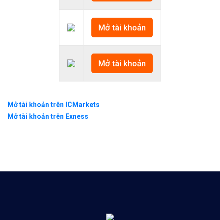
✅Xem video hướng dẫn cách mua bán tiền điện tử t
𝘟𝘦𝘮 𝘤𝘩𝘪 𝘵𝘪ế𝘵: https://chungkhoanforex.com/12
Mở tài khoản
😘Cảm ơn bạn đã xem thông tin😘🍀🤗Chúc bạn giao 
Mở tài khoản
#binance #remitano #bitcoin #tiendientu #tienso 
Mở tài khoản trên ICMarkets
Mở tài khoản trên Exness