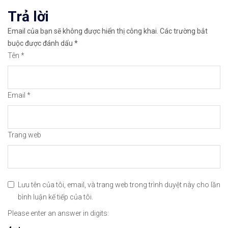
Trả lời
Email của bạn sẽ không được hiển thị công khai.
Các trường bắt
buộc được đánh dấu
*
Tên
*
Mở tà
Email
*
Trang web
Hướng Dẫn Mở Tài Khoản Giao Dịch Tiền S
Lưu tên của tôi, email, và trang web trong trình duyệt này cho lần
bình luận kế tiếp của tôi.
Please enter an answer in digits:
Hướng Dẫn Cách Xác Thực Tài Khoản BINAN