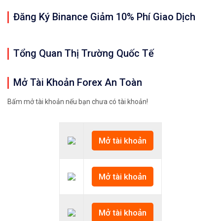
Đăng Ký Binance Giảm 10% Phí Giao Dịch
Quan trọng: Các nhận định, đánh giá, dự 
Tổng Quan Thị Trường Quốc Tế
𝘟𝘦𝘮 𝘤𝘩𝘪 𝘵𝘪ế𝘵: https://chungkhoanforex.com/12
Mở Tài Khoản Forex An Toàn
✨🏆𝐀𝐧 𝐭â𝐦 𝐦ở 𝐭à𝐢 𝐤𝐡𝐨ả𝐧 𝐠𝐢𝐚𝐨 𝐝ị𝐜𝐡 𝐁𝐢𝐭𝐜𝐨𝐢𝐧 𝐯à 𝐧𝐡𝐢ề𝐮 𝐥𝐨ạ𝐢
Bấm mở tài khoản nếu bạn chưa có tài khoản!
👉𝘔ở 𝘵à𝘪 𝘬𝘩𝘰ả𝘯 𝘵𝘳ê𝘯 𝘴à𝘯 𝘉𝘪𝘯𝘢𝘯𝘤𝘦 𝘯ổ𝘪 𝘵𝘪ế
✅Xem cách mở tài khoản trên sàn Binance được giả
Mở tài khoản
✅Xem hướng dẫn cách giao dịch Mua – Bán tiền điệ
Mở tài khoản
👉𝘔ở 𝘵à𝘪 𝘬𝘩𝘰ả𝘯 𝘵𝘳ê𝘯 𝘴à𝘯 𝘙𝘦𝘮𝘪𝘵𝘢𝘯𝘰 𝘯ổ𝘪 𝘵𝘪ế
✅Xem cách mở tài khoản trên sàn Remitano dễ nhất
Mở tài khoản