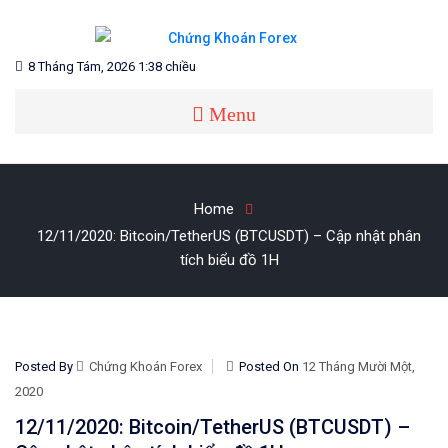
Skip
to
content
Blog chia sẻ về Chứng Khoán và Forex
CHỨNG KHOÁN FOREX
8 Tháng Tám, 2026 1:38 chiều
Menu
Home
12/11/2020: Bitcoin/TetherUS (BTCUSDT) – Cập nhật phân
tích biểu đồ 1H
Posted By
Chứng Khoán Forex
Posted On
12 Tháng Mười Một,
2020
12/11/2020: Bitcoin/TetherUS (BTCUSDT) –