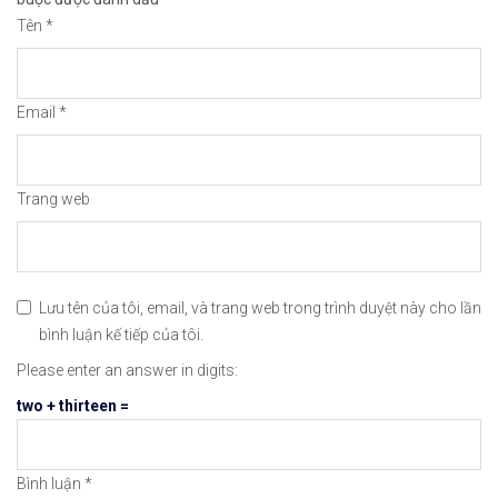
Tên
*
😘Cảm ơn bạn đã xem thông tin😘🍀🤗Chúc bạn giao 
#icmarkets #binance #exness #taichinh #dautu #fo
Email
*
Trang web
Lưu tên của tôi, email, và trang web trong trình duyệt này cho lần
bình luận kế tiếp của tôi.
Please enter an answer in digits:
two + thirteen =
Bình luận
*