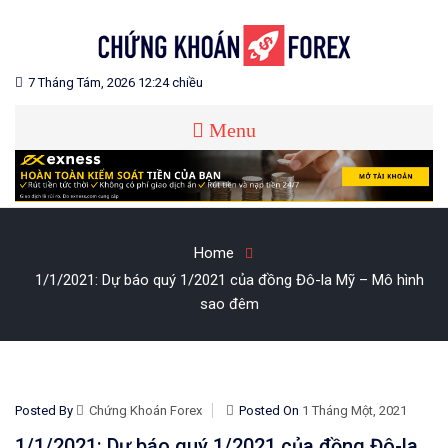
Skip
to
content
Blog chia sẻ về Chứng Khoán và Forex
CHỨNG KHOÁN FOREX
7 Tháng Tám, 2026 12:24 chiều
Menu
Home
1/1/2021: Dự báo quý 1/2021 của đồng Đô-la Mỹ – Mô hình
sao đêm
Posted By
Chứng Khoán Forex
Posted On
1 Tháng Một, 2021
1/1/2021: Dự báo quý 1/2021 của đồng Đô-la