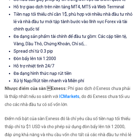
Hỗ trợ giao dịch trên nền tảng MT4, MT5 và Web Terminal
Tiền nạp tối thiểu chỉ cần 1$, phù hợp với nhiều nhà đầu tư nhỏ
lẻ và nhà đầu tư mới tập tành bước vào lĩnh vực Forex và tài
chính quốc tế
Đa dạng sản phẩm tài chính để đầu tư gồm: Các cặp tiền tệ,
Vàng, Dầu Thô, Chứng Khoán, Chỉ số,...
Spread chỉ từ 0.3 pip
Đòn bẩy lên tới 1:2000
Hỗ trợ nhiệt tình 24/7
Đa dạng hình thức nạp rút tiền
Xử lý Nạp/Rút tiền nhanh và Miễn phí
Nhược điểm của sàn Exness:
Phí giao dịch ở Exness chưa phải
là thấp nhất nếu so sánh với
ICMarkets
, do đó Exness chưa tối ưu
cho các nhà đầu tư có số vốn lớn.
Điểm nổi bật của sàn Exness đó là chỉ yêu cầu số tiền nạp tối thiểu
thấp chỉ từ $1 USD và cho phép sử dụng đòn bẩy lên tới 1:2000,
đáp ứng khả năng và nhu cầu vốn cho tất cả các nhà đầu tư nhỏ lẻ