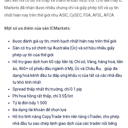
tiến, kết nối có độ trễ thấp và thanh khoản vượt trội. Cho đến nay IC
Markets đã nhận được nhiều chứng chỉ và giấy phép tốt và uy tín
nhất hiện nay trên thế giới như ASIC, CySEC, FSA, AFSL, AFCA.
Một số ưu điểm của sàn ICMarkets:
Được đánh giá uy tín, minh bạch nhất hiện nay trên thế giới
Sàn có trụ sở chính tại Australia (Úc) và sở hữu nhiều giấy
phép uy tín của thế giới.
Hỗ trợ giao dịch hơn 60 cặp tiền tệ, Chỉ số, Vàng, hàng hoá, tiền
ảo, 460+ cổ phiếu đầu ngành ở Mỹ, Úc và Châu Âu... giúp đa
dạng hoá kênh đầu tư đáp ứng khẩu vị của tất cả các nhà đầu
tư khó tính nhất
Spread thấp nhất thị trường, chỉ 0.1 pip
Phí hoa hồng rất thấp, chỉ 3.5$/lot
Tỷ lệ đòn bẩy 1:500
Đa dạng tài khoản để chọn lựa
Hỗ trợ tính năng CopyTrade trên nền tảng cTrader, cho phép
nhà đầu tư sao chép lệnh giao dịch của các trader nổi tiếng