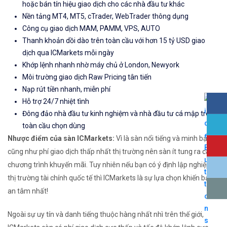
hoặc bán tín hiệu giao dịch cho các nhà đầu tư khác
Nền tảng MT4, MT5, cTrader, WebTrader thông dụng
Công cụ giao dịch MAM, PAMM, VPS, AUTO
Thanh khoản dồi dào trên toàn cầu với hơn 15 tỷ USD giao
dịch qua ICMarkets mỗi ngày
Khớp lệnh nhanh nhờ máy chủ ở London, Newyork
Môi trường giao dịch Raw Pricing tân tiến
Nạp rút tiền nhanh, miễn phí
Hỗ trợ 24/7 nhiệt tình
Đông đảo nhà đầu tư kinh nghiệm và nhà đầu tư cá mập trên
toàn cầu chọn dùng
Nhược điểm của sàn ICMarkets:
Vì là sàn nổi tiếng và minh bạch
cũng như phí giao dịch thấp nhất thị trường nên sàn ít tung ra các
chương trình khuyến mãi. Tuy nhiên nếu bạn có ý định lập nghiệp từ
thị trường tài chính quốc tế thì ICMarkets là sự lựa chọn khiến bạn
an tâm nhất!
Ngoài sự uy tín và danh tiếng thuộc hàng nhất nhì trên thế giới,