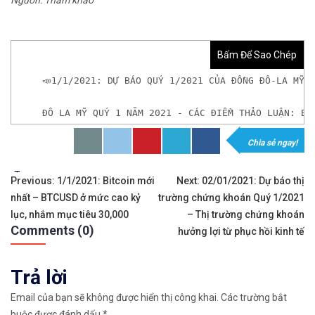
Bấm Để Sao Chép
📣1/1/2021: DỰ BÁO QUÝ 1/2021 CỦA ĐỒNG ĐÔ-LA MỸ 
ĐÔ LA MỸ QUÝ 1 NĂM 2021 - CÁC ĐIỂM THẢO LUẬN: Bấ
Chia sẻ ngay!
𝘟𝘦𝘮 𝘤𝘩𝘪 𝘵𝘪ế𝘵: https://chungkhoanforex.com/1-
Tags:
Điều
✨🏆𝐗𝐨á 𝐛ỏ 𝐥𝐨 𝐥ắ𝐧𝐠 𝐤𝐡𝐢 𝐭𝐡𝐚𝐦 𝐠𝐢𝐚 𝐭𝐡ị 𝐭𝐫ườ𝐧𝐠 𝐭à𝐢 𝐜𝐡í𝐧𝐡 
Previous:
1/1/2021: Bitcoin mới
Next:
02/01/2021: Dự báo thị
nhất – BTCUSD ở mức cao kỷ
trường chứng khoán Quý 1/2021
hướng
✅𝘔ở 𝘵à𝘪 𝘬𝘩𝘰ả𝘯 𝘵𝘳ê𝘯 𝘴à𝘯 𝘌𝘹𝘯𝘦𝘴𝘴 𝘜𝘺 𝘛í𝘯 𝘷
lục, nhắm mục tiêu 30,000
– Thị trường chứng khoán
Comments (0)
bài
hưởng lợi từ phục hồi kinh tế
✅𝘔ở 𝘵à𝘪 𝘬𝘩𝘰ả𝘯 𝘵𝘳ê𝘯 𝘴à𝘯 𝘐𝘊𝘔𝘢𝘳𝘬𝘦𝘵𝘴 𝘯ổ𝘪 𝘵𝘪ế
viết
Trả lời
✅𝘔ở 𝘵à𝘪 𝘬𝘩𝘰ả𝘯 𝘵𝘳ê𝘯 𝘴à𝘯 𝘉𝘪𝘯𝘢𝘯𝘤𝘦 𝘯ổ𝘪 𝘵𝘪ế𝘯𝘨 
Email của bạn sẽ không được hiển thị công khai.
Các trường bắt
🔗https://chungkhoanforex.com/1-1-2021-du-bao-qu
buộc được đánh dấu
*