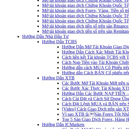
Mở tài khoản giao dịch Chứng Khoán Quốc Tế
Mở tài khoản giao dịch Chứng Khoán Quốc Tế,
Mở tài khoản giao dịch Forex, Vàng, Tiền số tr
Mở tài khoản giao dịch Chứng Khoán Quốc Tế,
Mở tài khoản giao dịch Chứng Khoán Quốc Tế
Mở tài khoản giao dịch tiền số trên sàn Binanc
Mở tài khoản giao dịch tiền số trên sàn Remita
Hướng Dẫn Nhà Đầu Tư
Hướng Dẫn TCBS
Hướng Dẫn Mở Tài Khoản Giao Dịc
Hướng Dẫn Cách Xác Minh Tài Kh
Cách liên kết Tài khoản TCBS với 
Cách Nạp Tiền vào Tài Khoản Chứ
Hướng dẫn cách MUA Cổ Phiếu trê
Hướng dẫn Cách BÁN Cổ phiếu trên
Hướng Dẫn XTB
Các Bước Mở Tài Khoản Mới trên 
Các Bước Xác Thực Tài Khoản XT
Hướng Dẫn Các Bước NẠP TIỀN –
Cách Cài Đặt và Cách Sử Dụng Ứ
Cách Đặt Lệnh MUA và BÁN trên 
[Video] Cách Giao Dịch trên sàn XT
Vì sao XTB là Sàn Forex Tốt Nhất
Top 5 Sàn Giao Dịch Forex, Hàng 
Hướng Dẫn ICMarkets