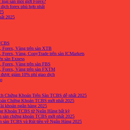
 loại sàn môi giới Forex?
 dịch forex phù hợp nhất
25
ất 2025
 TCBS
, Forex, Vàng trên sàn XTB
 Forex, Vàng, CopyTrade trên sàn ICMarkets
ên sàn Exness
 Forex, Vàng trên sàn FBS
, Forex, Vàng trên sàn FXTM
e được giảm 10% phí giao dịch
no
h Chứng Khoán Trên Sàn TCBS dễ nhất 2025
oản Chứng Khoán TCBS mới nhất 2025
Tài khoản ngân hàng 2025
ng Khoán TCBS từ Ngân Hàng bất kỳ
n sàn chứng khoán TCBS mới nhất 2025
 sàn TCBS và Rút tiền về Ngân Hàng 2025