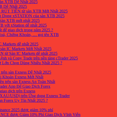
sàn XTB Dễ Nhất 2025
B Dễ Nhất 2025
 RÚT TIỀN từ sàn XTB Mới Nhất 2025
ng Dụng xSTATION của sàn XTB 2025
Sàn XTB mới nhất 2025
B với xStation dễ nhất 2025
 để giao dịch trong năm 2025 ?
 Hoá, Chứng Khoán, … gọi tên XTB
 Markets dễ nhất 2025
ản IC Markets Mới Nhất 2025
từ Sàn IC Markets dễ nhất 2025
nh và Copy Trade trên nền tảng cTrader 2025
ư Lớn Chọn Dùng Nhiều Nhất 2025 ?
trên sàn Exness Dễ Nhất 2025
i Khoản Exness Mới Nhất
ền trên sàn Exness An Toàn Nhất
ader App Để Giao Dịch Forex
iao dịch trên Exness
XAU/USD) trên Ứng dụng Exness Trader
àn Forex Uy Tín Nhất 2025 ?
inance 2025 được giảm 10% phí
ANCE được Giảm 10% Phí Giao Dịch Vĩnh Viễn