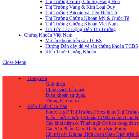
Thị Trường Forex, Chỉ Số, Hàng Hoá
Thị Trường Vàng & Kim Loại Quý
Thị Trường Bitcoin và Tiền Điện Tử
Thị Trường Chứng Khoán Mỹ & Quốc Tế
Thị Trường Chứng Khoán Việt Nam
Tin Tức Tác Động Đến Thị Trường
Chứng Khoán Việt Nam
Mở tài khoản trên sàn TCBS
Hướng Dẫn đầy đủ về sàn chứng khoán TCBS
Kiến Thức Chứng Khoán
Close Menu
Trang chủ
Giới thiệu
Chính sách bảo mật
Điều khoản sử dụng
Thông báo rủi ro
Kiến Thức Căn Bản
Forex là gì? Thị Trường Forex khác Thị Trườ
Kiến Thức Chứng Khoán Cơ Bản dành Cho N
Các khái niệm & Thuật ngữ Cơ bản trong đầu 
Các Sản Phẩm Giao Dịch trên Sàn Forex
Chi tiết các Khung Thời Gian Giao Dịch trên 