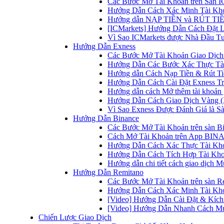
Các Bước Mở Tài Khoản trên Sàn IC
Hướng Dẫn Cách Xác Minh Tài Kho
Hướng dẫn NẠP TIỀN và RÚT TIỀN 
[ICMarkets] Hướng Dẫn Cách Đặt Lệ
Vì Sao ICMarkets được Nhà Đầu T
Hướng Dẫn Exness
Các Bước Mở Tài Khoản Giao Dịch 
Hướng Dẫn Các Bước Xác Thực Tài
Hướng dẫn Cách Nạp Tiền & Rút Tiề
Hướng Dẫn Cách Cài Đặt Exness Tr
Hướng dẫn cách Mở thêm tài khoản g
Hướng Dẫn Cách Giao Dịch Vàng (
Vì Sao Exness Được Đánh Giá là Sà
Hướng Dẫn Binance
Các Bước Mở Tài Khoản trên sàn B
Cách Mở Tài Khoản trên App BINA
Hướng Dẫn Cách Xác Thực Tài Kh
Hướng Dẫn Cách Tích Hợp Tài Kho
Hướng dẫn chi tiết cách giao dịch
Hướng Dẫn Remitano
Các Bước Mở Tài Khoản trên sàn R
Hướng Dẫn Cách Xác Minh Tài Kho
[Video] Hướng Dẫn Cài Đặt & Kích 
[Video] Hướng Dẫn Nhanh Cách Mu
Chiến Lược Giao Dịch