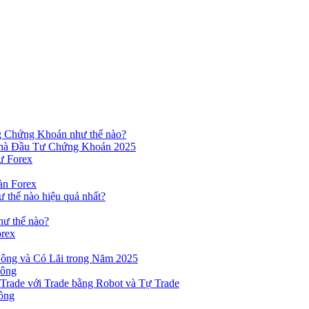
ng Chứng Khoán như thế nào?
hà Đầu Tư Chứng Khoán 2025
ư Forex
àn Forex
ư thế nào hiệu quả nhất?
hư thế nào?
orex
ông và Có Lãi trong Năm 2025
Công
yTrade với Trade bằng Robot và Tự Trade
ông