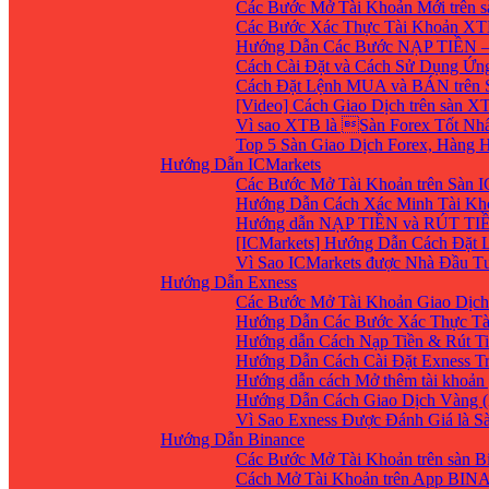
Các Bước Mở Tài Khoản Mới trên 
Các Bước Xác Thực Tài Khoản XT
Hướng Dẫn Các Bước NẠP TIỀN –
Cách Cài Đặt và Cách Sử Dụng Ứ
Cách Đặt Lệnh MUA và BÁN trên 
[Video] Cách Giao Dịch trên sàn XT
Vì sao XTB là Sàn Forex Tốt Nhất
Top 5 Sàn Giao Dịch Forex, Hàng
Hướng Dẫn ICMarkets
Các Bước Mở Tài Khoản trên Sàn IC
Hướng Dẫn Cách Xác Minh Tài Kho
Hướng dẫn NẠP TIỀN và RÚT TIỀN 
[ICMarkets] Hướng Dẫn Cách Đặt Lệ
Vì Sao ICMarkets được Nhà Đầu T
Hướng Dẫn Exness
Các Bước Mở Tài Khoản Giao Dịch 
Hướng Dẫn Các Bước Xác Thực Tà
Hướng dẫn Cách Nạp Tiền & Rút Ti
Hướng Dẫn Cách Cài Đặt Exness Tr
Hướng dẫn cách Mở thêm tài khoản g
Hướng Dẫn Cách Giao Dịch Vàng (
Vì Sao Exness Được Đánh Giá là S
Hướng Dẫn Binance
Các Bước Mở Tài Khoản trên sàn B
Cách Mở Tài Khoản trên App BIN