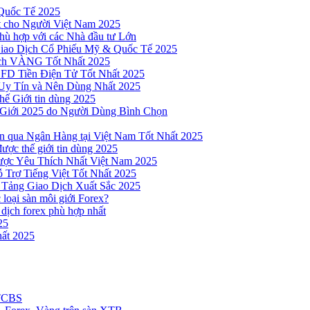
Quốc Tế 2025
t cho Người Việt Nam 2025
hù hợp với các Nhà đầu tư Lớn
Giao Dịch Cổ Phiếu Mỹ & Quốc Tế 2025
ịch VÀNG Tốt Nhất 2025
 CFD Tiền Điện Tử Tốt Nhất 2025
Uy Tín và Nên Dùng Nhất 2025
hế Giới tin dùng 2025
 Giới 2025 do Người Dùng Bình Chọn
n qua Ngân Hàng tại Việt Nam Tốt Nhất 2025
ược thế giới tin dùng 2025
Được Yêu Thích Nhất Việt Nam 2025
 Trợ Tiếng Việt Tốt Nhất 2025
 Tảng Giao Dịch Xuất Sắc 2025
loại sàn môi giới Forex?
 dịch forex phù hợp nhất
25
ất 2025
 TCBS