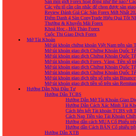
Sàn môi giới Forex hoạt động như thế nào? Các
Các yếu tố cần cân nhắc để chọn được sàn giao
Review Đánh Giá Các Sàn Forex Mới Nhất 20
Điểm Danh 4 Sàn CopyTrade Hiệu Quả Tốt Nh
Thưởng & Khuyến Mãi Forex
Khoá Học - Hội Thảo Forex
Cuộc Thi Giao Dịch Forex
Mở Tài Khoản
Mở tài khoản chứng khoán Việt Nam trên sàn
Mở tài khoản giao dịch Chứng Khoán Quốc Tế
Mở tài khoản giao dịch Chứng Khoán Quốc Tế,
Mở tài khoản giao dịch Forex, Vàng, Tiền số tr
Mở tài khoản giao dịch Chứng Khoán Quốc Tế,
Mở tài khoản giao dịch Chứng Khoán Quốc Tế
Mở tài khoản giao dịch tiền số trên sàn Binanc
Mở tài khoản giao dịch tiền số trên sàn Remita
Hướng Dẫn Nhà Đầu Tư
Hướng Dẫn TCBS
Hướng Dẫn Mở Tài Khoản Giao Dịc
Hướng Dẫn Cách Xác Minh Tài Kh
Cách liên kết Tài khoản TCBS với 
Cách Nạp Tiền vào Tài Khoản Chứ
Hướng dẫn cách MUA Cổ Phiếu trê
Hướng dẫn Cách BÁN Cổ phiếu trên
Hướng Dẫn XTB