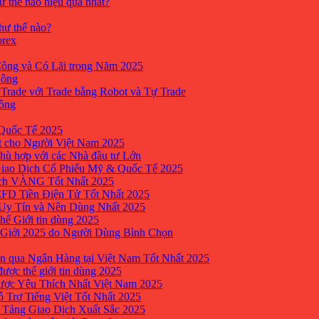
ư thế nào hiệu quả nhất?
như thế nào?
orex
ông và Có Lãi trong Năm 2025
Công
yTrade với Trade bằng Robot và Tự Trade
công
Quốc Tế 2025
t cho Người Việt Nam 2025
hù hợp với các Nhà đầu tư Lớn
Giao Dịch Cổ Phiếu Mỹ & Quốc Tế 2025
ịch VÀNG Tốt Nhất 2025
 CFD Tiền Điện Tử Tốt Nhất 2025
 Uy Tín và Nên Dùng Nhất 2025
hế Giới tin dùng 2025
 Giới 2025 do Người Dùng Bình Chọn
n qua Ngân Hàng tại Việt Nam Tốt Nhất 2025
ược thế giới tin dùng 2025
Được Yêu Thích Nhất Việt Nam 2025
ỗ Trợ Tiếng Việt Tốt Nhất 2025
 Tảng Giao Dịch Xuất Sắc 2025