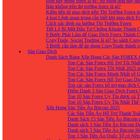
Đòn bẩy trong forex là gì? Sử dụng đòn bẩy nh
Bán khống trên thị trường forex là gì?
Kiếm tiền từ giao dịch trên Thị Trường Forex 
4 loại Lệnh quan trọng cần biết khi giao dịch F
Cách xác định xu hướng Thị Trường Forex
Tiết Lộ Bí Mật Đầu Tư Chứng Khoán Thành C
9 Bước Phải Làm để Giao Dịch Forex Thành 
CopyTrade, Social Trading là gì? So sánh Cop
3 Bước cần làm để áp dụng CopyTrade thành 
Sàn Giao Dịch
Danh Sách Bảng Xếp Hạng Các Sàn FOREX 
Top Các Sàn Forex Hỗ Trợ Tốt Nhấ
Top Các Sàn Forex Tốt Nhất 2025 p
Top Các Sàn Forex Mạnh Nhất về 
Top Các Sàn Forex Hỗ Trợ Giao D
Top các sàn Forex hỗ trợ giao dịch
Điểm Danh 3 Sàn Giao Dịch Forex
Top 10 Sàn Forex Uy Tín được cả T
Top 10 Sàn Forex Uy Tín Nhất Thế
Xếp Hạng Sàn Tiền Ảo Bitcoin 2025
Các Sàn Tiền Ảo Hỗ Trợ Thanh Toá
Danh Sách 15 Sàn Tiền Ảo Bitcoin đ
Danh sách 3 Sàn Tiền Ảo Bitcoin 
Danh sách 5 Sàn Tiền Ảo Bitcoin H
Top 3 Sàn Tiền Ảo Quốc Tế có Nền