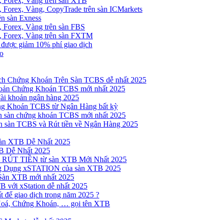
, Forex, Vàng trên sàn XTB
 Forex, Vàng, CopyTrade trên sàn ICMarkets
ên sàn Exness
 Forex, Vàng trên sàn FBS
, Forex, Vàng trên sàn FXTM
e được giảm 10% phí giao dịch
no
h Chứng Khoán Trên Sàn TCBS dễ nhất 2025
oản Chứng Khoán TCBS mới nhất 2025
Tài khoản ngân hàng 2025
ng Khoán TCBS từ Ngân Hàng bất kỳ
n sàn chứng khoán TCBS mới nhất 2025
 sàn TCBS và Rút tiền về Ngân Hàng 2025
sàn XTB Dễ Nhất 2025
B Dễ Nhất 2025
 RÚT TIỀN từ sàn XTB Mới Nhất 2025
ng Dụng xSTATION của sàn XTB 2025
Sàn XTB mới nhất 2025
B với xStation dễ nhất 2025
 để giao dịch trong năm 2025 ?
Hoá, Chứng Khoán, … gọi tên XTB