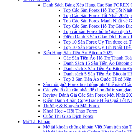
Danh Sách Bảng Xếp Hạng Các Sàn FOREX 
Top Các Sàn Forex Hỗ Trợ Tốt Nhấ
Top Các Sàn Forex Tốt Nhất 2025 p
Top Các Sàn Forex Mạnh Nhất về 
Top Các Sàn Forex Hỗ Trợ Giao D
Top các sàn Forex hỗ trợ giao dịch
Điểm Danh 3 Sàn Giao Dịch Forex 
Top 10 Sàn Forex Uy Tín được cả T
Top 10 Sàn Forex Uy Tín Nhất Thế
Xếp Hạng Sàn Tiền Ảo Bitcoin 2025
Các Sàn Tiền Ảo Hỗ Trợ Thanh Toá
Danh Sách 15 Sàn Tiền Ảo Bitcoin đ
Danh sách 3 Sàn Tiền Ảo Bitcoin 
Danh sách 5 Sàn Tiền Ảo Bitcoin Hỗ
Top 3 Sàn Tiền Ảo Quốc Tế có Nền
Sàn môi giới Forex hoạt động như thế nào? Các 
Các yếu tố cần cân nhắc để chọn được sàn giao
Review Đánh Giá Các Sàn Forex Mới Nhất 20
Điểm Danh 4 Sàn CopyTrade Hiệu Quả Tốt Nh
Thưởng & Khuyến Mãi Forex
Khoá Học – Hội Thảo Forex
Cuộc Thi Giao Dịch Forex
Mở Tài Khoản
Mở tài khoản chứng khoán Việt Nam trên sàn