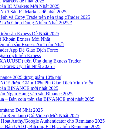
 Markets dễ nhất 2025
ản IC Markets Mới Nhất 2025
từ Sàn IC Markets dễ nhất 2025
nh và Copy Trade trên nền tảng cTrader 2025
ư Lớn Chọn Dùng Nhiều Nhất 2025 ?
trên sàn Exness Dễ Nhất 2025
 Khoản Exness Mới Nhất
n trên sàn Exness An Toàn Nhất
ader App Để Giao Dịch Forex
iao dịch trên Exness
XAU/USD) trên Ứng dụng Exness Trader
n Forex Uy Tín Nhất 2025 ?
inance 2025 được giảm 10% phí
NCE được Giảm 10% Phí Giao Dịch Vĩnh Viễn
oản BINANCE mới nhất 2025
ản Ngân Hàng vào sàn Binance 2025
 Mua – Bán coin trên sàn BINANCE mới nhất 2025
emitano Dễ Nhất 2025
ản Remitano (Có Video) Mới Nhất 2025
Hoạt Authy/Google Authenticator cho Remitano 2025
a Bán USDT, Bitcoin, ETH,… trên Remitano 2025