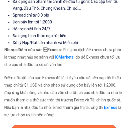
Đa dạng sản phẩm tài chính để đầu tư gồm: Các cặp tiền tệ,
Vàng, Dầu Thô, Chứng Khoán, Chỉ số,...
Spread chỉ từ 0.3 pip
Đòn bẩy lên tới 1:2000
Hỗ trợ nhiệt tình 24/7
Đa dạng hình thức nạp rút tiền
Xử lý Nạp/Rút tiền nhanh và Miễn phí
Nhược điểm của sàn Exness:
Phí giao dịch ở Exness chưa phải
là thấp nhất nếu so sánh với
ICMarkets
, do đó Exness chưa tối ưu
cho các nhà đầu tư có số vốn lớn.
Điểm nổi bật của sàn Exness đó là chỉ yêu cầu số tiền nạp tối thiểu
thấp chỉ từ $1 USD và cho phép sử dụng đòn bẩy lên tới 1:2000,
đáp ứng khả năng và nhu cầu vốn cho tất cả các nhà đầu tư nhỏ lẻ
muốn tham gia thử sức trên thị trường Forex và Tài chính quốc tế.
Nếu bạn là nhà đầu tư nhỏ lẻ mới tham gia thị trường thì
Exness
là
sự lựa chọn uy tín nên dùng!