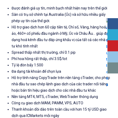
Được đánh giá uy tín, minh bạch nhất hiện nay trên thế giới
Sàn có trụ sở chính tại Australia (Úc) và sở hữu nhiều giấy
phép uy tín của thế giới.
Hỗ trợ giao dịch hơn 60 cặp tiền tệ, Chỉ số, Vàng, hàng hoá, tiền
ảo, 460+ cổ phiếu đầu ngành ở Mỹ, Úc và Châu Âu... giúp đa
dạng hoá kênh đầu tư đáp ứng khẩu vị của tất cả các nhà đầu
tư khó tính nhất
Spread thấp nhất thị trường, chỉ 0.1 pip
Phí hoa hồng rất thấp, chỉ 3.5$/lot
Tỷ lệ đòn bẩy 1:500
Đa dạng tài khoản để chọn lựa
Hỗ trợ tính năng CopyTrade trên nền tảng cTrader, cho phép
nhà đầu tư sao chép lệnh giao dịch của các trader nổi tiếng
hoặc bán tín hiệu giao dịch cho các nhà đầu tư khác
Nền tảng MT4, MT5, cTrader, WebTrader thông dụng
Công cụ giao dịch MAM, PAMM, VPS, AUTO
Thanh khoản dồi dào trên toàn cầu với hơn 15 tỷ USD giao
dịch qua ICMarkets mỗi ngày