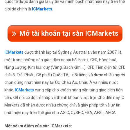
quốc tế được đánh giá là uy tín và minh bạch nhất hiện nay trên thế
giới đó chính là
ICMarkets
.
Mở tài khoản tại sàn ICMarkets
ICMarkets
được thành lập tại Sydney, Australia vào năm 2007, là
một trong những sàn giao dịch ngoại hối Forex, CFD, Hàng hoá,
Năng Lượng, Kim loại quý (Vàng, Bạch Kim,...), CFD Tiền điện tử, CFD
chỉ số, Trái Phiếu, Cổ phiếu Quốc Tế,... nổi tiếng và được nhiều người
chọn dùng nhất hiện nay tại Úc, Châu Âu, Châu Á và nhiều nước
khác.
ICMarkets
cung cấp cho khách hàng nền tảng giao dịch tiên
tiến, kết nối có độ trễ thấp và thanh khoản vượt trội. Cho đến nay IC
Markets đã nhận được nhiều chứng chỉ và giấy phép tốt và uy tín
nhất hiện nay trên thế giới như ASIC, CySEC, FSA, AFSL, AFCA.
Một số ưu điểm của sàn ICMarkets: