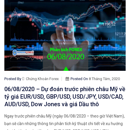
Posted By
Chứng Khoán Forex
Posted On
8 Tháng Tám, 2020
06/08/2020 – Dự đoán trước phiên châu Mỹ về
tỷ giá EUR/USD, GBP/USD, USD/JPY, USD/CAD,
AUD/USD, Dow Jones và giá Dầu thô
Ngay trước phiên châu Mỹ (ngày 06/08/2020 – theo giờ Việt Nam),
bạn sẽ cần những thông tin phân tích kỹ thuật chi tiết về xu hướng