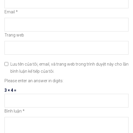
#icmarkets #binance #exness #taichinh #dautu #fo
Email
*
Trang web
Lưu tên của tôi, email, và trang web trong trình duyệt này cho lần
bình luận kế tiếp của tôi.
Please enter an answer in digits:
3 × 4 =
Bình luận
*