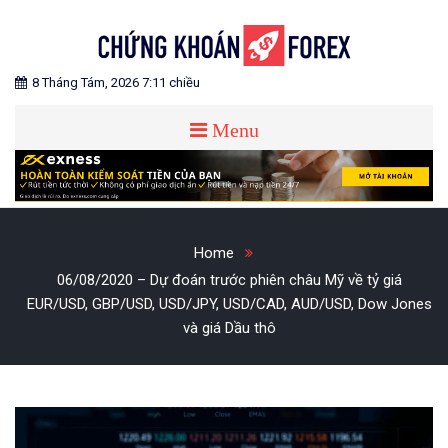
Skip
to
content
Blog chia sẻ về Chứng Khoán và Forex
CHỨNG KHOÁN FOREX
8 Tháng Tám, 2026 7:11 chiều
Menu
Home
06/08/2020 – Dự đoán trước phiên châu Mỹ về tỷ giá
EUR/USD, GBP/USD, USD/JPY, USD/CAD, AUD/USD, Dow Jones
và giá Dầu thô