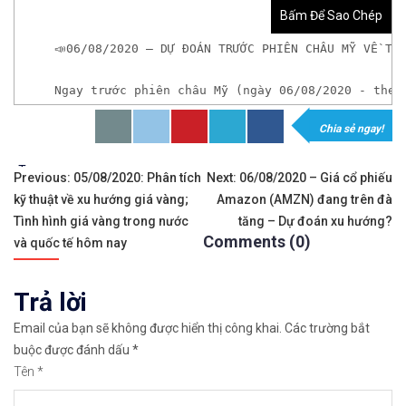
Bấm Để Sao Chép
📣06/08/2020 – DỰ ĐOÁN TRƯỚC PHIÊN CHÂU MỸ VỀ TỶ
Ngay trước phiên châu Mỹ (ngày 06/08/2020 - theo
Chia sẻ ngay!
𝘟𝘦𝘮 𝘤𝘩𝘪 𝘵𝘪ế𝘵: https://chungkhoanforex.com/
Tags:
Điều
✨🏆𝐗𝐨á 𝐛ỏ 𝐥𝐨 𝐥ắ𝐧𝐠 𝐤𝐡𝐢 𝐭𝐡𝐚𝐦 𝐠𝐢𝐚 𝐭𝐡ị 𝐭𝐫ườ𝐧𝐠 𝐭à𝐢 𝐜𝐡í𝐧𝐡 
Previous:
05/08/2020: Phân tích
Next:
06/08/2020 – Giá cổ phiếu
kỹ thuật về xu hướng giá vàng;
Amazon (AMZN) đang trên đà
hướng
✅𝘔ở 𝘵à𝘪 𝘬𝘩𝘰ả𝘯 𝘵𝘳ê𝘯 𝘴à𝘯 𝘌𝘹𝘯𝘦𝘴𝘴 𝘜𝘺 𝘛í𝘯 𝘷
Tình hình giá vàng trong nước
tăng – Dự đoán xu hướng?
Comments (0)
bài
và quốc tế hôm nay
✅𝘔ở 𝘵à𝘪 𝘬𝘩𝘰ả𝘯 𝘵𝘳ê𝘯 𝘴à𝘯 𝘐𝘊𝘔𝘢𝘳𝘬𝘦𝘵𝘴 𝘯ổ𝘪 𝘵𝘪ế
viết
Trả lời
✅𝘔ở 𝘵à𝘪 𝘬𝘩𝘰ả𝘯 𝘵𝘳ê𝘯 𝘴à𝘯 𝘉𝘪𝘯𝘢𝘯𝘤𝘦 𝘯ổ𝘪 𝘵𝘪ế𝘯𝘨 
Email của bạn sẽ không được hiển thị công khai.
Các trường bắt
🔗https://chungkhoanforex.com/06-08-2020-du-doan
buộc được đánh dấu
*
Tên
*
😘Cảm ơn bạn đã xem thông tin😘🍀🤗Chúc bạn giao 