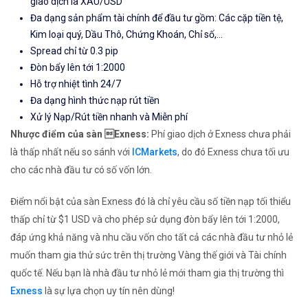
giao dịch là XAU/USD
Đa dạng sản phẩm tài chính để đầu tư gồm: Các cặp tiền tệ,
Kim loại quý, Dầu Thô, Chứng Khoán, Chỉ số,...
Spread chỉ từ 0.3 pip
Đòn bẩy lên tới 1:2000
Hỗ trợ nhiệt tình 24/7
Đa dạng hình thức nạp rút tiền
Xử lý Nạp/Rút tiền nhanh và Miễn phí
Nhược điểm của sàn Exness:
Phí giao dịch ở Exness chưa phải
là thấp nhất nếu so sánh với
ICMarkets
, do đó Exness chưa tối ưu
cho các nhà đầu tư có số vốn lớn.
Điểm nổi bật của sàn Exness đó là chỉ yêu cầu số tiền nạp tối thiểu
thấp chỉ từ $1 USD và cho phép sử dụng đòn bẩy lên tới 1:2000,
đáp ứng khả năng và nhu cầu vốn cho tất cả các nhà đầu tư nhỏ lẻ
muốn tham gia thử sức trên thị trường Vàng thế giới và Tài chính
quốc tế. Nếu bạn là nhà đầu tư nhỏ lẻ mới tham gia thị trường thì
Exness
là sự lựa chọn uy tín nên dùng!