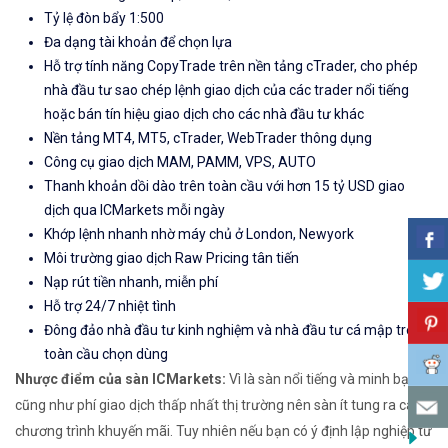
Tỷ lệ đòn bẩy 1:500
Đa dạng tài khoản để chọn lựa
Hỗ trợ tính năng CopyTrade trên nền tảng cTrader, cho phép
nhà đầu tư sao chép lệnh giao dịch của các trader nổi tiếng
hoặc bán tín hiệu giao dịch cho các nhà đầu tư khác
Nền tảng MT4, MT5, cTrader, WebTrader thông dụng
Công cụ giao dịch MAM, PAMM, VPS, AUTO
Thanh khoản dồi dào trên toàn cầu với hơn 15 tỷ USD giao
dịch qua ICMarkets mỗi ngày
Khớp lệnh nhanh nhờ máy chủ ở London, Newyork
Môi trường giao dịch Raw Pricing tân tiến
Nạp rút tiền nhanh, miễn phí
Hỗ trợ 24/7 nhiệt tình
Đông đảo nhà đầu tư kinh nghiệm và nhà đầu tư cá mập trên
toàn cầu chọn dùng
Nhược điểm của sàn ICMarkets:
Vì là sàn nổi tiếng và minh bạch
cũng như phí giao dịch thấp nhất thị trường nên sàn ít tung ra các
chương trình khuyến mãi. Tuy nhiên nếu bạn có ý định lập nghiệp từ