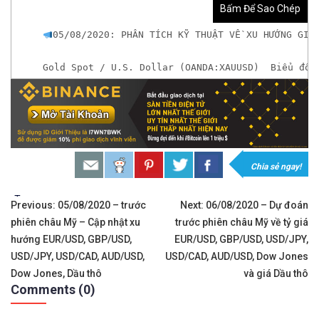
Bấm Để Sao Chép
05/08/2020: PHÂN TÍCH KỸ THUẬT VỀ XU HƯỚNG GIÁ
Gold Spot / U.S. Dollar (OANDA:XAUUSD)  Biểu đồ:
𝘟𝘦𝘮 𝘤𝘩𝘪 𝘵𝘪ế𝘵: https://chungkhoanforex.com/
𝐆𝐢𝐚𝐨 𝐝ị𝐜𝐡 𝐕à𝐧𝐠 𝐯ớ𝐢 𝐂𝐡ê𝐧𝐡 𝐋ệ𝐜𝐡 𝐜ự𝐜 𝐭𝐡ấ𝐩, 𝐓𝐡𝐚𝐧𝐡 𝐊𝐡
𝘔ở 𝘵à𝘪 𝘬𝘩𝘰ả𝘯 𝘵𝘳ê𝘯 𝘴à𝘯 𝘌𝘹𝘯𝘦𝘴𝘴 𝘜𝘺 𝘛í𝘯 
Chia sẻ ngay!
𝘔ở 𝘵à𝘪 𝘬𝘩𝘰ả𝘯 𝘵𝘳ê𝘯 𝘴à𝘯 𝘐𝘊𝘔𝘢𝘳𝘬𝘦𝘵𝘴 𝘯ổ𝘪 𝘵
Tags:
Điều
Previous:
05/08/2020 – trước
Next:
06/08/2020 – Dự đoán
phiên châu Mỹ – Cập nhật xu
trước phiên châu Mỹ về tỷ giá
hướng
https://chungkhoanforex.com/05-08-2020-phan-ti
hướng EUR/USD, GBP/USD,
EUR/USD, GBP/USD, USD/JPY,
bài
USD/JPY, USD/CAD, AUD/USD,
USD/CAD, AUD/USD, Dow Jones
Cảm ơn bạn đã xem thông tin
Chúc bạn giao 
Dow Jones, Dầu thô
và giá Dầu thô
viết
Comments (0)
#icmarkets #exness #taichinh #dautu #vang #giava