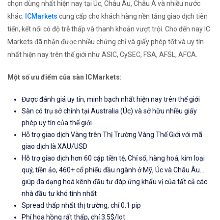
chọn dùng nhất hiện nay tại Úc, Châu Âu, Châu Á và nhiều nước
khác.
ICMarkets
cung cấp cho khách hàng nền tảng giao dịch tiên
tiến, kết nối có độ trễ thấp và thanh khoản vượt trội. Cho đến nay IC
Markets đã nhận được nhiều chứng chỉ và giấy phép tốt và uy tín
nhất hiện nay trên thế giới như ASIC, CySEC, FSA, AFSL, AFCA.
Một số ưu điểm của sàn ICMarkets:
Được đánh giá uy tín, minh bạch nhất hiện nay trên thế giới
Sàn có trụ sở chính tại Australia (Úc) và sở hữu nhiều giấy
phép uy tín của thế giới.
Hỗ trợ giao dịch Vàng trên Thị Trường Vàng Thế Giới với mã
giao dịch là XAU/USD
Hỗ trợ giao dịch hơn 60 cặp tiền tệ, Chỉ số, hàng hoá, kim loại
quý, tiền ảo, 460+ cổ phiếu đầu ngành ở Mỹ, Úc và Châu Âu...
giúp đa dạng hoá kênh đầu tư đáp ứng khẩu vị của tất cả các
nhà đầu tư khó tính nhất
Spread thấp nhất thị trường, chỉ 0.1 pip
Phí hoa hồng rất thấp, chỉ 3.5$/lot