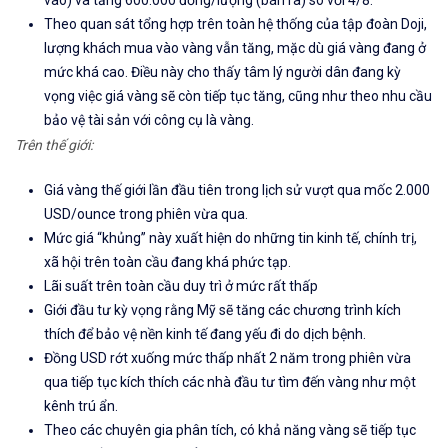
vào) và tăng 600.000 đồng/lượng (bán ra) so với 4/8.
Theo quan sát tổng hợp trên toàn hệ thống của tập đoàn Doji,
lượng khách mua vào vàng vẫn tăng, mặc dù giá vàng đang ở
mức khá cao. Điều này cho thấy tâm lý người dân đang kỳ
vọng việc giá vàng sẽ còn tiếp tục tăng, cũng như theo nhu cầu
bảo vệ tài sản với công cụ là vàng.
Trên thế giới:
Giá vàng thế giới lần đầu tiên trong lịch sử vượt qua mốc 2.000
USD/ounce trong phiên vừa qua.
Mức giá “khủng” này xuất hiện do những tin kinh tế, chính trị,
xã hội trên toàn cầu đang khá phức tạp.
Lãi suất trên toàn cầu duy trì ở mức rất thấp
Giới đầu tư kỳ vọng rằng Mỹ sẽ tăng các chương trình kích
thích để bảo vệ nền kinh tế đang yếu đi do dịch bệnh.
Đồng USD rớt xuống mức thấp nhất 2 năm trong phiên vừa
qua tiếp tục kích thích các nhà đầu tư tìm đến vàng như một
kênh trú ẩn.
Theo các chuyên gia phân tích, có khả năng vàng sẽ tiếp tục