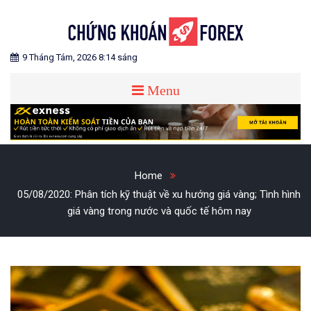
Skip
to
content
Blog chia sẻ về Chứng Khoán và Forex
CHỨNG KHOÁN FOREX
9 Tháng Tám, 2026 8:14 sáng
Menu
Home
05/08/2020: Phân tích kỹ thuật về xu hướng giá vàng; Tình hình
giá vàng trong nước và quốc tế hôm nay