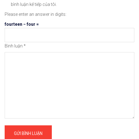
😘Cảm ơn bạn đã xem thông tin😘🍀🤗Chúc bạn giao 
bình luận kế tiếp của tôi.
Please enter an answer in digits:
#icmarkets #exness #taichinh #dautu #chungkhoan 
fourteen − four =
Bình luận
*