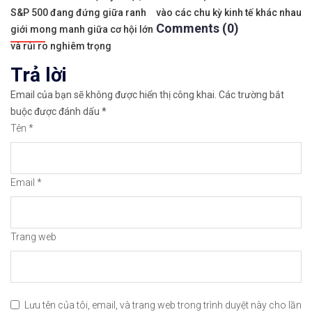
Điều
S&P 500 đang đứng giữa ranh
vào các chu kỳ kinh tế khác nhau
hướng
✅𝘔ở 𝘵à𝘪 𝘬𝘩𝘰ả𝘯 𝘵𝘳ê𝘯 𝘴à𝘯 𝘌𝘹𝘯𝘦𝘴𝘴 𝘜𝘺 𝘛í𝘯 𝘷
Comments (0)
giới mong manh giữa cơ hội lớn
bài
và rủi ro nghiêm trọng
👉Sàn hỗ trợ giao dịch hơn 100+ cổ phiếu nổi tiế
Trả lời
viết
👉Thuộc top 3 sàn nổi tiếng thế giới, được nhiều
Email của bạn sẽ không được hiển thị công khai.
Các trường bắt
buộc được đánh dấu
*
👉Xem hướng dẫn đầy đủ tại: https://chungkhoanfo
Tên
*
✅𝘔ở 𝘵à𝘪 𝘬𝘩𝘰ả𝘯 𝘵𝘳ê𝘯 𝘴à𝘯 𝘯ổ𝘪 𝘵𝘪ế𝘯𝘨 𝘐𝘊𝘔𝘢𝘳𝘬𝘦
Email
*
👉Xem cách mở tài khoản trên sàn ICMarkets: http
👉Xem cách Nạp/Rút tiền từ sàn ICMarkets dễ nhất
Trang web
👉Xem cách Đặt Lệnh, Đóng Lệnh và CopyTrade với 
🔗https://chungkhoanforex.com/xem-truoc-bao-cao-
Lưu tên của tôi, email, và trang web trong trình duyệt này cho lần