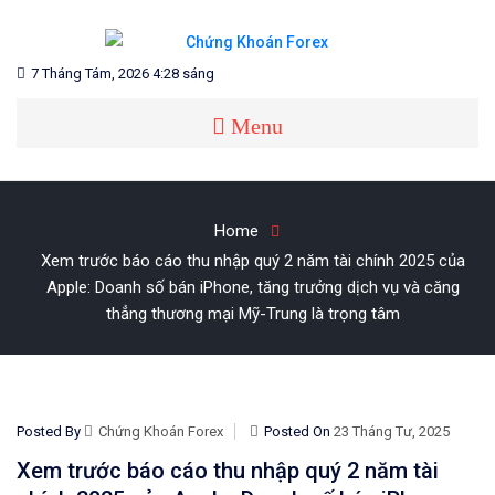
Skip
to
content
Blog chia sẻ về Chứng Khoán và Forex
CHỨNG KHOÁN FOREX
7 Tháng Tám, 2026 4:28 sáng
Menu
Home
Xem trước báo cáo thu nhập quý 2 năm tài chính 2025 của
Apple: Doanh số bán iPhone, tăng trưởng dịch vụ và căng
thẳng thương mại Mỹ-Trung là trọng tâm
Posted By
Chứng Khoán Forex
Posted On
23 Tháng Tư, 2025
Xem trước báo cáo thu nhập quý 2 năm tài