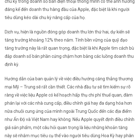
chu kỳ trong doanh số bán điện thoại thông minh có thể ảnh hưởng
đáng kể đến doanh thu hàng đầu của Apple, đặc biệt là khi người
tiêu dùng kéo dài chu kỳ nâng cấp của họ.
Dịch vụ, hiện là nguồn đóng góp doanh thu lớn thứ hai, dự kiến ​​sẽ
tăng trưởng khoảng 12% theo năm. Tính bền vững của quỹ đạo
tăng trưởng này là rất quan trọng, đặc biệt là khi Apple tìm cách bù
đắp doanh số bán phần cứng chậm hơn bằng các luồng doanh thu
định kỳ.
Hướng dẫn của ban quản lý về việc điều hướng căng thẳng thương
mại Mỹ – Trung sẽ rất cần thiết. Các nhà đầu tư sẽ tìm kiếm sự rõ
ràng về việc liệu Apple có kế hoạch hấp thụ chi phí thuế quan, đàm
phán lại với các nhà cung cấp, điều chỉnh giá hay đa dạng hóa hơn
nữa chuỗi cung ứng của mình ngoài Trung Quốc đến các địa điểm
như Ấn Độ và Việt Nam hay không. Nếu Apple quyết định điều chỉnh
giá sản phẩm, một câu hỏi quan trọng là liệu những khoản tăng
này sẽ nhắm mục tiêu cụ thể vào người tiêu dùng Hoa Kỳ hay phân