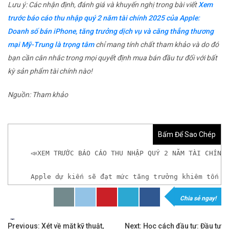
Lưu ý: Các nhận định, đánh giá và khuyến nghị trong bài viết
Xem
trước báo cáo thu nhập quý 2 năm tài chính 2025 của Apple:
Doanh số bán iPhone, tăng trưởng dịch vụ và căng thẳng thương
mại Mỹ-Trung là trọng tâm
chỉ mang tính chất tham khảo và do đó
bạn cần cân nhắc trong mọi quyết định mua bán đầu tư đối với bất
kỳ sản phẩm tài chính nào!
Nguồn: Tham khảo
Bấm Để Sao Chép
📣XEM TRƯỚC BÁO CÁO THU NHẬP QUÝ 2 NĂM TÀI CHÍNH
Apple dự kiến ​​sẽ đạt mức tăng trưởng khiêm tốn
Chia sẻ ngay!
𝘟𝘦𝘮 𝘤𝘩𝘪 𝘵𝘪ế𝘵: https://chungkhoanforex.com/
Tags:
✨🏆Đầ𝐮 𝐭ư 𝐯à 𝐋ướ𝐭 𝐬ó𝐧𝐠 𝐜á𝐜 𝐜ổ 𝐩𝐡𝐢ế𝐮 𝐭𝐫ê𝐧 𝐭𝐡ị 𝐭𝐫ườ𝐧𝐠 𝐂
Previous:
Xét về mặt kỹ thuật,
Next:
Học cách đầu tư: Đầu tư