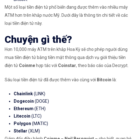
Một số loại tiền điện tử phổ biến đang được thêm vào nhiều máy
ATM hơn trên khắp nước Mỹ. Dưới đây là thông tin chi tiết về các
loại tiền điện tử này.
Chuyện gì thế?
Hơn 10,000 máy ATM trên khắp Hoa Kỳ sẽ cho phép người dùng
mua tiền điện tử bằng tiền mặt thông qua dịch vụ giới thiệu tiền
điện tử
Coinme
hợp tác với
Coinstar
, theo báo cáo của Decrypt.
Sáu loại tiền điện tử đã được thêm vào cùng với
Bitcoin
là:
Chainlink
(LINK)
Dogecoin
(DOGE)
Ethereum
(ETH)
Litecoin
(LTC)
Polygon
(MATIC)
Stellar
(XLM)
Giám đốc điều hành
Coinme
–
Neil Bergquist
– cho biết, quan hệ