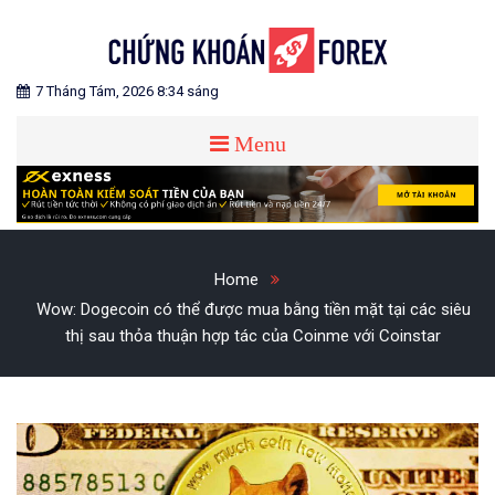
Skip
to
content
Blog chia sẻ về Chứng Khoán và Forex
CHỨNG KHOÁN FOREX
7 Tháng Tám, 2026 8:34 sáng
Menu
Home
Wow: Dogecoin có thể được mua bằng tiền mặt tại các siêu
thị sau thỏa thuận hợp tác của Coinme với Coinstar