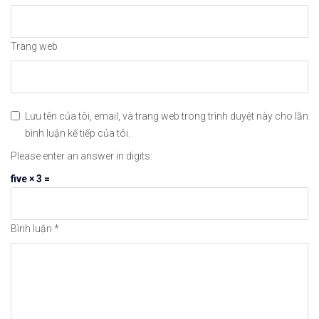
👉Xem cách Nạp/Rút tiền từ sàn ICMarkets dễ nhất
👉Xem cách Đặt Lệnh, Đóng Lệnh và CopyTrade với 
Trang web
🔗https://chungkhoanforex.com/wow-dogecoin-co-th
😘Cảm ơn bạn đã xem thông tin😘🍀🤗Chúc bạn giao 
Lưu tên của tôi, email, và trang web trong trình duyệt này cho lần
bình luận kế tiếp của tôi.
#icmarkets #exness #taichinh #dautu #chungkhoan 
Please enter an answer in digits:
five × 3 =
Bình luận
*