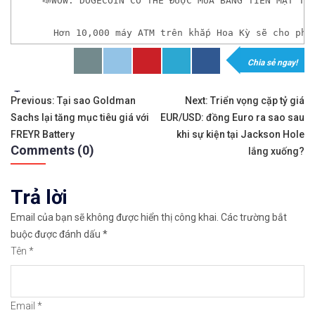
📣WOW: DOGECOIN CÓ THỂ ĐƯỢC MUA BẰNG TIỀN MẶT TẠ
  Hơn 10,000 máy ATM trên khắp Hoa Kỳ sẽ cho phé
Chia sẻ ngay!
𝘟𝘦𝘮 𝘤𝘩𝘪 𝘵𝘪ế𝘵: https://chungkhoanforex.com/
Tags:
Điều
✨🏆Đầ𝐮 𝐭ư 𝐯à 𝐋ướ𝐭 𝐬ó𝐧𝐠 𝐜á𝐜 𝐜ổ 𝐩𝐡𝐢ế𝐮 𝐭𝐫ê𝐧 𝐭𝐡ị 𝐭𝐫ườ𝐧𝐠 𝐂
Previous:
Tại sao Goldman
Next:
Triển vọng cặp tỷ giá
Sachs lại tăng mục tiêu giá với
EUR/USD: đồng Euro ra sao sau
hướng
✅𝘔ở 𝘵à𝘪 𝘬𝘩𝘰ả𝘯 𝘵𝘳ê𝘯 𝘴à𝘯 𝘌𝘹𝘯𝘦𝘴𝘴 𝘜𝘺 𝘛í𝘯 𝘷
FREYR Battery
khi sự kiện tại Jackson Hole
Comments (0)
bài
lắng xuống?
👉Sàn hỗ trợ giao dịch hơn 100+ cổ phiếu nổi tiế
viết
Trả lời
👉Thuộc top 3 sàn nổi tiếng thế giới, được nhiều
Email của bạn sẽ không được hiển thị công khai.
Các trường bắt
👉Xem hướng dẫn đầy đủ tại: https://chungkhoanfo
buộc được đánh dấu
*
Tên
*
✅𝘔ở 𝘵à𝘪 𝘬𝘩𝘰ả𝘯 𝘵𝘳ê𝘯 𝘴à𝘯 𝘯ổ𝘪 𝘵𝘪ế𝘯𝘨 𝘐𝘊𝘔𝘢𝘳𝘬𝘦
👉Xem cách mở tài khoản trên sàn ICMarkets: http
Email
*