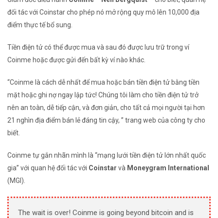
đối tác với Coinstar cho phép nó mở rộng quy mô lên 10,000 địa
điểm thực tế bổ sung.
Tiền điện tử có thể được mua và sau đó được lưu trữ trong ví
Coinme hoặc được gửi đến bất kỳ ví nào khác.
“Coinme là cách dễ nhất để mua hoặc bán tiền điện tử bằng tiền
mặt hoặc ghi nợ ngay lập tức! Chúng tôi làm cho tiền điện tử trở
nên an toàn, dễ tiếp cận, và đơn giản, cho tất cả mọi người tại hơn
21 nghìn địa điểm bán lẻ đáng tin cậy, ” trang web của công ty cho
biết.
Coinme tự gắn nhãn mình là “mạng lưới tiền điện tử lớn nhất quốc
gia” với quan hệ đối tác với
Coinstar
và
Moneygram International
(MGI)
.
The wait is over! Coinme is going beyond bitcoin and is