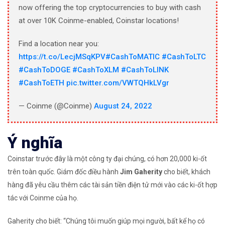
now offering the top cryptocurrencies to buy with cash
at over 10K Coinme-enabled, Coinstar locations!
Find a location near you:
https://t.co/LecjMSqKPV
#CashToMATIC
#CashToLTC
#CashToDOGE
#CashToXLM
#CashToLINK
#CashToETH
pic.twitter.com/VWTQHkLVgr
— Coinme (@Coinme)
August 24, 2022
Ý nghĩa
Coinstar trước đây là một công ty đại chúng, có hơn 20,000 ki-ốt
trên toàn quốc. Giám đốc điều hành
Jim Gaherity
cho biết, khách
hàng đã yêu cầu thêm các tài sản tiền điện tử mới vào các ki-ốt hợp
tác với Coinme của họ.
Gaherity cho biết: “Chúng tôi muốn giúp mọi người, bất kể họ có