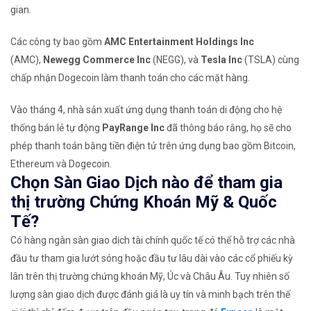
gian.
Các công ty bao gồm
AMC Entertainment Holdings Inc
(
AMC)
,
Newegg Commerce Inc
(NEGG),
và
Tesla Inc
(TSLA) cùng
chấp nhận Dogecoin làm thanh toán cho các mặt hàng.
Vào tháng 4, nhà sản xuất ứng dụng thanh toán di động cho hệ
thống bán lẻ tự động
PayRange Inc
đã thông báo rằng, họ sẽ cho
phép thanh toán bằng tiền điện tử trên ứng dụng bao gồm Bitcoin,
Ethereum và Dogecoin.
Chọn Sàn Giao Dịch nào để tham gia
thị trường Chứng Khoán Mỹ & Quốc
Tế?
Có hàng ngàn sàn giao dịch tài chính quốc tế có thể hỗ trợ các nhà
đầu tư tham gia lướt sóng hoặc đầu tư lâu dài vào các cổ phiếu kỳ
lân trên thị trường chứng khoán Mỹ, Úc và Châu Âu. Tuy nhiên số
lượng sàn giao dịch được đánh giá là uy tín và minh bạch trên thế