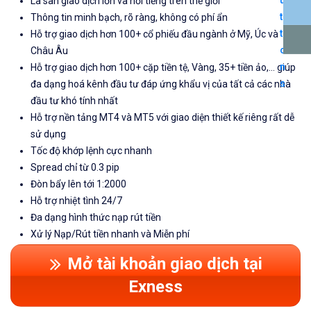
Là sàn giao dịch lớn và nổi tiếng trên thế giới
Thông tin minh bạch, rõ ràng, không có phí ẩn
Hỗ trợ giao dịch hơn 100+ cổ phiếu đầu ngành ở Mỹ, Úc và
Châu Âu
Hỗ trợ giao dịch hơn 100+ cặp tiền tệ, Vàng, 35+ tiền ảo,... giúp
đa dạng hoá kênh đầu tư đáp ứng khẩu vị của tất cả các nhà
đầu tư khó tính nhất
Hỗ trợ nền tảng MT4 và MT5 với giao diện thiết kế riêng rất dễ
sử dụng
Tốc độ khớp lệnh cực nhanh
Spread chỉ từ 0.3 pip
Đòn bẩy lên tới 1:2000
Hỗ trợ nhiệt tình 24/7
Đa dạng hình thức nạp rút tiền
Xử lý Nạp/Rút tiền nhanh và Miễn phí
Mở tài khoản giao dịch tại
Exness