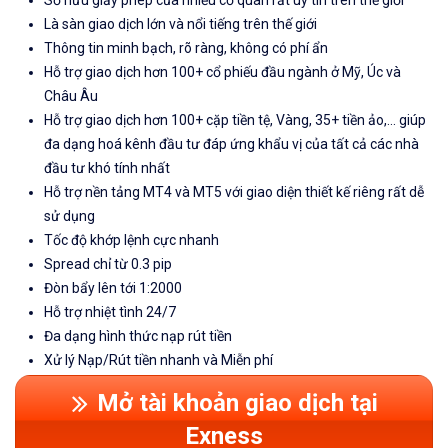
Sở hữu giấy phép của nhiều cơ quan rất uy tín trên thế giới
Là sàn giao dịch lớn và nổi tiếng trên thế giới
Thông tin minh bạch, rõ ràng, không có phí ẩn
Hỗ trợ giao dịch hơn 100+ cổ phiếu đầu ngành ở Mỹ, Úc và
Châu Âu
Hỗ trợ giao dịch hơn 100+ cặp tiền tệ, Vàng, 35+ tiền ảo,... giúp
đa dạng hoá kênh đầu tư đáp ứng khẩu vị của tất cả các nhà
đầu tư khó tính nhất
Hỗ trợ nền tảng MT4 và MT5 với giao diện thiết kế riêng rất dễ
sử dụng
Tốc độ khớp lệnh cực nhanh
Spread chỉ từ 0.3 pip
Đòn bẩy lên tới 1:2000
Hỗ trợ nhiệt tình 24/7
Đa dạng hình thức nạp rút tiền
Xử lý Nạp/Rút tiền nhanh và Miễn phí
Mở tài khoản giao dịch tại
Exness