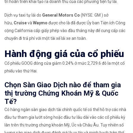
trì hoãn triển khai tạo ra doanh thu của các phương tiện tự lái.
Dịch vụ taxi tự lái do
General Motors Co
(NYSE: GM ) sở
hữu,
Cruise
và
Waymo
được cho là đã được Ủy ban Tiện ích Công
cộng California cấp giấy phép vào đầu tháng này
để cung cấp các
chuyến đi trả phí với một tài xế lái xe an toàn.
Hành động giá của cổ phiếu
Cổ phiếu GOOG đóng cửa giảm 0.24% ở mức 2,729.6 đô la một cổ
phiếu vào thứ Hai.
Chọn Sàn Giao Dịch nào để tham gia
thị trường Chứng Khoán Mỹ & Quốc
Tế?
Có hàng ngàn sàn giao dịch tài chính quốc tế có thể hỗ trợ các nhà
đầu tư tham gia lướt sóng hoặc đầu tư lâu dài vào các cổ phiếu kỳ
lân trên thị trường chứng khoán Mỹ, Úc và Châu Âu. Tuy nhiên số
lượng sàn giao dịch được đánh giá là uy tín và minh bạch trên thế