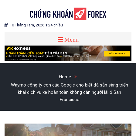
Skip
to
content
Blog chia sẻ về Chứng Khoán và Forex
CHỨNG KHOÁN FOREX
10 Tháng Tám, 2026 1:24 chiều
Menu
Home
Waymo công ty con của Google cho biết đã sẵn sàng triển
khai dịch vụ xe hoàn toàn không cần người lái ở San
Francisco