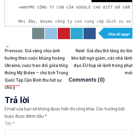
📣WAYMO CÔNG TY CON CỦA GOOGLE CHO BIẾT ĐÃ SẴN S
Mới đây, Waymo công ty con cung cấp dịch vụ xe t
Chia sẻ ngay!
𝘟𝘦𝘮 𝘤𝘩𝘪 𝘵𝘪ế𝘵: https://chungkhoanforex.com/
Tags:
Điều
✨🏆Đầ𝐮 𝐭ư 𝐯à 𝐋ướ𝐭 𝐬ó𝐧𝐠 𝐜á𝐜 𝐜ổ 𝐩𝐡𝐢ế𝐮 𝐭𝐫ê𝐧 𝐭𝐡ị 𝐭𝐫ườ𝐧𝐠 𝐂
Previous:
Giá vàng chịu ảnh
Next:
Giá dầu thô tăng do tồn
hưởng theo cuộc khủng hoảng
kho bất ngờ giảm, các nhà lãnh
hướng
✅𝘔ở 𝘵à𝘪 𝘬𝘩𝘰ả𝘯 𝘵𝘳ê𝘯 𝘴à𝘯 𝘌𝘹𝘯𝘦𝘴𝘴 𝘜𝘺 𝘛í𝘯 𝘷
Ukraine, cuộc trao đổi giữa tổng
đạo EU họp về lệnh trừng phạt
bài
thống Mỹ Biden – chủ tịch Trung
mới
👉Sàn hỗ trợ giao dịch hơn 100+ cổ phiếu nổi tiế
Comments (0)
Quốc Tập Cận Bình thu hút sự
viết
chú ý
👉Thuộc top 3 sàn nổi tiếng thế giới, được nhiều
Trả lời
👉Xem hướng dẫn đầy đủ tại: https://chungkhoanfo
Email của bạn sẽ không được hiển thị công khai.
Các trường bắt
buộc được đánh dấu
*
✅𝘔ở 𝘵à𝘪 𝘬𝘩𝘰ả𝘯 𝘵𝘳ê𝘯 𝘴à𝘯 𝘯ổ𝘪 𝘵𝘪ế𝘯𝘨 𝘐𝘊𝘔𝘢𝘳𝘬𝘦
Tên
*
👉Xem cách mở tài khoản trên sàn ICMarkets: http