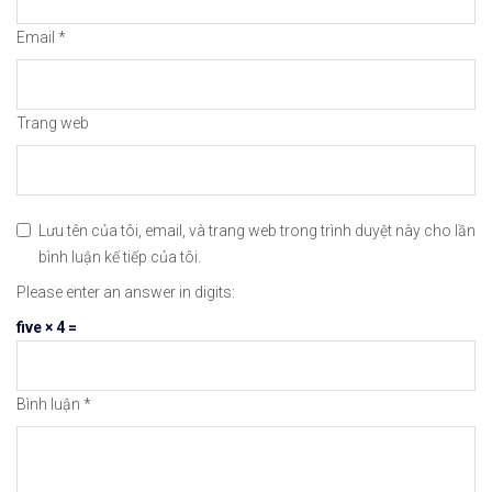
Email
*
👉Xem cách Nạp/Rút tiền từ sàn ICMarkets dễ nhất
👉Xem cách Đặt Lệnh, Đóng Lệnh và CopyTrade với 
Trang web
🔗https://chungkhoanforex.com/waymo-cong-ty-con-
😘Cảm ơn bạn đã xem thông tin😘🍀🤗Chúc bạn giao 
Lưu tên của tôi, email, và trang web trong trình duyệt này cho lần
#icmarkets #exness #taichinh #dautu #chungkhoan 
bình luận kế tiếp của tôi.
Please enter an answer in digits:
five × 4 =
Bình luận
*