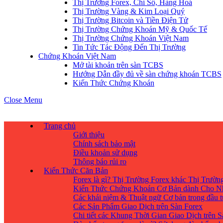
Thị Trường Forex, Chỉ Số, Hàng Hoá
Thị Trường Vàng & Kim Loại Quý
Thị Trường Bitcoin và Tiền Điện Tử
Thị Trường Chứng Khoán Mỹ & Quốc Tế
Thị Trường Chứng Khoán Việt Nam
Tin Tức Tác Động Đến Thị Trường
Chứng Khoán Việt Nam
Mở tài khoản trên sàn TCBS
Hướng Dẫn đầy đủ về sàn chứng khoán TCBS
Kiến Thức Chứng Khoán
Close Menu
Trang chủ
Giới thiệu
Chính sách bảo mật
Điều khoản sử dụng
Thông báo rủi ro
Kiến Thức Căn Bản
Forex là gì? Thị Trường Forex khác Thị Trườ
Kiến Thức Chứng Khoán Cơ Bản dành Cho N
Các khái niệm & Thuật ngữ Cơ bản trong đầu 
Các Sản Phẩm Giao Dịch trên Sàn Forex
Chi tiết các Khung Thời Gian Giao Dịch trên 