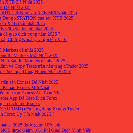
sàn XTB Dễ Nhất 2025
B Dễ Nhất 2025
 RÚT TIỀN từ sàn XTB Mới Nhất 2025
ng Dụng xSTATION của sàn XTB 2025
Sàn XTB mới nhất 2025
B với xStation dễ nhất 2025
 để giao dịch trong năm 2025 ?
 Hoá, Chứng Khoán, … gọi tên XTB
 Markets dễ nhất 2025
ản IC Markets Mới Nhất 2025
từ Sàn IC Markets dễ nhất 2025
nh và Copy Trade trên nền tảng cTrader 2025
ư Lớn Chọn Dùng Nhiều Nhất 2025 ?
trên sàn Exness Dễ Nhất 2025
i Khoản Exness Mới Nhất
ền trên sàn Exness An Toàn Nhất
ader App Để Giao Dịch Forex
iao dịch trên Exness
XAU/USD) trên Ứng dụng Exness Trader
àn Forex Uy Tín Nhất 2025 ?
inance 2025 được giảm 10% phí
ANCE được Giảm 10% Phí Giao Dịch Vĩnh Viễn