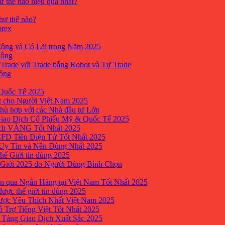
ư thế nào hiệu quả nhất?
như thế nào?
orex
ông và Có Lãi trong Năm 2025
Công
yTrade với Trade bằng Robot và Tự Trade
công
Quốc Tế 2025
t cho Người Việt Nam 2025
hù hợp với các Nhà đầu tư Lớn
Giao Dịch Cổ Phiếu Mỹ & Quốc Tế 2025
ịch VÀNG Tốt Nhất 2025
 CFD Tiền Điện Tử Tốt Nhất 2025
 Uy Tín và Nên Dùng Nhất 2025
hế Giới tin dùng 2025
 Giới 2025 do Người Dùng Bình Chọn
n qua Ngân Hàng tại Việt Nam Tốt Nhất 2025
ược thế giới tin dùng 2025
Được Yêu Thích Nhất Việt Nam 2025
ỗ Trợ Tiếng Việt Tốt Nhất 2025
 Tảng Giao Dịch Xuất Sắc 2025