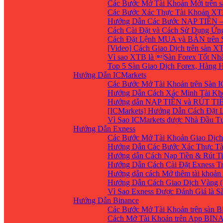
Các Bước Mở Tài Khoản Mới trên 
Các Bước Xác Thực Tài Khoản XT
Hướng Dẫn Các Bước NẠP TIỀN –
Cách Cài Đặt và Cách Sử Dụng Ứ
Cách Đặt Lệnh MUA và BÁN trên 
[Video] Cách Giao Dịch trên sàn XT
Vì sao XTB là Sàn Forex Tốt Nhất
Top 5 Sàn Giao Dịch Forex, Hàng
Hướng Dẫn ICMarkets
Các Bước Mở Tài Khoản trên Sàn IC
Hướng Dẫn Cách Xác Minh Tài Kho
Hướng dẫn NẠP TIỀN và RÚT TIỀN 
[ICMarkets] Hướng Dẫn Cách Đặt Lệ
Vì Sao ICMarkets được Nhà Đầu T
Hướng Dẫn Exness
Các Bước Mở Tài Khoản Giao Dịch 
Hướng Dẫn Các Bước Xác Thực Tà
Hướng dẫn Cách Nạp Tiền & Rút Ti
Hướng Dẫn Cách Cài Đặt Exness Tr
Hướng dẫn cách Mở thêm tài khoản g
Hướng Dẫn Cách Giao Dịch Vàng (
Vì Sao Exness Được Đánh Giá là S
Hướng Dẫn Binance
Các Bước Mở Tài Khoản trên sàn B
Cách Mở Tài Khoản trên App BIN