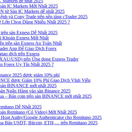
 Markets dễ nhất 2025
ản IC Markets Mới Nhất 2025
từ Sàn IC Markets dễ nhất 2025
nh và Copy Trade trên nền tảng cTrader 2025
ư Lớn Chọn Dùng Nhiều Nhất 2025 ?
trên sàn Exness Dễ Nhất 2025
 Khoản Exness Mới Nhất
n trên sàn Exness An Toàn Nhất
ader App Để Giao Dịch Forex
iao dịch trên Exness
XAU/USD) trên Ứng dụng Exness Trader
n Forex Uy Tín Nhất 2025 ?
inance 2025 được giảm 10% phí
NCE được Giảm 10% Phí Giao Dịch Vĩnh Viễn
oản BINANCE mới nhất 2025
ản Ngân Hàng vào sàn Binance 2025
 Mua – Bán coin trên sàn BINANCE mới nhất 2025
emitano Dễ Nhất 2025
ản Remitano (Có Video) Mới Nhất 2025
Hoạt Authy/Google Authenticator cho Remitano 2025
a Bán USDT, Bitcoin, ETH,… trên Remitano 2025