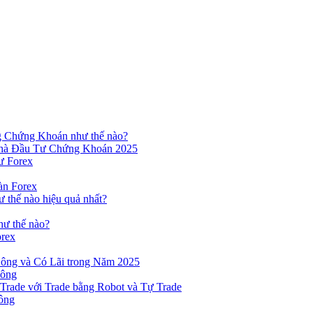
ng Chứng Khoán như thế nào?
hà Đầu Tư Chứng Khoán 2025
ư Forex
àn Forex
ư thế nào hiệu quả nhất?
hư thế nào?
orex
ông và Có Lãi trong Năm 2025
Công
yTrade với Trade bằng Robot và Tự Trade
ông