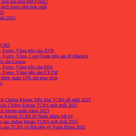
 loại sàn môi giới Forex?
 dịch forex phù hợp nhất
25
ất 2025
 TCBS
, Forex, Vàng trên sàn XTB
 Forex, Vàng, CopyTrade trên sàn ICMarkets
ên sàn Exness
 Forex, Vàng trên sàn FBS
, Forex, Vàng trên sàn FXTM
e được giảm 10% phí giao dịch
no
h Chứng Khoán Trên Sàn TCBS dễ nhất 2025
oản Chứng Khoán TCBS mới nhất 2025
Tài khoản ngân hàng 2025
ng Khoán TCBS từ Ngân Hàng bất kỳ
n sàn chứng khoán TCBS mới nhất 2025
 sàn TCBS và Rút tiền về Ngân Hàng 2025