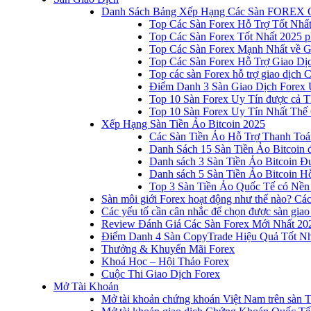
Danh Sách Bảng Xếp Hạng Các Sàn FOREX 
Top Các Sàn Forex Hỗ Trợ Tốt Nhấ
Top Các Sàn Forex Tốt Nhất 2025 p
Top Các Sàn Forex Mạnh Nhất về 
Top Các Sàn Forex Hỗ Trợ Giao D
Top các sàn Forex hỗ trợ giao dịch
Điểm Danh 3 Sàn Giao Dịch Forex 
Top 10 Sàn Forex Uy Tín được cả T
Top 10 Sàn Forex Uy Tín Nhất Thế
Xếp Hạng Sàn Tiền Ảo Bitcoin 2025
Các Sàn Tiền Ảo Hỗ Trợ Thanh Toá
Danh Sách 15 Sàn Tiền Ảo Bitcoin đ
Danh sách 3 Sàn Tiền Ảo Bitcoin 
Danh sách 5 Sàn Tiền Ảo Bitcoin Hỗ
Top 3 Sàn Tiền Ảo Quốc Tế có Nền
Sàn môi giới Forex hoạt động như thế nào? Các 
Các yếu tố cần cân nhắc để chọn được sàn giao
Review Đánh Giá Các Sàn Forex Mới Nhất 20
Điểm Danh 4 Sàn CopyTrade Hiệu Quả Tốt Nh
Thưởng & Khuyến Mãi Forex
Khoá Học – Hội Thảo Forex
Cuộc Thi Giao Dịch Forex
Mở Tài Khoản
Mở tài khoản chứng khoán Việt Nam trên sàn