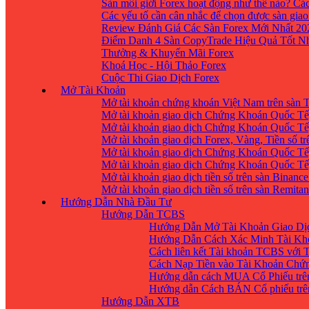
Sàn môi giới Forex hoạt động như thế nào? Các
Các yếu tố cần cân nhắc để chọn được sàn giao
Review Đánh Giá Các Sàn Forex Mới Nhất 20
Điểm Danh 4 Sàn CopyTrade Hiệu Quả Tốt Nh
Thưởng & Khuyến Mãi Forex
Khoá Học - Hội Thảo Forex
Cuộc Thi Giao Dịch Forex
Mở Tài Khoản
Mở tài khoản chứng khoán Việt Nam trên sàn
Mở tài khoản giao dịch Chứng Khoán Quốc Tế
Mở tài khoản giao dịch Chứng Khoán Quốc Tế,
Mở tài khoản giao dịch Forex, Vàng, Tiền số tr
Mở tài khoản giao dịch Chứng Khoán Quốc Tế,
Mở tài khoản giao dịch Chứng Khoán Quốc Tế
Mở tài khoản giao dịch tiền số trên sàn Binanc
Mở tài khoản giao dịch tiền số trên sàn Remita
Hướng Dẫn Nhà Đầu Tư
Hướng Dẫn TCBS
Hướng Dẫn Mở Tài Khoản Giao Dịc
Hướng Dẫn Cách Xác Minh Tài Kh
Cách liên kết Tài khoản TCBS với 
Cách Nạp Tiền vào Tài Khoản Chứ
Hướng dẫn cách MUA Cổ Phiếu trê
Hướng dẫn Cách BÁN Cổ phiếu trên
Hướng Dẫn XTB