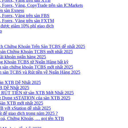
, Forex, Vàng trên sàn XTB
 Forex, Vàng, CopyTrade trên sàn ICMarkets
ên sàn Exness
 Forex, Vàng trên sàn FBS
, Forex, Vàng trên sàn FXTM
e được giảm 10% phí giao dịch
no
h Chứng Khoán Trên Sàn TCBS dễ nhất 2025
oản Chứng Khoán TCBS mới nhất 2025
Tài khoản ngân hàng 2025
ng Khoán TCBS từ Ngân Hàng bất kỳ
n sàn chứng khoán TCBS mới nhất 2025
 sàn TCBS và Rút tiền về Ngân Hàng 2025
sàn XTB Dễ Nhất 2025
B Dễ Nhất 2025
 RÚT TIỀN từ sàn XTB Mới Nhất 2025
ng Dụng xSTATION của sàn XTB 2025
Sàn XTB mới nhất 2025
B với xStation dễ nhất 2025
 để giao dịch trong năm 2025 ?
Hoá, Chứng Khoán, … gọi tên XTB