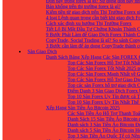
Đòn bẩy trong forex là gì? Sử dụng đòn bẩy nh
Bán khống trên thị trường forex là gì?
Kiếm tiền từ giao dịch trên Thị Trường Forex 
4 loại Lệnh quan trọng cần biết khi giao dịch F
Cách xác định xu hướng Thị Trường Forex
Tiết Lộ Bí Mật Đầu Tư Chứng Khoán Thành C
9 Bước Phải Làm để Giao Dịch Forex Thành 
CopyTrade, Social Trading là gì? So sánh Cop
3 Bước cần làm để áp dụng CopyTrade thành 
Sàn Giao Dịch
Danh Sách Bảng Xếp Hạng Các Sàn FOREX 
Top Các Sàn Forex Hỗ Trợ Tốt Nhấ
Top Các Sàn Forex Tốt Nhất 2025 p
Top Các Sàn Forex Mạnh Nhất về 
Top Các Sàn Forex Hỗ Trợ Giao D
Top các sàn Forex hỗ trợ giao dịch
Điểm Danh 3 Sàn Giao Dịch Forex
Top 10 Sàn Forex Uy Tín được cả T
Top 10 Sàn Forex Uy Tín Nhất Thế
Xếp Hạng Sàn Tiền Ảo Bitcoin 2025
Các Sàn Tiền Ảo Hỗ Trợ Thanh Toá
Danh Sách 15 Sàn Tiền Ảo Bitcoin đ
Danh sách 3 Sàn Tiền Ảo Bitcoin 
Danh sách 5 Sàn Tiền Ảo Bitcoin H
Top 3 Sàn Tiền Ảo Quốc Tế có Nền