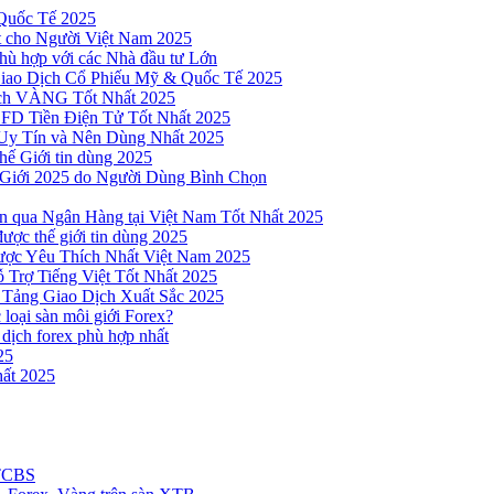
Quốc Tế 2025
t cho Người Việt Nam 2025
hù hợp với các Nhà đầu tư Lớn
Giao Dịch Cổ Phiếu Mỹ & Quốc Tế 2025
ịch VÀNG Tốt Nhất 2025
 CFD Tiền Điện Tử Tốt Nhất 2025
Uy Tín và Nên Dùng Nhất 2025
hế Giới tin dùng 2025
 Giới 2025 do Người Dùng Bình Chọn
n qua Ngân Hàng tại Việt Nam Tốt Nhất 2025
ược thế giới tin dùng 2025
Được Yêu Thích Nhất Việt Nam 2025
 Trợ Tiếng Việt Tốt Nhất 2025
 Tảng Giao Dịch Xuất Sắc 2025
loại sàn môi giới Forex?
 dịch forex phù hợp nhất
25
ất 2025
 TCBS