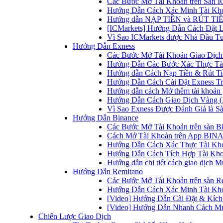
Các Bước Mở Tài Khoản trên Sàn IC
Hướng Dẫn Cách Xác Minh Tài Kho
Hướng dẫn NẠP TIỀN và RÚT TIỀN 
[ICMarkets] Hướng Dẫn Cách Đặt Lệ
Vì Sao ICMarkets được Nhà Đầu T
Hướng Dẫn Exness
Các Bước Mở Tài Khoản Giao Dịch 
Hướng Dẫn Các Bước Xác Thực Tài
Hướng dẫn Cách Nạp Tiền & Rút Tiề
Hướng Dẫn Cách Cài Đặt Exness Tr
Hướng dẫn cách Mở thêm tài khoản g
Hướng Dẫn Cách Giao Dịch Vàng (
Vì Sao Exness Được Đánh Giá là Sà
Hướng Dẫn Binance
Các Bước Mở Tài Khoản trên sàn B
Cách Mở Tài Khoản trên App BINA
Hướng Dẫn Cách Xác Thực Tài Kh
Hướng Dẫn Cách Tích Hợp Tài Kho
Hướng dẫn chi tiết cách giao dịch
Hướng Dẫn Remitano
Các Bước Mở Tài Khoản trên sàn R
Hướng Dẫn Cách Xác Minh Tài Kho
[Video] Hướng Dẫn Cài Đặt & Kích 
[Video] Hướng Dẫn Nhanh Cách Mu
Chiến Lược Giao Dịch