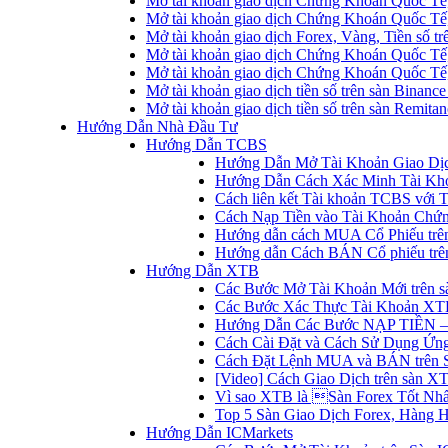
Mở tài khoản giao dịch Chứng Khoán Quốc Tế
Mở tài khoản giao dịch Chứng Khoán Quốc Tế,
Mở tài khoản giao dịch Forex, Vàng, Tiền số tr
Mở tài khoản giao dịch Chứng Khoán Quốc Tế,
Mở tài khoản giao dịch Chứng Khoán Quốc Tế
Mở tài khoản giao dịch tiền số trên sàn Binanc
Mở tài khoản giao dịch tiền số trên sàn Remita
Hướng Dẫn Nhà Đầu Tư
Hướng Dẫn TCBS
Hướng Dẫn Mở Tài Khoản Giao Dịc
Hướng Dẫn Cách Xác Minh Tài Kh
Cách liên kết Tài khoản TCBS với 
Cách Nạp Tiền vào Tài Khoản Chứ
Hướng dẫn cách MUA Cổ Phiếu trê
Hướng dẫn Cách BÁN Cổ phiếu trên
Hướng Dẫn XTB
Các Bước Mở Tài Khoản Mới trên 
Các Bước Xác Thực Tài Khoản XT
Hướng Dẫn Các Bước NẠP TIỀN –
Cách Cài Đặt và Cách Sử Dụng Ứ
Cách Đặt Lệnh MUA và BÁN trên 
[Video] Cách Giao Dịch trên sàn XT
Vì sao XTB là Sàn Forex Tốt Nhất
Top 5 Sàn Giao Dịch Forex, Hàng 
Hướng Dẫn ICMarkets