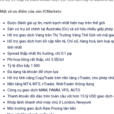
Một số ưu điểm của sàn ICMarkets:
Được đánh giá uy tín, minh bạch nhất hiện nay trên thế giới
Sàn có trụ sở chính tại Australia (Úc) và sở hữu nhiều giấy phép u
Hỗ trợ giao dịch Vàng trên Thị Trường Vàng Thế Giới với mã gi
Hỗ trợ giao dịch hơn 60 cặp tiền tệ, Chỉ số, hàng hoá, kim loại
tính nhất
Spread thấp nhất thị trường, chỉ 0.1 pip
Phí hoa hồng rất thấp, chỉ 3.5$/lot
Tỷ lệ đòn bẩy 1:500
Đa dạng tài khoản để chọn lựa
Hỗ trợ tính năng CopyTrade trên nền tảng cTrader, cho phép nhà
Nền tảng MT4, MT5, cTrader, WebTrader thông dụng
Công cụ giao dịch MAM, PAMM, VPS, AUTO
Thanh khoản dồi dào trên toàn cầu với hơn 15 tỷ USD giao dịch
Khớp lệnh nhanh nhờ máy chủ ở London, Newyork
Môi trường giao dịch Raw Pricing tân tiến