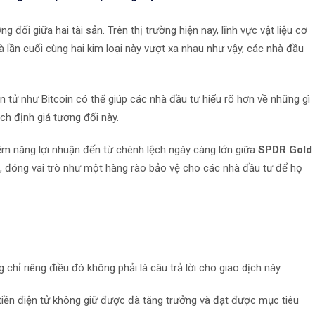
đối giữa hai tài sản. Trên thị trường hiện nay, lĩnh vực vật liệu cơ
à lần cuối cùng hai kim loại này vượt xa nhau như vậy, các nhà đầu
ện tử như Bitcoin có thể giúp các nhà đầu tư hiểu rõ hơn về những gì
ch định giá tương đối này.
tiềm năng lợi nhuận đến từ chênh lệch ngày càng lớn giữa
SPDR Gold
, đóng vai trò như một hàng rào bảo vệ cho các nhà đầu tư để họ
hỉ riêng điều đó không phải là câu trả lời cho giao dịch này.
g tiền điện tử không giữ được đà tăng trưởng và đạt được mục tiêu