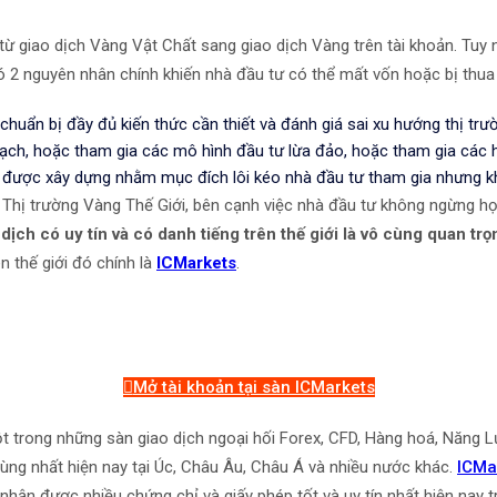
từ giao dịch Vàng Vật Chất sang giao dịch Vàng trên tài khoản. Tuy 
 Có 2 nguyên nhân chính khiến nhà đầu tư có thể mất vốn hoặc bị thua
huẩn bị đầy đủ kiến thức cần thiết và đánh giá sai xu hướng thị trườ
ạch, hoặc tham gia các mô hình đầu tư lừa đảo, hoặc tham gia các h
 được xây dựng nhằm mục đích lôi kéo nhà đầu tư tham gia nhưng khô
 Thị trường Vàng Thế Giới, bên cạnh việc nhà đầu tư không ngừng họ
ịch có uy tín và có danh tiếng trên thế giới là vô cùng quan trọ
n thế giới đó chính là
ICMarkets
.
Mở tài khoản tại sàn ICMarkets
t trong những sàn giao dịch ngoại hối Forex, CFD, Hàng hoá, Năng Lượ
 dùng nhất hiện nay tại Úc, Châu Âu, Châu Á và nhiều nước khác.
ICMa
nhận được nhiều chứng chỉ và giấy phép tốt và uy tín nhất hiện nay 