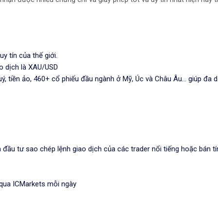
y tín của thế giới.
ao dịch là XAU/USD
 quý, tiền ảo, 460+ cổ phiếu đầu ngành ở Mỹ, Úc và Châu Âu... giúp đ
 đầu tư sao chép lệnh giao dịch của các trader nổi tiếng hoặc bán t
 qua ICMarkets mỗi ngày