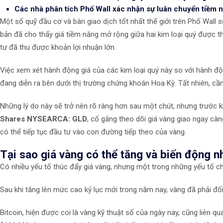
Các nhà phân tích Phố Wall xác nhận sự luân chuyển tiềm n
Một số quỹ đầu cơ và bàn giao dịch tốt nhất thế giới trên Phố Wall sử
bản đã cho thấy giá tiềm năng mở rộng giữa hai kim loại quý được th
tư đã thu được khoản lợi nhuận lớn.
Việc xem xét hành động giá của các kim loại quý này so với hành động
đang diễn ra bên dưới thị trường chứng khoán Hoa Kỳ. Tất nhiên, cần
Những lý do này sẽ trở nên rõ ràng hơn sau một chút, nhưng trước khi
Shares
NYSEARCA: GLD
, cố gắng theo dõi giá vàng giao ngay càn
có thể tiếp tục đầu tư vào con đường tiếp theo của vàng.
Tại sao giá vàng có thể tăng và biến động n
Có nhiều yếu tố thúc đẩy giá vàng, nhưng một trong những yếu tố chín
Sau khi tăng lên mức cao kỷ lục mới trong năm nay, vàng đã phải đối
Bitcoin, hiện được coi là vàng kỹ thuật số của ngày nay, cũng liên 