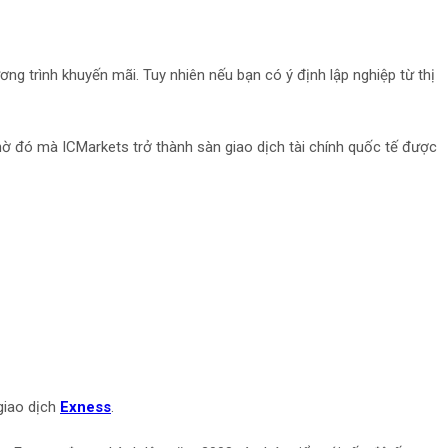
ơng trình khuyến mãi. Tuy nhiên nếu bạn có ý định lập nghiệp từ thị
hờ đó mà ICMarkets trở thành sàn giao dịch tài chính quốc tế được
giao dịch
Exness
.