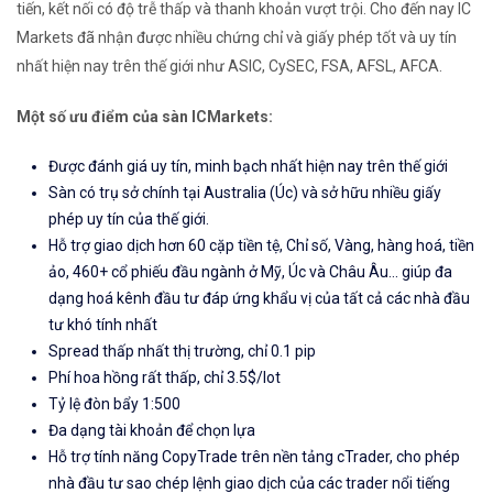
tiến, kết nối có độ trễ thấp và thanh khoản vượt trội. Cho đến nay IC
Markets đã nhận được nhiều chứng chỉ và giấy phép tốt và uy tín
nhất hiện nay trên thế giới như ASIC, CySEC, FSA, AFSL, AFCA.
Một số ưu điểm của sàn ICMarkets:
Được đánh giá uy tín, minh bạch nhất hiện nay trên thế giới
Sàn có trụ sở chính tại Australia (Úc) và sở hữu nhiều giấy
phép uy tín của thế giới.
Hỗ trợ giao dịch hơn 60 cặp tiền tệ, Chỉ số, Vàng, hàng hoá, tiền
ảo, 460+ cổ phiếu đầu ngành ở Mỹ, Úc và Châu Âu... giúp đa
dạng hoá kênh đầu tư đáp ứng khẩu vị của tất cả các nhà đầu
tư khó tính nhất
Spread thấp nhất thị trường, chỉ 0.1 pip
Phí hoa hồng rất thấp, chỉ 3.5$/lot
Tỷ lệ đòn bẩy 1:500
Đa dạng tài khoản để chọn lựa
Hỗ trợ tính năng CopyTrade trên nền tảng cTrader, cho phép
nhà đầu tư sao chép lệnh giao dịch của các trader nổi tiếng