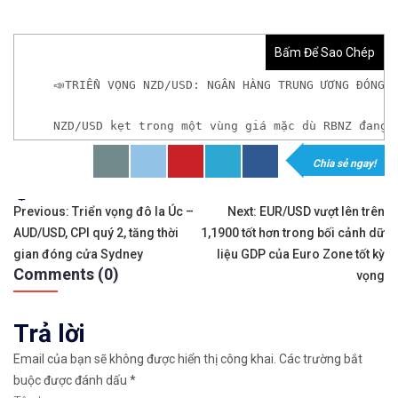
Bấm Để Sao Chép
📣TRIỂN VỌNG NZD/USD: NGÂN HÀNG TRUNG ƯƠNG ĐÓNG 
NZD/USD kẹt trong một vùng giá mặc dù RBNZ đang 
Chia sẻ ngay!
𝘟𝘦𝘮 𝘤𝘩𝘪 𝘵𝘪ế𝘵: https://chungkhoanforex.com/tr
Tags:
Điều
✨🏆𝐗𝐨á 𝐛ỏ 𝐥𝐨 𝐥ắ𝐧𝐠 𝐤𝐡𝐢 𝐭𝐡𝐚𝐦 𝐠𝐢𝐚 𝐭𝐡ị 𝐭𝐫ườ𝐧𝐠 𝐭à𝐢 𝐜𝐡í𝐧𝐡 
Previous:
Triển vọng đô la Úc –
Next:
EUR/USD vượt lên trên
AUD/USD, CPI quý 2, tăng thời
1,1900 tốt hơn trong bối cảnh dữ
hướng
✅𝘔ở 𝘵à𝘪 𝘬𝘩𝘰ả𝘯 𝘵𝘳ê𝘯 𝘴à𝘯 𝘌𝘹𝘯𝘦𝘴𝘴 𝘜𝘺 𝘛í𝘯 𝘷
gian đóng cửa Sydney
liệu GDP của Euro Zone tốt kỳ
Comments (0)
bài
vọng
✅𝘔ở 𝘵à𝘪 𝘬𝘩𝘰ả𝘯 𝘵𝘳ê𝘯 𝘴à𝘯 𝘐𝘊𝘔𝘢𝘳𝘬𝘦𝘵𝘴 𝘯ổ𝘪 𝘵𝘪ế
viết
Trả lời
✅𝘔ở 𝘵à𝘪 𝘬𝘩𝘰ả𝘯 𝘵𝘳ê𝘯 𝘴à𝘯 𝘉𝘪𝘯𝘢𝘯𝘤𝘦 𝘯ổ𝘪 𝘵𝘪ế𝘯𝘨 
Email của bạn sẽ không được hiển thị công khai.
Các trường bắt
🔗https://chungkhoanforex.com/trien-vong-nzd-usd
buộc được đánh dấu
*