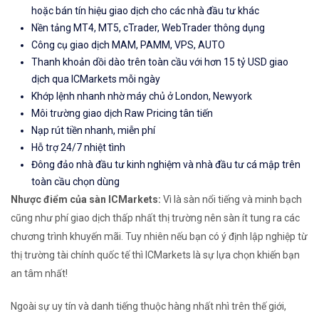
hoặc bán tín hiệu giao dịch cho các nhà đầu tư khác
Nền tảng MT4, MT5, cTrader, WebTrader thông dụng
Công cụ giao dịch MAM, PAMM, VPS, AUTO
Thanh khoản dồi dào trên toàn cầu với hơn 15 tỷ USD giao
dịch qua ICMarkets mỗi ngày
Khớp lệnh nhanh nhờ máy chủ ở London, Newyork
Môi trường giao dịch Raw Pricing tân tiến
Nạp rút tiền nhanh, miễn phí
Hỗ trợ 24/7 nhiệt tình
Đông đảo nhà đầu tư kinh nghiệm và nhà đầu tư cá mập trên
toàn cầu chọn dùng
Nhược điểm của sàn ICMarkets:
Vì là sàn nổi tiếng và minh bạch
cũng như phí giao dịch thấp nhất thị trường nên sàn ít tung ra các
chương trình khuyến mãi. Tuy nhiên nếu bạn có ý định lập nghiệp từ
thị trường tài chính quốc tế thì ICMarkets là sự lựa chọn khiến bạn
an tâm nhất!
Ngoài sự uy tín và danh tiếng thuộc hàng nhất nhì trên thế giới,