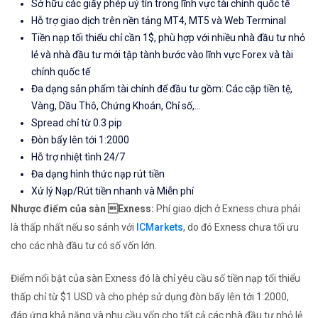
Sở hữu các giấy phép uý tín trong lĩnh vực tài chính quốc tế
Hỗ trợ giao dịch trên nền tảng MT4, MT5 và Web Terminal
Tiền nạp tối thiểu chỉ cần 1$, phù hợp với nhiều nhà đầu tư nhỏ
lẻ và nhà đầu tư mới tập tành bước vào lĩnh vực Forex và tài
chính quốc tế
Đa dạng sản phẩm tài chính để đầu tư gồm: Các cặp tiền tệ,
Vàng, Dầu Thô, Chứng Khoán, Chỉ số,...
Spread chỉ từ 0.3 pip
Đòn bẩy lên tới 1:2000
Hỗ trợ nhiệt tình 24/7
Đa dạng hình thức nạp rút tiền
Xử lý Nạp/Rút tiền nhanh và Miễn phí
Nhược điểm của sàn Exness:
Phí giao dịch ở Exness chưa phải
là thấp nhất nếu so sánh với
ICMarkets
, do đó Exness chưa tối ưu
cho các nhà đầu tư có số vốn lớn.
Điểm nổi bật của sàn Exness đó là chỉ yêu cầu số tiền nạp tối thiểu
thấp chỉ từ $1 USD và cho phép sử dụng đòn bẩy lên tới 1:2000,
đáp ứng khả năng và nhu cầu vốn cho tất cả các nhà đầu tư nhỏ lẻ