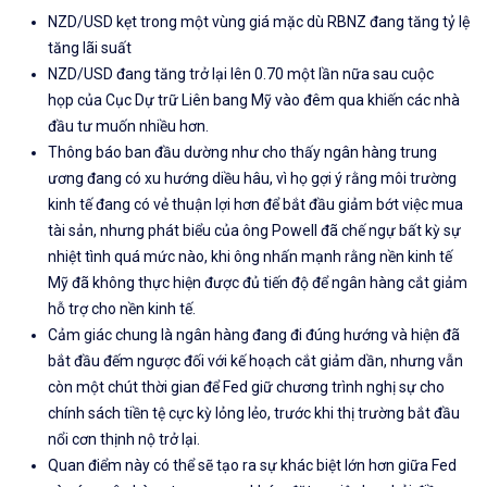
NZD/USD kẹt trong một vùng giá mặc dù RBNZ đang tăng tỷ lệ
tăng lãi suất
NZD/USD đang tăng trở lại lên 0.70 một lần nữa sau
cuộc
họp
của
Cục Dự trữ Liên bang Mỹ
vào đêm qua
khiến các nhà
đầu tư muốn nhiều hơn.
Thông báo ban đầu dường như cho thấy ngân hàng trung
ương đang có xu hướng diều hâu, vì họ gợi ý rằng môi trường
kinh tế đang có vẻ thuận lợi hơn để bắt đầu giảm bớt việc mua
tài sản, nhưng phát biểu của ông Powell đã chế ngự bất kỳ sự
nhiệt tình quá mức nào, khi ông nhấn mạnh rằng nền kinh tế
Mỹ đã không thực hiện được đủ tiến độ để ngân hàng cắt giảm
hỗ trợ cho nền kinh tế.
Cảm giác chung là ngân hàng đang đi đúng hướng và hiện đã
bắt đầu đếm ngược đối với
kế hoạch cắt giảm dần
, nhưng vẫn
còn một chút thời gian để Fed giữ chương trình nghị sự cho
chính sách tiền tệ cực kỳ lỏng lẻo, trước khi thị trường bắt đầu
nổi cơn thịnh nộ trở lại.
Quan điểm này có thể sẽ tạo ra sự khác biệt lớn hơn giữa Fed