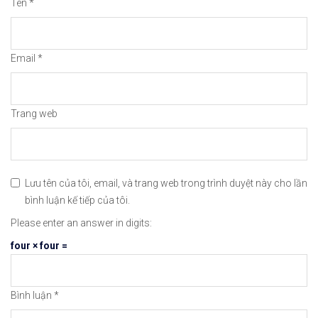
Tên
*
😘Cảm ơn bạn đã xem thông tin😘🍀🤗Chúc bạn giao 
#icmarkets #binance #exness #taichinh #dautu #fo
Email
*
Trang web
Lưu tên của tôi, email, và trang web trong trình duyệt này cho lần
bình luận kế tiếp của tôi.
Please enter an answer in digits:
four × four =
Bình luận
*