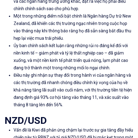
và các ngân hàng trung ương khác, đặt ra việc họ phải điều
chỉnh chính sách sao cho phù hợp.
Một trong những điểm nổi bật chính là
Ngân hàng Dự trữ New
Zealand
, đã khiến các thị trường ngạc nhiên trong cuộc họp
vào tháng này khi thông báo rằng họ đã sẵn sàng bắt đầu thu
hẹp lại việc mua trái phiếu.
Ủy ban chính sách kết luận rằng những rủi ro đáng kể đối với
nền kinh tế – giảm phát và tỷ lệ thất nghiệp cao – đã giảm
xuống, và một nền kinh tế phát triển quá nóng, lạm phát cao
đang trở thành một trong những mối lo ngại chính.
Điều này ghi nhận sự thay đổi trong hành vi của ngân hàng và
các thị trường đã nhanh chóng điều chỉnh
kỳ vọng
của họ
về
khả năng tăng lãi suất
vào cuối năm, với thị trường tiền tệ hiện
đang định giá 93% cơ hội tăng vào tháng 11, và xác suất vào
tháng 8 tăng lên đến 56%.
NZD/USD
Vấn đề là Kiwi đã phản ứng chậm lại trước sự gia tăng đầy hiếu
chiến này từ RBNZ với tỷ giá NZD/USD đã bị mắc kẹt trong một