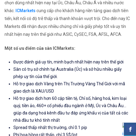
chọn dùng nhất hiện nay tại Úc, Châu Âu, Châu Á và nhiều nước
khác.
ICMarkets
cung cấp cho khách hàng nền tảng giao dịch tiên
tiến, kết nối có độ trễ thấp và thanh khoản vượt trội. Cho đến nay IC
Markets đã nhận được nhiều chứng chỉ và giấy phép tốt và uy tín
nhất hiện nay trên thế giới như ASIC, CySEC, FSA, AFSL, AFCA.
Một số ưu điểm của sàn ICMarkets:
Được đánh giá uy tín, minh bạch nhất hiện nay trên thế giới
Sàn có trụ sở chính tại Australia (Úc) và sở hữu nhiều giấy
phép uy tín của thế giới.
Hỗ trợ giao dịch Vàng trên Thị Trường Vàng Thế Giới với mã
giao dịch là XAU/USD
Hỗ trợ giao dịch hơn 60 cặp tiền tệ, Chỉ số, hàng hoá, kim loại
quý, tiền ảo, 460+ cổ phiếu đầu ngành ở Mỹ, Úc và Châu Âu...
giúp đa dạng hoá kênh đầu tư đáp ứng khẩu vị của tất cả các
nhà đầu tư khó tính nhất
Spread thấp nhất thị trường, chỉ 0.1 pip
Phí hoa hồng rất thấp, chỉ 3.5$/lot