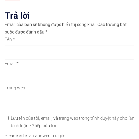
✅𝘔ở 𝘵à𝘪 𝘬𝘩𝘰ả𝘯 𝘵𝘳ê𝘯 𝘴à𝘯 𝘐𝘊𝘔𝘢𝘳𝘬𝘦𝘵𝘴 𝘯ổ𝘪 𝘵𝘪
viết
Trả lời
🔗https://chungkhoanforex.com/trien-vong-gia-van
Email của bạn sẽ không được hiển thị công khai.
Các trường bắt
😘Cảm ơn bạn đã xem thông tin😘🍀🤗Chúc bạn giao 
buộc được đánh dấu
*
Tên
*
#icmarkets #exness #taichinh #dautu #vang #giava
Email
*
Trang web
Lưu tên của tôi, email, và trang web trong trình duyệt này cho lần
bình luận kế tiếp của tôi.
Please enter an answer in digits: