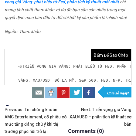
vọng giá Vàng: phát biểu từ Fed, phân tích kỹ thuật mới nhất
chỉ
mang tính chất tham khảo và do đó bạn cần cân nhắc trong mọi
quyết định mua bán đầu tư đối với bất kỳ sản phẩm tài chính nào!
Nguồn: Tham khảo
Bấm Để Sao Chép
📣TRIỂN VỌNG GIÁ VÀNG: PHÁT BIỂU TỪ FED, PHÂN TÍ
VÀNG, XAU/USD, ĐÔ LA MỸ, S&P 500, FED, NFP, TRIỂ
Chia sẻ ngay!
𝘟𝘦𝘮 𝘤𝘩𝘪 𝘵𝘪ế𝘵: https://chungkhoanforex.com/tr
Tags:
Điều
✨🏆𝐆𝐢𝐚𝐨 𝐝ị𝐜𝐡 𝐕à𝐧𝐠 𝐯ớ𝐢 𝐂𝐡ê𝐧𝐡 𝐋ệ𝐜𝐡 𝐜ự𝐜 𝐭𝐡ấ𝐩, 𝐓𝐡𝐚𝐧𝐡 𝐊𝐡
Previous:
Tin chứng khoán:
Next:
Triển vọng giá Vàng
AMC Entertainment, cổ phiếu có
XAU/USD – phân tích kỹ thuật cơ
hướng
✅𝘔ở 𝘵à𝘪 𝘬𝘩𝘰ả𝘯 𝘵𝘳ê𝘯 𝘴à𝘯 𝘌𝘹𝘯𝘦𝘴𝘴 𝘜𝘺 𝘛í𝘯 𝘷
mức tăng đáng chú ý khi thị
bản
Comments (0)
bài
trường phục hồi trở lại