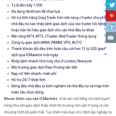
Tỷ lệ đòn bẩy 1:500
Đa dạng tài khoản để chọn lựa
Hỗ trợ tính năng CopyTrade trên nền tảng cTrader, cho phép
nhà đầu tư sao chép lệnh giao dịch của các trader nổi tiếng
hoặc bán tín hiệu giao dịch cho các nhà đầu tư khác
Nền tảng MT4, MT5, cTrader, WebTrader thông dụng
Công cụ giao dịch MAM, PAMM, VPS, AUTO
Thanh khoản dồi dào trên toàn cầu với hơn 15 tỷ USD giao
dịch qua ICMarkets mỗi ngày
Khớp lệnh nhanh nhờ máy chủ ở London, Newyork
Môi trường giao dịch Raw Pricing tân tiến
Nạp rút tiền nhanh, miễn phí
Hỗ trợ 24/7 nhiệt tình
Đông đảo nhà đầu tư kinh nghiệm và nhà đầu tư cá mập trên
toàn cầu chọn dùng
Nhược điểm của sàn ICMarkets:
Vì là sàn nổi tiếng và minh bạch
cũng như phí giao dịch thấp nhất thị trường nên sàn ít tung ra các
chương trình khuyến mãi. Tuy nhiên nếu bạn có ý định lập nghiệp từ