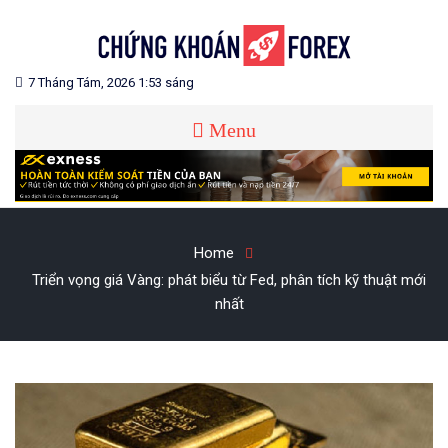
Skip
to
content
Blog chia sẻ về Chứng Khoán và Forex
CHỨNG KHOÁN FOREX
7 Tháng Tám, 2026 1:53 sáng
Menu
Home
Triển vọng giá Vàng: phát biểu từ Fed, phân tích kỹ thuật mới
nhất