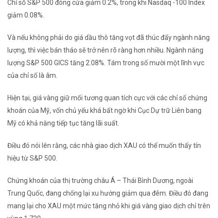
Chỉ số S&P 500 đóng cửa giảm 0.2%, trong khi Nasdaq -100 Index
giảm 0.08%.
Và nếu không phải do giá dầu thô tăng vọt đã thúc đẩy ngành năng
lượng, thì việc bán tháo sẽ trở nên rõ ràng hơn nhiều. Ngành năng
lượng S&P 500 GICS tăng 2.08%. Tám trong số mười một lĩnh vực
của chỉ số là âm.
Hiện tại, giá vàng giữ mối tương quan tích cực với các chỉ số chứng
khoán của Mỹ, vốn chủ yếu khá bất ngờ khi Cục Dự trữ Liên bang
Mỹ có khả năng tiếp tục tăng lãi suất.
Điều đó nói lên rằng, các nhà giao dịch XAU có thể muốn thấy tín
hiệu từ S&P 500.
Chứng khoán của thị trường châu Á – Thái Bình Dương, ngoài
Trung Quốc, đang chống lại xu hướng giảm qua đêm. Điều đó đang
mang lại cho XAU một mức tăng nhỏ khi giá vàng giao dịch chỉ trên