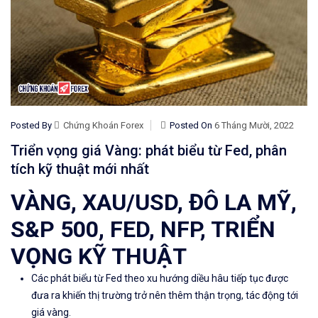
Posted By
Chứng Khoán Forex
Posted On
6 Tháng Mười, 2022
Triển vọng giá Vàng: phát biểu từ Fed, phân
tích kỹ thuật mới nhất
VÀNG, XAU/USD, ĐÔ LA MỸ,
S&P 500, FED, NFP, TRIỂN
VỌNG KỸ THUẬT
Các phát biểu từ Fed theo xu hướng diều hâu tiếp tục được
đưa ra khiến thị trường trở nên thêm thận trọng, tác động tới
giá vàng.