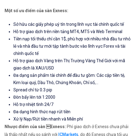
Một số ưu điểm của sàn Exness:
Sở hữu các giấy phép uý tín trong lĩnh vực tài chính quốc tế
Hỗ trợ giao dịch trên nền tảng MT4, MT5 và Web Terminal
Tiền nạp tối thiểu chỉ cần 1$, phù hợp với nhiều nhà đầu tư nhỏ
lẻ và nhà đầu tư mới tập tành bước vào lĩnh vực Forex và tài
chính quốc tế
Hỗ trợ giao dịch Vàng trên Thị Trường Vàng Thế Giới với mã
giao dịch là XAU/USD
Đa dạng sản phẩm tài chính để đầu tư gồm: Các cặp tiền tệ,
Kim loại quý, Dầu Thô, Chứng Khoán, Chỉ số,...
Spread chỉ từ 0.3 pip
Đòn bẩy lên tới 1:2000
Hỗ trợ nhiệt tình 24/7
Đa dạng hình thức nạp rút tiền
Xử lý Nạp/Rút tiền nhanh và Miễn phí
Nhược điểm của sàn Exness:
Phí giao dịch ở Exness chưa phải
là thấp nhất nếu so sánh với
ICMarkets
, do đó Exness chưa tối ưu