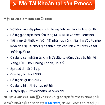
Mở Tài Khoản tại sàn Exness
Một số ưu điểm của sàn Exness:
Sở hữu các giấy phép uý tín trong lĩnh vực tài chính quốc tế
Hỗ trợ giao dịch trên nền tảng MT4, MT5 và Web Terminal
Tiền nạp tối thiểu chỉ cần 1$, phù hợp với nhiều nhà đầu tư nhỏ
lẻ và nhà đầu tư mới tập tành bước vào lĩnh vực Forex và tài
chính quốc tế
Đa dạng sản phẩm tài chính để đầu tư gồm: Các cặp tiền tệ,
Vàng, Dầu Thô, Chứng Khoán, Chỉ số,...
Spread chỉ từ 0.3 pip
Đòn bẩy lên tới 1:2000
Hỗ trợ nhiệt tình 24/7
Đa dạng hình thức nạp rút tiền
Xử lý Nạp/Rút tiền nhanh và Miễn phí
Nhược điểm của sàn Exness:
Phí giao dịch ở Exness chưa phải
là thấp nhất nếu so sánh với
ICMarkets
, do đó Exness chưa tối ưu