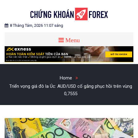
Skip
to
content
Blog chia sẻ về Chứng Khoán và Forex
CHỨNG KHOÁN FOREX
8 Tháng Tám, 2026 11:07 sáng
Menu
Home
Triển vọng giá đô la Úc: AUD/USD cố gắng phục hồi trên vùng
0,7555