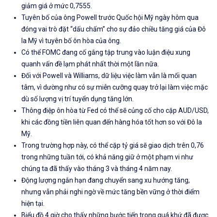
giảm giá ở mức 0,7555.
Tuyên bố của ông Powell trước Quốc hội Mỹ ngày hôm qua
đóng vai trò đặt “dấu chấm” cho sự đảo chiều tăng giá của Đô
la Mỹ vì tuyên bố ôn hòa của ông.
Có thể FOMC đang cố gắng tập trung vào luận điệu xung
quanh vấn đề lạm phát nhất thời một lần nữa.
Đối với Powell và Williams, dữ liệu việc làm vẫn là mối quan
tâm, vì dường như có sự miễn cưỡng quay trở lại làm việc mặc
dù số lượng vị trí tuyển dụng tăng lớn.
Thông điệp ôn hòa từ Fed có thể sẽ củng cố cho cặp AUD/USD,
khi các đồng tiền liên quan đến hàng hóa tốt hơn so với Đô la
Mỹ.
Trong trường hợp này, có thể cặp tỷ giá sẽ giao dịch trên 0,76
trong những tuần tới, có khả năng giữ ở một phạm vi như
chúng ta đã thấy vào tháng 3 và tháng 4 năm nay.
Động lượng ngắn hạn
đang chuyển sang xu hướng tăng,
nhưng vẫn phải nghi ngờ về mức tăng bền vững ở thời điểm
hiện tại.
Biểu đồ 4 giờ cho thấy những bước tiến trong quá khứ đã được