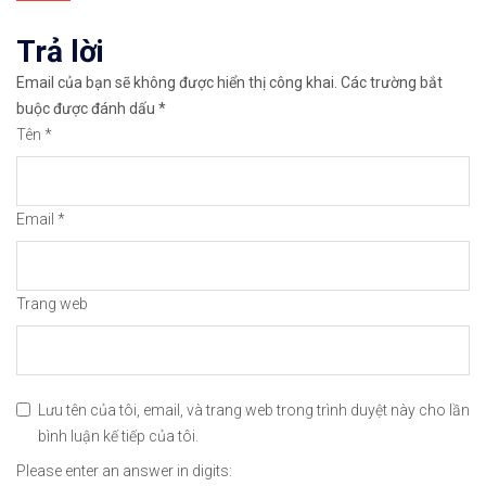
viết
Trả lời
✅𝘔ở 𝘵à𝘪 𝘬𝘩𝘰ả𝘯 𝘵𝘳ê𝘯 𝘴à𝘯 𝘉𝘪𝘯𝘢𝘯𝘤𝘦 𝘯ổ𝘪 𝘵𝘪ế𝘯𝘨 
Email của bạn sẽ không được hiển thị công khai.
Các trường bắt
🔗https://chungkhoanforex.com/trien-vong-gia-do-
buộc được đánh dấu
*
Tên
*
😘Cảm ơn bạn đã xem thông tin😘🍀🤗Chúc bạn giao 
#icmarkets #binance #exness #taichinh #dautu #fo
Email
*
Trang web
Lưu tên của tôi, email, và trang web trong trình duyệt này cho lần
bình luận kế tiếp của tôi.
Please enter an answer in digits: