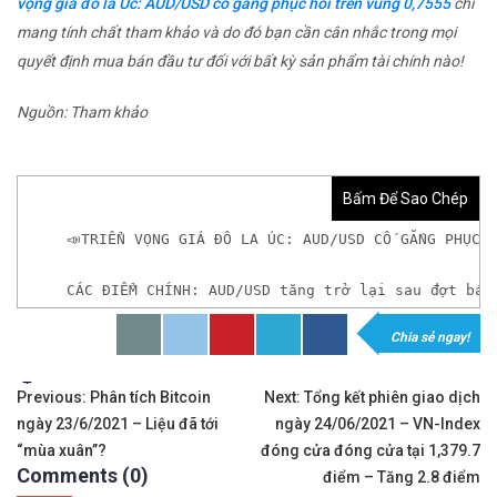
vọng giá đô la Úc: AUD/USD cố gắng phục hồi trên vùng 0,7555
chỉ
mang tính chất tham khảo và do đó bạn cần cân nhắc trong mọi
quyết định mua bán đầu tư đối với bất kỳ sản phẩm tài chính nào!
Nguồn: Tham khảo
Bấm Để Sao Chép
📣TRIỂN VỌNG GIÁ ĐÔ LA ÚC: AUD/USD CỐ GẮNG PHỤC 
CÁC ĐIỂM CHÍNH: AUD/USD tăng trở lại sau đợt bán
Chia sẻ ngay!
𝘟𝘦𝘮 𝘤𝘩𝘪 𝘵𝘪ế𝘵: https://chungkhoanforex.com/tr
Tags:
Điều
✨🏆𝐗𝐨á 𝐛ỏ 𝐥𝐨 𝐥ắ𝐧𝐠 𝐤𝐡𝐢 𝐭𝐡𝐚𝐦 𝐠𝐢𝐚 𝐭𝐡ị 𝐭𝐫ườ𝐧𝐠 𝐭à𝐢 𝐜𝐡í𝐧𝐡 
Previous:
Phân tích Bitcoin
Next:
Tổng kết phiên giao dịch
ngày 23/6/2021 – Liệu đã tới
ngày 24/06/2021 – VN-Index
hướng
✅𝘔ở 𝘵à𝘪 𝘬𝘩𝘰ả𝘯 𝘵𝘳ê𝘯 𝘴à𝘯 𝘌𝘹𝘯𝘦𝘴𝘴 𝘜𝘺 𝘛í𝘯 𝘷
“mùa xuân”?
đóng cửa đóng cửa tại 1,379.7
Comments (0)
bài
điểm – Tăng 2.8 điểm
✅𝘔ở 𝘵à𝘪 𝘬𝘩𝘰ả𝘯 𝘵𝘳ê𝘯 𝘴à𝘯 𝘐𝘊𝘔𝘢𝘳𝘬𝘦𝘵𝘴 𝘯ổ𝘪 𝘵𝘪ế