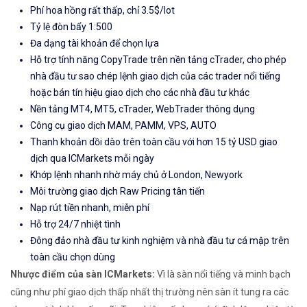
Phí hoa hồng rất thấp, chỉ 3.5$/lot
Tỷ lệ đòn bẩy 1:500
Đa dạng tài khoản để chọn lựa
Hỗ trợ tính năng CopyTrade trên nền tảng cTrader, cho phép
nhà đầu tư sao chép lệnh giao dịch của các trader nổi tiếng
hoặc bán tín hiệu giao dịch cho các nhà đầu tư khác
Nền tảng MT4, MT5, cTrader, WebTrader thông dụng
Công cụ giao dịch MAM, PAMM, VPS, AUTO
Thanh khoản dồi dào trên toàn cầu với hơn 15 tỷ USD giao
dịch qua ICMarkets mỗi ngày
Khớp lệnh nhanh nhờ máy chủ ở London, Newyork
Môi trường giao dịch Raw Pricing tân tiến
Nạp rút tiền nhanh, miễn phí
Hỗ trợ 24/7 nhiệt tình
Đông đảo nhà đầu tư kinh nghiệm và nhà đầu tư cá mập trên
toàn cầu chọn dùng
Nhược điểm của sàn ICMarkets:
Vì là sàn nổi tiếng và minh bạch
cũng như phí giao dịch thấp nhất thị trường nên sàn ít tung ra các