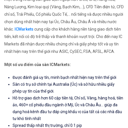
Năng Lượng, Kim loại quý (Vàng, Bạch Kim,...), CFD Tiền điện tử, CFD
chỉ số, Trái Phiếu, Cổ phiếu Quốc Tế,... nổi tiếng và được nhiều người
chọn dùng nhất hiện nay tại Úc, Châu Âu, Châu Á và nhiều nước
khác.
ICMarkets
cung cấp cho khách hàng nền tảng giao dịch tiên
tiến, kết nối có độ trễ thấp và thanh khoản vượt trội. Cho đến nay IC
Markets đã nhận được nhiều chứng chỉ và giấy phép tốt và uy tín
nhất hiện nay trên thế giới như ASIC, CySEC, FSA, AFSL, AFCA.
Một số ưu điểm của sàn ICMarkets:
Được đánh giá uy tín, minh bạch nhất hiện nay trên thế giới
Sàn có trụ sở chính tại Australia (Úc) và sở hữu nhiều giấy
phép uy tín của thế giới.
Hỗ trợ giao dịch hơn 60 cặp tiền tệ, Chỉ số, Vàng, hàng hoá, tiền
ảo, 460+ cổ phiếu đầu ngành ở Mỹ, Úc và Châu Âu... giúp đa
dạng hoá kênh đầu tư đáp ứng khẩu vị của tất cả các nhà đầu
tư khó tính nhất
Spread thấp nhất thị trường, chỉ 0.1 pip