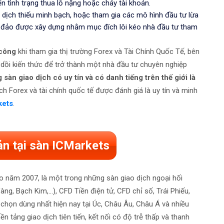
n tình trạng thua lỗ nặng hoặc cháy tài khoản.
dịch thiếu minh bạch, hoặc tham gia các mô hình đầu tư lừa
a đảo được xây dựng nhằm mục đích lôi kéo nhà đầu tư tham
 công
khi tham gia thị trường Forex và Tài Chính Quốc Tế, bên
 dồi kiến thức để trở thành một nhà đầu tư chuyên nghiệp
sàn giao dịch có uy tín và có danh tiếng trên thế giới là
ch Forex và tài chính quốc tế được đánh giá là uy tín và minh
kets
.
ản tại sàn ICMarkets
ào năm 2007, là một trong những sàn giao dịch ngoại hối
g, Bạch Kim,...), CFD Tiền điện tử, CFD chỉ số, Trái Phiếu,
i chọn dùng nhất hiện nay tại Úc, Châu Âu, Châu Á và nhiều
 tảng giao dịch tiên tiến, kết nối có độ trễ thấp và thanh