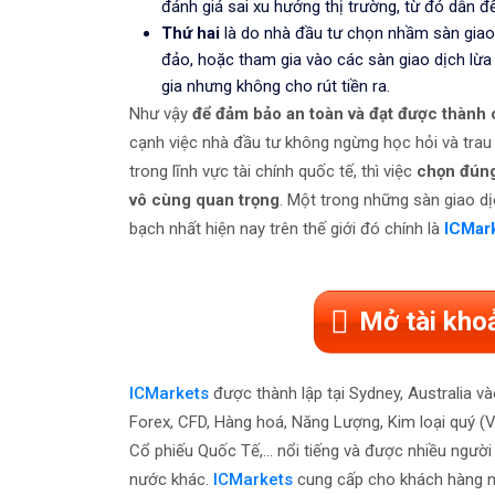
đánh giá sai xu hướng thị trường, từ đó dẫn đế
Thứ hai
là do nhà đầu tư chọn nhầm sàn giao 
đảo, hoặc tham gia vào các sàn giao dịch lừ
gia nhưng không cho rút tiền ra.
Như vậy
để đảm bảo an toàn và đạt được thành
cạnh việc nhà đầu tư không ngừng học hỏi và trau
trong lĩnh vực tài chính quốc tế, thì việc
chọn đúng 
vô cùng quan trọng
. Một trong những sàn giao dị
bạch nhất hiện nay trên thế giới đó chính là
ICMar
Mở tài kho
ICMarkets
được thành lập tại Sydney, Australia v
Forex, CFD, Hàng hoá, Năng Lượng, Kim loại quý (Vàn
Cổ phiếu Quốc Tế,... nổi tiếng và được nhiều ngườ
nước khác.
ICMarkets
cung cấp cho khách hàng nền