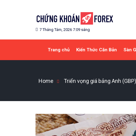
Skip
to
content
Blog chia sẻ về Chứng Khoán và Forex
CHỨNG KHOÁN FOREX
7 Tháng Tám, 2026 7:09 sáng
Trang chủ
Kiến Thức Căn Bản
Sàn G
Home
Triển vọng giá bảng Anh (GBP