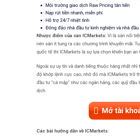
Môi trường giao dịch Raw Pricing tân tiến
Nạp rút tiền nhanh, miễn phí
Hỗ trợ 24/7 nhiệt tình
Đông đảo nhà đầu tư kinh nghiệm và nhà đầu
Nhược điểm của sàn ICMarkets:
Vì là sàn nổi ti
nên sàn ít tung ra các chương trình khuyến mãi. Tuy
quốc tế thì ICMarkets là sự lựa chọn khiến bạn an
Ngoài sự uy tín và danh tiếng thuộc hàng nhất nhì 
độ khớp lệnh cực cao, nhờ đó mà ICMarkets trở th
đầu tư "cá mập" như các ngân hàng, các quỹ đầu tư,
dịch.
Mở tài kho
Các bài hướng dẫn về ICMarkets: