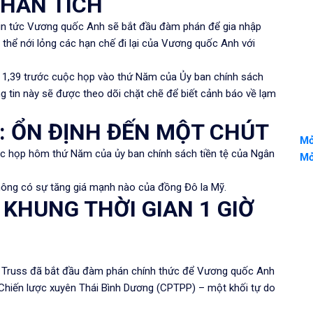
PHÂN TÍCH
tin tức Vương quốc Anh sẽ bắt đầu đàm phán để gia nhập
 thể nới lỏng các hạn chế đi lại của Vương quốc Anh với
 1,39 trước cuộc họp vào thứ Năm của Ủy ban chính sách
g tin này sẽ được theo dõi chặt chẽ để biết cảnh báo về lạm
: ỔN ĐỊNH ĐẾN MỘT CHÚT
Mở
c họp hôm thứ Năm của ủy ban chính sách tiền tệ của Ngân
Mở
không có sự tăng giá mạnh nào của đồng Đô la Mỹ.
 KHUNG THỜI GIAN 1 GIỜ
 Truss đã
bắt đầu đàm phán chính thức để
Vương quốc Anh
ế Chiến lược xuyên Thái Bình Dương (CPTPP)
– một khối tự do