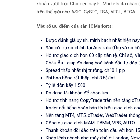
khoản vượt trội. Cho đến nay IC Markets đã nhận đ
trên thế giới như ASIC, CySEC, FSA, AFSL, AFCA.
Một số ưu điểm của sàn ICMarkets:
Được đánh giá uy tín, minh bạch nhất hiện nay 
Sàn có trụ sở chính tại Australia (Úc) và sở hữ
Hỗ trợ giao dịch hơn 60 cặp tiền tệ, Chỉ số, 
Châu Âu... giúp đa dạng hoá kênh đầu tư đáp ứ
Spread thấp nhất thị trường, chỉ 0.1 pip
Phí hoa hồng rất thấp, chỉ 3.5$/lot
Tỷ lệ đòn bẩy 1:500
Đa dạng tài khoản để chọn lựa
Hỗ trợ tính năng CopyTrade trên nền tảng cTr
trader nổi tiếng hoặc bán tín hiệu giao dịch c
Nền tảng MT4, MT5, cTrader, WebTrader thôn
Công cụ giao dịch MAM, PAMM, VPS, AUTO
Thanh khoản dồi dào trên toàn cầu với hơn 15
Khớp lệnh nhanh nhờ máy chủ ở London, New