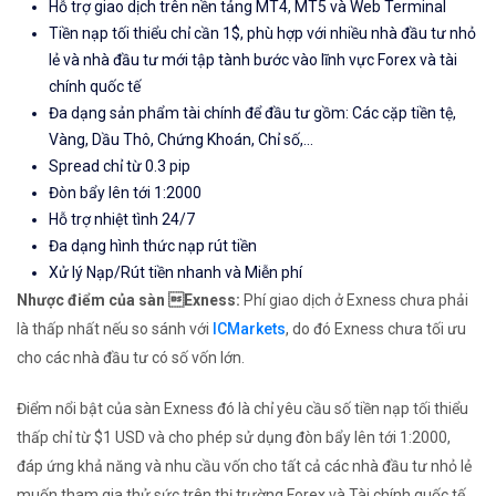
Hỗ trợ giao dịch trên nền tảng MT4, MT5 và Web Terminal
Tiền nạp tối thiểu chỉ cần 1$, phù hợp với nhiều nhà đầu tư nhỏ
lẻ và nhà đầu tư mới tập tành bước vào lĩnh vực Forex và tài
chính quốc tế
Đa dạng sản phẩm tài chính để đầu tư gồm: Các cặp tiền tệ,
Vàng, Dầu Thô, Chứng Khoán, Chỉ số,...
Spread chỉ từ 0.3 pip
Đòn bẩy lên tới 1:2000
Hỗ trợ nhiệt tình 24/7
Đa dạng hình thức nạp rút tiền
Xử lý Nạp/Rút tiền nhanh và Miễn phí
Nhược điểm của sàn Exness:
Phí giao dịch ở Exness chưa phải
là thấp nhất nếu so sánh với
ICMarkets
, do đó Exness chưa tối ưu
cho các nhà đầu tư có số vốn lớn.
Điểm nổi bật của sàn Exness đó là chỉ yêu cầu số tiền nạp tối thiểu
thấp chỉ từ $1 USD và cho phép sử dụng đòn bẩy lên tới 1:2000,
đáp ứng khả năng và nhu cầu vốn cho tất cả các nhà đầu tư nhỏ lẻ
muốn tham gia thử sức trên thị trường Forex và Tài chính quốc tế.