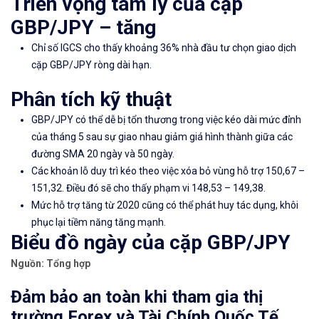
Triển vọng tâm lý của cặp
GBP/JPY – tăng
Chỉ số
IGCS
cho thấy khoảng 36% nhà đầu tư chọn giao dịch
cặp GBP/JPY ròng dài hạn.
Phân tích kỹ thuật
GBP/JPY có thể dễ bị tổn thương trong việc kéo dài mức đỉnh
của tháng 5 sau sự giao nhau giảm giá hình thành giữa các
đường SMA 20 ngày và 50 ngày.
Các khoản lỗ duy trì kéo theo việc xóa bỏ vùng hỗ trợ 150,67 –
151,32. Điều đó sẽ cho thấy phạm vi 148,53 – 149,38.
Mức hỗ trợ tăng từ 2020 cũng có thể phát huy tác dụng, khôi
phục lại tiềm năng tăng mạnh.
Biểu đồ ngày của cặp GBP/JPY
Nguồn: Tổng hợp
Đảm bảo an toàn khi tham gia thị
trường Forex và Tài Chính Quốc Tế