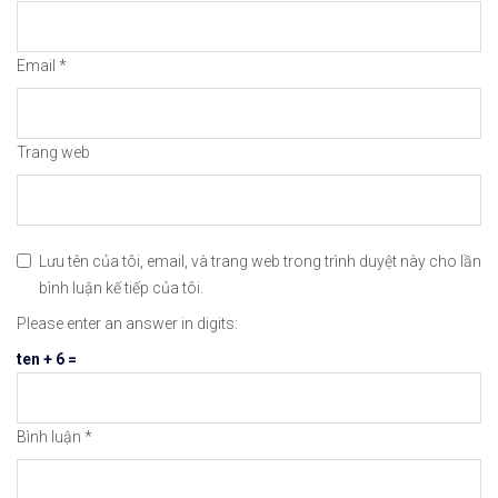
#icmarkets #binance #exness #taichinh #dautu #fo
Email
*
Trang web
Lưu tên của tôi, email, và trang web trong trình duyệt này cho lần
bình luận kế tiếp của tôi.
Please enter an answer in digits:
ten + 6 =
Bình luận
*