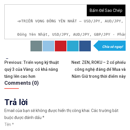
Bấm Để Sao Chép
📣TRIỂN VỌNG ĐỒNG YÊN NHẬT – USD/JPY, AUD/JPY, G
Đồng Yên Nhật, USD/JPY, AUD/JPY, GBP/JPY - Phân 
Chia sẻ ngay!
𝘟𝘦𝘮 𝘤𝘩𝘪 𝘵𝘪ế𝘵: https://chungkhoanforex.com/t
Tags:
Điều
✨🏆𝐗𝐨á 𝐛ỏ 𝐥𝐨 𝐥ắ𝐧𝐠 𝐤𝐡𝐢 𝐭𝐡𝐚𝐦 𝐠𝐢𝐚 𝐭𝐡ị 𝐭𝐫ườ𝐧𝐠 𝐭à𝐢 𝐜𝐡í𝐧𝐡 
Previous:
Triển vọng kỹ thuật
Next:
ZEN, ROKU – 2 cổ phiếu
quý 3 của Vàng: có khả năng
công nghệ đáng để Mua và
hướng
✅𝘔ở 𝘵à𝘪 𝘬𝘩𝘰ả𝘯 𝘵𝘳ê𝘯 𝘴à𝘯 𝘌𝘹𝘯𝘦𝘴𝘴 𝘜𝘺 𝘛í𝘯 𝘷
tăng lên cao hơn
Nắm Giữ trong thời điểm này
Comments (0)
bài
✅𝘔ở 𝘵à𝘪 𝘬𝘩𝘰ả𝘯 𝘵𝘳ê𝘯 𝘴à𝘯 𝘐𝘊𝘔𝘢𝘳𝘬𝘦𝘵𝘴 𝘯ổ𝘪 𝘵𝘪ế
viết
Trả lời
✅𝘔ở 𝘵à𝘪 𝘬𝘩𝘰ả𝘯 𝘵𝘳ê𝘯 𝘴à𝘯 𝘉𝘪𝘯𝘢𝘯𝘤𝘦 𝘯ổ𝘪 𝘵𝘪ế𝘯𝘨 
Email của bạn sẽ không được hiển thị công khai.
Các trường bắt
🔗https://chungkhoanforex.com/trien-vong-dong-ye
buộc được đánh dấu
*
Tên
*
😘Cảm ơn bạn đã xem thông tin😘🍀🤗Chúc bạn giao 