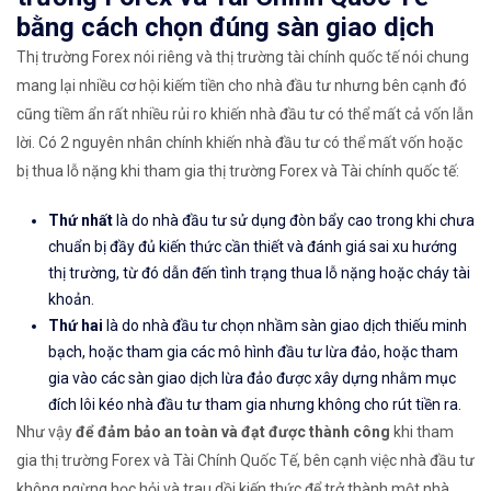
bằng cách chọn đúng sàn giao dịch
Thị trường Forex nói riêng và thị trường tài chính quốc tế nói chung
mang lại nhiều cơ hội kiếm tiền cho nhà đầu tư nhưng bên cạnh đó
cũng tiềm ẩn rất nhiều rủi ro khiến nhà đầu tư có thể mất cả vốn lẫn
lời. Có 2 nguyên nhân chính khiến nhà đầu tư có thể mất vốn hoặc
bị thua lỗ nặng khi tham gia thị trường Forex và Tài chính quốc tế:
Thứ nhất
là do nhà đầu tư sử dụng đòn bẩy cao trong khi chưa
chuẩn bị đầy đủ kiến thức cần thiết và đánh giá sai xu hướng
thị trường, từ đó dẫn đến tình trạng thua lỗ nặng hoặc cháy tài
khoản.
Thứ hai
là do nhà đầu tư chọn nhầm sàn giao dịch thiếu minh
bạch, hoặc tham gia các mô hình đầu tư lừa đảo, hoặc tham
gia vào các sàn giao dịch lừa đảo được xây dựng nhằm mục
đích lôi kéo nhà đầu tư tham gia nhưng không cho rút tiền ra.
Như vậy
để đảm bảo an toàn và đạt được thành công
khi tham
gia thị trường Forex và Tài Chính Quốc Tế, bên cạnh việc nhà đầu tư
không ngừng học hỏi và trau dồi kiến thức để trở thành một nhà