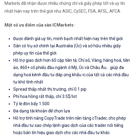
Markets đã nhận được nhiều chứng chỉ và giấy phép tốt và uy tín
nhất hiện nay trên thế giới như ASIC, CySEC, FSA, AFSL, AFCA.
Một số ưu điểm của sàn ICMarkets:
Được đánh giá uy tín, minh bạch nhất hiện nay trên thế giới
Sàn có trụ sở chính tại Australia (Úc) và sở hữu nhiều giấy
phép uy tín của thế giới.
Hỗ trợ giao dịch hơn 60 cặp tiền tệ, Chỉ số, Vàng, hàng hoá, tiền
ảo, 460+ cổ phiếu đầu ngành ở Mỹ, Úc và Châu Âu... giúp đa
dạng hoá kênh đầu tư đáp ứng khẩu vị của tất cả các nhà đầu
tư khó tính nhất
Spread thấp nhất thị trường, chỉ 0.1 pip
Phí hoa hồng rất thấp, chỉ 3.5$/lot
Tỷ lệ đòn bẩy 1:500
Đa dạng tài khoản để chọn lựa
Hỗ trợ tính năng CopyTrade trên nền tảng cTrader, cho phép
nhà đầu tư sao chép lệnh giao dịch của các trader nổi tiếng
hoặc bán tín hiệu giao dịch cho các nhà đầu tư khác