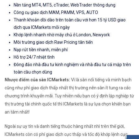
Nền tảng MT4, MT5, cTrader, WebTrader thông dụng
Công cụ giao dịch MAM, PAMM, VPS, AUTO
Thanh khoản dồi dào trên toàn cầu với hơn 15 tỷ USD giao
dịch qua ICMarkets mỗi ngày
Khớp lệnh nhanh nhờ máy chủ ở London, Newyork
Môi trường giao dịch Raw Pricing tân tiến
Nạp rút tiền nhanh, miễn phí
Hỗ trợ 24/7 nhiệt tình
Đông đảo nhà đầu tư kinh nghiệm và nhà đầu tư cá mập trên
toàn cầu chọn dùng
Nhược điểm của sàn ICMarkets:
Vì là sàn nổi tiếng và minh bạch
cũng như phí giao dịch thấp nhất thị trường nên sàn ít tung ra các
chương trình khuyến mãi. Tuy nhiên nếu bạn có ý định lập nghiệp từ
thị trường tài chính quốc tế thì ICMarkets là sự lựa chọn khiến bạn
an tâm nhất!
Ngoài sự uy tín và danh tiếng thuộc hàng nhất nhì trên thế giới,
ICMarkets còn có phí giao dịch cực thấp và tốc độ khớp lệnh cực