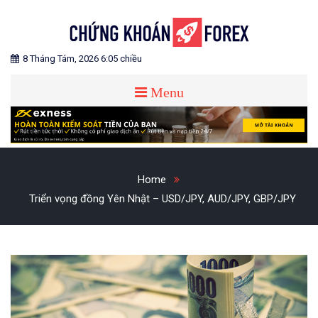
Skip
to
content
Blog chia sẻ về Chứng Khoán và Forex
CHỨNG KHOÁN FOREX
8 Tháng Tám, 2026 6:05 chiều
Menu
Home
Triển vọng đồng Yên Nhật – USD/JPY, AUD/JPY, GBP/JPY