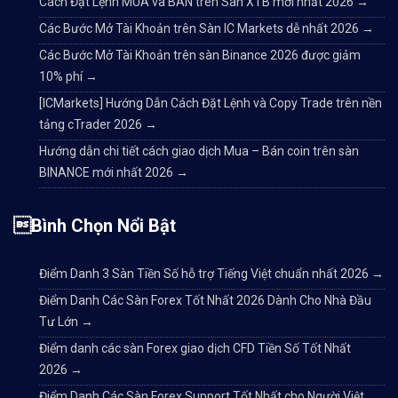
Cách Đặt Lệnh MUA và BÁN trên Sàn XTB mới nhất 2026
→
Các Bước Mở Tài Khoản trên Sàn IC Markets dễ nhất 2026
→
Các Bước Mở Tài Khoản trên sàn Binance 2026 được giảm
10% phí
→
[ICMarkets] Hướng Dẫn Cách Đặt Lệnh và Copy Trade trên nền
tảng cTrader 2026
→
Hướng dẫn chi tiết cách giao dịch Mua – Bán coin trên sàn
BINANCE mới nhất 2026
→
Bình Chọn Nổi Bật
Điểm Danh 3 Sàn Tiền Số hỗ trợ Tiếng Việt chuẩn nhất 2026
→
Điểm Danh Các Sàn Forex Tốt Nhất 2026 Dành Cho Nhà Đầu
Tư Lớn
→
Điểm danh các sàn Forex giao dịch CFD Tiền Số Tốt Nhất
2026
→
Điểm Danh Các Sàn Forex Support Tốt Nhất cho Người Việt