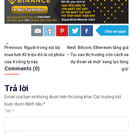
𝘟𝘦𝘮 𝘤𝘩𝘪 𝘵𝘪ế𝘵: https://chungkhoanforex.com/t
𝐗𝐨á 𝐛ỏ 𝐥𝐨 𝐥ắ𝐧𝐠 𝐤𝐡𝐢 𝐭𝐡𝐚𝐦 𝐠𝐢𝐚 𝐭𝐡ị 𝐭𝐫ườ𝐧𝐠 𝐭à𝐢 𝐜𝐡í𝐧𝐡 
𝘔ở 𝘵à𝘪 𝘬𝘩𝘰ả𝘯 𝘵𝘳ê𝘯 𝘴à𝘯 𝘌𝘹𝘯𝘦𝘴𝘴 𝘜𝘺 𝘛í𝘯 
Chia sẻ ngay!
𝘔ở 𝘵à𝘪 𝘬𝘩𝘰ả𝘯 𝘵𝘳ê𝘯 𝘴à𝘯 𝘐𝘊𝘔𝘢𝘳𝘬𝘦𝘵𝘴 𝘯ổ𝘪 𝘵𝘪
Tags:
Điều
Previous:
Người trong nội bộ
Next:
Bitcoin, Ethereum tăng giá
mua hơn 43 triệu đô la cổ phiếu
– Tại sao thị trường còn cách xa
hướng
𝘔ở 𝘵à𝘪 𝘬𝘩𝘰ả𝘯 𝘵𝘳ê𝘯 𝘴à𝘯 𝘉𝘪𝘯𝘢𝘯𝘤𝘦 𝘯ổ𝘪 𝘵𝘪ế𝘯𝘨 
của 4 công ty này
dự đoán về một ‘xung lực tăng
Comments (0)
bài
giá’
https://chungkhoanforex.com/trien-vong-dong-ye
viết
Trả lời
Cảm ơn bạn đã xem thông tin
Chúc bạn giao 
Email của bạn sẽ không được hiển thị công khai.
Các trường bắt
#icmarkets #binance #exness #taichinh #dautu #fo
buộc được đánh dấu
*
Tên
*