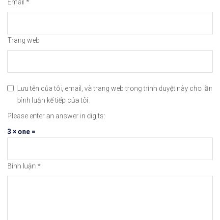
Email
*
Trang web
Lưu tên của tôi, email, và trang web trong trình duyệt này cho lần
bình luận kế tiếp của tôi.
Please enter an answer in digits:
3 × one =
Bình luận
*