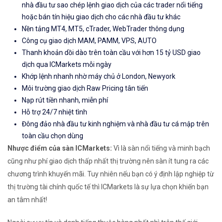
nhà đầu tư sao chép lệnh giao dịch của các trader nổi tiếng
hoặc bán tín hiệu giao dịch cho các nhà đầu tư khác
Nền tảng MT4, MT5, cTrader, WebTrader thông dụng
Công cụ giao dịch MAM, PAMM, VPS, AUTO
Thanh khoản dồi dào trên toàn cầu với hơn 15 tỷ USD giao
dịch qua ICMarkets mỗi ngày
Khớp lệnh nhanh nhờ máy chủ ở London, Newyork
Môi trường giao dịch Raw Pricing tân tiến
Nạp rút tiền nhanh, miễn phí
Hỗ trợ 24/7 nhiệt tình
Đông đảo nhà đầu tư kinh nghiệm và nhà đầu tư cá mập trên
toàn cầu chọn dùng
Nhược điểm của sàn ICMarkets:
Vì là sàn nổi tiếng và minh bạch
cũng như phí giao dịch thấp nhất thị trường nên sàn ít tung ra các
chương trình khuyến mãi. Tuy nhiên nếu bạn có ý định lập nghiệp từ
thị trường tài chính quốc tế thì ICMarkets là sự lựa chọn khiến bạn
an tâm nhất!