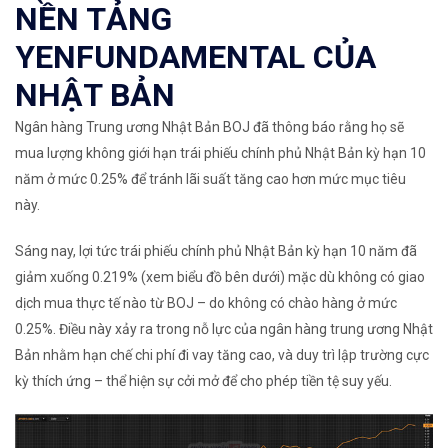
NỀN TẢNG
YENFUNDAMENTAL CỦA
NHẬT BẢN
Ngân hàng Trung ương Nhật Bản BOJ đã thông báo rằng họ sẽ
mua lượng không giới hạn trái phiếu chính phủ Nhật Bản kỳ hạn 10
năm ở mức
0.25%
để tránh lãi suất tăng cao hơn mức mục tiêu
này.
Sáng nay, lợi tức trái phiếu chính phủ Nhật Bản kỳ hạn 10 năm đã
giảm xuống
0.219%
(xem biểu đồ bên dưới) mặc dù không có giao
dịch mua thực tế nào từ BOJ – do không có chào hàng ở mức
0.25%. Điều này xảy ra trong nỗ lực của
ngân hàng trung ương
Nhật
Bản nhằm hạn chế chi phí đi vay tăng cao, và duy trì lập trường cực
kỳ thích ứng – thể hiện sự cởi mở để cho phép tiền tệ suy yếu.