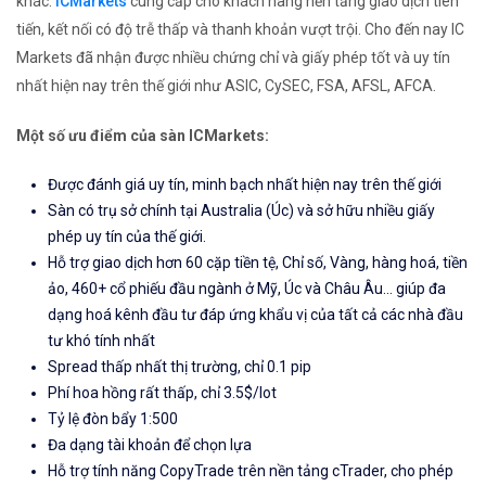
khác.
ICMarkets
cung cấp cho khách hàng nền tảng giao dịch tiên
tiến, kết nối có độ trễ thấp và thanh khoản vượt trội. Cho đến nay IC
Markets đã nhận được nhiều chứng chỉ và giấy phép tốt và uy tín
nhất hiện nay trên thế giới như ASIC, CySEC, FSA, AFSL, AFCA.
Một số ưu điểm của sàn ICMarkets:
Được đánh giá uy tín, minh bạch nhất hiện nay trên thế giới
Sàn có trụ sở chính tại Australia (Úc) và sở hữu nhiều giấy
phép uy tín của thế giới.
Hỗ trợ giao dịch hơn 60 cặp tiền tệ, Chỉ số, Vàng, hàng hoá, tiền
ảo, 460+ cổ phiếu đầu ngành ở Mỹ, Úc và Châu Âu... giúp đa
dạng hoá kênh đầu tư đáp ứng khẩu vị của tất cả các nhà đầu
tư khó tính nhất
Spread thấp nhất thị trường, chỉ 0.1 pip
Phí hoa hồng rất thấp, chỉ 3.5$/lot
Tỷ lệ đòn bẩy 1:500
Đa dạng tài khoản để chọn lựa
Hỗ trợ tính năng CopyTrade trên nền tảng cTrader, cho phép