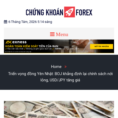
Skip
to
content
Blog chia sẻ về Chứng Khoán và Forex
CHỨNG KHOÁN FOREX
6 Tháng Tám, 2026 5:14 sáng
Menu
Home
Triển vọng đồng Yên Nhật: BOJ khẳng định lại chính sách nới
lỏng, USD/JPY tăng giá