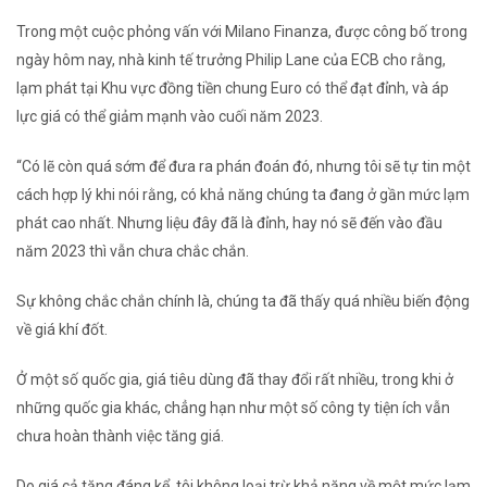
Trong một cuộc phỏng vấn với
Milano Finanza,
được công bố trong
ngày hôm nay, nhà kinh tế trưởng Philip Lane của ECB cho rằng,
lạm phát tại Khu vực đồng tiền chung Euro có thể đạt đỉnh, và áp
lực giá có thể giảm mạnh vào cuối năm 2023.
“Có lẽ còn quá sớm để đưa ra phán đoán đó, nhưng tôi sẽ tự tin một
cách hợp lý khi nói rằng, có khả năng chúng ta đang ở gần mức lạm
phát cao nhất. Nhưng liệu đây đã là đỉnh, hay nó sẽ đến vào đầu
năm 2023 thì vẫn chưa chắc chắn.
Sự không chắc chắn chính là, chúng ta đã thấy quá nhiều biến động
về giá khí đốt.
Ở một số quốc gia, giá tiêu dùng đã thay đổi rất nhiều, trong khi ở
những quốc gia khác, chẳng hạn như một số công ty tiện ích vẫn
chưa hoàn thành việc tăng giá.
Do giá cả tăng đáng kể, tôi không loại trừ khả năng về một mức lạm