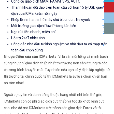
Công cụ giao dịch MAM, PAMM, VPS, AUTO
Thanh khoản dồi dào trên toàn cầu với hơn 15 tỷ USD giao
dịch qua ICMarkets mỗi ngày
Khớp lệnh nhanh nhờ máy chủ ở London, Newyork
Môi trường giao dịch Raw Pricing tân tiến
Nạp rút tiền nhanh, miễn phí
Hỗ trợ 24/7 nhiệt tình
Đông đảo nhà đầu tư kinh nghiệm và nhà đầu tư cá mập trên
toàn cầu chọn dùng
Nhược điểm của sàn ICMarkets:
Vì là sàn nổi tiếng và minh bạch
cũng như phí giao dịch thấp nhất thị trường nên sàn ít tung ra các
chương trình khuyến mãi. Tuy nhiên nếu bạn có ý định lập nghiệp từ
thị trường tài chính quốc tế thì ICMarkets là sự lựa chọn khiến bạn
an tâm nhất!
Ngoài sự uy tín và danh tiếng thuộc hàng nhất nhì trên thế giới,
ICMarkets còn có phí giao dịch cực thấp và tốc độ khớp lệnh cực
cao, nhờ đó mà ICMarkets trở thành sàn giao dịch Forex và tài