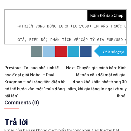
Bấm Để Sao Chép
📣TRIỂN VỌNG ĐỒNG EURO (EUR/USD) IM ẮNG TRƯỚC CÁ
GIÁ, BIỂU ĐỒ, PHÂN TÍCH VỀ CẶP TỶ GIÁ EUR/USD Cá
Chia sẻ ngay!
𝘟𝘦𝘮 𝘤𝘩𝘪 𝘵𝘪ế𝘵: https://chungkhoanforex.com/t
Tags:
Điều
✨🏆𝐗𝐨á 𝐛ỏ 𝐥𝐨 𝐥ắ𝐧𝐠 𝐤𝐡𝐢 𝐭𝐡𝐚𝐦 𝐠𝐢𝐚 𝐭𝐡ị 𝐭𝐫ườ𝐧𝐠 𝐭à𝐢 𝐜𝐡í𝐧𝐡 
Previous:
Tại sao nhà kinh tế
Next:
Chuyên gia cảnh báo: Kinh
học đoạt giải Nobel – Paul
tế toàn cầu đối mặt với giai
hướng
✅𝘔ở 𝘵à𝘪 𝘬𝘩𝘰ả𝘯 𝘵𝘳ê𝘯 𝘴à𝘯 𝘌𝘹𝘯𝘦𝘴𝘴 𝘜𝘺 𝘛í𝘯 𝘷
Krugman – nói rằng tiền điện tử
đoạn khó khăn nhất trong 30
bài
có thể bước vào một “mùa đông
năm, khi gia tăng lo ngại về suy
✅𝘔ở 𝘵à𝘪 𝘬𝘩𝘰ả𝘯 𝘵𝘳ê𝘯 𝘴à𝘯 𝘐𝘊𝘔𝘢𝘳𝘬𝘦𝘵𝘴 𝘯ổ𝘪 𝘵𝘪ế
bất tận”
thoái
viết
Comments (0)
✅𝘔ở 𝘵à𝘪 𝘬𝘩𝘰ả𝘯 𝘵𝘳ê𝘯 𝘴à𝘯 𝘉𝘪𝘯𝘢𝘯𝘤𝘦 𝘯ổ𝘪 𝘵𝘪ế𝘯𝘨 
Trả lời
🔗https://chungkhoanforex.com/trien-vong-dong-eu
Email của bạn sẽ không được hiển thị công khai.
Các trường bắt