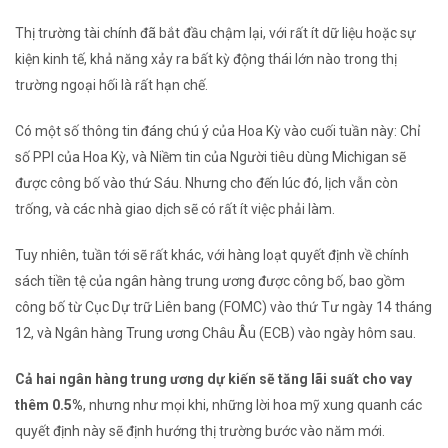
Thị trường tài chính đã bắt đầu chậm lại, với rất ít dữ liệu hoặc sự
kiện kinh tế, khả năng xảy ra bất kỳ động thái lớn nào trong thị
trường ngoại hối là rất hạn chế.
Có một số thông tin đáng chú ý của Hoa Kỳ vào cuối tuần này: Chỉ
số PPI của Hoa Kỳ, và Niềm tin của Người tiêu dùng Michigan sẽ
được công bố vào thứ Sáu. Nhưng cho đến lúc đó, lịch vẫn còn
trống, và các nhà giao dịch sẽ có rất ít việc phải làm.
Tuy nhiên, tuần tới sẽ rất khác, với hàng loạt quyết định về chính
sách tiền tệ của ngân hàng trung ương được công bố, bao gồm
công bố từ Cục Dự trữ Liên bang (FOMC) vào thứ Tư ngày 14 tháng
12, và Ngân hàng Trung ương Châu Âu (ECB) vào ngày hôm sau.
Cả hai ngân hàng trung ương dự kiến ​​​​sẽ tăng lãi suất cho vay
thêm 0.5%
, nhưng như mọi khi, những lời hoa mỹ xung quanh các
quyết định này sẽ định hướng thị trường bước vào năm mới.