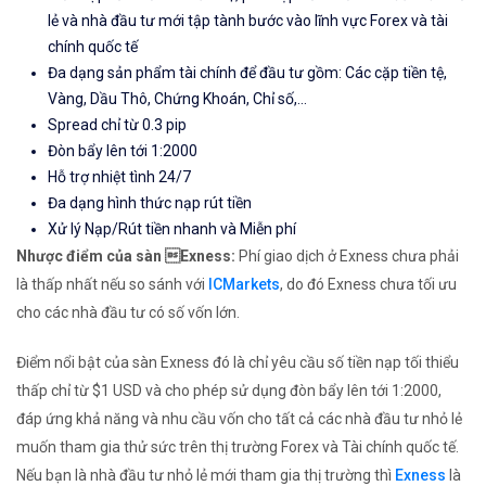
lẻ và nhà đầu tư mới tập tành bước vào lĩnh vực Forex và tài
chính quốc tế
Đa dạng sản phẩm tài chính để đầu tư gồm: Các cặp tiền tệ,
Vàng, Dầu Thô, Chứng Khoán, Chỉ số,...
Spread chỉ từ 0.3 pip
Đòn bẩy lên tới 1:2000
Hỗ trợ nhiệt tình 24/7
Đa dạng hình thức nạp rút tiền
Xử lý Nạp/Rút tiền nhanh và Miễn phí
Nhược điểm của sàn Exness:
Phí giao dịch ở Exness chưa phải
là thấp nhất nếu so sánh với
ICMarkets
, do đó Exness chưa tối ưu
cho các nhà đầu tư có số vốn lớn.
Điểm nổi bật của sàn Exness đó là chỉ yêu cầu số tiền nạp tối thiểu
thấp chỉ từ $1 USD và cho phép sử dụng đòn bẩy lên tới 1:2000,
đáp ứng khả năng và nhu cầu vốn cho tất cả các nhà đầu tư nhỏ lẻ
muốn tham gia thử sức trên thị trường Forex và Tài chính quốc tế.
Nếu bạn là nhà đầu tư nhỏ lẻ mới tham gia thị trường thì
Exness
là