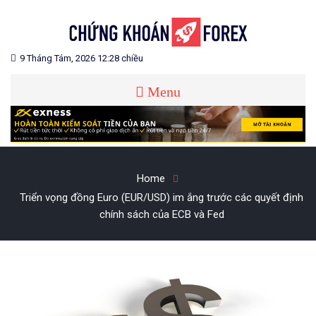
Skip
to
content
Blog chia sẻ về Chứng Khoán và Forex
CHỨNG KHOÁN FOREX
9 Tháng Tám, 2026 12:28 chiều
Menu
Home
Triển vọng đồng Euro (EUR/USD) im ắng trước các quyết định
chính sách của ECB và Fed