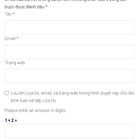
😘Cảm ơn bạn đã xem thông tin😘🍀🤗Chúc bạn giao 
buộc được đánh dấu
*
Tên
*
#icmarkets #binance #exness #taichinh #dautu #fo
Email
*
Trang web
Lưu tên của tôi, email, và trang web trong trình duyệt này cho lần
bình luận kế tiếp của tôi.
Please enter an answer in digits:
1 × 2 =