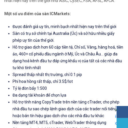
nhất hiện nay trên thế giới như ASIC, CySEC, FSA, AFSL, AFCA.
Một số ưu điểm của sàn ICMarkets:
Được đánh giá uy tín, minh bạch nhất hiện nay trên thế giới
Sàn có trụ sở chính tại Australia (Úc) và sở hữu nhiều giấy
phép uy tín của thế giới.
Hỗ trợ giao dịch hơn 60 cặp tiền tệ, Chỉ số, Vàng, hàng hoá, tiền
ảo, 460+ cổ phiếu đầu ngành ở Mỹ, Úc và Châu Âu... giúp đa
dạng hoá kênh đầu tư đáp ứng khẩu vị của tất cả các nhà đầu
tư khó tính nhất
Spread thấp nhất thị trường, chỉ 0.1 pip
Phí hoa hồng rất thấp, chỉ 3.5$/lot
Tỷ lệ đòn bẩy 1:500
Đa dạng tài khoản để chọn lựa
Hỗ trợ tính năng CopyTrade trên nền tảng cTrader, cho phép
nhà đầu tư sao chép lệnh giao dịch của các trader nổi tiếng
hoặc bán tín hiệu giao dịch cho các nhà đầu tư khác
Nền tảng MT4, MT5, cTrader, WebTrader thông dụng