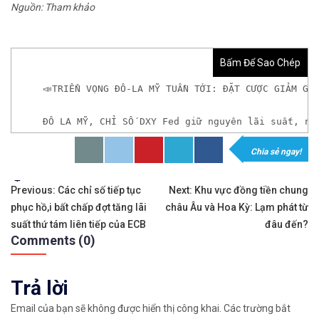
Nguồn: Tham khảo
Bấm Để Sao Chép
📣TRIỂN VỌNG ĐÔ-LA MỸ TUẦN TỚI: ĐẶT CƯỢC GIẢM GI
ĐÔ LA MỸ, CHỈ SỐ DXY Fed giữ nguyên lãi suất, nh
Chia sẻ ngay!
𝘟𝘦𝘮 𝘤𝘩𝘪 𝘵𝘪ế𝘵: https://chungkhoanforex.com/
Tags:
Điều
✨🏆𝐗𝐨á 𝐛ỏ 𝐥𝐨 𝐥ắ𝐧𝐠 𝐤𝐡𝐢 𝐭𝐡𝐚𝐦 𝐠𝐢𝐚 𝐭𝐡ị 𝐭𝐫ườ𝐧𝐠 𝐭à𝐢 𝐜𝐡í𝐧𝐡 
Previous:
Các chỉ số tiếp tục
Next:
Khu vực đồng tiền chung
phục hồ,i bất chấp đợt tăng lãi
châu Âu và Hoa Kỳ: Lạm phát từ
hướng
✅𝘔ở 𝘵à𝘪 𝘬𝘩𝘰ả𝘯 𝘵𝘳ê𝘯 𝘴à𝘯 𝘌𝘹𝘯𝘦𝘴𝘴 𝘜𝘺 𝘛í𝘯 𝘷
suất thứ tám liên tiếp của ECB
đâu đến?
Comments (0)
bài
✅𝘔ở 𝘵à𝘪 𝘬𝘩𝘰ả𝘯 𝘵𝘳ê𝘯 𝘴à𝘯 𝘐𝘊𝘔𝘢𝘳𝘬𝘦𝘵𝘴 𝘯ổ𝘪 𝘵𝘪ế
viết
Trả lời
✅𝘔ở 𝘵à𝘪 𝘬𝘩𝘰ả𝘯 𝘵𝘳ê𝘯 𝘴à𝘯 𝘉𝘪𝘯𝘢𝘯𝘤𝘦 𝘯ổ𝘪 𝘵𝘪ế𝘯𝘨 
Email của bạn sẽ không được hiển thị công khai.
Các trường bắt
🔗https://chungkhoanforex.com/trien-vong-do-la-m