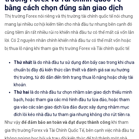
bằng cách chọn đúng sàn giao dịch
Thị trường Forex nói riêng và thị trường tài chính quốc tế nói chung
mang lại nhiều cơ hội kiếm tiền cho nhà đầu tư nhưng bên cạnh đó
cũng tiềm ẩn rất nhiều rủi ro khiến nhà đầu tư có thể mất cả vốn lẫn
lời. Có 2 nguyên nhân chính khiến nhà đầu tư có thể mất vốn hoặc
bị thua lỗ nặng khi tham gia thị trường Forex và Tài chính quốc tế:
Thứ nhất
là do nhà đầu tư sử dụng đòn bẩy cao trong khi chưa
chuẩn bị đầy đủ kiến thức cần thiết và đánh giá sai xu hướng
thị trường, từ đó dẫn đến tình trạng thua lỗ nặng hoặc cháy tài
khoản.
Thứ hai
là do nhà đầu tư chọn nhầm sàn giao dịch thiếu minh
bạch, hoặc tham gia các mô hình đầu tư lừa đảo, hoặc tham
gia vào các sàn giao dịch lừa đảo được xây dựng nhằm mục
đích lôi kéo nhà đầu tư tham gia nhưng không cho rút tiền ra.
Như vậy
để đảm bảo an toàn và đạt được thành công
khi tham
gia thị trường Forex và Tài Chính Quốc Tế, bên cạnh việc nhà đầu tư
không ngừng học hỏi và trau dồi kiến thức để trở thành một nhà