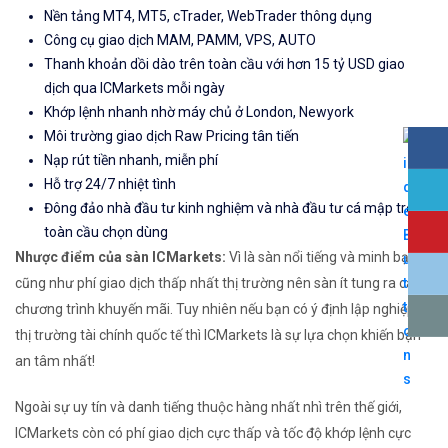
Nền tảng MT4, MT5, cTrader, WebTrader thông dụng
Công cụ giao dịch MAM, PAMM, VPS, AUTO
Thanh khoản dồi dào trên toàn cầu với hơn 15 tỷ USD giao
dịch qua ICMarkets mỗi ngày
Khớp lệnh nhanh nhờ máy chủ ở London, Newyork
Môi trường giao dịch Raw Pricing tân tiến
Nạp rút tiền nhanh, miễn phí
Hỗ trợ 24/7 nhiệt tình
Đông đảo nhà đầu tư kinh nghiệm và nhà đầu tư cá mập trên
toàn cầu chọn dùng
Nhược điểm của sàn ICMarkets:
Vì là sàn nổi tiếng và minh bạch
cũng như phí giao dịch thấp nhất thị trường nên sàn ít tung ra các
chương trình khuyến mãi. Tuy nhiên nếu bạn có ý định lập nghiệp từ
thị trường tài chính quốc tế thì ICMarkets là sự lựa chọn khiến bạn
an tâm nhất!
Ngoài sự uy tín và danh tiếng thuộc hàng nhất nhì trên thế giới,
ICMarkets còn có phí giao dịch cực thấp và tốc độ khớp lệnh cực