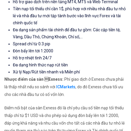
Hỗ trợ giao dịch trên nền tảng MT4, MT5 và Web Terminal
Tiền nạp tối thiểu chỉ cần 1$, phù hợp với nhiều nhà đầu tư nhỏ
lẻ và nhà đầu tư mới tập tành bước vào lĩnh vực Forex và tài
chính quốc tế
Đa dạng sản phẩm tài chính để đầu tư gồm: Các cặp tiền tệ,
Vàng, Dầu Thô, Chứng Khoán, Chỉ số,...
Spread chỉ từ 0.3 pip
Đòn bẩy lên tới 1:2000
Hỗ trợ nhiệt tình 24/7
Đa dạng hình thức nạp rút tiền
Xử lý Nạp/Rút tiền nhanh và Miễn phí
Nhược điểm của sàn Exness:
Phí giao dịch ở Exness chưa phải
là thấp nhất nếu so sánh với
ICMarkets
, do đó Exness chưa tối ưu
cho các nhà đầu tư có số vốn lớn.
Điểm nổi bật của sàn Exness đó là chỉ yêu cầu số tiền nạp tối thiểu
thấp chỉ từ $1 USD và cho phép sử dụng đòn bẩy lên tới 1:2000,
đáp ứng khả năng và nhu cầu vốn cho tất cả các nhà đầu tư nhỏ lẻ
muốn tham gia thử sức trên thị trường Forex và Tài chính quốc tế.