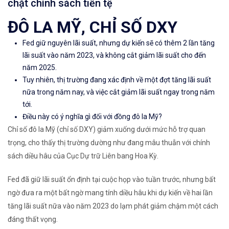
chặt chính sách tiền tệ
ĐÔ LA MỸ, CHỈ SỐ DXY
Fed giữ nguyên lãi suất, nhưng dự kiến ​​​​sẽ có thêm 2 lần tăng
lãi suất vào năm 2023, và không cắt giảm lãi suất cho đến
năm 2025.
Tuy nhiên, thị trường đang xác định về một đợt
tăng lãi suất
nữa trong năm nay, và việc cắt giảm lãi suất ngay trong năm
tới.
Điều này có ý nghĩa gì đối với
đồng đô la Mỹ
?
Chỉ số đô la Mỹ (chỉ số DXY) giảm xuống dưới mức hỗ trợ quan
trọng, cho thấy thị trường dường như đang mâu thuẫn với chính
sách diều hâu của Cục Dự trữ Liên bang Hoa Kỳ.
Fed đã giữ lãi suất ổn định tại cuộc họp vào tuần trước, nhưng bất
ngờ đưa ra một bất ngờ mang tính diều hâu khi dự kiến về ​​​​hai lần
tăng lãi suất nữa vào năm 2023 do lạm phát giảm chậm một cách
đáng thất vọng.