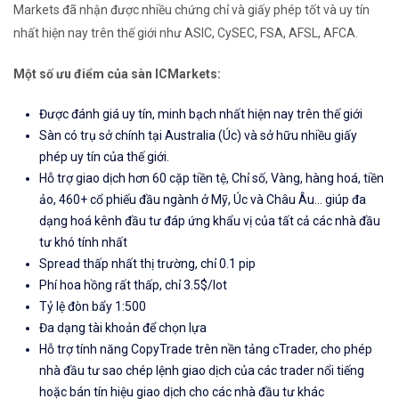
Markets đã nhận được nhiều chứng chỉ và giấy phép tốt và uy tín
nhất hiện nay trên thế giới như ASIC, CySEC, FSA, AFSL, AFCA.
Một số ưu điểm của sàn ICMarkets:
Được đánh giá uy tín, minh bạch nhất hiện nay trên thế giới
Sàn có trụ sở chính tại Australia (Úc) và sở hữu nhiều giấy
phép uy tín của thế giới.
Hỗ trợ giao dịch hơn 60 cặp tiền tệ, Chỉ số, Vàng, hàng hoá, tiền
ảo, 460+ cổ phiếu đầu ngành ở Mỹ, Úc và Châu Âu... giúp đa
dạng hoá kênh đầu tư đáp ứng khẩu vị của tất cả các nhà đầu
tư khó tính nhất
Spread thấp nhất thị trường, chỉ 0.1 pip
Phí hoa hồng rất thấp, chỉ 3.5$/lot
Tỷ lệ đòn bẩy 1:500
Đa dạng tài khoản để chọn lựa
Hỗ trợ tính năng CopyTrade trên nền tảng cTrader, cho phép
nhà đầu tư sao chép lệnh giao dịch của các trader nổi tiếng
hoặc bán tín hiệu giao dịch cho các nhà đầu tư khác