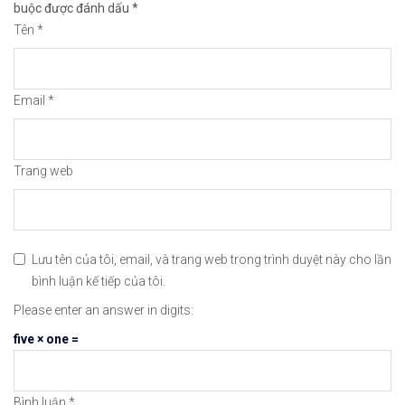
buộc được đánh dấu
*
Tên
*
😘Cảm ơn bạn đã xem thông tin😘🍀🤗Chúc bạn giao 
#icmarkets #binance #exness #taichinh #dautu #fo
Email
*
Trang web
Lưu tên của tôi, email, và trang web trong trình duyệt này cho lần
bình luận kế tiếp của tôi.
Please enter an answer in digits:
five × one =
Bình luận
*