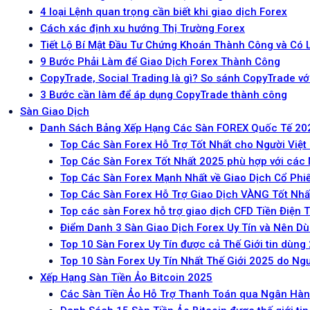
4 loại Lệnh quan trọng cần biết khi giao dịch Forex
Cách xác định xu hướng Thị Trường Forex
Tiết Lộ Bí Mật Đầu Tư Chứng Khoán Thành Công và Có 
9 Bước Phải Làm để Giao Dịch Forex Thành Công
CopyTrade, Social Trading là gì? So sánh CopyTrade vớ
3 Bước cần làm để áp dụng CopyTrade thành công
Sàn Giao Dịch
Danh Sách Bảng Xếp Hạng Các Sàn FOREX Quốc Tế 20
Top Các Sàn Forex Hỗ Trợ Tốt Nhất cho Người Việ
Top Các Sàn Forex Tốt Nhất 2025 phù hợp với các 
Top Các Sàn Forex Mạnh Nhất về Giao Dịch Cổ Phi
Top Các Sàn Forex Hỗ Trợ Giao Dịch VÀNG Tốt Nhấ
Top các sàn Forex hỗ trợ giao dịch CFD Tiền Điện 
Điểm Danh 3 Sàn Giao Dịch Forex Uy Tín và Nên D
Top 10 Sàn Forex Uy Tín được cả Thế Giới tin dùng
Top 10 Sàn Forex Uy Tín Nhất Thế Giới 2025 do Ng
Xếp Hạng Sàn Tiền Ảo Bitcoin 2025
Các Sàn Tiền Ảo Hỗ Trợ Thanh Toán qua Ngân Hàng