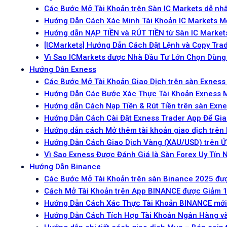
Các Bước Mở Tài Khoản trên Sàn IC Markets dễ nh
Hướng Dẫn Cách Xác Minh Tài Khoản IC Markets M
Hướng dẫn NẠP TIỀN và RÚT TIỀN từ Sàn IC Market
[ICMarkets] Hướng Dẫn Cách Đặt Lệnh và Copy Trad
Vì Sao ICMarkets được Nhà Đầu Tư Lớn Chọn Dùng
Hướng Dẫn Exness
Các Bước Mở Tài Khoản Giao Dịch trên sàn Exness
Hướng Dẫn Các Bước Xác Thực Tài Khoản Exness 
Hướng dẫn Cách Nạp Tiền & Rút Tiền trên sàn Exn
Hướng Dẫn Cách Cài Đặt Exness Trader App Để Gia
Hướng dẫn cách Mở thêm tài khoản giao dịch trên
Hướng Dẫn Cách Giao Dịch Vàng (XAU/USD) trên Ứ
Vì Sao Exness Được Đánh Giá là Sàn Forex Uy Tín 
Hướng Dẫn Binance
Các Bước Mở Tài Khoản trên sàn Binance 2025 đư
Cách Mở Tài Khoản trên App BINANCE được Giảm 1
Hướng Dẫn Cách Xác Thực Tài Khoản BINANCE mới
Hướng Dẫn Cách Tích Hợp Tài Khoản Ngân Hàng v