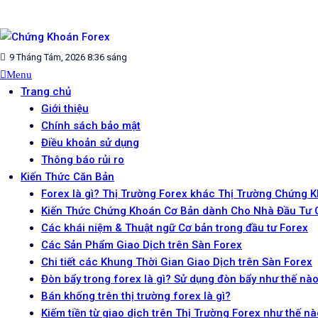
Skip
to
content
CHỨNG KHOÁN FOREX
Blog chia sẻ về Chứng Khoán và Forex
9 Tháng Tám, 2026 8:36 sáng
Menu
Trang chủ
Giới thiệu
Chính sách bảo mật
Điều khoản sử dụng
Thông báo rủi ro
Kiến Thức Căn Bản
Forex là gì? Thị Trường Forex khác Thị Trường Chứng 
Kiến Thức Chứng Khoán Cơ Bản dành Cho Nhà Đầu Tư
Các khái niệm & Thuật ngữ Cơ bản trong đầu tư Forex
Các Sản Phẩm Giao Dịch trên Sàn Forex
Chi tiết các Khung Thời Gian Giao Dịch trên Sàn Forex
Đòn bẩy trong forex là gì? Sử dụng đòn bẩy như thế nào
Bán khống trên thị trường forex là gì?
Kiếm tiền từ giao dịch trên Thị Trường Forex như thế n