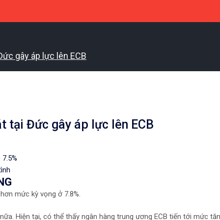
Đức gây áp lực lên ECB
t tại Đức gây áp lực lên ECB
c 7.5%
tình
NG
 hơn mức kỳ vọng ở 7.8%.
nữa. Hiện tại, có thể thấy ngân hàng trung ương ECB tiến tới mức tăn