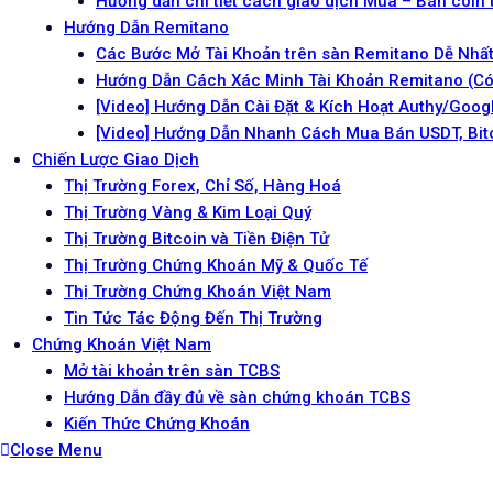
Hướng dẫn chi tiết cách giao dịch Mua – Bán coin
Hướng Dẫn Remitano
Các Bước Mở Tài Khoản trên sàn Remitano Dễ Nhấ
Hướng Dẫn Cách Xác Minh Tài Khoản Remitano (Có
[Video] Hướng Dẫn Cài Đặt & Kích Hoạt Authy/Goo
[Video] Hướng Dẫn Nhanh Cách Mua Bán USDT, Bitc
Chiến Lược Giao Dịch
Thị Trường Forex, Chỉ Số, Hàng Hoá
Thị Trường Vàng & Kim Loại Quý
Thị Trường Bitcoin và Tiền Điện Tử
Thị Trường Chứng Khoán Mỹ & Quốc Tế
Thị Trường Chứng Khoán Việt Nam
Tin Tức Tác Động Đến Thị Trường
Chứng Khoán Việt Nam
Mở tài khoản trên sàn TCBS
Hướng Dẫn đầy đủ về sàn chứng khoán TCBS
Kiến Thức Chứng Khoán
Close Menu