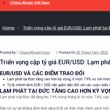
Chứng Khoán Việt Nam
Home
Triển vọng cặp tỷ giá EUR/USD: Lạm phát tại 
Posted By
Chứng Khoán Forex
Posted On
30 Tháng Tám, 2022
Triển vọng cặp tỷ giá EUR/USD: Lạm phá
EUR/USD VÀ CÁC ĐIỂM TRAO ĐỔI
Lạm phát tại Đức tăng cao hơn kỳ vọng, ở mức 7.9% so với mứ
Tỷ lệ chênh lệch EUR / USD vẫn giảm dần đối với các cuộc biểu 
LẠM PHÁT TẠI ĐỨC TĂNG CAO HƠN KỲ VỌ
Lạm phát của Đức đã tăng lên 7.9% trong tháng 8, từ mức 7.6%, cao
Dẫn tới sự tái khẳng định khả năng ECB sẽ thắt chặt chính sách hơn 