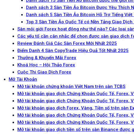
Danh Sách 15 Sàn Tiền Ảo Bitcoin được thế giới ti
Danh sách 3 Sàn Tiền Ảo Bitcoin Được Yêu Thích 
Danh sách 5 Sàn Tiền Ảo Bitcoin Hỗ Trợ Tiếng Việt
Top 3 Sàn Tiền Ảo Quốc Tế có Nền Tảng Giao Dịch
Sàn môi giới Forex hoạt động như thế nào? Các loại sàn
Các yếu tố cần cân nhắc để chọn được sàn giao dịch f
Review Đánh Giá Các Sàn Forex Mới Nhất 2025
Điểm Danh 4 Sàn CopyTrade Hiệu Quả Tốt Nhất 2025
Thưởng & Khuyến Mãi Forex
Khoá Học – Hội Thảo Forex
Cuộc Thi Giao Dịch Forex
Mở Tài Khoản
Mở tài khoản chứng khoán Việt Nam trên sàn TCBS
Mở tài khoản giao dịch Chứng Khoán Quốc Tế, Forex, 
Mở tài khoản giao dịch Chứng Khoán Quốc Tế, Forex, 
Mở tài khoản giao dịch Forex, Vàng, Tiền số trên sàn E
Mở tài khoản giao dịch Chứng Khoán Quốc Tế, Forex, V
Mở tài khoản giao dịch Chứng Khoán Quốc Tế, Forex, 
Mở tài khoản giao dịch tiền số trên sàn Binance được 