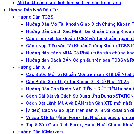
Mở tài khoản giao dịch tiền số trên sàn Remitano
Hướng Dẫn Nhà Đầu Tư
Hướng Dẫn TCBS
Hướng Dẫn Mở Tài Khoản Giao Dịch Chứng Khoán T
Hướng Dẫn Cách Xác Minh Tài Khoản Chứng Khoán
Cách liên kết Tài khoản TCBS với Tài khoản ngân 
Cách Nạp Tiền vào Tài Khoản Chứng Khoán TCBS t
Hướng dẫn cách MUA Cổ Phiếu trên sàn chứng kh
Hướng dẫn Cách BÁN Cổ phiếu trên sàn TCBS và Rú
Hướng Dẫn XTB
Các Bước Mở Tài Khoản Mới trên sàn XTB Dễ Nhất
Các Bước Xác Thực Tài Khoản XTB Dễ Nhất 2025
Hướng Dẫn Các Bước NẠP TIỀN – RÚT TIỀN từ sàn 
Cách Cài Đặt và Cách Sử Dụng Ứng Dụng xSTATION
Cách Đặt Lệnh MUA và BÁN trên Sàn XTB mới nhất
[Video] Cách Giao Dịch trên sàn XTB với xStation d
Vì sao XTB là Sàn Forex Tốt Nhất để giao dịch t
Top 5 Sàn Giao Dịch Forex, Hàng Hoá, Chứng Khoán
Hướng Dẫn ICMarkets