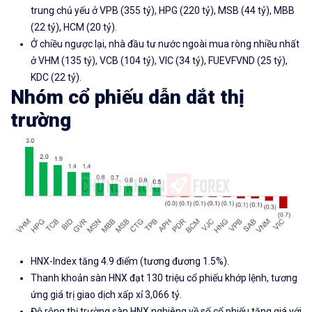
trung chủ yếu ở VPB (355 tỷ), HPG (220 tỷ), MSB (44 tỷ), MBB
(22 tỷ), HCM (20 tỷ).
Ở chiều ngược lại, nhà đầu tư nước ngoài mua ròng nhiều nhất
ở VHM (135 tỷ), VCB (104 tỷ), VIC (34 tỷ), FUEVFVND (25 tỷ),
KDC (22 tỷ).
Nhóm cổ phiếu dẫn dắt thị
trường
HNX-Index tăng 4.9 điểm (tương đương 1.5%).
Thanh khoản sàn HNX đạt 130 triệu cổ phiếu khớp lệnh, tương
ứng giá trị giao dịch xấp xỉ 3,066 tỷ.
Độ rộng thị trường sàn HNX nghiêng về số cổ phiếu tăng giá với