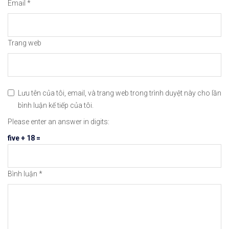
Email
*
Xem hướng dẫn đầy đủ tại: https://chungkhoanfo
𝘟𝘦𝘮 𝘤𝘩𝘪 𝘵𝘪ế𝘵: https://chungkhoanforex.com/t
Trang web
Cảm ơn bạn đã xem thông tin
Chúc bạn giao dị
#chungkhoan #cophieu #chungkhoanvietnam #chungkh
Lưu tên của tôi, email, và trang web trong trình duyệt này cho lần
bình luận kế tiếp của tôi.
Please enter an answer in digits:
five + 18 =
Bình luận
*