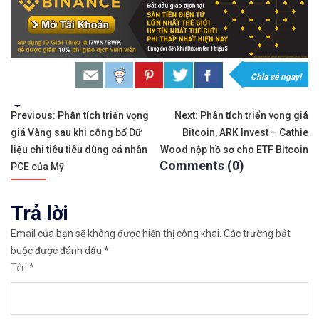
𝘟𝘦𝘮 𝘤𝘩𝘪 𝘵𝘪ế𝘵: https://chungkhoanforex.com/t
𝐁ạ𝐧 𝐜𝐡ư𝐚 𝐜ó 𝐓à𝐢 𝐊𝐡𝐨ả𝐧 𝐠𝐢𝐚𝐨 𝐝ị𝐜𝐡 𝐂𝐡ứ𝐧𝐠 𝐊𝐡𝐨á𝐧 𝐕𝐢ệ𝐭 
𝘔ở 𝘵à𝘪 𝘬𝘩𝘰ả𝘯 𝘵𝘳ê𝘯 𝘴à𝘯 𝘛𝘊𝘉𝘚: https://chungkh
Chia sẻ ngay!
Phí giao dịch thấp nhất thị trường, miễn phí g
Tags:
Điều
Previous:
Phân tích triển vọng
Next:
Phân tích triển vọng giá
giá Vàng sau khi công bố Dữ
Bitcoin, ARK Invest – Cathie
hướng
Sao chép giao dịch của các nhà đầu tư nổi tiến
liệu chi tiêu tiêu dùng cá nhân
Wood nộp hồ sơ cho ETF Bitcoin
Comments (0)
bài
PCE của Mỹ
Xem hướng dẫn đầy đủ tại: https://chungkhoanfo
viết
Trả lời
𝐁ạ𝐧 𝐦𝐮ố𝐧 𝐠𝐢𝐚𝐨 𝐝ị𝐜𝐡 𝐭𝐫ê𝐧 𝐭𝐡ị 𝐭𝐫ườ𝐧𝐠 𝐂𝐡ứ𝐧𝐠 𝐊𝐡𝐨á𝐧 𝐌ỹ
Email của bạn sẽ không được hiển thị công khai.
Các trường bắt
𝘔ở 𝘵à𝘪 𝘬𝘩𝘰ả𝘯 𝘵𝘳ê𝘯 𝘴à𝘯 𝘌𝘹𝘯𝘦𝘴𝘴 𝘜𝘺 𝘛í𝘯 
buộc được đánh dấu
*
Tên
*
Sàn hỗ trợ giao dịch hơn 100+ cổ phiếu nổi tiế
Thuộc top 3 sàn nổi tiếng thế giới, được nhiều