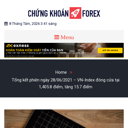
Skip
to
content
Blog chia sẻ về Chứng Khoán và Forex
CHỨNG KHOÁN FOREX
8 Tháng Tám, 2026 3:41 sáng
Menu
Home
Tổng kết phiên ngày 28/06/2021 – VN-Index đóng cửa tại
1,405.8 điểm, tăng 15.7 điểm