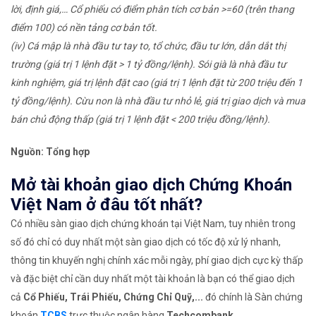
lời, định giá,… Cổ phiếu có điểm phân tích cơ bản >=60 (trên thang
điểm 100) có nền tảng cơ bản tốt.
(iv) Cá mập là nhà đầu tư tay to, tổ chức, đầu tư lớn, dẫn dắt thị
trường (giá trị 1 lệnh đặt > 1 tỷ đồng/lệnh). Sói già là nhà đầu tư
kinh nghiệm, giá trị lệnh đặt cao (giá trị 1 lệnh đặt từ 200 triệu đến 1
tỷ đồng/lệnh). Cừu non là nhà đầu tư nhỏ lẻ, giá trị giao dịch và mua
bán chủ động thấp (giá trị 1 lệnh đặt < 200 triệu đồng/lệnh).
Nguồn: Tổng hợp
Mở tài khoản giao dịch Chứng Khoán
Việt Nam ở đâu tốt nhất?
Có nhiều sàn giao dịch chứng khoán tại Việt Nam, tuy nhiên trong
số đó chỉ có duy nhất một sàn giao dịch có tốc độ xử lý nhanh,
thông tin khuyến nghị chính xác mỗi ngày, phí giao dịch cực kỳ thấp
và đặc biệt chỉ cần duy nhất một tài khoản là bạn có thể giao dịch
cả
Cổ Phiếu, Trái Phiếu, Chứng Chỉ Quỹ,...
đó chính là Sàn chứng
khoán
TCBS
trực thuộc ngân hàng
Techcombank
.