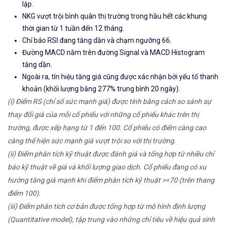
lập.
NKG vượt trội bình quân thị trường trong hầu hết các khung
thời gian từ 1 tuần đến 12 tháng.
Chỉ báo RSI đang tăng dần và chạm ngưỡng 66.
Đường MACD nằm trên đường Signal và MACD Histogram
tăng dần.
Ngoài ra, tín hiệu tăng giá cũng được xác nhận bởi yếu tố thanh
khoản (khối lượng bằng 277% trung bình 20 ngày).
(i) Điểm RS (chỉ số sức mạnh giá) được tính bằng cách so sánh sự
thay đổi giá của mỗi cổ phiếu với những cổ phiếu khác trên thị
trường, được xếp hạng từ 1 đến 100. Cổ phiếu có điểm càng cao
càng thể hiện sức mạnh giá vượt trội so với thị trường.
(ii) Điểm phân tích kỹ thuật được đánh giá và tổng hợp từ nhiều chỉ
báo kỹ thuật về giá và khối lượng giao dịch. Cổ phiếu đang có xu
hướng tăng giá mạnh khi điểm phân tích kỹ thuật >=70 (trên thang
điểm 100).
(iii) Điểm phân tích cơ bản được tổng hợp từ mô hình định lượng
(Quantitative model), tập trung vào những chỉ tiêu về hiệu quả sinh