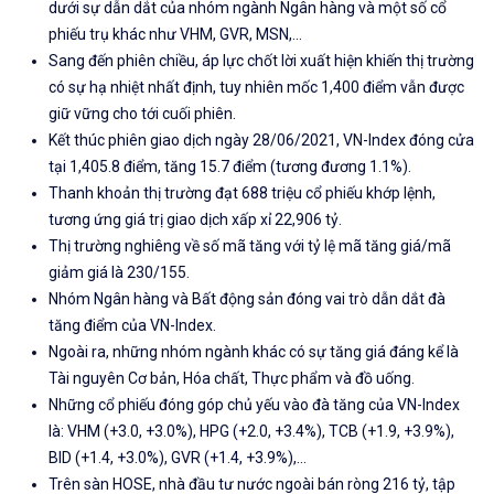
dưới sự dẫn dắt của nhóm ngành Ngân hàng và một số cổ
phiếu trụ khác như VHM, GVR, MSN,…
Sang đến phiên chiều, áp lực chốt lời xuất hiện khiến thị trường
có sự hạ nhiệt nhất định, tuy nhiên mốc 1,400 điểm vẫn được
giữ vững cho tới cuối phiên.
Kết thúc phiên giao dịch ngày 28/06/2021, VN-Index đóng cửa
tại 1,405.8 điểm, tăng 15.7 điểm (tương đương 1.1%).
Thanh khoản thị trường đạt 688 triệu cổ phiếu khớp lệnh,
tương ứng giá trị giao dịch xấp xỉ 22,906 tỷ.
Thị trường nghiêng về số mã tăng với tỷ lệ mã tăng giá/mã
giảm giá là 230/155.
Nhóm Ngân hàng và Bất động sản đóng vai trò dẫn dắt đà
tăng điểm của VN-Index.
Ngoài ra, những nhóm ngành khác có sự tăng giá đáng kể là
Tài nguyên Cơ bản, Hóa chất, Thực phẩm và đồ uống.
Những cổ phiếu đóng góp chủ yếu vào đà tăng của VN-Index
là: VHM (+3.0, +3.0%), HPG (+2.0, +3.4%), TCB (+1.9, +3.9%),
BID (+1.4, +3.0%), GVR (+1.4, +3.9%),…
Trên sàn HOSE, nhà đầu tư nước ngoài bán ròng 216 tỷ, tập