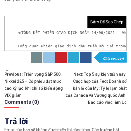
Bấm Để Sao Chép
📣TỔNG KẾT PHIÊN GIAO DỊCH NGÀY 14/06/2021 – VN-
Tổng quan Phiên giao dịch đầu tuần mở cửa trong 
Chia sẻ ngay!
𝘟𝘦𝘮 𝘤𝘩𝘪 𝘵𝘪ế𝘵: https://chungkhoanforex.com/t
Tags:
Điều
✨𝐁ạ𝐧 𝐜𝐡ư𝐚 𝐜ó 𝐓à𝐢 𝐊𝐡𝐨ả𝐧 𝐠𝐢𝐚𝐨 𝐝ị𝐜𝐡 𝐂𝐡ứ𝐧𝐠 𝐊𝐡𝐨á𝐧 𝐕𝐢ệ𝐭 𝐍
Previous:
Triển vọng S&P 500,
Next:
Top 5 sự kiện tuần này:
Nikkei 225 – Cổ phiếu đạt mức
Cuộc họp của Fed; Doanh số
hướng
👉𝘔ở 𝘵à𝘪 𝘬𝘩𝘰ả𝘯 𝘵𝘳ê𝘯 𝘴à𝘯 𝘛𝘊𝘉𝘚: https://chungkh
cao kỷ lục, khi chỉ số biến động
bán lẻ của Mỹ; Tỷ lệ lạm phát
bài
VIX giảm
của Canada và Vương quốc Anh;
✅Phí giao dịch thấp nhất thị trường, miễn phí gi
Comments (0)
Báo cáo việc làm Úc
viết
✅Sao chép giao dịch của các nhà đầu tư nổi tiếng
Trả lời
👉Xem hướng dẫn đầy đủ tại: https://chungkhoanfo
Email của bạn sẽ không được hiển thị công khai.
Các trường bắt