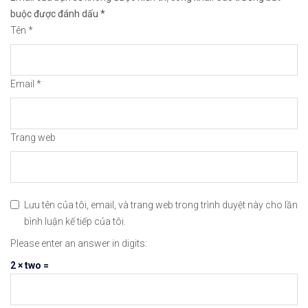
buộc được đánh dấu
*
📣𝐁ạ𝐧 𝐦𝐮ố𝐧 𝐠𝐢𝐚𝐨 𝐝ị𝐜𝐡 𝐭𝐫ê𝐧 𝐭𝐡ị 𝐭𝐫ườ𝐧𝐠 𝐂𝐡ứ𝐧𝐠 𝐊𝐡𝐨á𝐧 𝐌
Tên
*
👉𝘔ở 𝘵à𝘪 𝘬𝘩𝘰ả𝘯 𝘵𝘳ê𝘯 𝘴à𝘯 𝘌𝘹𝘯𝘦𝘴𝘴 𝘜𝘺 𝘛í𝘯 
Email
*
✅Sàn hỗ trợ giao dịch hơn 100+ cổ phiếu nổi tiến
✅Thuộc top 3 sàn nổi tiếng thế giới, được nhiều 
Trang web
👉Xem hướng dẫn đầy đủ tại: https://chungkhoanfo
𝘟𝘦𝘮 𝘤𝘩𝘪 𝘵𝘪ế𝘵: https://chungkhoanforex.com/t
Lưu tên của tôi, email, và trang web trong trình duyệt này cho lần
🥰Cảm ơn bạn đã xem thông tin😘🍀Chúc bạn giao dị
bình luận kế tiếp của tôi.
Please enter an answer in digits:
#chungkhoan #cophieu #chungkhoanvietnam #chungkh
2 × two =