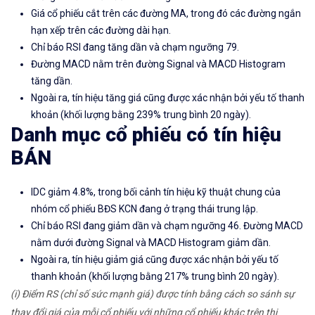
Giá cổ phiếu cắt trên các đường MA, trong đó các đường ngắn
hạn xếp trên các đường dài hạn.
Chỉ báo RSI đang tăng dần và chạm ngưỡng 79.
Đường MACD nằm trên đường Signal và MACD Histogram
tăng dần.
Ngoài ra, tín hiệu tăng giá cũng được xác nhận bởi yếu tố thanh
khoản (khối lượng bằng 239% trung bình 20 ngày).
Danh mục cổ phiếu có tín hiệu
BÁN
IDC giảm 4.8%, trong bối cảnh tín hiệu kỹ thuật chung của
nhóm cổ phiếu BĐS KCN đang ở trạng thái trung lập.
Chỉ báo RSI đang giảm dần và chạm ngưỡng 46. Đường MACD
nằm dưới đường Signal và MACD Histogram giảm dần.
Ngoài ra, tín hiệu giảm giá cũng được xác nhận bởi yếu tố
thanh khoản (khối lượng bằng 217% trung bình 20 ngày).
(i) Điểm RS (chỉ số sức mạnh giá) được tính bằng cách so sánh sự
thay đổi giá của mỗi cổ phiếu với những cổ phiếu khác trên thị