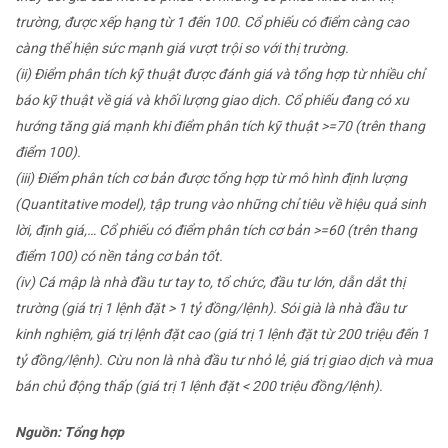
trường, được xếp hạng từ 1 đến 100. Cổ phiếu có điểm càng cao
càng thể hiện sức mạnh giá vượt trội so với thị trường.
(ii) Điểm phân tích kỹ thuật được đánh giá và tổng hợp từ nhiều chỉ
báo kỹ thuật về giá và khối lượng giao dịch. Cổ phiếu đang có xu
hướng tăng giá mạnh khi điểm phân tích kỹ thuật >=70 (trên thang
điểm 100).
(iii) Điểm phân tích cơ bản được tổng hợp từ mô hình định lượng
(Quantitative model), tập trung vào những chỉ tiêu về hiệu quả sinh
lời, định giá,… Cổ phiếu có điểm phân tích cơ bản >=60 (trên thang
điểm 100) có nền tảng cơ bản tốt.
(iv) Cá mập là nhà đầu tư tay to, tổ chức, đầu tư lớn, dẫn dắt thị
trường (giá trị 1 lệnh đặt > 1 tỷ đồng/lệnh). Sói già là nhà đầu tư
kinh nghiệm, giá trị lệnh đặt cao (giá trị 1 lệnh đặt từ 200 triệu đến 1
tỷ đồng/lệnh). Cừu non là nhà đầu tư nhỏ lẻ, giá trị giao dịch và mua
bán chủ động thấp (giá trị 1 lệnh đặt < 200 triệu đồng/lệnh).
Nguồn: Tổng hợp