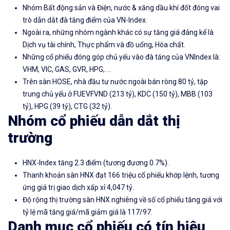
Nhóm Bất động sản và Điện, nước & xăng dầu khí đốt đóng vai
trò dẫn dắt đà tăng điểm của VN-Index.
Ngoài ra, những nhóm ngành khác có sự tăng giá đáng kể là
Dịch vụ tài chính, Thực phẩm và đồ uống, Hóa chất.
Những cổ phiếu đóng góp chủ yếu vào đà tăng của VNIndex là:
VHM, VIC, GAS, GVR, HPG, …
Trên sàn HOSE, nhà đầu tư nước ngoài bán ròng 80 tỷ, tập
trung chủ yếu ở FUEVFVND (213 tỷ), KDC (150 tỷ), MBB (103
tỷ), HPG (39 tỷ), CTG (32 tỷ).
Nhóm cổ phiếu dẫn dắt thị
trường
HNX-Index tăng 2.3 điểm (tương đương 0.7%).
Thanh khoản sàn HNX đạt 166 triệu cổ phiếu khớp lệnh, tương
ứng giá trị giao dịch xấp xỉ 4,047 tỷ.
Độ rộng thị trường sàn HNX nghiêng về số cổ phiếu tăng giá với
tỷ lệ mã tăng giá/mã giảm giá là 117/97.
Danh mục cổ phiếu có tín hiệu