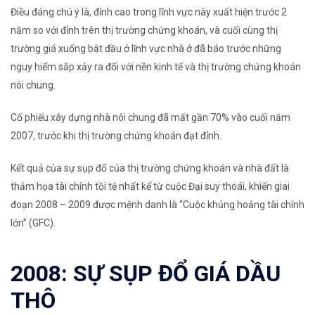
Điều đáng chú ý là, đỉnh cao trong lĩnh vực này xuất hiện trước 2
năm so với đỉnh trên thị trường chứng khoán, và cuối cùng thị
trường giá xuống bắt đầu ở lĩnh vực nhà ở đã báo trước những
nguy hiểm sắp xảy ra đối với nền kinh tế và thị trường chứng khoán
nói chung.
Cổ phiếu xây dựng nhà nói chung đã mất gần 70% vào cuối năm
2007, trước khi thị trường chứng khoán đạt đỉnh.
Kết quả của sự sụp đổ của thị trường chứng khoán và nhà đất là
thảm họa tài chính tồi tệ nhất kể từ cuộc Đại suy thoái, khiến giai
đoạn 2008 – 2009 được mệnh danh là “Cuộc khủng hoảng tài chính
lớn” (GFC).
2008: SỰ SỤP ĐỔ GIÁ DẦU
THÔ