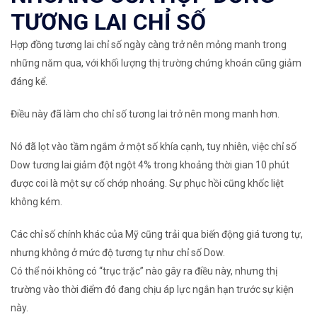
TƯƠNG LAI CHỈ SỐ
Hợp đồng tương lai chỉ số ngày càng trở nên mỏng manh trong
những năm qua, với khối lượng thị trường chứng khoán cũng giảm
đáng kể.
Điều này đã làm cho chỉ số tương lai trở nên mong manh hơn.
Nó đã lọt vào tầm ngắm ở một số khía cạnh, tuy nhiên, việc chỉ số
Dow tương lai giảm đột ngột 4% trong khoảng thời gian 10 phút
được coi là một sự cố chớp nhoáng. Sự phục hồi cũng khốc liệt
không kém.
Các chỉ số chính khác của Mỹ cũng trải qua biến động giá tương tự,
nhưng không ở mức độ tương tự như chỉ số Dow.
Có thể nói không có “trục trặc” nào gây ra điều này, nhưng thị
trường vào thời điểm đó đang chịu áp lực ngắn hạn trước sự kiện
này.