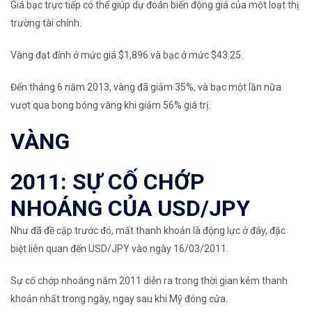
Giá
bạc trực tiếp
có thể giúp dự đoán biến động giá của một loạt thị
trường tài chính.
Vàng đạt đỉnh ở mức giá $1,896 và bạc ở mức $43.25.
Đến tháng 6 năm 2013, vàng đã giảm 35%, và bạc một lần nữa
vượt qua bong bóng vàng khi giảm 56% giá trị.
VÀNG
2011: SỰ CỐ CHỚP
NHOÁNG CỦA USD/JPY
Như đã đề cập trước đó, mất thanh khoản là động lực ở đây, đặc
biệt liên quan đến USD/JPY vào ngày 16/03/2011.
Sự cố chớp nhoáng năm 2011 diễn ra trong thời gian kém thanh
khoản nhất trong ngày, ngay sau khi Mỹ đóng cửa.