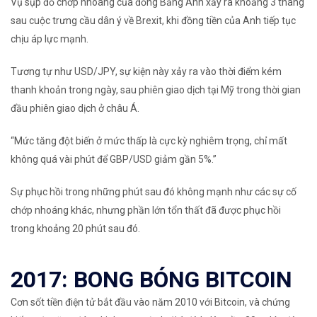
Vụ sụp đổ chớp nhoáng của đồng Bảng Anh xảy ra khoảng 3 tháng
sau cuộc trưng cầu dân ý về Brexit, khi đồng tiền của Anh tiếp tục
chịu áp lực mạnh.
Tương tự như USD/JPY, sự kiện này xảy ra vào thời điểm kém
thanh khoản trong ngày, sau phiên giao dịch tại Mỹ trong thời gian
đầu phiên giao dịch ở châu Á.
“Mức tăng đột biến ở mức thấp là cực kỳ nghiêm trọng, chỉ mất
không quá vài phút để
GBP/USD
giảm gần 5%.”
Sự phục hồi trong những phút sau đó không mạnh như các sự cố
chớp nhoáng khác, nhưng phần lớn tổn thất đã được phục hồi
trong khoảng 20 phút sau đó.
2017: BONG BÓNG BITCOIN
Cơn sốt tiền điện tử bắt đầu vào năm 2010 với Bitcoin, và chứng