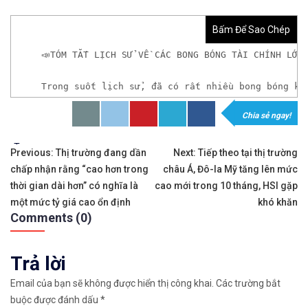
Bấm Để Sao Chép
📣TÓM TẮT LỊCH SỬ VỀ CÁC BONG BÓNG TÀI CHÍNH LỚN
Trong suốt lịch sử, đã có rất nhiều bong bóng ki
Chia sẻ ngay!
𝘟𝘦𝘮 𝘤𝘩𝘪 𝘵𝘪ế𝘵: https://chungkhoanforex.com/t
Tags:
Điều
✨🏆𝐌ở 𝐭à𝐢 𝐤𝐡𝐨ả𝐧 𝐠𝐢𝐚𝐨 𝐝ị𝐜𝐡 𝐭ạ𝐢 𝐜á𝐜 𝐬à𝐧 𝐭ố𝐭 𝐧𝐡ấ𝐭 𝐭𝐡ế 𝐠𝐢ớ
Previous:
Thị trường đang dần
Next:
Tiếp theo tại thị trường
chấp nhận rằng “cao hơn trong
châu Á, Đô-la Mỹ tăng lên mức
hướng
✅𝘔ở 𝘵à𝘪 𝘬𝘩𝘰ả𝘯 𝘵𝘳ê𝘯 𝘴à𝘯 𝘧𝘰𝘳𝘦𝘹 𝘌𝘹𝘯𝘦𝘴𝘴 𝘜
thời gian dài hơn” có nghĩa là
cao mới trong 10 tháng, HSI gặp
bài
một mức tỷ giá cao ổn định
khó khăn
✅𝘔ở 𝘵à𝘪 𝘬𝘩𝘰ả𝘯 𝘵𝘳ê𝘯 𝘴à𝘯 𝘐𝘊𝘔𝘢𝘳𝘬𝘦𝘵𝘴 𝘯ổ𝘪 𝘵𝘪ế
Comments (0)
viết
✅𝘔ở 𝘵à𝘪 𝘬𝘩𝘰ả𝘯 𝘵𝘳ê𝘯 𝘴à𝘯 𝘉𝘪𝘯𝘢𝘯𝘤𝘦 𝘯ổ𝘪 𝘵𝘪ế𝘯𝘨 𝘯
Trả lời
🔗https://chungkhoanforex.com/tom-tat-lich-su-ve
Email của bạn sẽ không được hiển thị công khai.
Các trường bắt
buộc được đánh dấu
*
😘Cảm ơn bạn đã xem thông tin😘🍀🤗Chúc bạn giao 