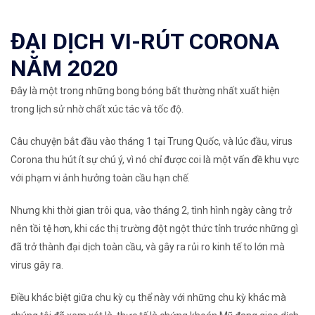
ĐẠI DỊCH VI-RÚT CORONA
NĂM 2020
Đây là một trong những bong bóng bất thường nhất xuất hiện
trong lịch sử nhờ chất xúc tác và tốc độ.
Câu chuyện bắt đầu vào tháng 1 tại Trung Quốc, và lúc đầu, virus
Corona thu hút ít sự chú ý, vì nó chỉ được coi là một vấn đề khu vực
với phạm vi ảnh hưởng toàn cầu hạn chế.
Nhưng khi thời gian trôi qua, vào tháng 2, tình hình ngày càng trở
nên tồi tệ hơn, khi các thị trường đột ngột thức tỉnh trước những gì
đã trở thành đại dịch toàn cầu, và gây ra rủi ro kinh tế to lớn mà
virus gây ra.
Điều khác biệt giữa chu kỳ cụ thể này với những chu kỳ khác mà