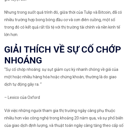
Nhưng trong suốt quá trình đó, giữa thời của Tulip và Bitcoin, đã có
nhiều trường hợp bong bóng đầu cơ và cơn điên cuồng, một số
trong đó có kết quả rất tồi tệ với thị trường tài chính và nền kinh tế
lớn hơn.
GIẢI THÍCH VỀ SỰ CỐ CHỚP
NHOÁNG
“
Sự cố chớp nhoáng: sự sụt giảm cực kỳ nhanh chóng về giá của
một hoặc nhiều hàng hóa hoặc chứng khoán, thường là do giao
dịch tự động gây ra.
”
– Lexico của Oxford
Với việc những người tham gia thị trường ngày càng phụ thuộc
nhiều hơn vào công nghệ trong khoảng 20 năm qua, và sự phổ biến
của giao dịch định lượng, và thuật toán ngày càng tăng theo cấp số