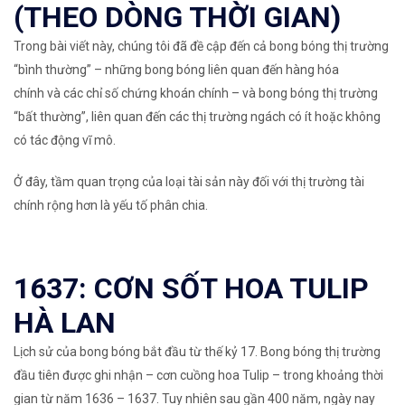
(THEO DÒNG THỜI GIAN)
Trong bài viết này, chúng tôi đã đề cập đến cả bong bóng thị trường
“bình thường” – những bong bóng liên quan đến
hàng hóa
chính
và
các chỉ số chứng khoán chính
– và bong bóng thị trường
“bất thường”, liên quan đến các thị trường ngách có ít hoặc không
có tác động vĩ mô.
Ở đây, tầm quan trọng của loại tài sản này đối với thị trường tài
chính rộng hơn là yếu tố phân chia.
1637: CƠN SỐT HOA TULIP
HÀ LAN
Lịch sử của bong bóng bắt đầu từ thế kỷ 17. Bong bóng thị trường
đầu tiên được ghi nhận – cơn cuồng hoa Tulip – trong khoảng thời
gian từ năm 1636 – 1637. Tuy nhiên sau gần 400 năm, ngày nay