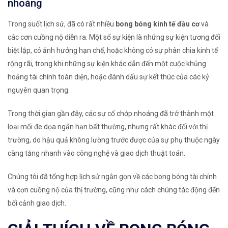
nhoáng
Trong suốt lịch sử, đã có rất nhiều
bong bóng kinh tế đầu cơ
và
các cơn cuồng nộ diễn ra. Một số sự kiện là những sự kiện tương đối
biệt lập, có ảnh hưởng hạn chế, hoặc không có sự phân chia kinh tế
rộng rãi, trong khi những sự kiện khác dẫn đến một cuộc khủng
hoảng tài chính toàn diện, hoặc đánh dấu sự kết thúc của các kỷ
nguyên quan trọng.
Trong thời gian gần đây, các sự cố chớp nhoáng đã trở thành một
loại mối đe dọa ngắn hạn bất thường, nhưng rất khác đối với thị
trường, do hậu quả không lường trước được của sự phụ thuộc ngày
càng tăng nhanh vào công nghệ và giao dịch thuật toán.
Chúng tôi đã tổng hợp lịch sử ngắn gọn về các bong bóng tài chính
và cơn cuồng nộ của thị trường, cũng như cách chúng tác động đến
bối cảnh giao dịch.