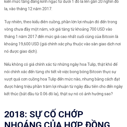
kiến ​​mức tăng đáng kinh ngạc từ dưới 1 đô la lên gần 20 nghìn đô
la, vào tháng 12 năm 2017.
Tuy nhiên, theo kiểu điên cuồng, phần lớn lợi nhuận đó đến trong
vòng chưa đầy một năm, với giá tăng từ khoảng 700 USD vào
tháng 1 năm 2017 đến mức giá cao nhất cuối cùng của Bitcoin là
khoảng 19,600 USD (giá chính xác phụ thuộc vào sàn giao dịch nơi
nó được giao dịch).
Nếu không có giá chính xác từ những ngày hoa Tulip, thật khó để
nói chính xác đến từng chi tiết về việc bong bóng Bitcoin thực sự
vượt quá cơn cuồng hoa Tulip đến mức nào, nhưng bằng cách đạt
được hàng triệu phần trăm lợi nhuận từ ngày đầu tiên cho đến ngày
kết thúc (bắt đầu từ 0.06 đô la), thật sự nó có ảnh hưởng sao?
2018: SỰ CỐ CHỚP
NHOÁNG CỦA HỢP ĐỒNG