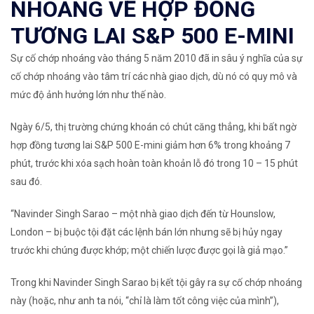
NHOÁNG VỀ HỢP ĐỒNG
TƯƠNG LAI S&P 500 E-MINI
Sự cố chớp nhoáng vào tháng 5 năm 2010 đã in sâu ý nghĩa của sự
cố chớp nhoáng vào tâm trí các nhà giao dịch, dù nó có quy mô và
mức độ ảnh hưởng lớn như thế nào.
Ngày 6/5, thị trường chứng khoán có chút căng thẳng, khi bất ngờ
hợp đồng tương lai S&P 500 E-mini giảm hơn 6% trong khoảng 7
phút, trước khi xóa sạch hoàn toàn khoản lỗ đó trong 10 – 15 phút
sau đó.
“
Navinder Singh Sarao
– một nhà giao dịch đến từ Hounslow,
London – bị buộc tội đặt các lệnh bán lớn nhưng sẽ bị hủy ngay
trước khi chúng được khớp; một chiến lược được gọi là giả mạo.”
Trong khi Navinder Singh Sarao bị kết tội gây ra sự cố chớp nhoáng
này (hoặc, như anh ta nói, “chỉ là làm tốt công việc của mình”),