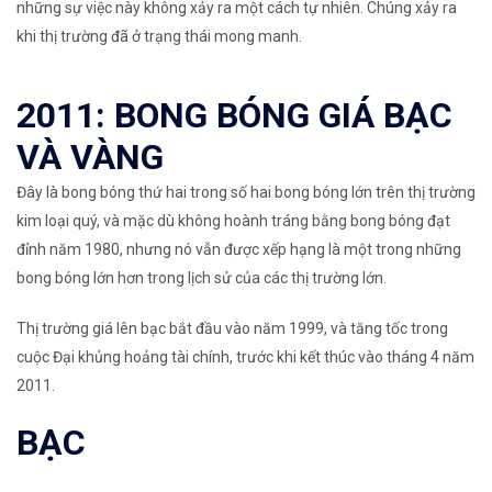
những sự việc này không xảy ra một cách tự nhiên. Chúng xảy ra
khi thị trường đã ở trạng thái mong manh.
2011: BONG BÓNG GIÁ BẠC
VÀ VÀNG
Đây là bong bóng thứ hai trong số hai bong bóng lớn trên thị trường
kim loại quý, và mặc dù không hoành tráng bằng bong bóng đạt
đỉnh năm 1980, nhưng nó vẫn được xếp hạng là một trong những
bong bóng lớn hơn trong lịch sử của các thị trường lớn.
Thị trường giá lên bạc bắt đầu vào năm 1999, và tăng tốc trong
cuộc Đại khủng hoảng tài chính, trước khi kết thúc vào tháng 4 năm
2011.
BẠC