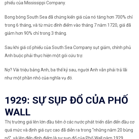
phiếu của Mississippi Company.
Bong bóng South Sea đã chứng kiến ​​giá của nó tăng hơn 700% chỉ
trong 6 tháng, và từ mức đỉnh điểm vào tháng 7 năm 1720, giá đã
giảm hơn 90% chỉ trong 3 tháng.
Sau khi giá cổ phiếu của South Sea Company sụt giảm, chính phủ
Anh buộc phải thực hiện một gói cứu trợ.
Nợ? Vài triệu bảng Anh, ba thế kỷ sau, người Anh vẫn phải trả lãi
như một phần nhỏ của nghĩa vụ đó.
1929: SỰ SỤP ĐỔ CỦA PHỐ
WALL
Thị trường giá lên lớn đầu tiên ở các nước phát triển dẫn đến đầu cơ
quá mức và định giá cực cao đã diễn ra trong “những năm 20 bùng
nổ”, và lên đến đỉnh điểm là sự sụp đổ của Phố Wall năm 1929.