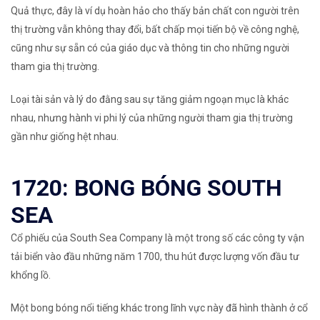
Quả thực, đây là ví dụ hoàn hảo cho thấy bản chất con người trên
thị trường vẫn không thay đổi, bất chấp mọi tiến bộ về công nghệ,
cũng như sự sẵn có của giáo dục và thông tin cho những người
tham gia thị trường.
Loại tài sản và lý do đằng sau sự tăng giảm ngoạn mục là khác
nhau, nhưng hành vi phi lý của những người tham gia thị trường
gần như giống hệt nhau.
1720: BONG BÓNG SOUTH
SEA
Cổ phiếu của South Sea Company là một trong số các công ty vận
tải biển vào đầu những năm 1700, thu hút được lượng vốn đầu tư
khổng lồ.
Một bong bóng nổi tiếng khác trong lĩnh vực này đã hình thành ở cổ