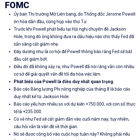
FOMC
Ủy ban Thị trường Mở Liên bang, do Thống đốc Jerome Powell
ôn hòa dẫn đầu, cũng họp vào thứ Tư.
Trước khi Powell phát biểu tại Hội nghị chuyên đề Jackson
Hole, trong đó ông không đưa ra dấu hiệu nào cho thấy Fed đã
sẵn sàng cắt giảm nhẹ.
Đây dường như là cơ hội để Powell thông báo rằng Fed sẽ bắt
đầu cắt giảm bớt.
Điều đó đã không xảy ra, như Powell đã nói rằng vẫn còn nhiều
cơ sở để giải quyết vấn đề tối đa hóa việc làm.
Phát biểu của Powell là điều duy nhất quan trọng.
Báo cáo Bảng lương Phi nông nghiệp của tháng 8 là báo cáo
duy nhất kể từ Jackson Hole.
Báo cáo yếu hơn nhiều so với dự kiến ​​+750.000, với con số thực
tế là +235.000.
Có vẻ như Fed sẽ cắt giảm dần vào cuối năm nay; tuy nhiên,
câu hỏi vẫn là vấn đề về thời gian.
Nó sẽ được công bố vào cuộc họp tuần này? Không phải nếu