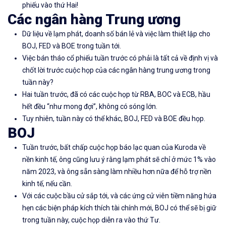
phiếu vào thứ Hai!
Các ngân hàng Trung ương
Dữ liệu về lạm phát, doanh số bán lẻ và việc làm thiết lập cho
BOJ, FED và BOE trong tuần tới.
Việc bán tháo cổ phiếu tuần trước có phải là tất cả về định vị và
chốt lời trước cuộc họp của các ngân hàng trung ương trong
tuần này?
Hai tuần trước, đã có các cuộc họp từ RBA, BOC và ECB, hầu
hết đều “như mong đợi”, không có sóng lớn.
Tuy nhiên, tuần này có thể khác, BOJ, FED và BOE đều họp.
BOJ
Tuần trước, bất chấp cuộc họp báo lạc quan của Kuroda về
nền kinh tế, ông cũng lưu ý rằng lạm phát sẽ chỉ ở mức 1% vào
năm 2023, và ông sẵn sàng làm nhiều hơn nữa để hỗ trợ nền
kinh tế, nếu cần.
Với các cuộc bầu cử sắp tới, và các ứng cử viên tiềm năng hứa
hẹn các biện pháp kích thích tài chính mới, BOJ có thể sẽ bị giữ
trong tuần này, cuộc họp diễn ra vào thứ Tư.