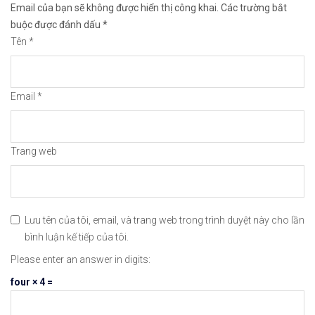
Email của bạn sẽ không được hiển thị công khai.
Các trường bắt
🔗https://chungkhoanforex.com/tin-tuc-thi-truong
buộc được đánh dấu
*
Tên
*
😘Cảm ơn bạn đã xem thông tin😘🍀🤗Chúc bạn giao 
#icmarkets #binance #exness #taichinh #dautu #fo
Email
*
Trang web
Lưu tên của tôi, email, và trang web trong trình duyệt này cho lần
bình luận kế tiếp của tôi.
Please enter an answer in digits:
four × 4 =