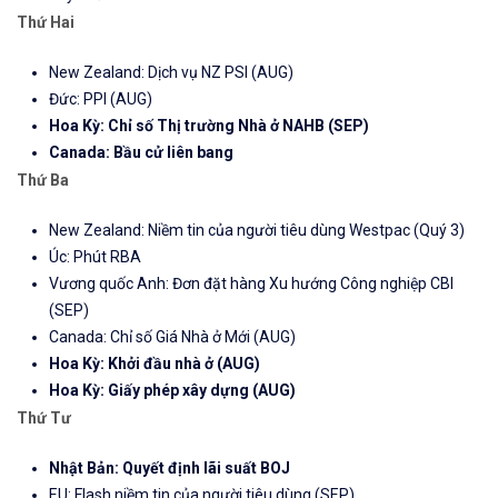
Thứ Hai
New Zealand: Dịch vụ NZ PSI (AUG)
Đức: PPI (AUG)
Hoa Kỳ: Chỉ số Thị trường Nhà ở NAHB (SEP)
Canada: Bầu cử liên bang
Thứ Ba
New Zealand: Niềm tin của người tiêu dùng Westpac (Quý 3)
Úc: Phút RBA
Vương quốc Anh: Đơn đặt hàng Xu hướng Công nghiệp CBI
(SEP)
Canada: Chỉ số Giá Nhà ở Mới (AUG)
Hoa Kỳ: Khởi đầu nhà ở (AUG)
Hoa Kỳ: Giấy phép xây dựng (AUG)
Thứ Tư
Nhật Bản: Quyết định lãi suất BOJ
EU: Flash niềm tin của người tiêu dùng (SEP)