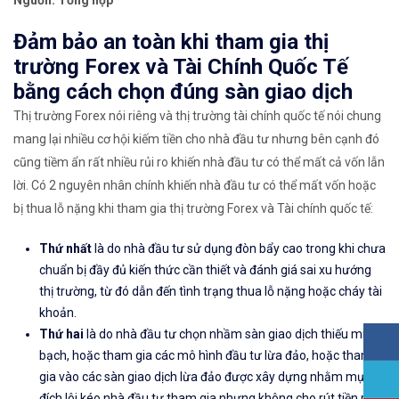
Nguồn: Tổng hợp
Đảm bảo an toàn khi tham gia thị
trường Forex và Tài Chính Quốc Tế
bằng cách chọn đúng sàn giao dịch
Thị trường Forex nói riêng và thị trường tài chính quốc tế nói chung
mang lại nhiều cơ hội kiếm tiền cho nhà đầu tư nhưng bên cạnh đó
cũng tiềm ẩn rất nhiều rủi ro khiến nhà đầu tư có thể mất cả vốn lẫn
lời. Có 2 nguyên nhân chính khiến nhà đầu tư có thể mất vốn hoặc
bị thua lỗ nặng khi tham gia thị trường Forex và Tài chính quốc tế:
Thứ nhất
là do nhà đầu tư sử dụng đòn bẩy cao trong khi chưa
chuẩn bị đầy đủ kiến thức cần thiết và đánh giá sai xu hướng
thị trường, từ đó dẫn đến tình trạng thua lỗ nặng hoặc cháy tài
khoản.
Thứ hai
là do nhà đầu tư chọn nhầm sàn giao dịch thiếu minh
bạch, hoặc tham gia các mô hình đầu tư lừa đảo, hoặc tham
gia vào các sàn giao dịch lừa đảo được xây dựng nhằm mục
đích lôi kéo nhà đầu tư tham gia nhưng không cho rút tiền ra.