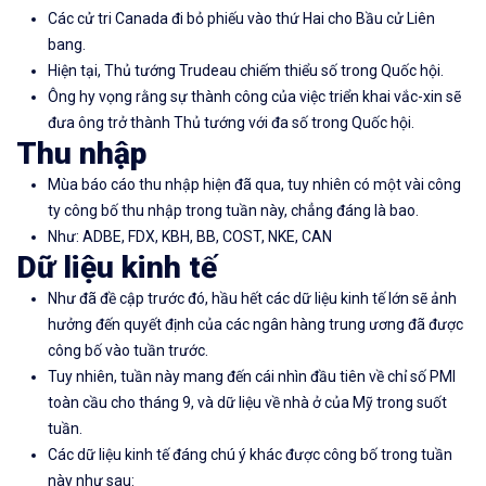
Các cử tri Canada đi bỏ phiếu vào thứ Hai cho Bầu cử Liên
bang.
Hiện tại, Thủ tướng Trudeau chiếm thiểu số trong Quốc hội.
Ông hy vọng rằng sự thành công của việc triển khai vắc-xin sẽ
đưa ông trở thành Thủ tướng với đa số trong Quốc hội.
Thu nhập
Mùa báo cáo thu nhập hiện đã qua, tuy nhiên có một vài công
ty công bố thu nhập trong tuần này, chẳng đáng là bao.
Như: ADBE, FDX, KBH, BB, COST, NKE, CAN
Dữ liệu kinh tế
Như đã đề cập trước đó, hầu hết các dữ liệu kinh tế lớn sẽ ảnh
hưởng đến quyết định của các ngân hàng trung ương đã được
công bố vào tuần trước.
Tuy nhiên, tuần này mang đến cái nhìn đầu tiên về chỉ số PMI
toàn cầu cho tháng 9, và dữ liệu về nhà ở của Mỹ trong suốt
tuần.
Các dữ liệu kinh tế đáng chú ý khác được công bố trong tuần
này như sau: