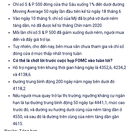
Chỉ số S & P 500 đóng cửa thứ Sáu xuống 1% đến dưới đường
Moving Average 50 ngày lần đầu tiên kể từ ngày 18 tháng 6.
Vào ngày 10 tháng 9, chỉ số của Mỹ đã bị phá vỡ dưới nêm
tăng dần, nó đã được kể từ tháng Chín năm 2020.
Mỗi lần chỉ số S & P 500 đã giảm xuống dưới nêm, người mua
đến và đẩy giá trở lại.
Tuy nhiên, cho đến nay, bên mua vẫn chưa tham gia và chỉ số
đóng cửa ở mức thấp nhất trong tuần.
Có thể là chốt lời trước cuộc họp FOMC vào tuần tới?
Hỗ trợ ngang trên khung thời gian hàng ngày là 4352,6, 4234,2
và 4138,6.
Đường trung bình động 200 ngày nằm ngay bên dưới đó
4118,2.
Nếu người mua quay trở lại thị trường, ngưỡng kháng cự ngắn
hạn là tại Đường trung bình động 50 ngày tại 4441,1, mức cao
trước đó, và đường xu hướng dưới cùng của nêm tăng dần ở
4550, và sau đó là đường trên cùng của nêm tăng dần gần
4615.