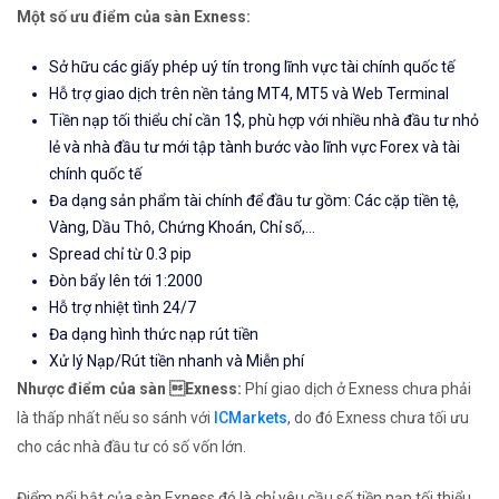
Một số ưu điểm của sàn Exness:
Sở hữu các giấy phép uý tín trong lĩnh vực tài chính quốc tế
Hỗ trợ giao dịch trên nền tảng MT4, MT5 và Web Terminal
Tiền nạp tối thiểu chỉ cần 1$, phù hợp với nhiều nhà đầu tư nhỏ
lẻ và nhà đầu tư mới tập tành bước vào lĩnh vực Forex và tài
chính quốc tế
Đa dạng sản phẩm tài chính để đầu tư gồm: Các cặp tiền tệ,
Vàng, Dầu Thô, Chứng Khoán, Chỉ số,...
Spread chỉ từ 0.3 pip
Đòn bẩy lên tới 1:2000
Hỗ trợ nhiệt tình 24/7
Đa dạng hình thức nạp rút tiền
Xử lý Nạp/Rút tiền nhanh và Miễn phí
Nhược điểm của sàn Exness:
Phí giao dịch ở Exness chưa phải
là thấp nhất nếu so sánh với
ICMarkets
, do đó Exness chưa tối ưu
cho các nhà đầu tư có số vốn lớn.
Điểm nổi bật của sàn Exness đó là chỉ yêu cầu số tiền nạp tối thiểu