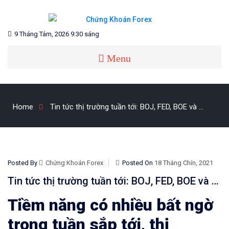
Skip
to
content
Blog chia sẻ về Chứng Khoán và Forex
CHỨNG KHOÁN FOREX
9 Tháng Tám, 2026 9:30 sáng
Menu
Home
Tin tức thị trường tuần tới: BOJ, FED, BOE và …
Posted By
Chứng Khoán Forex
Posted On
18 Tháng Chín, 2021
Tin tức thị trường tuần tới: BOJ, FED, BOE và …
Tiềm năng có nhiều bất ngờ
trong tuần sắp tới, thị