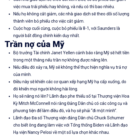
việc mua trái phiếu hay không, và nếu có thì bao nhiêu.
Nếu họ không cắt giảm, các nhà giao dịch sẽ theo dõi số lượng
thành viên bỏ phiếu cho việc cắt giảm.
Cuộc họp cuối cùng, cuộc bỏ phiếu là 8-1, với Saunders là
người bất đồng chính kiến ​​duy nhất.
Trần nợ của Mỹ
Bộ trưởng Tài chính Janet Yellen cảnh báo rằng Mỹ sẽ hết tiền
trong một tháng nếu trần nợ không được nâng lên.
Nếu điều đó xảy ra, Mỹ sẽ không thể thực hiện nghĩa vụ trả nợ
của mình.
Điều này sẽ khiến các cơ quan xếp hạng Mỹ hạ cấp xuống, do
đó khiến mọi người không hài lòng.
Họ sẽ nâng nó lên? Lãnh đạo phe thiểu số tại Thượng viện Hoa
Kỳ Mitch McConnell nói rằng Đảng Dân chủ có các công cụ và
phương tiện để làm điều đó, và họ sẽ phải “đi một mình”.
Lãnh đạo Đa số Thượng viện đảng Dân chủ Chuck Schumer
cho biết ông đang làm việc với Tổng thống Biden và Lãnh đạo
Hạ viện Nancy Pelosi về một số lựa chọn khác nhau.