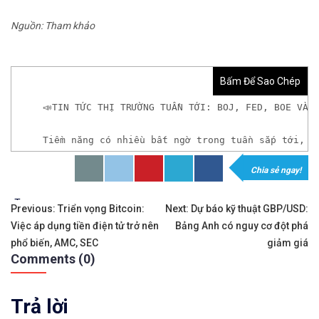
Nguồn: Tham khảo
Bấm Để Sao Chép
📣TIN TỨC THỊ TRƯỜNG TUẦN TỚI: BOJ, FED, BOE VÀ 
Tiềm năng có nhiều bất ngờ trong tuần sắp tới, t
Chia sẻ ngay!
𝘟𝘦𝘮 𝘤𝘩𝘪 𝘵𝘪ế𝘵: https://chungkhoanforex.com/tin
Tags:
Điều
✨🏆𝐗𝐨á 𝐛ỏ 𝐥𝐨 𝐥ắ𝐧𝐠 𝐤𝐡𝐢 𝐭𝐡𝐚𝐦 𝐠𝐢𝐚 𝐭𝐡ị 𝐭𝐫ườ𝐧𝐠 𝐭à𝐢 𝐜𝐡í𝐧𝐡 
Previous:
Triển vọng Bitcoin:
Next:
Dự báo kỹ thuật GBP/USD:
Việc áp dụng tiền điện tử trở nên
Bảng Anh có nguy cơ đột phá
hướng
✅𝘔ở 𝘵à𝘪 𝘬𝘩𝘰ả𝘯 𝘵𝘳ê𝘯 𝘴à𝘯 𝘌𝘹𝘯𝘦𝘴𝘴 𝘜𝘺 𝘛í𝘯 𝘷
phổ biến, AMC, SEC
giảm giá
Comments (0)
bài
✅𝘔ở 𝘵à𝘪 𝘬𝘩𝘰ả𝘯 𝘵𝘳ê𝘯 𝘴à𝘯 𝘐𝘊𝘔𝘢𝘳𝘬𝘦𝘵𝘴 𝘯ổ𝘪 𝘵𝘪ế
viết
Trả lời
✅𝘔ở 𝘵à𝘪 𝘬𝘩𝘰ả𝘯 𝘵𝘳ê𝘯 𝘴à𝘯 𝘉𝘪𝘯𝘢𝘯𝘤𝘦 𝘯ổ𝘪 𝘵𝘪ế𝘯𝘨 