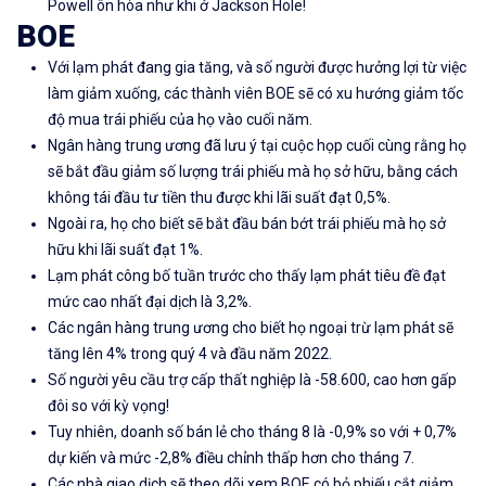
Powell ôn hòa như khi ở Jackson Hole!
BOE
Với lạm phát đang gia tăng, và số người được hưởng lợi từ việc
làm giảm xuống, các thành viên BOE sẽ có xu hướng giảm tốc
độ mua trái phiếu của họ vào cuối năm.
Ngân hàng trung ương đã lưu ý tại cuộc họp cuối cùng rằng họ
sẽ bắt đầu giảm số lượng trái phiếu mà họ sở hữu, bằng cách
không tái đầu tư tiền thu được khi lãi suất đạt 0,5%.
Ngoài ra, họ cho biết sẽ bắt đầu bán bớt trái phiếu mà họ sở
hữu khi lãi suất đạt 1%.
Lạm phát công bố tuần trước cho thấy lạm phát tiêu đề đạt
mức cao nhất đại dịch là 3,2%.
Các ngân hàng trung ương cho biết họ ngoại trừ lạm phát sẽ
tăng lên 4% trong quý 4 và đầu năm 2022.
Số người yêu cầu trợ cấp thất nghiệp là -58.600, cao hơn gấp
đôi so với kỳ vọng!
Tuy nhiên, doanh số bán lẻ cho tháng 8 là -0,9% so với + 0,7%
dự kiến ​​và mức -2,8% điều chỉnh thấp hơn cho tháng 7.
Các nhà giao dịch sẽ theo dõi xem BOE có bỏ phiếu cắt giảm