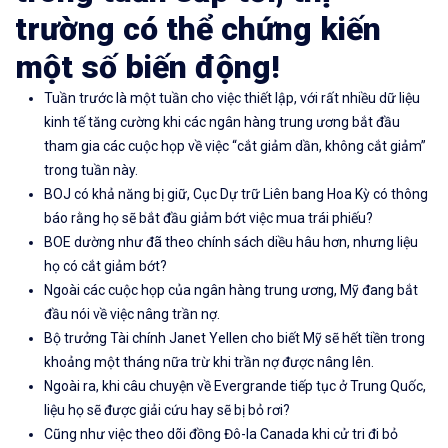
trường có thể chứng kiến
một số biến động!
Tuần trước là một tuần cho việc thiết lập, với rất nhiều dữ liệu
kinh tế tăng cường khi các ngân hàng trung ương bắt đầu
tham gia các cuộc họp về việc “cắt giảm dần, không cắt giảm”
trong tuần này.
BOJ có khả năng bị giữ, Cục Dự trữ Liên bang Hoa Kỳ có thông
báo rằng họ sẽ bắt đầu giảm bớt việc mua trái phiếu?
BOE dường như đã theo chính sách diều hâu hơn, nhưng liệu
họ có cắt giảm bớt?
Ngoài các cuộc họp của ngân hàng trung ương, Mỹ đang bắt
đầu nói về việc nâng trần nợ.
Bộ trưởng Tài chính Janet Yellen cho biết Mỹ sẽ hết tiền trong
khoảng một tháng nữa trừ khi trần nợ được nâng lên.
Ngoài ra, khi câu chuyện về Evergrande tiếp tục ở Trung Quốc,
liệu họ sẽ được giải cứu hay sẽ bị bỏ rơi?
Cũng như việc theo dõi đồng Đô-la Canada khi cử tri đi bỏ