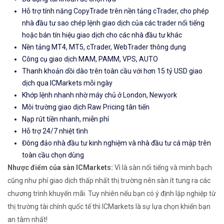
Hỗ trợ tính năng CopyTrade trên nền tảng cTrader, cho phép
nhà đầu tư sao chép lệnh giao dịch của các trader nổi tiếng
hoặc bán tín hiệu giao dịch cho các nhà đầu tư khác
Nền tảng MT4, MT5, cTrader, WebTrader thông dụng
Công cụ giao dịch MAM, PAMM, VPS, AUTO
Thanh khoản dồi dào trên toàn cầu với hơn 15 tỷ USD giao
dịch qua ICMarkets mỗi ngày
Khớp lệnh nhanh nhờ máy chủ ở London, Newyork
Môi trường giao dịch Raw Pricing tân tiến
Nạp rút tiền nhanh, miễn phí
Hỗ trợ 24/7 nhiệt tình
Đông đảo nhà đầu tư kinh nghiệm và nhà đầu tư cá mập trên
toàn cầu chọn dùng
Nhược điểm của sàn ICMarkets:
Vì là sàn nổi tiếng và minh bạch
cũng như phí giao dịch thấp nhất thị trường nên sàn ít tung ra các
chương trình khuyến mãi. Tuy nhiên nếu bạn có ý định lập nghiệp từ
thị trường tài chính quốc tế thì ICMarkets là sự lựa chọn khiến bạn
an tâm nhất!