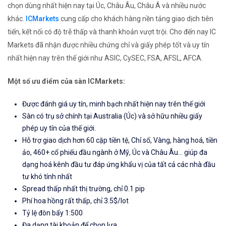
chọn dùng nhất hiện nay tại Úc, Châu Âu, Châu Á và nhiều nước
khác.
ICMarkets
cung cấp cho khách hàng nền tảng giao dịch tiên
tiến, kết nối có độ trễ thấp và thanh khoản vượt trội. Cho đến nay IC
Markets đã nhận được nhiều chứng chỉ và giấy phép tốt và uy tín
nhất hiện nay trên thế giới như ASIC, CySEC, FSA, AFSL, AFCA.
Một số ưu điểm của sàn ICMarkets:
Được đánh giá uy tín, minh bạch nhất hiện nay trên thế giới
Sàn có trụ sở chính tại Australia (Úc) và sở hữu nhiều giấy
phép uy tín của thế giới.
Hỗ trợ giao dịch hơn 60 cặp tiền tệ, Chỉ số, Vàng, hàng hoá, tiền
ảo, 460+ cổ phiếu đầu ngành ở Mỹ, Úc và Châu Âu... giúp đa
dạng hoá kênh đầu tư đáp ứng khẩu vị của tất cả các nhà đầu
tư khó tính nhất
Spread thấp nhất thị trường, chỉ 0.1 pip
Phí hoa hồng rất thấp, chỉ 3.5$/lot
Tỷ lệ đòn bẩy 1:500
Đa dạng tài khoản để chọn lựa