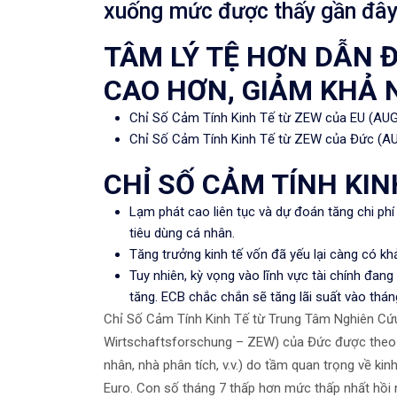
xuống mức được thấy gần đây
TÂM LÝ TỆ HƠN DẪN 
CAO HƠN, GIẢM KHẢ 
Chỉ Số Cảm Tính Kinh Tế từ ZEW của EU (AUG)
Chỉ Số Cảm Tính Kinh Tế từ ZEW của Đức (AUG
CHỈ SỐ CẢM TÍNH KIN
Lạm phát cao liên tục và dự đoán tăng chi ph
tiêu dùng cá nhân.
Tăng trưởng kinh tế vốn đã yếu lại càng có khả 
Tuy nhiên, kỳ vọng vào lĩnh vực tài chính đang
tăng. ECB chắc chắn sẽ tăng lãi suất vào thán
Chỉ Số Cảm Tính Kinh Tế từ Trung Tâm Nghiên Cứ
Wirtschaftsforschung – ZEW) của Đức được theo d
nhân, nhà phân tích, v.v.) do tầm quan trọng về ki
Euro.
Con số tháng 7 thấp hơn mức thấp nhất hồi 