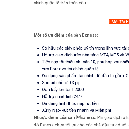
chính quốc tế trên toàn cầu.
Mở Tài K
Một số ưu điểm của sàn Exness:
Sở hữu các giấy phép uý tín trong lĩnh vực tài
Hỗ trợ giao dịch trên nền tảng MT4, MT5 và 
Tiền nạp tối thiểu chỉ cần 1$, phù hợp với nhi
vực Forex và tài chính quốc tế
Đa dạng sản phẩm tài chính để đầu tư gồm: Cá
Spread chỉ từ 0.3 pip
Đòn bẩy lên tới 1:2000
Hỗ trợ nhiệt tình 24/7
Đa dạng hình thức nạp rút tiền
Xử lý Nạp/Rút tiền nhanh và Miễn phí
Nhược điểm của sàn Exness:
Phí giao dịch ở 
đó Exness chưa tối ưu cho các nhà đầu tư có số v