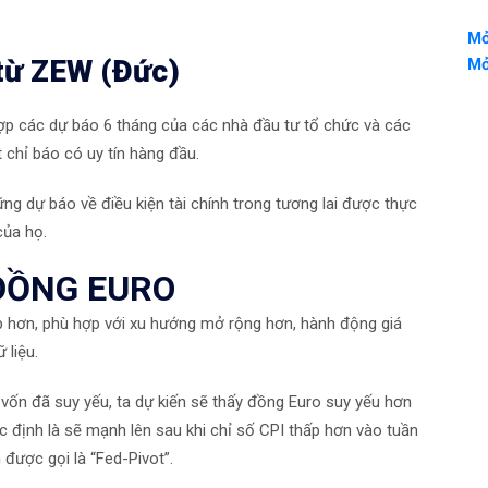
Mở
từ ZEW (Đức)
Mở
p các dự báo 6 tháng của các nhà đầu tư tổ chức và các
t chỉ báo có uy tín hàng đầu.
hững dự báo về điều kiện tài chính trong tương lai được thực
của họ.
ĐỒNG EURO
 hơn, phù hợp với xu hướng mở rộng hơn, hành động giá
 liệu.
 vốn đã suy yếu, ta dự kiến ​​sẽ thấy đồng Euro suy yếu hơn
c định là sẽ mạnh lên sau khi chỉ số CPI thấp hơn vào tuần
 được gọi là “Fed-Pivot”.