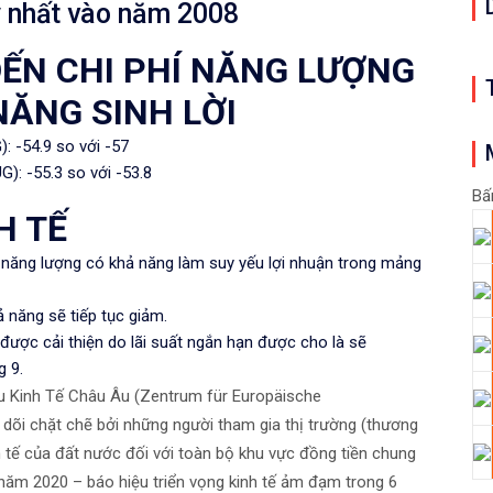
 nhất vào năm 2008
ĐẾN CHI PHÍ NĂNG LƯỢNG
NĂNG SINH LỜI
: -54.9 so với -57
): -55.3 so với -53.8
Bấ
H TẾ
í năng lượng có khả năng làm suy yếu lợi nhuận trong mảng
năng ​​sẽ tiếp tục giảm.
 được cải thiện do lãi suất ngắn hạn được cho là sẽ
g 9.
u Kinh Tế Châu Âu (Zentrum für Europäische
õi chặt chẽ bởi những người tham gia thị trường (thương
nh tế của đất nước đối với toàn bộ khu vực đồng tiền chung
năm 2020 – báo hiệu triển vọng kinh tế ảm đạm trong 6