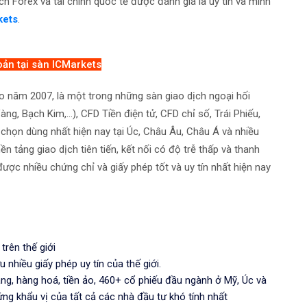
ch Forex và tài chính quốc tế được đánh giá là uy tín và minh
kets
.
oản tại sàn ICMarkets
ào năm 2007, là một trong những sàn giao dịch ngoại hối
g, Bạch Kim,...), CFD Tiền điện tử, CFD chỉ số, Trái Phiếu,
i chọn dùng nhất hiện nay tại Úc, Châu Âu, Châu Á và nhiều
 tảng giao dịch tiên tiến, kết nối có độ trễ thấp và thanh
ược nhiều chứng chỉ và giấy phép tốt và uy tín nhất hiện nay
trên thế giới
u nhiều giấy phép uy tín của thế giới.
Vàng, hàng hoá, tiền ảo, 460+ cổ phiếu đầu ngành ở Mỹ, Úc và
ng khẩu vị của tất cả các nhà đầu tư khó tính nhất