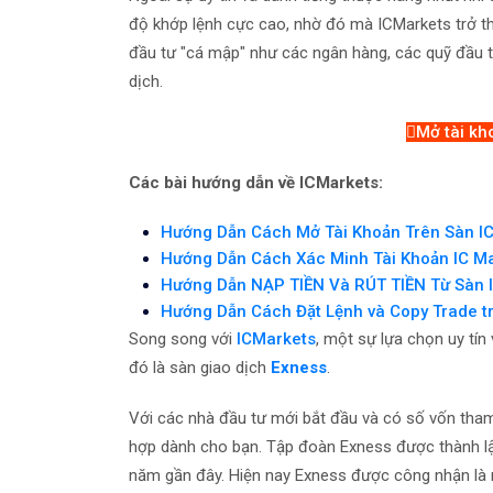
độ khớp lệnh cực cao, nhờ đó mà ICMarkets trở th
đầu tư "cá mập" như các ngân hàng, các quỹ đầu tư,
dịch.
Mở tài kh
Các bài hướng dẫn về ICMarkets:
Hướng Dẫn Cách Mở Tài Khoản Trên Sàn IC
Hướng Dẫn Cách Xác Minh Tài Khoản IC Ma
Hướng Dẫn NẠP TIỀN Và RÚT TIỀN Từ Sàn 
Hướng Dẫn Cách Đặt Lệnh và Copy Trade t
Song song với
ICMarkets
, một sự lựa chọn uy tín
đó là sàn giao dịch
Exness
.
Với các nhà đầu tư mới bắt đầu và có số vốn tham 
hợp dành cho bạn. Tập đoàn Exness được thành lậ
năm gần đây. Hiện nay Exness được công nhận là 