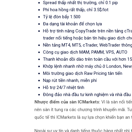
Spread thấp nhất thị trường, chỉ 0.1 pip
Phí hoa hồng rất thấp, chỉ 3.5$/lot
Tỷ lệ đòn bẩy 1:500
Đa dạng tài khoản để chọn lựa
Hỗ trợ tính năng CopyTrade trên nền tảng cTr
trader nổi tiếng hoặc bán tín hiệu giao dịch c
Nền tảng MT4, MT5, cTrader, WebTrader thôn
Công cụ giao dịch MAM, PAMM, VPS, AUTO
Thanh khoản dồi dào trên toàn cầu với hơn 15
Khớp lệnh nhanh nhờ máy chủ ở London, New
Môi trường giao dịch Raw Pricing tân tiến
Nạp rút tiền nhanh, miễn phí
Hỗ trợ 24/7 nhiệt tình
Đông đảo nhà đầu tư kinh nghiệm và nhà đầu
Nhược điểm của sàn ICMarkets:
Vì là sàn nổi ti
nên sàn ít tung ra các chương trình khuyến mãi. Tuy
quốc tế thì ICMarkets là sự lựa chọn khiến bạn an
Ngoài sự uy tín và danh tiếng thuộc hàng nhất nhì 