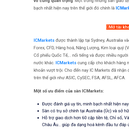
vô cùng quan trọng
. Một trong những sàn giao dị
bạch nhất hiện nay trên thế giới đó chính là
ICMar
Mở tài kh
ICMarkets
được thành lập tại Sydney, Australia v
Forex, CFD, Hàng hoá, Năng Lượng, Kim loại quý (Vàn
Cổ phiếu Quốc Tế,... nổi tiếng và được nhiều ngườ
nước khác.
ICMarkets
cung cấp cho khách hàng nền
khoản vượt trội. Cho đến nay IC Markets đã nhận đ
trên thế giới như ASIC, CySEC, FSA, AFSL, AFCA.
Một số ưu điểm của sàn ICMarkets:
Được đánh giá uy tín, minh bạch nhất hiện nay 
Sàn có trụ sở chính tại Australia (Úc) và sở hữ
Hỗ trợ giao dịch hơn 60 cặp tiền tệ, Chỉ số, 
Châu Âu... giúp đa dạng hoá kênh đầu tư đáp ứ