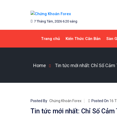
Skip
to
content
Blog chia sẻ về Chứng Khoán và Forex
CHỨNG KHOÁN FOREX
7 Tháng Tám, 2026 6:20 sáng
Trang chủ
Kiến Thức Căn Bản
Sàn G
Home
Tin tức mới nhất: Chỉ Số Cả
Posted By
Chứng Khoán Forex
Posted On
16 T
Tin tức mới nhất: Chỉ Số Cảm