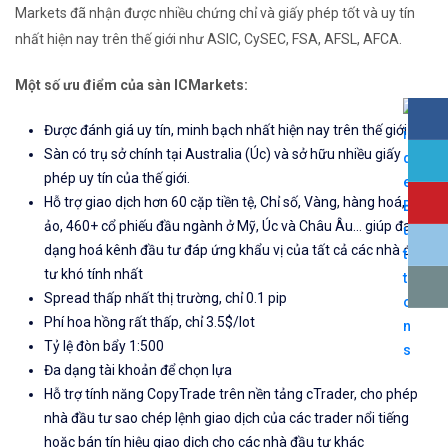
Markets đã nhận được nhiều chứng chỉ và giấy phép tốt và uy tín
nhất hiện nay trên thế giới như ASIC, CySEC, FSA, AFSL, AFCA.
Một số ưu điểm của sàn ICMarkets:
Được đánh giá uy tín, minh bạch nhất hiện nay trên thế giới
Sàn có trụ sở chính tại Australia (Úc) và sở hữu nhiều giấy
phép uy tín của thế giới.
Hỗ trợ giao dịch hơn 60 cặp tiền tệ, Chỉ số, Vàng, hàng hoá, tiền
ảo, 460+ cổ phiếu đầu ngành ở Mỹ, Úc và Châu Âu... giúp đa
dạng hoá kênh đầu tư đáp ứng khẩu vị của tất cả các nhà đầu
tư khó tính nhất
Spread thấp nhất thị trường, chỉ 0.1 pip
Phí hoa hồng rất thấp, chỉ 3.5$/lot
Tỷ lệ đòn bẩy 1:500
Đa dạng tài khoản để chọn lựa
Hỗ trợ tính năng CopyTrade trên nền tảng cTrader, cho phép
nhà đầu tư sao chép lệnh giao dịch của các trader nổi tiếng
hoặc bán tín hiệu giao dịch cho các nhà đầu tư khác