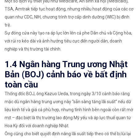
Một số dịch vụ thiết yếu như Medicare, An sinh xã hội (Medicaid),
TSA, Amtrak tiếp tục hoạt động, nhưng nhiều hoạt động của các cơ
quan như CDC, NIH, chương trình trợ cấp dinh dưỡng (WIC) bị đình
trệ.
Sự đóng cửa này tạo ra áp lực lớn lên cả phe Dân chủ và Cộng hòa,
với rủi ro kéo dài và ảnh hưởng tiêu cực đến người dân, doanh
nghiệp và thị trường tài chính.
1.4 Ngân hàng Trung ương Nhật
Bản (BOJ) cảnh báo về bất định
toàn cầu
Thống đốc BOJ, ông Kazuo Ueda, trong ngày 3/10 cảnh báo rằng
mặc dù ngân hàng trung ương này “sẵn sàng tăng lãi suất” nếu dữ
liệu kinh tế và giá cả phù hợp, nhưng tình hình bên ngoài còn rất mờ
mịt – đặc biệt là thị trường lao động Mỹ yếu và áp lực thuế quan từ
Hoa Kỳ đối với doanh nghiệp Nhật.
Ông cũng cho biết quyết định nâng lãi suất tiếp theo có thể bị lùi lại