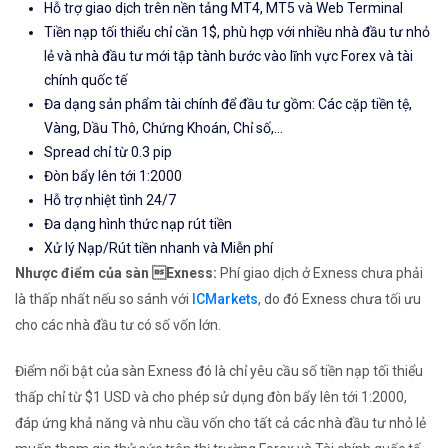
Hỗ trợ giao dịch trên nền tảng MT4, MT5 và Web Terminal
Tiền nạp tối thiểu chỉ cần 1$, phù hợp với nhiều nhà đầu tư nhỏ
lẻ và nhà đầu tư mới tập tành bước vào lĩnh vực Forex và tài
chính quốc tế
Đa dạng sản phẩm tài chính để đầu tư gồm: Các cặp tiền tệ,
Vàng, Dầu Thô, Chứng Khoán, Chỉ số,...
Spread chỉ từ 0.3 pip
Đòn bẩy lên tới 1:2000
Hỗ trợ nhiệt tình 24/7
Đa dạng hình thức nạp rút tiền
Xử lý Nạp/Rút tiền nhanh và Miễn phí
Nhược điểm của sàn Exness:
Phí giao dịch ở Exness chưa phải
là thấp nhất nếu so sánh với
ICMarkets
, do đó Exness chưa tối ưu
cho các nhà đầu tư có số vốn lớn.
Điểm nổi bật của sàn Exness đó là chỉ yêu cầu số tiền nạp tối thiểu
thấp chỉ từ $1 USD và cho phép sử dụng đòn bẩy lên tới 1:2000,
đáp ứng khả năng và nhu cầu vốn cho tất cả các nhà đầu tư nhỏ lẻ