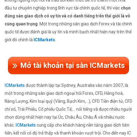
không ngừng học hỏi và trau dồi kiến thức để trở thành một nhà
đầu tư chuyên nghiệp trong lĩnh vực tài chính quốc tế, thì việc
chọn
đúng sàn giao dịch có uy tín và có danh tiếng trên thế giới là vô
cùng quan trọng
. Một trong những sàn giao dịch Forex và tài chính
quốc tế được đánh giá là uy tín và minh bạch nhất hiện nay trên thế
giới đó chính là
ICMarkets
.
Mở tài khoản tại sàn ICMarkets
ICMarkets
được thành lập tại Sydney, Australia vào năm 2007, là
một trong những sàn giao dịch ngoại hối Forex, CFD, Hàng hoá,
Năng Lượng, Kim loại quý (Vàng, Bạch Kim,...), CFD Tiền điện tử, CFD
chỉ số, Trái Phiếu, Cổ phiếu Quốc Tế,... nổi tiếng và được nhiều người
chọn dùng nhất hiện nay tại Úc, Châu Âu, Châu Á và nhiều nước
khác.
ICMarkets
cung cấp cho khách hàng nền tảng giao dịch tiên
tiến, kết nối có độ trễ thấp và thanh khoản vượt trội. Cho đến nay IC