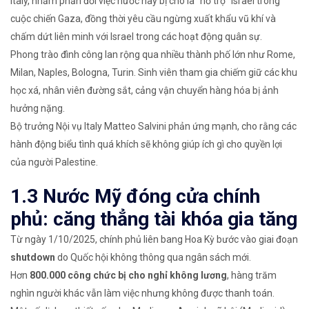
Italy, nhằm phản đối việc nước này bị cho là “hỗ trợ” Israel trong
cuộc chiến Gaza, đồng thời yêu cầu ngừng xuất khẩu vũ khí và
chấm dứt liên minh với Israel trong các hoạt động quân sự.
Phong trào đình công lan rộng qua nhiều thành phố lớn như Rome,
Milan, Naples, Bologna, Turin. Sinh viên tham gia chiếm giữ các khu
học xá, nhân viên đường sắt, cảng vận chuyển hàng hóa bị ảnh
hưởng nặng.
Bộ trưởng Nội vụ Italy Matteo Salvini phản ứng mạnh, cho rằng các
hành động biểu tình quá khích sẽ không giúp ích gì cho quyền lợi
của người Palestine.
1.3 Nước Mỹ đóng cửa chính
phủ: căng thẳng tài khóa gia tăng
Từ ngày 1/10/2025, chính phủ liên bang Hoa Kỳ bước vào giai đoạn
shutdown
do Quốc hội không thông qua ngân sách mới.
Hơn
800.000 công chức bị cho nghỉ không lương
, hàng trăm
nghìn người khác vẫn làm việc nhưng không được thanh toán.