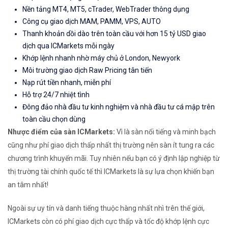
Nền tảng MT4, MT5, cTrader, WebTrader thông dụng
Công cụ giao dịch MAM, PAMM, VPS, AUTO
Thanh khoản dồi dào trên toàn cầu với hơn 15 tỷ USD giao
dịch qua ICMarkets mỗi ngày
Khớp lệnh nhanh nhờ máy chủ ở London, Newyork
Môi trường giao dịch Raw Pricing tân tiến
Nạp rút tiền nhanh, miễn phí
Hỗ trợ 24/7 nhiệt tình
Đông đảo nhà đầu tư kinh nghiệm và nhà đầu tư cá mập trên
toàn cầu chọn dùng
Nhược điểm của sàn ICMarkets:
Vì là sàn nổi tiếng và minh bạch
cũng như phí giao dịch thấp nhất thị trường nên sàn ít tung ra các
chương trình khuyến mãi. Tuy nhiên nếu bạn có ý định lập nghiệp từ
thị trường tài chính quốc tế thì ICMarkets là sự lựa chọn khiến bạn
an tâm nhất!
Ngoài sự uy tín và danh tiếng thuộc hàng nhất nhì trên thế giới,
ICMarkets còn có phí giao dịch cực thấp và tốc độ khớp lệnh cực