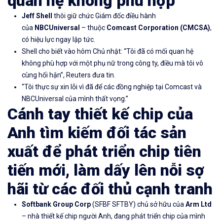
quan hệ không phù hợp”
Jeff Shell
thôi giữ chức Giám đốc điều hành
của
NBCUniversal
– thuộc
Comcast Corporation
(
CMCSA)
,
có hiệu lực ngay lập tức.
Shell cho biết vào hôm Chủ nhật: “Tôi đã có mối quan hệ
không phù hợp với một phụ nữ trong công ty, điều mà tôi vô
cùng hối hận”, Reuters đưa tin.
“Tôi thực sự xin lỗi vì đã để các đồng nghiệp tại Comcast và
NBCUniversal của mình thất vọng.”
Cánh tay thiết kế
chip của
Anh tìm kiếm đối tác sản
xuất để phát triển chip tiên
tiến mới, làm dấy lên nỗi sợ
hãi từ các đối thủ cạnh tranh
Softbank Group Corp
(
SFBF
SFTBY) chủ sở hữu của
Arm Ltd
– nhà thiết kế chip người Anh, đang phát triển chip của mình