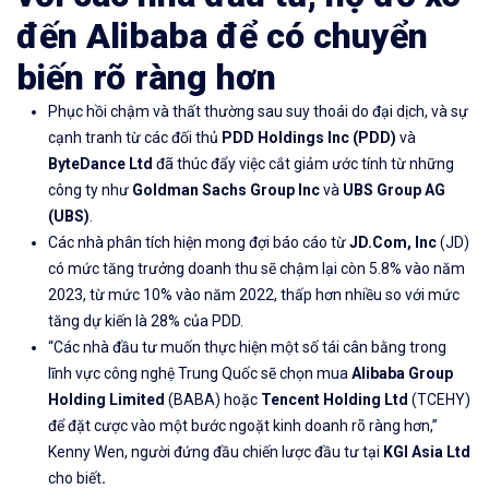
đến Alibaba để có chuyển
biến rõ ràng hơn
Phục hồi chậm và thất thường sau suy thoái do đại dịch, và sự
cạnh tranh từ các đối thủ
PDD Holdings Inc
(PDD)
và
ByteDance Ltd
đã thúc đẩy việc cắt giảm ước tính từ những
công ty như
Goldman Sachs Group Inc
và
UBS Group AG
(UBS)
.
Các nhà phân tích hiện mong đợi báo cáo từ
JD.Com, Inc
(JD)
có mức tăng trưởng doanh thu sẽ chậm lại còn 5.8% vào năm
2023, từ mức 10% vào năm 2022, thấp hơn nhiều so với mức
tăng dự kiến ​​là 28% của PDD.
“Các nhà đầu tư muốn thực hiện một số tái cân bằng trong
lĩnh vực công nghệ Trung Quốc sẽ chọn mua
Alibaba Group
Holding Limited
(BABA) hoặc
Tencent Holding Ltd
(TCEHY)
để đặt cược vào một bước ngoặt kinh doanh rõ ràng hơn,”
Kenny Wen, người đứng đầu chiến lược đầu tư tại
KGI Asia Ltd
cho biết
.