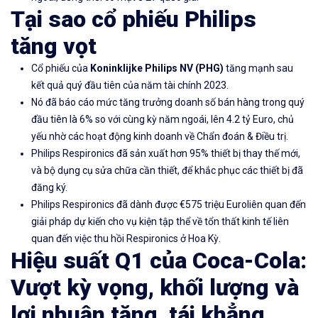
Tại sao cổ phiếu Philips
tăng vọt
Cổ phiếu của
Koninklijke Philips NV
(PHG)
tăng mạnh sau
kết quả quý đầu tiên của năm tài chính 2023.
Nó đã báo cáo mức tăng trưởng doanh số bán hàng trong quý
đầu tiên là 6% so với cùng kỳ năm ngoái, lên 4.2 tỷ Euro, chủ
yếu nhờ các hoạt động kinh doanh về Chẩn đoán & Điều trị.
Philips Respironics đã sản xuất hơn 95% thiết bị thay thế mới,
và bộ dụng cụ sửa chữa cần thiết, để khắc phục các thiết bị đã
đăng ký.
Philips Respironics đã dành được €575 triệu Euroliên quan đến
giải pháp dự kiến ​​cho vụ kiện tập thể về tổn thất kinh tế liên
quan đến việc thu hồi Respironics ở Hoa Kỳ.
Hiệu suất Q1 của Coca-Cola:
Vượt kỳ vọng, khối lượng và
lợi nhuận tăng, tái khẳng