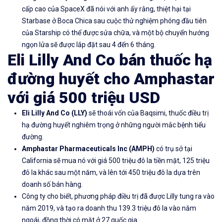
cấp cao của SpaceX đã nói với anh ấy rằng, thiệt hại tại
Starbase ở Boca Chica sau cuộc thử nghiệm phóng đầu tiên
của Starship có thể được sửa chữa, và một bộ chuyển hướng
ngọn lửa sẽ được lắp đặt sau 4 đến 6 tháng.
Eli Lilly And Co bán thuốc hạ
đường huyết cho Amphastar
với giá 500 triệu USD
Eli Lilly And Co
(
LLY)
sẽ thoái vốn của Baqsimi, thuốc điều trị
hạ đường huyết nghiêm trọng ở những người mắc bệnh tiểu
đường.
Amphastar Pharmaceuticals Inc (AMPH)
có trụ sở tại
California sẽ mua nó với giá 500 triệu đô la tiền mặt, 125 triệu
đô la khác sau một năm, và lên tới 450 triệu đô la dựa trên
doanh số bán hàng.
Công ty cho biết, phương pháp điều trị đã được Lilly tung ra vào
năm 2019, và tạo ra doanh thu 139.3 triệu đô la vào năm
ngoái, đồng thời có mặt ở 27 quốc gia.