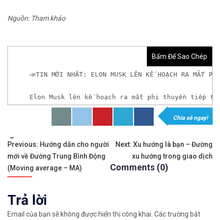
Nguồn: Tham khảo
Bấm Để Sao Chép
📣TIN MỚI NHẤT: ELON MUSK LÊN KẾ HOẠCH RA MẮT PH
Elon Musk lên kế hoạch ra mắt phi thuyền tiếp th
Chia sẻ ngay!
𝘟𝘦𝘮 𝘤𝘩𝘪 𝘵𝘪ế𝘵: https://chungkhoanforex.com
Tags:
Điều
✨🏆𝐗𝐨á 𝐛ỏ 𝐥𝐨 𝐥ắ𝐧𝐠 𝐤𝐡𝐢 𝐭𝐡𝐚𝐦 𝐠𝐢𝐚 𝐭𝐡ị 𝐭𝐫ườ𝐧𝐠 𝐭à𝐢 𝐜𝐡í𝐧𝐡 
Previous:
Hướng dẫn cho người
Next:
Xu hướng là bạn – Đường
mới về Đường Trung Bình Động
xu hướng trong giao dịch
hướng
✅𝘔ở 𝘵à𝘪 𝘬𝘩𝘰ả𝘯 𝘵𝘳ê𝘯 𝘴à𝘯 𝘌𝘹𝘯𝘦𝘴𝘴 𝘜𝘺 𝘛í𝘯 𝘷
Comments (0)
(Moving average – MA)
bài
✅𝘔ở 𝘵à𝘪 𝘬𝘩𝘰ả𝘯 𝘵𝘳ê𝘯 𝘴à𝘯 𝘐𝘊𝘔𝘢𝘳𝘬𝘦𝘵𝘴 𝘯ổ𝘪 𝘵𝘪ế
Trả lời
viết
✅𝘔ở 𝘵à𝘪 𝘬𝘩𝘰ả𝘯 𝘵𝘳ê𝘯 𝘴à𝘯 𝘉𝘪𝘯𝘢𝘯𝘤𝘦 𝘯ổ𝘪 𝘵𝘪ế𝘯𝘨 
Email của bạn sẽ không được hiển thị công khai.
Các trường bắt