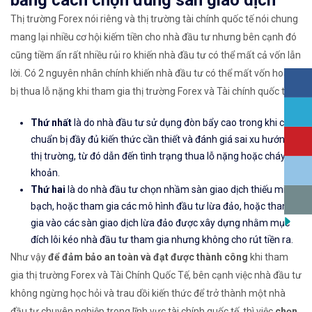
bằng cách chọn đúng sàn giao dịch
Thị trường Forex nói riêng và thị trường tài chính quốc tế nói chung
mang lại nhiều cơ hội kiếm tiền cho nhà đầu tư nhưng bên cạnh đó
cũng tiềm ẩn rất nhiều rủi ro khiến nhà đầu tư có thể mất cả vốn lẫn
lời. Có 2 nguyên nhân chính khiến nhà đầu tư có thể mất vốn hoặc
bị thua lỗ nặng khi tham gia thị trường Forex và Tài chính quốc tế:
Thứ nhất
là do nhà đầu tư sử dụng đòn bẩy cao trong khi chưa
chuẩn bị đầy đủ kiến thức cần thiết và đánh giá sai xu hướng
thị trường, từ đó dẫn đến tình trạng thua lỗ nặng hoặc cháy tài
khoản.
Thứ hai
là do nhà đầu tư chọn nhầm sàn giao dịch thiếu minh
bạch, hoặc tham gia các mô hình đầu tư lừa đảo, hoặc tham
gia vào các sàn giao dịch lừa đảo được xây dựng nhằm mục
đích lôi kéo nhà đầu tư tham gia nhưng không cho rút tiền ra.
Như vậy
để đảm bảo an toàn và đạt được thành công
khi tham
gia thị trường Forex và Tài Chính Quốc Tế, bên cạnh việc nhà đầu tư
không ngừng học hỏi và trau dồi kiến thức để trở thành một nhà
đầu tư chuyên nghiệp trong lĩnh vực tài chính quốc tế, thì việc
chọn