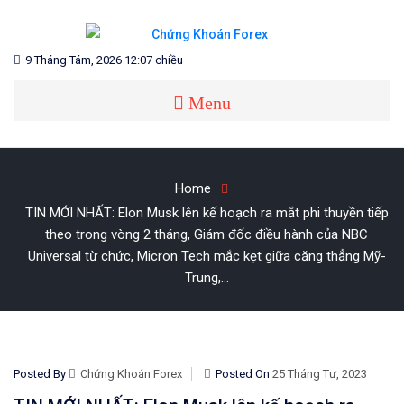
Skip
to
content
Blog chia sẻ về Chứng Khoán và Forex
CHỨNG KHOÁN FOREX
9 Tháng Tám, 2026 12:07 chiều
Menu
Home
TIN MỚI NHẤT: Elon Musk lên kế hoạch ra mắt phi thuyền tiếp
theo trong vòng 2 tháng, Giám đốc điều hành của NBC
Universal từ chức, Micron Tech mắc kẹt giữa căng thẳng Mỹ-
Trung,…
Posted By
Chứng Khoán Forex
Posted On
25 Tháng Tư, 2023