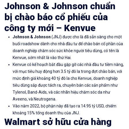
Johnson & Johnson chuẩn
bị chào báo cổ phiếu của
công ty mới – Kenvue
Johnson & Johnson
(JNJ) được cho là đã sẵn sàng cho một
buổi roadshow dành cho nhà đầu tư để chào bán cổ phần của
doanh nghiệp chăm sóc sức khỏe người tiêu dùng, có tên là
Kenvue, sớm nhất là vào thứ Hai.
Kenvue có kế hoạch bắt đầu gặp gỡ các nhà đầu tư tiềm năng,
với mục tiêu huy động hơn 3.5 tỷ đô la trong đợt chào bán, với
mức định giá khoảng 40 tỷ đô la cho Kenvue, doanh nghiệp
tiêu dùng sắp được tách ra, chuyên bán các sản phẩm như
Tylenol, Band-Aids, và các nhãn hiệu chăm sóc da như
Aveeno, và Neutrogena.
Vào năm 2022, bộ phận này đã tạo ra 14.95 tỷ USD, chiếm
khoảng 15% tổng doanh thu của JNJ.
Walmart sở hữu cửa hàng