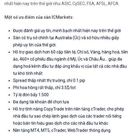
nhất hiện nay trên thế giới như ASIC, CySEC, FSA, AFSL, AFCA.
Một số ưu điểm của sàn ICMarkets:
Được đánh giá uy tín, minh bạch nhất hiện nay trên thế giới
Sàn có trụ sở chính tại Australia (Úc) và sở hữu nhiều giấy
phép uy tín của thế giới.
Hỗ trợ giao dịch hơn 60 cặp tiền tệ, Chỉ số, Vàng, hàng hoá, tiền
ảo, 460+ cổ phiếu đầu ngành ở Mỹ, Úc và Châu Âu... giúp đa
dạng hoá kênh đầu tư đáp ứng khẩu vị của tất cả các nhà đầu
tư khó tính nhất
Spread thấp nhất thị trường, chỉ 0.1 pip
Phí hoa hồng rất thấp, chỉ 3.5$/lot
Tỷ lệ đòn bẩy 1:500
Đa dạng tài khoản để chọn lựa
Hỗ trợ tính năng CopyTrade trên nền tảng cTrader, cho phép
nhà đầu tư sao chép lệnh giao dịch của các trader nổi tiếng
hoặc bán tín hiệu giao dịch cho các nhà đầu tư khác
Nền tảng MT4, MT5, cTrader, WebTrader thông dụng