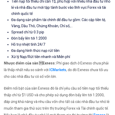
Tiền nạp tối thiểu chỉ cần 1$, phù hợp với nhiều nhà đầu tư nhỏ
lẻ và nhà đầu tư mới tập tành bước vào lĩnh vực Forex và tài
chính quốc tế
Đa dạng sản phẩm tài chính để đầu tư gồm: Các cặp tiền tệ,
Vàng, Dầu Thô, Chứng Khoán, Chỉ số,...
Spread chỉ từ 0.3 pip
Đòn bẩy lên tới 1:2000
Hỗ trợ nhiệt tình 24/7
Đa dạng hình thức nạp rút tiền
Xử lý Nạp/Rút tiền nhanh và Miễn phí
Nhược điểm của sàn Exness:
Phí giao dịch ở Exness chưa phải
là thấp nhất nếu so sánh với
ICMarkets
, do đó Exness chưa tối ưu
cho các nhà đầu tư có số vốn lớn.
Điểm nổi bật của sàn Exness đó là chỉ yêu cầu số tiền nạp tối thiểu
thấp chỉ từ $1 USD và cho phép sử dụng đòn bẩy lên tới 1:2000,
đáp ứng khả năng và nhu cầu vốn cho tất cả các nhà đầu tư nhỏ lẻ
muốn tham gia thử sức trên thị trường Forex và Tài chính quốc tế.