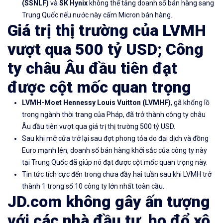
(
SSNLF)
và
SK Hynix
không thể tăng doanh số bán hàng sang
Trung Quốc nếu nước này cấm Micron bán hàng.
Giá trị thị trường của LVMH
vượt qua 500 tỷ USD; Công
ty châu Âu đầu tiên đạt
được cột mốc quan trọng
LVMH-Moet Hennessy Louis Vuitton
(LVMHF)
, gã khổng lồ
trong ngành thời trang của Pháp, đã trở thành công ty châu
Âu đầu tiên vượt qua giá trị thị trường 500 tỷ USD.
Sau khi mở cửa trở lại sau đợt phong tỏa do đại dịch và đồng
Euro mạnh lên, doanh số bán hàng khởi sắc của công ty này
tại Trung Quốc đã giúp nó đạt được cột mốc quan trọng này.
Tin tức tích cực đến trong chưa đầy hai tuần sau khi LVMH trở
thành 1 trong số 10 công ty lớn nhất toàn cầu.
JD.com không gây ấn tượng
với các nhà đầu tư, họ đổ xô